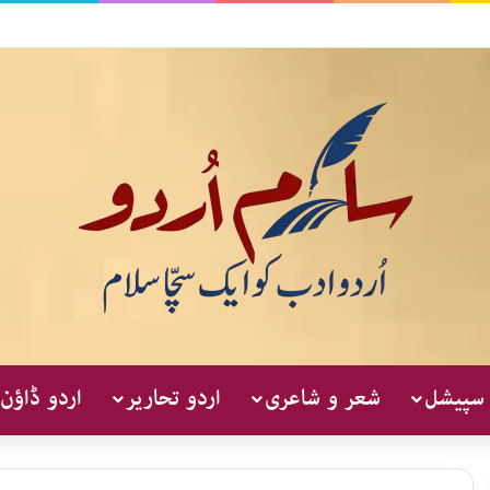
 سپیشل
شعر و شاعری
اردو تحاریر
اردو ڈاؤن 