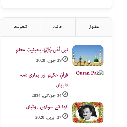
اردو
زمرہ
جات
مقبول
حالیہ
تبصرے
نبی اُمّیﷺ بحیثیت معلم
29 جون, 2020
قرآنِ حکیم اور ہماری ذمہ
داریاں
24 جولائی, 2024
کھا کے سوکھی روٹیاں
27 اپریل, 2020