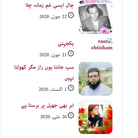
چال ایسی غم زمانہ چلا
22 جون, 2020
یکجہتی
21 جون, 2020
سب جانتا ہوں راز مگر کھولتا
نہیں
1 اگست, 2026
ابر بھی جھیل پر برستا ہے
26 مئی, 2020