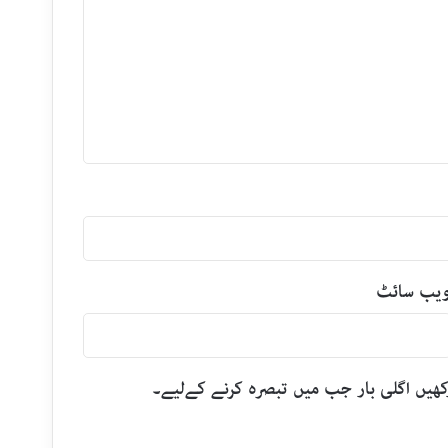
یب‌ سائٹ
رکھیں اگلی بار جب میں تبصرہ کرنے کےلیے۔