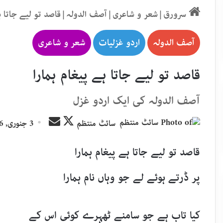
سرورق
|
شعر و شاعری
|
آصف الدولہ
|
قاصد تو لیے جاتا ہ
آصف الدولہ
اردو غزلیات
شعر و شاعری
قاصد تو لیے جاتا ہے پیغام ہمارا
آصف الدولہ کی ایک اردو غزل
Send
Follow
سائٹ منتظم
3 جنوری, 2026
an
on
email
X
قاصد تو لیے جاتا ہے پیغام ہمارا
پر ڈرتے ہوئے لے جو وہاں نام ہمارا
کیا تاب ہے جو سامنے ٹھہرے کوئی اس کے