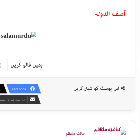
آصف الدولہ
ہمیں فالو کریں
اس پوسٹ کو شیئر کریں
Facebook
ای میل کے ذریعے 
سائٹ منتظم