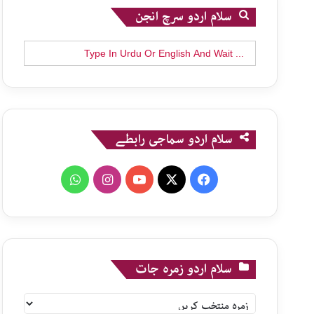
سلام اردو سرچ انجن
Search
for:
سلام اردو سماجی رابطے
WhatsApp
Instagram
YouTube
X
Facebook
سلام اردو زمرہ جات
سلام