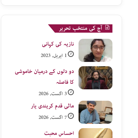
آج کی منتخب تحریر
نازیہ کی کہانی
1 اپریل, 2023
دو دلوں کے درمیان خاموشی
کا فاصلہ
3 اگست, 2026
ماٹی قدم کریندی یار
7 اگست, 2026
احساس محبت