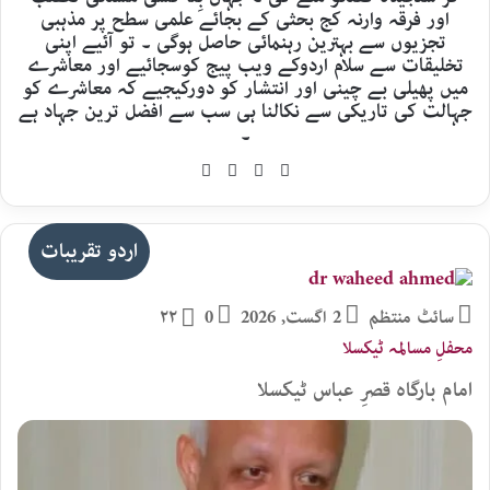
اور فرقہ وارنہ کج بحثی کے بجائے علمی سطح پر مذہبی
تجزیوں سے بہترین رہنمائی حاصل ہوگی ۔ تو آئیے اپنی
تخلیقات سے سلام اردوکے ویب پیج کوسجائیے اور معاشرے
میں پھیلی بے چینی اور انتشار کو دورکیجیے کہ معاشرے کو
جہالت کی تاریکی سے نکالنا ہی سب سے افضل ترین جہاد ہے
۔
YouTube
Facebook
X
Website
اردو تقریبات
سائٹ منتظم
2 اگست, 2026
0
۲۲
محفلِ مسالمہ ٹیکسلا
امام بارگاہ قصرِ عباس ٹیکسلا