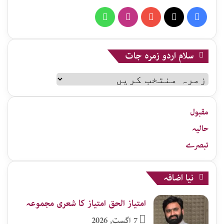
WhatsApp
Instagram
YouTube
X
Facebook
سلام اردو زمرہ جات
سلام
اردو
زمرہ
جات
مقبول
حالیہ
تبصرے
نیا اضافہ
امتیاز الحق امتیاز کا شعری مجموعہ
7 اگست, 2026