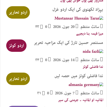
مسرور بھی ہوں خوش بھی ہوں
بہزاد لکھنوی کی ایک اردو غزل
اردو تحاریر
سائٹ منتظم
20 جون, 2026
0
۳۴
میرا قیمہ بنا دیجیے
مستنصر حسین تارڑ کی ایک مزاحیہ تحریر
اردو کوئز
سائٹ منتظم
14 جون, 2026
0
۴۳
ندا فاضلی کوئز
ندا فاضلی کوئز میں حصہ لیں
اردو تحاریر
سائٹ منتظم
7 جون, 2026
0
۴۱
المانیہ او المانیہ ۔ جرمنی کی سیر