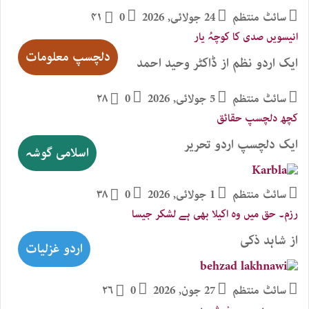
سائٹ منتظم
24 جولائی, 2026
0
۴۱
انیسویں صدی کا کوچہُ یار
دلچسپ معلومات
ایک اردو نظم از ڈاکٹر وحید احمد
سائٹ منتظم
5 جولائی, 2026
0
۲۸
کچھ دلچسپ حقائق
ایک دلچسپ اردو تحریر
اسلامی گوشہ
سائٹ منتظم
1 جولائی, 2026
0
۳۸
رزم۔ حق میں وہ اکیلا بھی ہے لشکر جیسا
از شاہد ذکی
اردو غزلیات
سائٹ منتظم
27 جون, 2026
0
۲۶