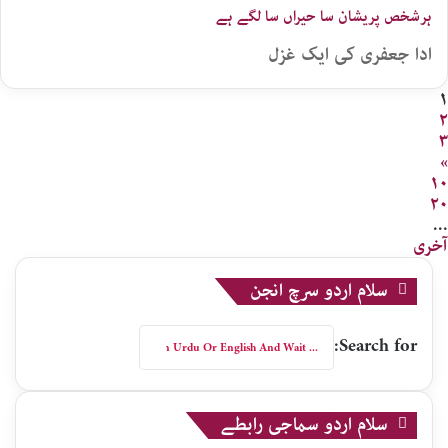
ہرشخص پریشان سا حیراں سا لگے ہے
ادا جعفری کی ایک غزل
۱
۲
۳
»
۱۰
۲۰
...
آخری
سلام اردو سرچ انجن
Search for:
سلام اردو سماجی رابطے