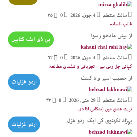
سائٹ منتظم
4 جون, 2026
0
۳۵
غالب افسانہ
از بینی مادھو رسوا
پی ڈی ایف کتابیں
سائٹ منتظم
4 جون, 2026
0
۶۲
کہانی چل رہی ہے – تجزیاتی و تنقیدی مطالعہ
از حسیب اسیر واہ کینٹ
اردو غزلیات
سائٹ منتظم
29 مئی, 2026
0
۳۳
ترے عشق میں زندگانی لٹا دی
بہزاد لکھنوی کی ایک اردو غزل
اردو غزلیات