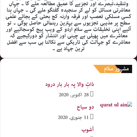
وتنقید،تبصرے اور تجزیے کا عمیق مطالعہ ملے گا ۔ جہاں
معاشرتی مسائل کو لے کر سنجیدہ گفتگو ملے گی ۔ جہاں بِنا
کسی مسلکی تعصب اور فرقہ وارنہ کج بحثی کے بجائے علمی
سطح پر مذہبی تجزیوں سے بہترین رہنمائی حاصل ہوگی ۔ تو
آئیے اپنی تخلیقات سے سلام اردو کے ویب پیج کوسجائیے اور
معاشرے میں پھیلی بے چینی اور انتشار کو دورکیجیے کہ
معاشرے کو جہالت کی تاریکی سے نکالنا ہی سب سے افضل
ترین جہاد ہے ۔
مشہور سلام
ذاتِ والا پہ بار بار درود
28 اکتوبر, 2020
دو سیاح
11 جنوری, 2020
آشوب