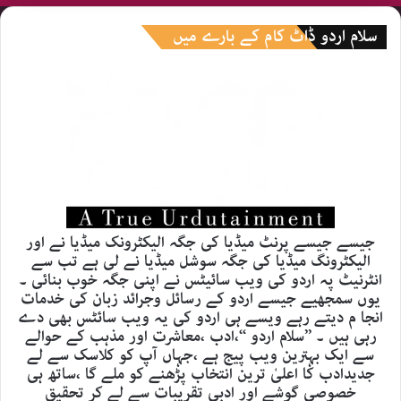
سلام اردو ڈاٹ کام کے بارے میں
جیسے جیسے پرنٹ میڈیا کی جگہ الیکٹرونک میڈیا نے اور
الیکٹرونگ میڈیا کی جگہ سوشل میڈیا نے لی ہے تب سے
انٹرنیٹ پہ اردو کی ویب سائیٹس نے اپنی جگہ خوب بنائی ۔
یوں سمجھیے جیسے اردو کے رسائل وجرائد زبان کی خدمات
انجا م دیتے رہے ویسے ہی اردو کی یہ ویب سائٹس بھی دے
رہی ہیں ۔ ’’سلام اردو ‘‘،ادب ،معاشرت اور مذہب کے حوالے
سے ایک بہترین ویب پیج ہے ،جہاں آپ کو کلاسک سے لے
جدیدادب کا اعلیٰ ترین انتخاب پڑھنے کو ملے گا ،ساتھ ہی
خصوصی گوشے اور ادبی تقریبات سے لے کر تحقیق