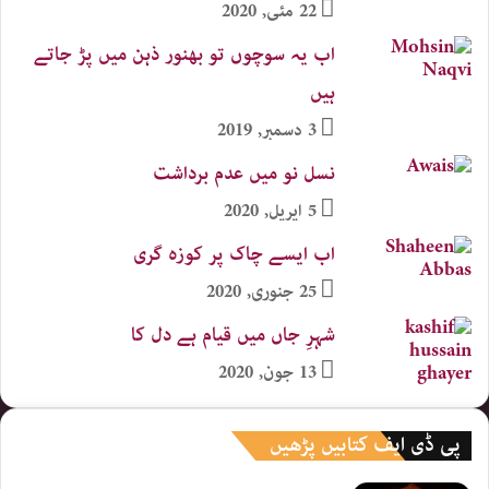
22 مئی, 2020
اب یہ سوچوں تو بھنور ذہن میں پڑ جاتے
ہیں
3 دسمبر, 2019
نسل نو میں عدم برداشت
5 اپریل, 2020
اب ایسے چاک پر کوزہ گری
25 جنوری, 2020
شہرِ جاں میں قیام ہے دل کا
13 جون, 2020
پی ڈی ایف کتابیں پڑھیں