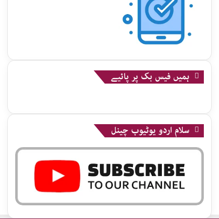
ہمیں فیس بک پر پائیے
سلام اردو یوٹیوب چینل