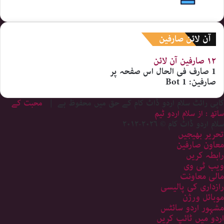
آن لائن صارفین
۱۲ صارفین
آن لائن
1 صارف
فی الحال اس صفحہ پر
صارفین:
1 Bot
کاپی رائٹ سلام اردو ڈاٹ کام کے حق میں محفوظ ہے |
محبت کے
ساتھ : از سلام اردو ٹیم
سلام اردو ڈاٹ کام © ۲۰۲۶-۲۰۱۲
تحریر بھیجیں
معاون صارفین
رابطہ کریں
ویب ٹی وی
مالی معاونت
رازداری کی پالیسی
موبائل ورژن
مشہور اردو سائٹس
اردو میں ٹائپ کریں