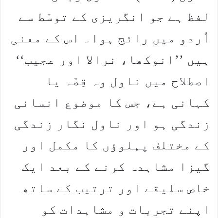
لفظ ہے جو انگریزی کے توسّط سے
اُردو میں رائج ہوا۔ اس کے معنی
ہیں ’’انوکھا، نرالا اور عجیب‘‘
اصطلاح میں ناول وہ قِصّہ یا
کہانی ہے، جس کا موضوع انسانی
زندگی ہو اور ناول نگار زندگی
کے مختلف پہلوؤں کا مکمل اور
گیزا مشاہدہ کرنے کے بعد ایک
خاص سلیقے اور ترتیب کے ساتھ
اپنے تجربات و مشاہدات کو