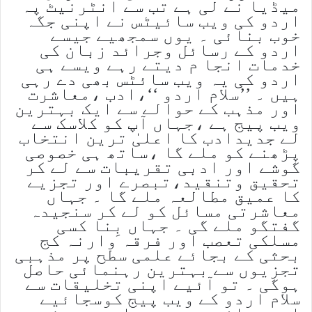
میڈیا نے لی ہے تب سے انٹرنیٹ پہ
اردو کی ویب سائیٹس نے اپنی جگہ
خوب بنائی ۔ یوں سمجھیے جیسے
اردو کے رسائل وجرائد زبان کی
خدمات انجا م دیتے رہے ویسے ہی
اردو کی یہ ویب سائٹس بھی دے رہی
ہیں ۔ ’’سلام اردو ‘‘،ادب ،معاشرت
اور مذہب کے حوالے سے ایک بہترین
ویب پیج ہے ،جہاں آپ کو کلاسک سے
لے جدیدادب کا اعلیٰ ترین انتخاب
پڑھنے کو ملے گا ،ساتھ ہی خصوصی
گوشے اور ادبی تقریبات سے لے کر
تحقیق وتنقید،تبصرے اور تجزیے
کا عمیق مطالعہ ملے گا ۔ جہاں
معاشرتی مسائل کو لے کر سنجیدہ
گفتگو ملے گی ۔ جہاں بِنا کسی
مسلکی تعصب اور فرقہ وارنہ کج
بحثی کے بجائے علمی سطح پر مذہبی
تجزیوں سے بہترین رہنمائی حاصل
ہوگی ۔ تو آئیے اپنی تخلیقات سے
سلام اردو کے ویب پیج کوسجائیے