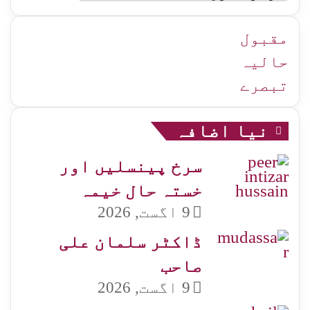
اردو
زمرہ
جات
مقبول
حالیہ
تبصرے
نیا اضافہ
سرخ پینسلیں اور
خستہ حال خیمہ
9 اگست, 2026
ڈاکٹر سلمان علی
صاحب
9 اگست, 2026