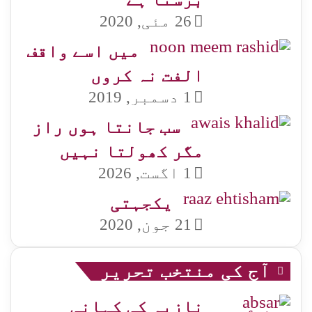
26 مئی, 2020
میں اسے واقف
الفت نہ کروں
1 دسمبر, 2019
سب جانتا ہوں راز
مگر کھولتا نہیں
1 اگست, 2026
یکجہتی
21 جون, 2020
آج کی منتخب تحریر
نازیہ کی کہانی