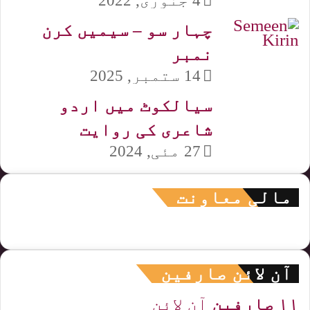
4 جنوری, 2022
چہار سو – سیمیں کرن
نمبر
14 ستمبر, 2025
سیالکوٹ میں اردو
شاعری کی روایت
27 مئی, 2024
مالی معاونت
آن لائن صارفین
۱۱ صارفین
آن لائن