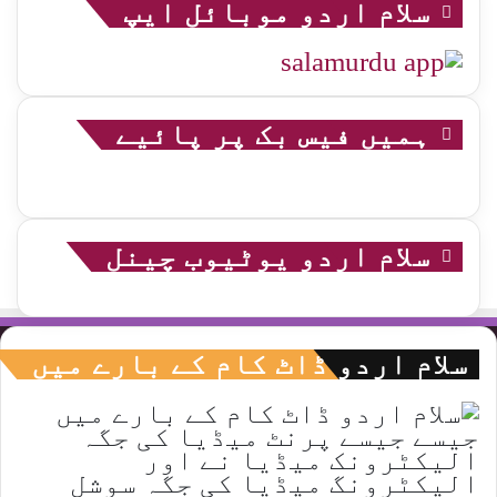
سلام اردو موبائل ایپ
ہمیں فیس بک پر پائیے
سلام اردو یوٹیوب چینل
سلام اردو ڈاٹ کام کے بارے میں
جیسے جیسے پرنٹ میڈیا کی جگہ
الیکٹرونک میڈیا نے اور
الیکٹرونگ میڈیا کی جگہ سوشل