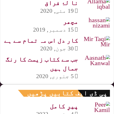
نا لۂ فراق
19 مئی, 2020
مچھر
15 دسمبر, 2019
کار دل اس مہ تمام سے ہے
30 جون, 2020
جب سے کتاب زیست کا رنگ
جمال ہیں
5 جنوری, 2020
پی ڈی ایف کتابیں پڑھیں
پیرِ کامل