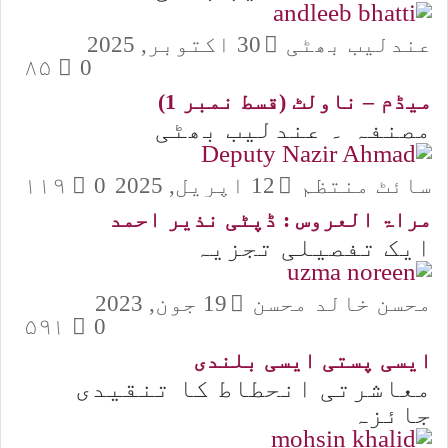
عندلیب بھٹی
30 اکتوبر, 2025
۸۵
0
میڈم – ناولٹ (قسط نمبر 1)
مصنفہ ۔ عندلیب بھٹی
سائٹ منتظم
12 اپریل, 2025
0
۱۱۹
مراۃ العروس : ڈپٹی نذیر احمد
ایک تفصیلی تجزیہ
محسن خالد محسن
19 جون, 2023
۵۹۱
0
ایسی پستی ایسی بلندی
معاشرتی انحطاط کا تنقیدی
جائزہ