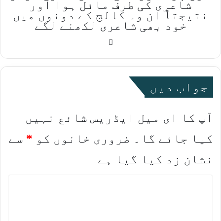
شاعری کی طرف مائل ہوا اور
نتیجتاً ان وہ کالج کے دونوں میں
خود بھی شاعری لکھنے لگے
Website
جواب دیں
آپ کا ای میل ایڈریس شائع نہیں
کیا جائے گا۔
ضروری خانوں کو
*
سے
نشان زد کیا گیا ہے
ت
ب
ص