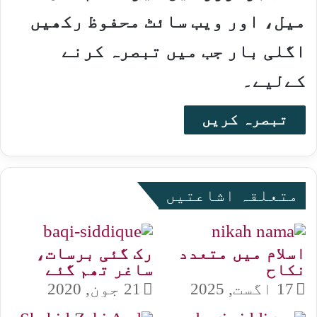
میل، اور ویب سائٹ محفوظ رکھیں
اگلی بار جب میں تبصرہ کرنے
کےلیے۔
متعلقہ اشاعتیں
اسلام میں متعدد
رک گئی برسات،
نکاح
ساغر تھم گئے
17 اگست, 2025
21 جون, 2020