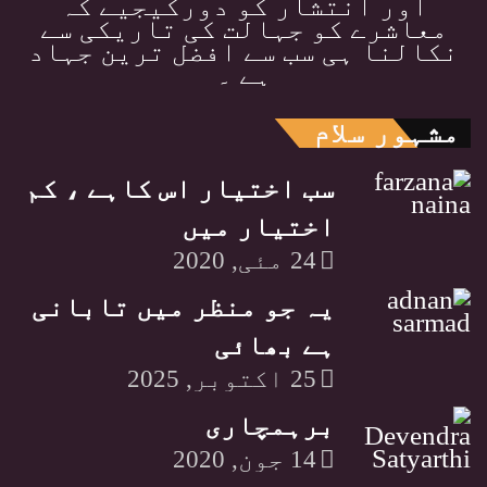
اور انتشار کو دورکیجیے کہ
معاشرے کو جہالت کی تاریکی سے
نکالنا ہی سب سے افضل ترین جہاد
ہے ۔
مشہور سلام
سب اختیار اس کاہے ، کم
اختیار میں
24 مئی, 2020
یہ جو منظر میں تابانی
ہے بھائی
25 اکتوبر, 2025
برہمچاری
14 جون, 2020