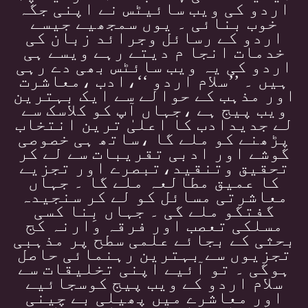
اردو کی ویب سائیٹس نے اپنی جگہ
خوب بنائی ۔ یوں سمجھیے جیسے
اردو کے رسائل وجرائد زبان کی
خدمات انجا م دیتے رہے ویسے ہی
اردو کی یہ ویب سائٹس بھی دے رہی
ہیں ۔ ’’سلام اردو ‘‘،ادب ،معاشرت
اور مذہب کے حوالے سے ایک بہترین
ویب پیج ہے ،جہاں آپ کو کلاسک سے
لے جدیدادب کا اعلیٰ ترین انتخاب
پڑھنے کو ملے گا ،ساتھ ہی خصوصی
گوشے اور ادبی تقریبات سے لے کر
تحقیق وتنقید،تبصرے اور تجزیے
کا عمیق مطالعہ ملے گا ۔ جہاں
معاشرتی مسائل کو لے کر سنجیدہ
گفتگو ملے گی ۔ جہاں بِنا کسی
مسلکی تعصب اور فرقہ وارنہ کج
بحثی کے بجائے علمی سطح پر مذہبی
تجزیوں سے بہترین رہنمائی حاصل
ہوگی ۔ تو آئیے اپنی تخلیقات سے
سلام اردو کے ویب پیج کوسجائیے
اور معاشرے میں پھیلی بے چینی