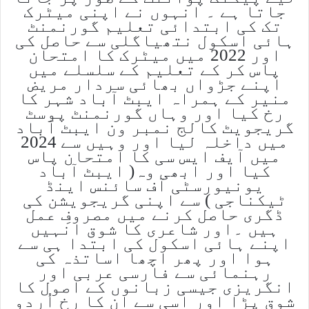
جاتا ہے ۔ انہوں نے اپنی میٹرک
تک کی ابتدائی تعلیم گورنمنٹ
ہائی اسکول نتھیاگلی سے حاصل کی
اور 2022 میں میٹرک کا امتحان
پاس کر کے تعلیم کے سلسلے میں
اپنے جڑواں بھائی سردار مریض
منیر کے ہمراہ ایبٹ آباد شہر کا
رخ کیا اور وہاں گورنمنٹ پوسٹ
گریجویٹ کالج نمبر ون ایبٹ آباد
میں داخلہ لیا اور وہیں سے 2024
میں آیف ایس سی کا امتحان پاس
کیا اور ابھی وہ( ایبٹ آباد
یونیورسٹی آف سائنس اینڈ
ٹیکناجی ) سے اپنی گریجویشن کی
ڈگری حاصل کرنے میں مصروفِ عمل
ہیں ۔اور شاعری کا شوق انہیں
اپنے ہائی اسکول کی ابتدا ہی سے
ہوا اور پھر اچھا اساتذہ کی
رہنمائی سے فارسی عربی اور
انگریزی جیسی زبانوں کے اصول کا
شوق پڑا اور اسی سے ان کا رخ اُردو