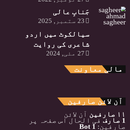
جَنابِ عالی
23 ستمبر, 2025
سیالکوٹ میں اردو
شاعری کی روایت
27 مئی, 2024
مالی معاونت
آن لائن صارفین
۱۱ صارفین
آن لائن
1 صارف
فی الحال اس صفحہ پر
صارفین:
1 Bot