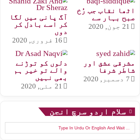
اٹھا نقاب جب رُخ
آگ پانی میں لگا
صبح بہار سے
کر اسے بادل کر
21 جون, 2020
دوں
16 فروری, 2020
مشرقی عشق اور
دلوں کو توڑنے
شاطر شرفا
والے تو خیر ہم
بھی نہیں
7 دسمبر, 2020
21 مئی, 2020
سلام اردو سرچ انجن
Search
for: