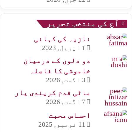
آج کی منتخب تحریر
نازیہ کی کہانی
1 اپریل, 2023
دو دلوں کے درمیان
خاموشی کا فاصلہ
3 اگست, 2026
ماٹی قدم کریندی یار
7 اگست, 2026
احساس محبت
11 نومبر, 2025