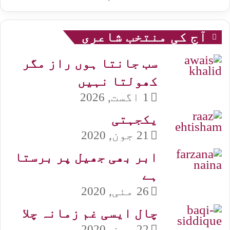
آج کی منتخب شاعری
سب جانتا ہوں راز مگر
کھولتا نہیں
1 اگست, 2026
یکجہتی
21 جون, 2020
ابر بھی جھیل پر برستا
ہے
26 مئی, 2020
چال ایسی غم زمانہ چلا
22 جون, 2020