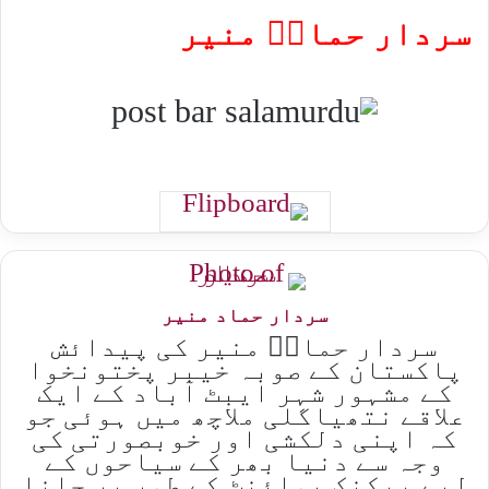
سردار حمادؔ منیر
سردار حماد منیر
سردار حمادؔ منیر کی پیدائش
پاکستان کے صوبہ خیبر پختونخوا
کے مشہور شہر ایبٹ آباد کے ایک
علاقے نتھیاگلی ملاچھ میں ہوئی جو
کہ اپنی دلکشی اور خوبصورتی کی
وجہ سے دنیا بھر کے سیاحوں کے
لیے پیکنک پوائنٹ کے طور پر جانا