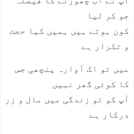
آپ نے اب چھوڑنے کا فیصلہ
جو کر لیا
کون ہوتے ہیں ہمیں کیا حجت
و تکرار ہے
میں تو اک آوارہ پنچھی جس
کا کوئی گھر نہیں
آپ کو تو زندگی میں مال و زر
درکار ہے