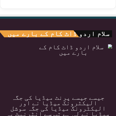
سلام اردو ڈاٹ کام کے بارے میں
جیسے جیسے پرنٹ میڈیا کی جگہ
الیکٹرونک میڈیا نے اور
الیکٹرونگ میڈیا کی جگہ سوشل
میڈیا نے لی ہے تب سے انٹرنیٹ پہ