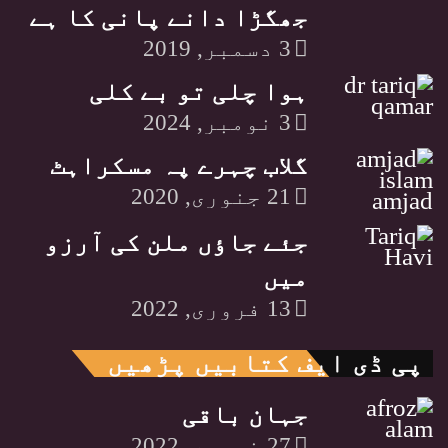
جھگڑا دانے پانی کا ہے
3 دسمبر, 2019
ہوا چلی تو بے کلی
3 نومبر, 2024
گلاب چہرے پہ مسکراہٹ
21 جنوری, 2020
جئے جاٶں ملن کی آرزو
میں
13 فروری, 2022
پی ڈی ایف کتابیں پڑھیں
جہان باقی
27 نومبر, 2022