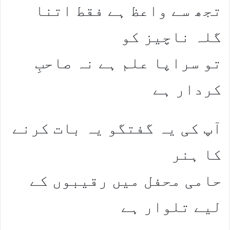
تجھ سے واعظ ہے فقط اتنا
گلہ ناچیز کو
تو سراپا علم ہے نہ صاحبِ
کردار ہے
آپ کی یہ گفتگو یہ بات کرنے
کا ہنر
حامی محفل میں رقیبوں کے
لیے تلوار ہے