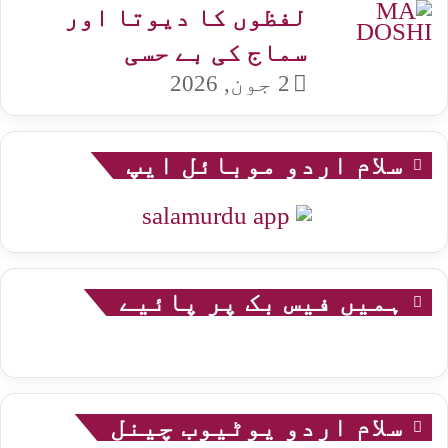
لفظوں کا دیوتا اور
سماج کی بے حسی
2 جون, 2026
سلام اردو موبائل ایپ
ہمیں فیس بک پر پائیے
سلام اردو یوٹیوب چینل