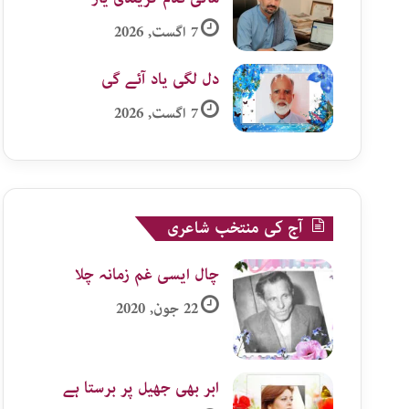
7 اگست, 2026
دل لگی یاد آئے گی
7 اگست, 2026
آج کی منتخب شاعری
چال ایسی غم زمانہ چلا
22 جون, 2020
ابر بھی جھیل پر برستا ہے