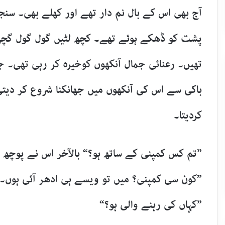
آج بھی اس کے بال نم دار تھے اور کھلے بھی۔ س
پشت کو ڈھکے ہوئے تھے۔ کچھ لٹیں گول گول گچ
تھیں۔ رعنائی جمال آنکھوں کوخیرہ کر رہی تھی۔ جہا
باکی سے اس کی آنکھوں میں جھانکنا شروع کر دیتی
کردیتا۔
”تم کس کمپنی کے ساتھ ہو؟“ بالآخر اس نے پوچھ ہ
”کون سی کمپنی؟ میں تو ویسے ہی ادھر آئی ہوں۔
”کہاں کی رہنے والی ہو؟“