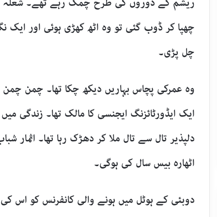
ریشم کے ڈوروں کی طرح چمک رہے تھے۔ شعلہ افش
چھپا کر ڈوب گئی تو وہ اٹھ کھڑی ہوئی اور ایک نگا
چل پڑی۔
وہ عمرکی پچاس بہاریں دیکھ چکا تھا۔ چمن چمن گھ
ایک ایڈورٹائزنگ ایجنسی کا مالک تھا۔ زندگی میں پ
دلپذیر تال سے تال ملا کر دھڑک رہا تھا۔ اثمار شب
اٹھارہ بیس سال کی ہوگی۔
دوبئی کے ہوٹل میں ہونے والی کانفرنس کو اس کی ک