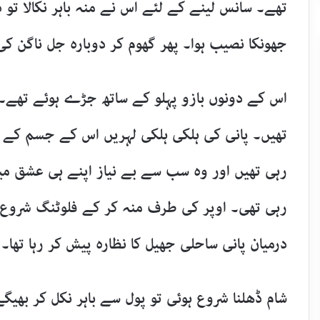
تھے۔ سانس لینے کے لئے اس نے منہ باہر نکالا تو 
جھونکا نصیب ہوا۔ پھر گھوم کر دوبارہ جل ناگن ک
اس کے دونوں بازو پہلو کے ساتھ جڑے ہوئے تھے۔ 
تھیں۔ پانی کی ہلکی ہلکی لہریں اس کے جسم کے 
رہی تھیں اور وہ سب سے بے نیاز اپنے ہی عشق می
رہی تھی۔ اوپر کی طرف منہ کر کے فلوٹنگ شروع ک
درمیان پانی ساحلی جھیل کا نظارہ پیش کر رہا تھا۔
شام ڈھلنا شروع ہوئی تو پول سے باہر نکل کر بھیگے