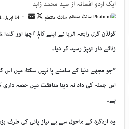
ایک اردو افسانہ از سید محمد زاہد
Send
Follow
سائٹ منتظم
14 اپریل, 2021
an
on
email
X
گولڈن گرل رابعہ الربا نے اپنے کالم ’اچھا اور گند
زناٹے دار تھپڑ رسید کر دیا۔
”جو مجھے دنیا کے سامنے پا نہیں سکتا، میں اس 
اس جملہ کی داد نہ دینا منافقت میں حصہ داری 
ہے۔
وہ اردگرد کے ماحول سے بے نیاز پانی کی طرف ب