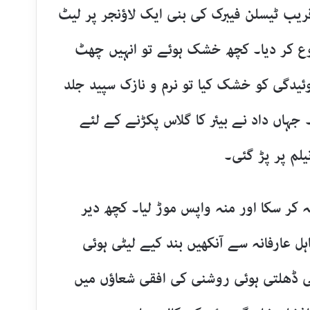
ریب ٹیسلن فیبرک کی بنی ایک لاؤنجر پر لیٹ
روع کر دیا۔ کچھ خشک ہوئے تو انہیں چھٹ
وئیدگی کو خشک کیا تو نرم و نازک سپید جلد
جہاں داد نے بیئر کا گلاس پکڑنے کے لئے
یلم پر پڑ گئی۔
 کر سکا اور منہ واپس موڑ لیا۔ کچھ دیر
ل عارفانہ سے آنکھیں بند کیے لیٹی ہوئی
ی ڈھلتی ہوئی روشنی کی افقی شعاؤں میں