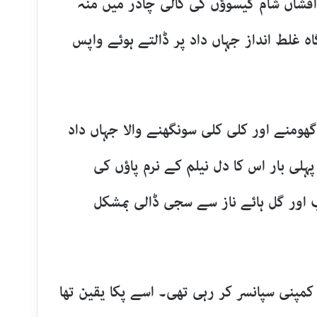
اں شام گیسوؤں کی کالی چادر میں منہ
ہ غلط انداز جہاں داد پر ڈالتے ہوئے واپس
ومنے اور کلی کلی سونگھنے والا جہاں داد
ہلی بار اس کا دل نیلم کے نرم پاؤں کی
اب اور گل ہائے ناز سے سجی ڈالی بمشکل
مپنی سپانسر کر رہی تھی۔ اسے پکا یقین تھا