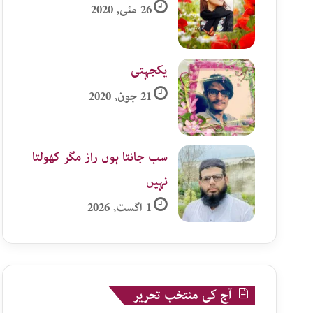
26 مئی, 2020
یکجہتی
21 جون, 2020
سب جانتا ہوں راز مگر کھولتا
نہیں
1 اگست, 2026
آج کی منتخب تحریر