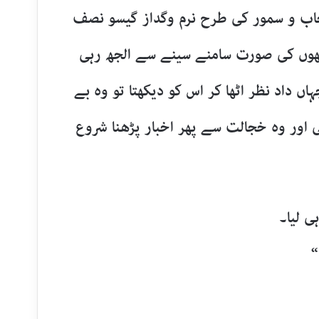
نجاب و سمور کی طرح نرم وگداز گیسو نصف
ھوں کی صورت سامنے سینے سے الجھ رہی
ں داد نظر اٹھا کر اس کو دیکھتا تو وہ بے
 اور وہ خجالت سے پھر اخبار پڑھنا شروع
ی لیا۔
“