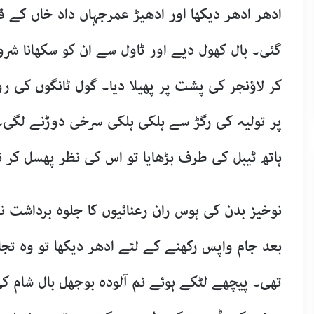
ادھر ادھر دیکھا اور ادھیڑ عمرجہاں داد خاں کے ق
گئی۔ بال کھول دیے اور ٹاول سے ان کو سکھانا ش
کر لاؤنجر کی پشت پر پھیلا دیا۔ گول ٹانگوں کی ر
پر تولیہ کی رگڑ سے ہلکی ہلکی سرخی دوڑنے لگی۔ 
ہاتھ ٹیبل کی طرف بڑھایا تو اس کی نظر پھسل کر ن
نوخیز بدن کی ہوس ران رعنائیوں کا جلوہ برداشت نہ
بعد جام واپس رکھنے کے لئے ادھر دیکھا تو وہ تجاہ
تھی۔ پیچھے لٹکے ہوئے نم آلودہ بوجھل بال شام ک