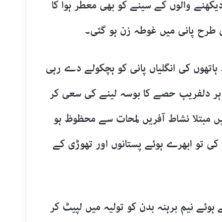
دیکھنے والوں کے سینے کو بھی معطر ہوا کا
ی طرح پانی میں غوطہ زن ہو گئی۔
ہاتھوں کی انگلیاں پانی کو ہچکولے دے رہی
ہر دلفریب حصے کا بوسہ لینے کی سعی کر
ں مبتلا نشاط آفریں لمحات سے محظوظ ہو
ی تو ابھرے ہوئے پستانوں اور تھوڑی کے
 ہوئے نیم برہنہ بدن کو تولیہ میں لپیٹ کر