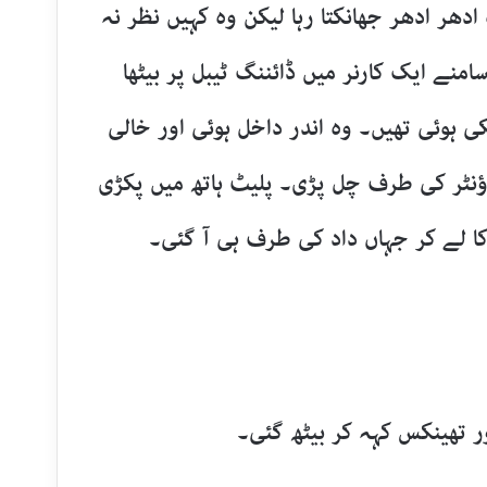
دھر ادھر جھانکتا رہا لیکن وہ کہیں نظر نہ
نے ایک کارنر میں ڈائننگ ٹیبل پر بیٹھا
ی ہوئی تھیں۔ وہ اندر داخل ہوئی اور خالی
ؤنٹر کی طرف چل پڑی۔ پلیٹ ہاتھ میں پکڑی
 لے کر جہاں داد کی طرف ہی آ گئی۔
ر تھینکس کہہ کر بیٹھ گئی۔