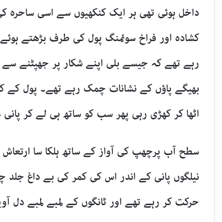
داخل ہوئی تھی ہر ایک کنکھیوں سے اسی ساحرہ کی ط
کشادہ اور فراخ سوئمنگ پول کی طرف بڑھتے ہوئے 
رہے تھے کہ جیسے بلی اپنے شکار پر جھپٹنے سے 
بھیگے پاؤں کے نشانات چمک رہے تھے۔ پول کے کن
اٹھا کر کھڑی رہی پھر سب کو ساتھ ہی لے کر پانی 
سطح آب پرچھپ کی آواز کے ساتھ ہلکا سا ارتعاش پی
نیلگوں پانی کے اندر اس کی کمر کی بے داغ جلد 
حرکت کر رہے تھے اور ٹانگوں کے لمبے لمبے دل آوی