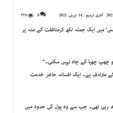
آخری ترمیم : 14 اپریل, 2021
0
۲۲۸
ا لمس‘ میں ایک جملہ لکھ کرمنافقت کے منہ پر
کو چھپ چھپا کے چاہ نہیں سکتی۔“
کے مترادف ہے۔ ایک افسانہ حاضر خدمت
ڑھ رہی تھی۔ جب سے وہ پول کی حدود میں