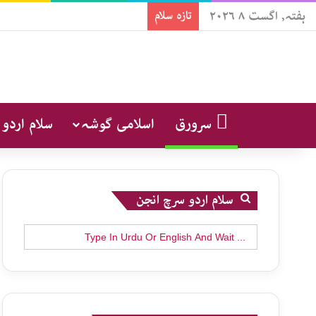
ہفتہ, اگست ۸ ۲۰۲۶
تازہ سلام
سرورق
اسلامی گوشہ
سلام اردو
سلام اردو سرچ انجن
Search
for: