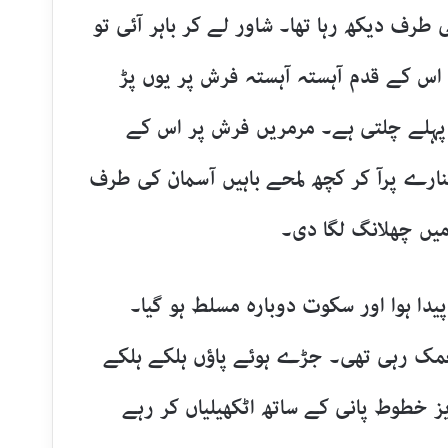
رف دیکھ رہا تھا۔ شاور لے کر باہر آئی تو
اس کے قدم آہستہ آہستہ فرش پر یوں پڑ
پہلے چلتی ہے۔ مرمریں فرش پر اس کے
ارے پرآ کر کچھ لمحے باہیں آسمان کی طرف
میں چھلانگ لگا دی۔
دا ہوا اور سکوت دوبارہ مسلط ہو گیا۔
چمک رہی تھی۔ جڑے ہوئے پاؤں ہلکے ہلکے
ز خطوط پانی کے ساتھ اٹکھیلیاں کر رہے