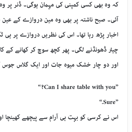
کہ وہ بھی کسی کمپنی کی مہمان ہوگی۔ ڈنر پر وہ ا
آئی۔ صبح ناشتہ پر بھی وہ مین دروازے کے عین سام
اخبار پڑھ رہا تھا۔ اس کی نظریں دروازے پر ہی ٹک
چیئر ڈھونڈنے لگی۔ پھر کچھ سوچ کر کھانے کے کا
اور دو چار خشک میوہ جات اور ایک گلاس جوس کا
”Can I share table with you?“
”Sure.“
اس نے کرسی کو بہت ہی آرام سے پیچھے کھینچا او