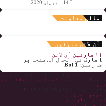
14 اپریل, 2020
مالی معاونت
آن لائن صارفین
۱۱ صارفین
آن لائن
1 صارف
فی الحال اس صفحہ پر
صارفین:
1 Bot
کاپی رائٹ سلام اردو ڈاٹ کام کے حق میں
محفوظ ہے |
محبت کے ساتھ : از سلام اردو
ٹیم
سلام اردو ڈاٹ کام © ۲۰۲۶-۲۰۱۲
تحریر بھیجیں
معاون صارفین
رابطہ کریں