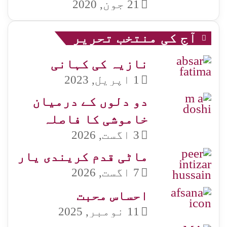
21 جون, 2020
آج کی منتخب تحریر
نازیہ کی کہانی
1 اپریل, 2023
دو دلوں کے درمیان
خاموشی کا فاصلہ
3 اگست, 2026
ماٹی قدم کریندی یار
7 اگست, 2026
احساس محبت
11 نومبر, 2025