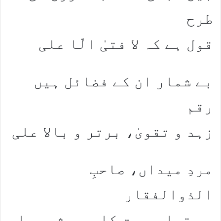
طرح
قول ہے کہ لا فتیٰ الّا علی
بے شمار ان کے فضائل ہیں
رقم
زہد و تقویٰ، برتر و بالا علی
مردِ میداں، صاحبِ
الذوالفقار
بو تراب و حق کا سر چشمہ علی