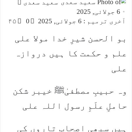
Send
ﺳﻌﯿﺪ ﺳﻌﺪﯼ
an
6 جولائی, 2025
email
آخری ترمیم : 6 جولائی, 2025
0
۴۵
بو الحسن شیرِ خدا مولا علی
علم و حکمت کا ہیں دروازہ
علی
وہ حبیبِ مصطفیٰﷺ خیبر شکن
حاملِ علَمِ رسول اللہ علی
ہیں سبھی اصحاب تاروں کی