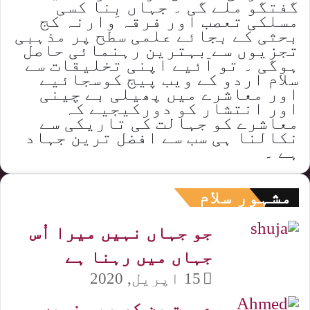
گفتگو ملے گی ۔ جہاں بِنا کسی
مسلکی تعصب اور فرقہ وارنہ کج
بحثی کے بجائے علمی سطح پر مذہبی
تجزیوں سے بہترین رہنمائی حاصل
ہوگی ۔ تو آئیے اپنی تخلیقات سے
سلام اردو کے ویب پیج کوسجائیے
اور معاشرے میں پھیلی بے چینی
اور انتشار کو دورکیجیے کہ
معاشرے کو جہالت کی تاریکی سے
نکالنا ہی سب سے افضل ترین جہاد
ہے ۔
مشہور سلام
جو جہاں نہیں میرا اُس
جہاں میں رہنا ہے
15 اپریل, 2020
دوست بن کر بھی نہیں