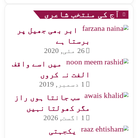
آج کی منتخب شاعری
ابر بھی جھیل پر
برستا ہے
26 مئی, 2020
میں اسے واقف
الفت نہ کروں
1 دسمبر, 2019
سب جانتا ہوں راز
مگر کھولتا نہیں
1 اگست, 2026
یکجہتی