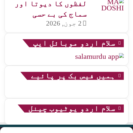
لفظوں کا دیوتا اور
سماج کی بے حسی
2 جون, 2026
سلام اردو موبائل ایپ
ہمیں فیس بک پر پائیے
سلام اردو یوٹیوب چینل