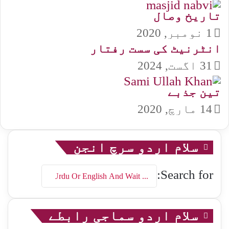
تاریخ وصال
1 نومبر, 2020
انٹرنیٹ کی سست رفتار
31 اگست, 2024
تین جذبے
14 مارچ, 2020
سلام اردو سرچ انجن
Search for:
سلام اردو سماجی رابطے