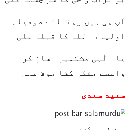
آپ ہی ہیں رہنمائے صوفیاء
اولیاء اللہ کا قبلہ علی
یا الٰہی مشکلیں آسان کر
واسطے مشکل کشا مولا علی
ﺳﻌﯿﺪ ﺳﻌﺪﯼ
ہمیں فالو کریں