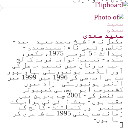
ﺳﻌﯿﺪ ﺳﻌﺪﯼ
ﻣﮑﻤﻞ ﻧﺎﻡ : ﺷﯿﺦ ﻣﺤﻤﺪ ﺳﻌﯿﺪ ﺍﺣﻤﺪ -
ﺗﺨﻠﺺ ﻭ ﻗﻠﻤﯽ ﻧﺎﻡ : ﺳﻌﯿﺪﺳﻌﺪﯼ -
ﭘﯿﺪﺍﺋﺶ : 5 ﻧﻮﻣﺒﺮ 1975، ﺳﮑﮭﺮ،
ﺳﻨﺪﮪ - ﺗﻌﻠﯿﻢ: ﺧﻮﺍﺟﮧ ﻓﺮﯾﺪ ﮐﺎﻟﺞ
ﺭﺣﯿﻢ ﯾﺎﺭﺧﺎﻥ ﻣﯿﮟ ﺗﻌﻠﯿﻢ ﺣﺎﺻﻞ ﮐﯽ
ﺍﻭﺭ ﺍﺳﻼﻣﯿﮧ ﯾﻮﻧﯿﻮﺭﺳﭩﯽ ﺑﮩﺎﻭﻟﭙﻮﺭ
ﺳﮯ ﺑﯽ ﺍﯾﺲ ﺳﯽ ﮐﯽ 1996 ﻣﯿﮟ 1999 ﻣﯿﮟ
ﺍﻟﺨﯿﺮ ﯾﻮﻧﯿﻮﺭﺳﭩﯽ ﺁﺯﺍﺩ ﺟﻤﻮﮞ
ﮐﺸﻤﯿﺮﺳﮯ ﺍﯾﻢ ﺍﯾﺲ ﺳﯽ ﮐﻤﭙﯿﻮﭨﺮ
ﺳﺎﺋﻨﺴﺰ ﮐﯽ - 2001 ﺳﮯ ﺑﺤﺮﯾﻦ ﻣﯿﮟ
ﻣﻘﯿﻢ ﮨﻮﮞ - ﭘﯿﺸﮧ: ﺁﺋﯽ ﭨﯽ ﭘﺮﺍﺟﯿﮑﭧ
ﻣﯿﻨﯿﺠﺮ ﺍﻭﺭ ﮐﻨﺴﻠﭩﻨﭧ - ﮐﺎﻟﺞ ﮐﮯ
ﺯﻣﺎﻧﮯ ﺳﮯ ﯾﻌﻨﯽ 1995 ﺳﮯ ﺷﺎﻋﺮﯼ ﮐﺮ
ﺭﮨﺎ ﮨﻮﮞ-
Website