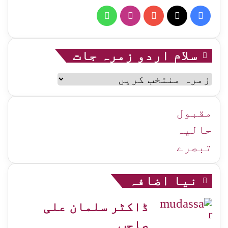
WhatsApp
Instagram
YouTube
Facebook
X
سلام اردو زمرہ جات
سلام
اردو
زمرہ
جات
مقبول
حالیہ
تبصرے
نیا اضافہ
ڈاکٹر سلمان علی
صاحب