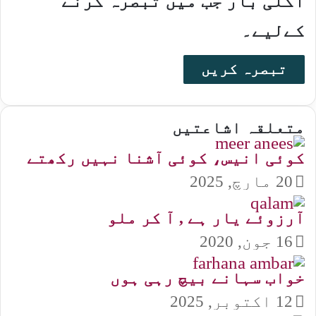
اگلی بار جب میں تبصرہ کرنے
کےلیے۔
متعلقہ اشاعتیں
کوئی انیس، کوئی آشنا نہیں رکھتے
20 مارچ, 2025
آرزوئے یار ہے , آ کر ملو
16 جون, 2020
خواب سہانے بیچ رہی ہوں
12 اکتوبر, 2025