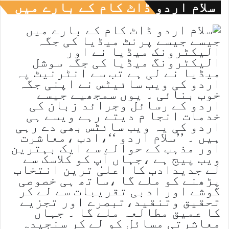
سلام اردو ڈاٹ کام کے بارے میں
جیسے جیسے پرنٹ میڈیا کی جگہ
الیکٹرونک میڈیا نے اور
الیکٹرونگ میڈیا کی جگہ سوشل
میڈیا نے لی ہے تب سے انٹرنیٹ پہ
اردو کی ویب سائیٹس نے اپنی جگہ
خوب بنائی ۔ یوں سمجھیے جیسے
اردو کے رسائل وجرائد زبان کی
خدمات انجا م دیتے رہے ویسے ہی
اردو کی یہ ویب سائٹس بھی دے رہی
ہیں ۔ ’’سلام اردو ‘‘،ادب ،معاشرت
اور مذہب کے حوالے سے ایک بہترین
ویب پیج ہے ،جہاں آپ کو کلاسک سے
لے جدیدادب کا اعلیٰ ترین انتخاب
پڑھنے کو ملے گا ،ساتھ ہی خصوصی
گوشے اور ادبی تقریبات سے لے کر
تحقیق وتنقید،تبصرے اور تجزیے
کا عمیق مطالعہ ملے گا ۔ جہاں
معاشرتی مسائل کو لے کر سنجیدہ