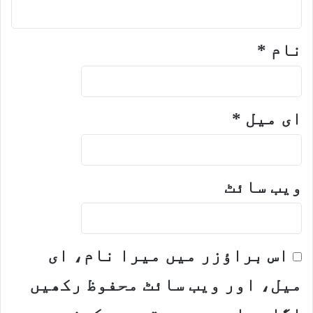
نام
*
ای میل
*
ویب‌ سائٹ
اس براؤزر میں میرا نام، ای
میل، اور ویب سائٹ محفوظ رکھیں