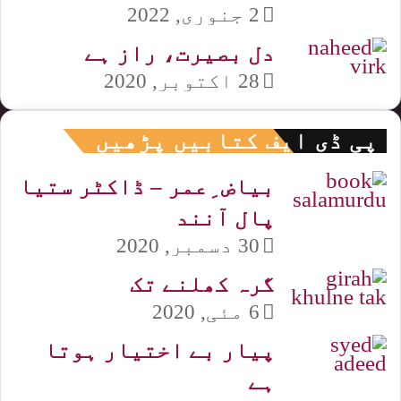
2 جنوری, 2022
دل بصیرت، راز ہے
28 اکتوبر, 2020
پی ڈی ایف کتابیں پڑھیں
بیاض ِعمر – ڈاکٹر ستیا
پال آنند
30 دسمبر, 2020
گرہ کھلنے تک
6 مئی, 2020
پیار بے اختیار ہوتا
ہے