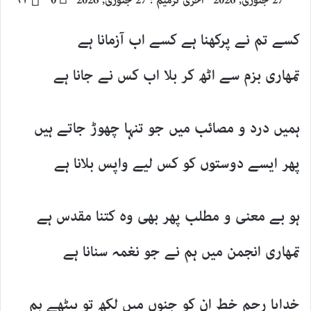
27 جنوری, 2026
آخری ترمیم : 27 جنوری, 2026
0
۴۳
email
X
کسے تم نے پرکھنا ہے کسے اب آزمانا ہے
تمھاری بزم سے اٹھ کر بلا اب کس نے جانا ہے
ہمیں درد و مصائب میں جو تنہا چھوڑ جاتے ہیں
پھر ایسے دوستوں کو کس لیے واپس بلانا ہے
ہو بے معنی و مطلب پھر بھی وہ کتنا مقدس ہے
تمھاری انجمن میں ہم نے جو نغمہ سنانا ہے
خدایا رحم خط ان کو جنوں میں لکھ تو بیٹھے ہم