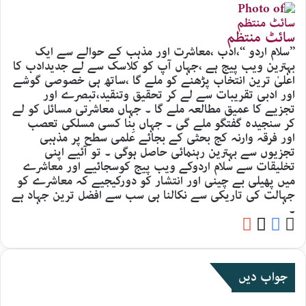
سائٹ منتظم
’’سلام اردو ‘‘،ادب ،معاشرت اور مذہب کے حوالے سے ایک
بہترین ویب پیج ہے ،جہاں آپ کو کلاسک سے لے جدیدادب کا
اعلیٰ ترین انتخاب پڑھنے کو ملے گا ،ساتھ ہی خصوصی گوشے
اور ادبی تقریبات سے لے کر تحقیق وتنقید،تبصرے اور
تجزیے کا عمیق مطالعہ ملے گا ۔ جہاں معاشرتی مسائل کو لے
کر سنجیدہ گفتگو ملے گی ۔ جہاں بِنا کسی مسلکی تعصب
اور فرقہ وارنہ کج بحثی کے بجائے علمی سطح پر مذہبی
تجزیوں سے بہترین رہنمائی حاصل ہوگی ۔ تو آئیے اپنی
تخلیقات سے سلام اردوکے ویب پیج کوسجائیے اور معاشرے
میں پھیلی بے چینی اور انتشار کو دورکیجیے کہ معاشرے کو
جہالت کی تاریکی سے نکالنا ہی سب سے افضل ترین جہاد ہے
۔
YouTube
Facebook
Website
X
جواب دیں