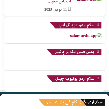
احساس محبت
11 نومبر, 2025
سلام اردو موبائل ایپ
ہمیں فیس بک پر پائیے
سلام اردو یوٹیوب چینل
سلام اردو ڈاٹ کام کے بارے میں