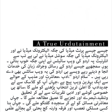
جیسے جیسے پرنٹ میڈیا کی جگہ الیکٹرونک میڈیا نے اور
الیکٹرونگ میڈیا کی جگہ سوشل میڈیا نے لی ہے تب سے
انٹرنیٹ پہ اردو کی ویب سائیٹس نے اپنی جگہ خوب بنائی ۔
یوں سمجھیے جیسے اردو کے رسائل وجرائد زبان کی خدمات
انجا م دیتے رہے ویسے ہی اردو کی یہ ویب سائٹس بھی دے
رہی ہیں ۔ ’’سلام اردو ‘‘،ادب ،معاشرت اور مذہب کے حوالے
سے ایک بہترین ویب پیج ہے ،جہاں آپ کو کلاسک سے لے
جدیدادب کا اعلیٰ ترین انتخاب پڑھنے کو ملے گا ،ساتھ ہی
خصوصی گوشے اور ادبی تقریبات سے لے کر تحقیق
وتنقید،تبصرے اور تجزیے کا عمیق مطالعہ ملے گا ۔ جہاں
معاشرتی مسائل کو لے کر سنجیدہ گفتگو ملے گی ۔ جہاں بِنا
کسی مسلکی تعصب اور فرقہ وارنہ کج بحثی کے بجائے علمی