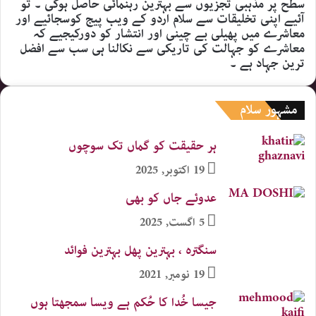
سطح پر مذہبی تجزیوں سے بہترین رہنمائی حاصل ہوگی ۔ تو
آئیے اپنی تخلیقات سے سلام اردو کے ویب پیج کوسجائیے اور
معاشرے میں پھیلی بے چینی اور انتشار کو دورکیجیے کہ
معاشرے کو جہالت کی تاریکی سے نکالنا ہی سب سے افضل
ترین جہاد ہے ۔
مشہور سلام
ہر حقیقت کو گماں تک سوچوں
19 اکتوبر, 2025
عدوئے جاں کو بھی
5 اگست, 2025
سنگترہ ، بہترین پھل بہترین فوائد
19 نومبر, 2021
جیسا خُدا کا حُکم ہے ویسا سمجھتا ہوں