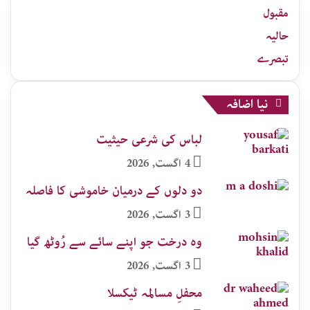
جات
مقبول
حالیہ
تبصرے
نیا اضافہ
لباس کی شرعی حیثیت
4 اگست, 2026
دو دلوں کے درمیان خاموشی کا فاصلہ
3 اگست, 2026
وہ درخت جو اپنے سائے سے رُوٹھ گیا
3 اگست, 2026
محفلِ مسالمہ ٹیکسلا