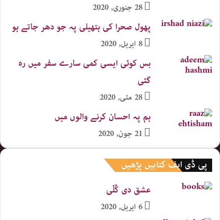
28 جنوری, 2020
پھول صحرا کی ہتھیلی پہ جو دھر جاتے ہو
8 اپریل, 2020
بس کوئی ایسی کمی سارے سفر میں رہ
گئی
28 مئی, 2020
ہم پہ احسان کرنے والوں میں
21 جون, 2020
پی ڈی ایف کتابیں پڑھیں
عشق دی کُلّی
6 اپریل, 2020