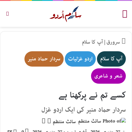
مینو
تلاش
سرورق
|
آپ کا سلام
آپ کا سلام
اردو غزلیات
سردار حماد منیر
شعر و شاعری
کسے تم نے پرکھنا ہے
سردار حماد منیر کی ایک اردو غزل
Follow
Send
سائٹ منتظم
an
on