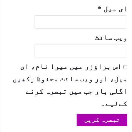
ای میل
*
ویب‌ سائٹ
اس براؤزر میں میرا نام، ای
میل، اور ویب سائٹ محفوظ رکھیں
اگلی بار جب میں تبصرہ کرنے
کےلیے۔