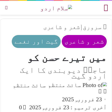
مینو
تل
سرورق
|
شعر و شاعری
شعر و شاعری
گیت اور نغمے
میں تیرے حسن کو
ماجدؔ دیوبندی کا ایک
اردو گیت
سائٹ منتظم
Follow
Send
an
on
23 فروری, 2025
email
X
آخری ترمیم : 23 فروری, 2025
0