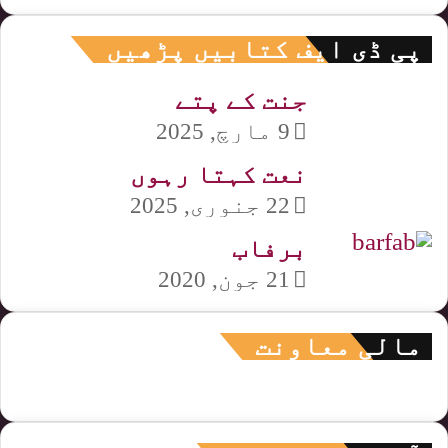
پی ڈی ایف کتابیں پڑھیں
جنت کے پتے
9 مارچ, 2025
نعت کہتا رہوں
22 جنوری, 2025
برفاب
21 جون, 2020
مالی معاونت