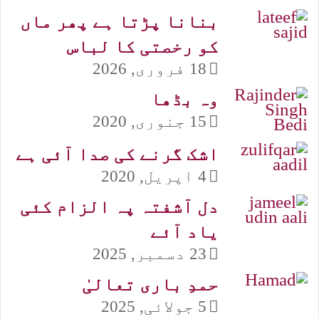
بنانا پڑتا ہے پھر ماں
کو رخصتی کا لباس
18 فروری, 2026
وہ بڈھا
15 جنوری, 2020
اشک گرنے کی صدا آئی ہے
4 اپریل, 2020
دل آشفتہ پہ الزام کئی
یاد آئے
23 دسمبر, 2025
حمدِ باری تعالیٰ
5 جولائی, 2025