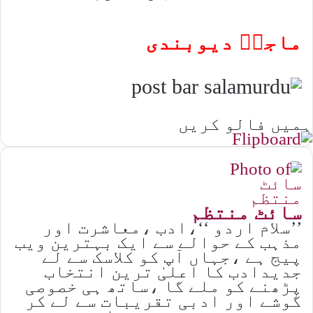
ماجدؔ دیوبندی
ہمیں فالو کریں
سائٹ منتظم
’’سلام اردو ‘‘،ادب ،معاشرت اور
مذہب کے حوالے سے ایک بہترین ویب
پیج ہے ،جہاں آپ کو کلاسک سے لے
جدیدادب کا اعلیٰ ترین انتخاب
پڑھنے کو ملے گا ،ساتھ ہی خصوصی
گوشے اور ادبی تقریبات سے لے کر