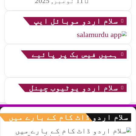
11 نومبر, 2025
سلام اردو موبائل ایپ
ہمیں فیس بک پر پائیے
سلام اردو یوٹیوب چینل
سلام اردو ڈاٹ کام کے بارے میں