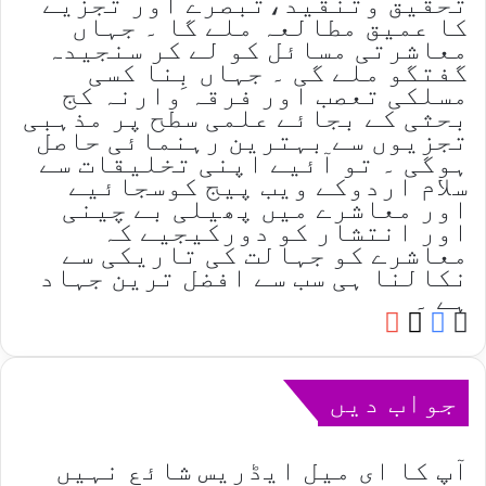
تحقیق وتنقید،تبصرے اور تجزیے
کا عمیق مطالعہ ملے گا ۔ جہاں
معاشرتی مسائل کو لے کر سنجیدہ
گفتگو ملے گی ۔ جہاں بِنا کسی
مسلکی تعصب اور فرقہ وارنہ کج
بحثی کے بجائے علمی سطح پر مذہبی
تجزیوں سے بہترین رہنمائی حاصل
ہوگی ۔ تو آئیے اپنی تخلیقات سے
سلام اردوکے ویب پیج کوسجائیے
اور معاشرے میں پھیلی بے چینی
اور انتشار کو دورکیجیے کہ
معاشرے کو جہالت کی تاریکی سے
نکالنا ہی سب سے افضل ترین جہاد
ہے ۔
YouTube
Facebook
Website
X
جواب دیں
آپ کا ای میل ایڈریس شائع نہیں