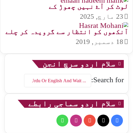
لوٹ کر آۓ نہیں چھوڑ کے
23 مارچ, 2025
آنکھوں کو انتظار سے گرویدہ کر چلے
18 دسمبر, 2019
سلام اردو سرچ انجن
Search for:
سلام اردو سماجی رابطے
WhatsApp
Instagram
YouTube
Facebook
X