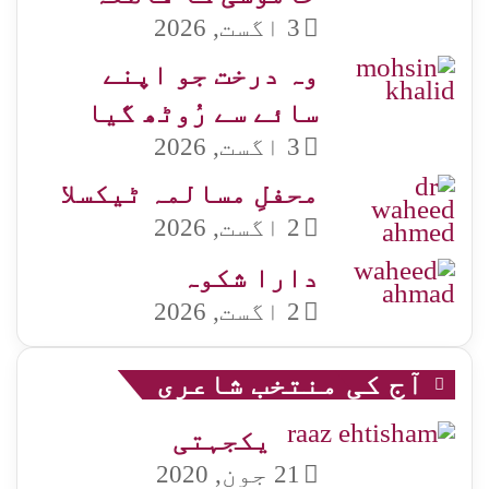
3 اگست, 2026
وہ درخت جو اپنے
سائے سے رُوٹھ گیا
3 اگست, 2026
محفلِ مسالمہ ٹیکسلا
2 اگست, 2026
دارا شکوہ
2 اگست, 2026
آج کی منتخب شاعری
یکجہتی
21 جون, 2020