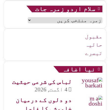
سلام اردو زمرہ جات
سلام
اردو
زمرہ
جات
مقبول
حالیہ
تبصرے
نیا اضافہ
لباس کی شرعی حیثیت
4 اگست, 2026
دو دلوں کے درمیان
خاموشی کا فاصلہ