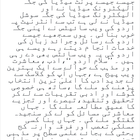
جیسے جیسے پرنٹ میڈیا کی جگہ
الیکٹرونک میڈیا نے اور
الیکٹرونگ میڈیا کی جگہ سوشل
میڈیا نے لی ہے تب سے انٹرنیٹ پہ
اردو کی ویب سائیٹس نے اپنی جگہ
خوب بنائی ۔ یوں سمجھیے جیسے
اردو کے رسائل وجرائد زبان کی
خدمات انجا م دیتے رہے ویسے ہی
اردو کی یہ ویب سائٹس بھی دے رہی
ہیں ۔ ’’سلام اردو ‘‘،ادب ،معاشرت
اور مذہب کے حوالے سے ایک بہترین
ویب پیج ہے ،جہاں آپ کو کلاسک سے
لے جدیدادب کا اعلیٰ ترین انتخاب
پڑھنے کو ملے گا ،ساتھ ہی خصوصی
گوشے اور ادبی تقریبات سے لے کر
تحقیق وتنقید،تبصرے اور تجزیے
کا عمیق مطالعہ ملے گا ۔ جہاں
معاشرتی مسائل کو لے کر سنجیدہ
گفتگو ملے گی ۔ جہاں بِنا کسی
مسلکی تعصب اور فرقہ وارنہ کج
بحثی کے بجائے علمی سطح پر مذہبی
تجزیوں سے بہترین رہنمائی حاصل