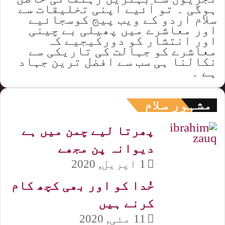
ہوگی ۔ تو آئیے اپنی تخلیقات سے
سلام اردو کے ویب پیج کوسجائیے
اور معاشرے میں پھیلی بے چینی
اور انتشار کو دورکیجیے کہ
معاشرے کو جہالت کی تاریکی سے
نکالنا ہی سب سے افضل ترین جہاد
ہے ۔
مشہور سلام
پھرتا لیے چمن میں ہے
دیوانہ پن مجھے
1 اپریل, 2020
خُدا کو اور بھی کچھ کام
کرنے ہیں
11 مئی, 2020