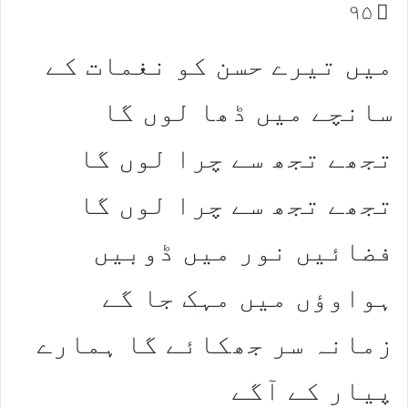
۹۵
میں تیرے حسن کو نغمات کے
سانچے میں ڈھا لوں گا
تجھے تجھ سے چرا لوں گا
تجھے تجھ سے چرا لوں گا
فضائیں نور میں ڈوبیں
ہواوؤں میں مہک جا گے
زمانہ سر جھکائے گا ہمارے
پیار کے آگے