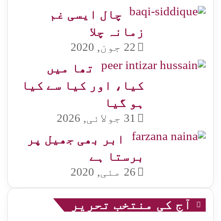
چال ایسی غم
زمانہ چلا
22 جون, 2020
تھا میں
کیا، اور کیا سے کیا
ہو گیا
31 جولائی, 2026
ابر بھی جھیل پر
برستا ہے
26 مئی, 2020
آج کی منتخب تحریر