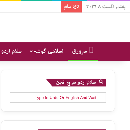
ہفتہ, اگست ۸ ۲۰۲۶
تازہ سلام
سرورق
اسلامی گوشہ
سلام اردو
سلام اردو سرچ انجن
Search
for: