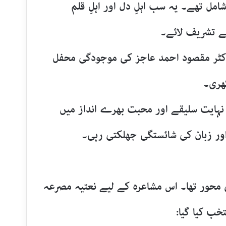
مل تھے۔ یہ سب اہلِ دل اور اہلِ قلم
ے تشریف لائے۔
ڈاکٹر مقصود احمد عاجز کی موجودگی محفل
ھری۔
نہایت سلیقے اور محبت بھرے انداز میں
اور زبان کی شائستگی جھلکتی رہی۔
ی محور تھا۔ اس مشاعرہ کے لیے نعتیہ مصرعہ
تخب کیا گیا: