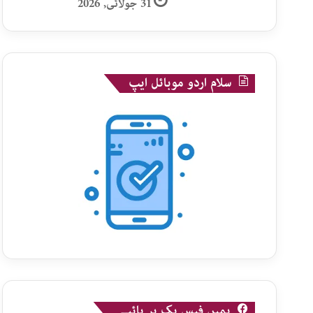
31 جولائی, 2026
سلام اردو موبائل ایپ
ہمیں فیس بک پر پائیے