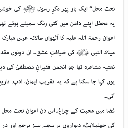
نعت محل‘‘ ایک بار پھر ذکرِ رسول ﷺ کی خوشبو
یہ محفل اپنے دامن میں کئی رنگ سمیٹے ہوئے تھی
اعوان رحمۃ اللہ علیہ کا آٹھواں سالانہ عرس مبارک
نعتیہ مشاعرہ تھا جو انجمن فقیرانِ مصطفیٰ کی 
یوں کہا جا سکتا ہے کہ یہ تقریب ایمان، ادب، تاری
آئی۔
فضا میں محبت کے چراغ۔اس دن اعوان نعت محل کا
کی جھلملاہٹ، دیواروں پر سجے سبز پرچم اور در 