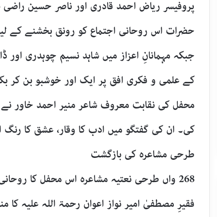
پروفیسر ریاض احمد قادری اور ناصر حسین راضی شا
حضرات اس روحانی اجتماع کو رونق بخشنے کے لی
جبکہ مہمانانِ اعزاز میں شاہد نسیم چوہدری اور 
کے علمی و فکری افق پر ایک اور خوشبو بن کر بک
محفل کی نقابت معروف شاعر منیر احمد خاور نے 
کی۔ ان کی گفتگو میں ادب کا وقار، عشق کا رنگ 
طرحی مشاعرہ کی بازگشت
268 واں طرحی نعتیہ مشاعرہ اس محفل کا روحان
فقیرِ مصطفیٰ امیر نواز اعوان رحمۃ اللہ علیہ کا من