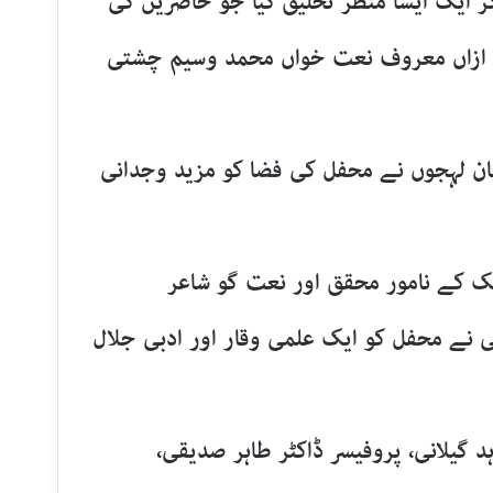
 ایک ایسا منظر تخلیق کیا جو حاضرین کی
عد ازاں معروف نعت خواں
محمد وسیم چشتی
حان لہجوں نے محفل کی فضا کو مزید وجدانی
 کے نامور محقق اور نعت گو شاعر
 نے محفل کو ایک علمی وقار اور ادبی جلال
 گیلانی، پروفیسر ڈاکٹر طاہر صدیقی،