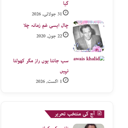
گیا
31 جولائی, 2026
چال ایسی غم زمانہ چلا
22 جون, 2020
سب جانتا ہوں راز مگر کھولتا
نہیں
1 اگست, 2026
آج کی منتخب تحریر