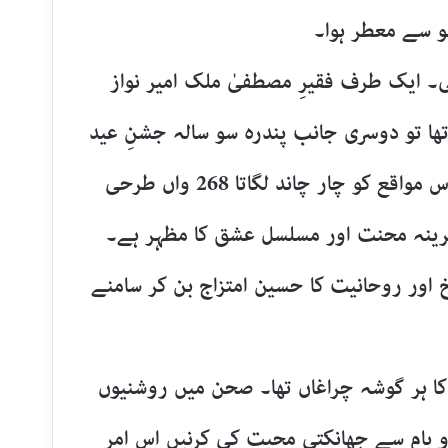
 سے معطر ہوا۔
۔ ایک طرف فقیرِ مصطفیٰ ملک امیر نواز
 تھا تو دوسری جانب پندرہ سو سالہ جشنِ عید
میلاد النبی ﷺ کی ضیافتِ عشق۔ ان دونوں مقدس مواقع کو چار چاند لگاتا 268 واں طرحی
دیرینہ محنت اور مسلسل عشق کا مظہر ہے۔
خ اور روحانیت کا حسین امتزاج بن کر سامنے
 ہر گوشہ چراغاں تھا۔ صحن میں روشنیوں
و بام سے جھانکتی محبت کی کرنیں اس امر