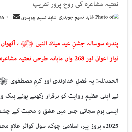
نعتیہ مشاعرہ کی روح پرور تقریب
Send
شاہد نسیم چوہدری
26 ستمبر, 25
an
email
پندرہ سوسالہ جشنِ عید میلاد النبی ﷺ ، آٹھواں س
نواز اعوان اور 268 واں ماہانہ طرحی نعتیہ مشاعرہ کی روح پرور تقریب
الحمدللہ! یہ فضلِ خداوندی اور کرمِ مصطفوی ﷺ 
نے اپنی عظیم روایت کو برقرار رکھتے ہوئے بیک و
2025ء بروز پیر، اسلامی چوک، سول کواٹر غلام م