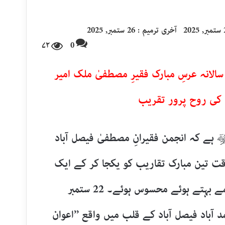
20
آخری ترمیم : 26 ستمبر, 2025
۷۲
0
الانہ عرسِ مبارک فقیرِ مصطفیٰ ملک امیر
ہے کہ انجمن فقیرانِ مصطفیٰ فیصل آباد
قت تین مبارک تقاریب کو یکجا کر کے ایک
ایسی بزم سجائی جس میں عشق و محبت کے چشمے بہتے ہوئے محسوس ہوئے۔ 22 ستمبر
حمد آباد فیصل آباد کے قلب میں واقع ’’اعوان