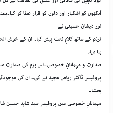
گویا بچپن کی سادگی اور عشق کی لطافت نے مل کر
آنکھوں کو اشکبار اور دلوں کو قرار عطا کر گیا۔ب
اور ذیشان حسینی نے
ترنم کے ساتھ کلامِ نعت پیش کیا۔ ان کے خوش ال
بنا دیا۔
صدارت و مہمانانِ خصوصی۔اس بزم کی صدارت ملک
پروفیسر ڈاکٹر ریاض مجید نے کی۔ ان کی موجودگی
بخشا۔
مہمانانِ خصوصی میں پروفیسر سید شاہد حسین شاہد