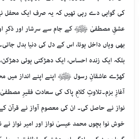
کی گواہی دے رہی تھیں کہ یہ صرف ایک محفل نہی
عشقِ مصطفیٰ ﷺ کے جام سے سرشار اور ذکرِ اول
بھی وہاں داخل ہوتا، اس کے دل کی دنیا بدل جاتی
بلکہ ایک زندہ احساس، ایک دھڑکتی ہوئی دھڑکن، ا
کھڑے عاشقانِ رسول ﷺ اپنے اپنے انداز میں مح
آغازِ بزم۔تلاوتِ کلامِ پاک کی سعادت فقیرِ مصطفی
نواز نے حاصل کی۔ ان کی معصوم آواز نے قرآن کے 
خوش نوا بچوں محمد عیسیٰ نواز اور امیر نواز نے 