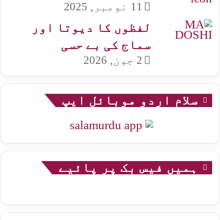
11 نومبر, 2025
لفظوں کا دیوتا اور
سماج کی بے حسی
2 جون, 2026
سلام اردو موبائل ایپ
ہمیں فیس بک پر پائیے