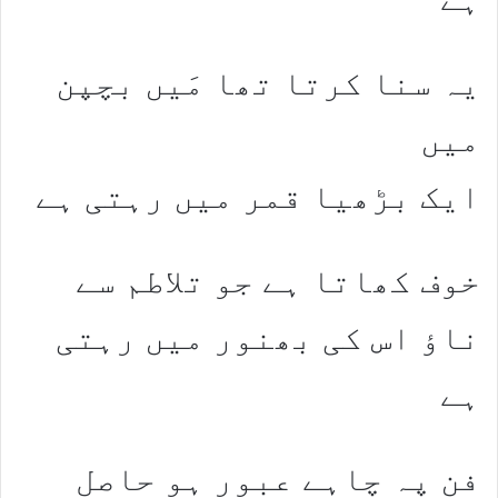
یہ سنا کرتا تھا مَیں بچپن
میں
ایک بڑھیا قمر میں رہتی ہے
خوف کھاتا ہے جو تلاطم سے
ناؤ اس کی بھنور میں رہتی
ہے
فن پہ چاہے عبور ہو حاصل