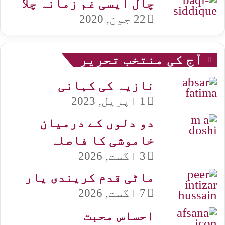
چال ایسی غم زمانہ چلا
22 جون, 2020
آج کی منتخب تحریر
نازیہ کی کہانی
1 اپریل, 2023
دو دلوں کے درمیان
خاموشی کا فاصلہ
3 اگست, 2026
ماٹی قدم کریندی یار
7 اگست, 2026
احساس محبت