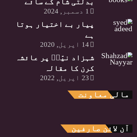
بدلتی شام کے سائے
1 دسمبر, 2024
پیار بے اختیار ہوتا
ہے
14 اپریل, 2020
شہزاد نیّرؔ پر عائشہ
کرن کا مقالہ
23 اپریل, 2022
مالی معاونت
آن لائن صارفین