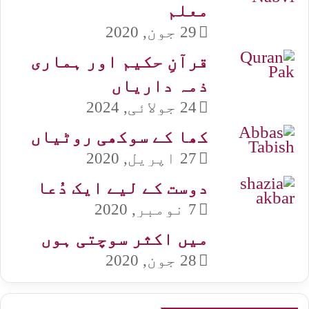
معلم
29 جون, 2020
قرآنِ حکیم اور ہماری
ذمہ داریاں
24 جولائی, 2024
کھا کے سوکھی روٹیاں
27 اپریل, 2020
دوست کے لیے ایک دُعا
7 نومبر, 2020
میں اکثر سوچتی ہوں
28 جون, 2020