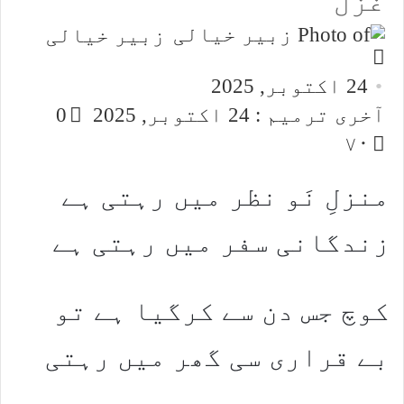
غزل
زبیر خیالی
Send
an
24 اکتوبر, 2025
email
آخری ترمیم : 24 اکتوبر, 2025
0
۷۰
منزلِ نَو نظر میں رہتی ہے
زندگانی سفر میں رہتی ہے
کوچ جس دن سے کرگیا ہے تو
بے قراری سی گھر میں رہتی
ہے