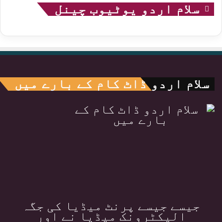
سلام اردو یوٹیوب چینل
سلام اردو ڈاٹ کام کے بارے میں
جیسے جیسے پرنٹ میڈیا کی جگہ
الیکٹرونک میڈیا نے اور