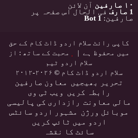
۱۰ صارفین
آن لائن
1 صارف
فی الحال اس صفحہ پر
صارفین:
1 Bot
کاپی رائٹ سلام اردو ڈاٹ کام کے حق
میں محفوظ ہے |
محبت کے ساتھ : از
سلام اردو ٹیم
سلام اردو ڈاٹ کام © ۲۰۲۶-۲۰۱۲
تحریر بھیجیں
معاون صارفین
رابطہ کریں
ویب ٹی وی
مالی معاونت
رازداری کی پالیسی
موبائل ورژن
مشہور اردو سائٹس
اردو میں ٹائپ کریں
سائٹ کا نقشہ