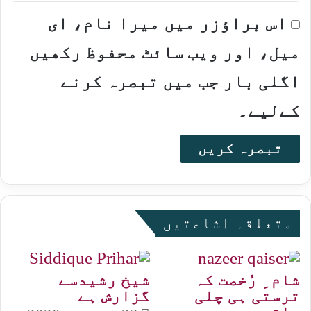
اس براؤزر میں میرا نام، ای
میل، اور ویب سائٹ محفوظ رکھیں
اگلی بار جب میں تبصرہ کرنے
کےلیے۔
متعلقہ اشاعتیں
شام ِ رُخصت کہ
شیخ رشیدسے
ترستی ہی چلی
گزارش ہے