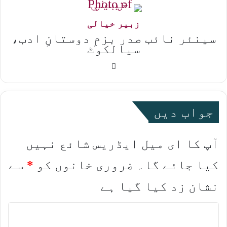
زبیر خیالی
سینئر نائب صدر بزمِ دوستانِ ادب،
سیالکوٹ
Website
جواب دیں
آپ کا ای میل ایڈریس شائع نہیں
کیا جائے گا۔
ضروری خانوں کو
*
سے
نشان زد کیا گیا ہے
ت
ب