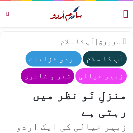
مینو
تل
سرورق
|
آپ کا سلام
آپ کا سلام
اردو غزلیات
زبیر خیالی
شعر و شاعری
منزلِ نَو نظر میں
رہتی ہے
زبیر خیالی کی ایک اردو