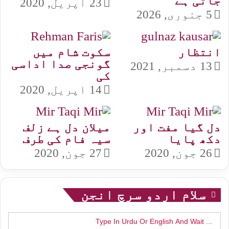
جاتی ہے
23 اپریل, 2020
5 جنوری, 2026
انتظار
سکوت شام میں
گونجی صدا اداسی
13 دسمبر, 2021
کی
14 اپریل, 2020
دل گیا مفت اور
میلان دل ہے زلف
دکھ پایا
سیہ فام کی طرف
26 جون, 2020
27 جون, 2020
سلام اردو سرچ انجن
Search