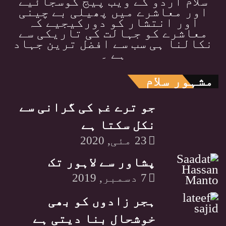
سلام اردو کے ویب پیج کوسجائیے
اور معاشرے میں پھیلی بے چینی
اور انتشار کو دورکیجیے کہ
معاشرے کو جہالت کی تاریکی سے
نکالنا ہی سب سے افضل ترین جہاد
ہے ۔
مشہور سلام
جو ترے غم کی گرانی سے
نکل سکتا ہے
23 مئی, 2020
پشاور سے لاہور تک
7 دسمبر, 2019
ہجر زادوں کو بھی
خوشحال بنا دیتی ہے