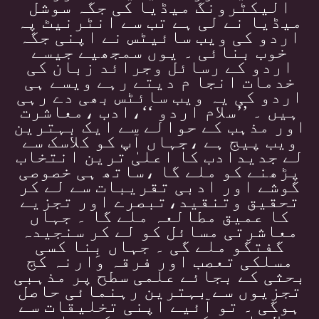
الیکٹرونگ میڈیا کی جگہ سوشل
میڈیا نے لی ہے تب سے انٹرنیٹ پہ
اردو کی ویب سائیٹس نے اپنی جگہ
خوب بنائی ۔ یوں سمجھیے جیسے
اردو کے رسائل وجرائد زبان کی
خدمات انجا م دیتے رہے ویسے ہی
اردو کی یہ ویب سائٹس بھی دے رہی
ہیں ۔ ’’سلام اردو ‘‘،ادب ،معاشرت
اور مذہب کے حوالے سے ایک بہترین
ویب پیج ہے ،جہاں آپ کو کلاسک سے
لے جدیدادب کا اعلیٰ ترین انتخاب
پڑھنے کو ملے گا ،ساتھ ہی خصوصی
گوشے اور ادبی تقریبات سے لے کر
تحقیق وتنقید،تبصرے اور تجزیے
کا عمیق مطالعہ ملے گا ۔ جہاں
معاشرتی مسائل کو لے کر سنجیدہ
گفتگو ملے گی ۔ جہاں بِنا کسی
مسلکی تعصب اور فرقہ وارنہ کج
بحثی کے بجائے علمی سطح پر مذہبی
تجزیوں سے بہترین رہنمائی حاصل
ہوگی ۔ تو آئیے اپنی تخلیقات سے