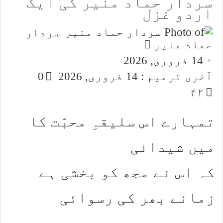
سردار حماد منیر کی ایک
اردو غزل
سردار
Send
حماد منیر
an
14 فروری, 2026
email
آخری ترمیم : 14 فروری, 2026
0
۴۲
تمہارے اس سلیقہِ محبّت کا
میں شیدائی
کہ اس نے مجھ کو بخشی ہے
زمانے بھر کی رسوائی