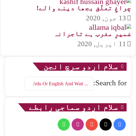
چراغِ تعلّق بجھا دینے والے!
13 جون, 2020
ضمیرِ مغرب ہے تاجرانہ
11 اپریل, 2020
سلام اردو سرچ انجن
Search for:
سلام اردو سماجی رابطے
WhatsApp
Instagram
YouTube
Facebook
X