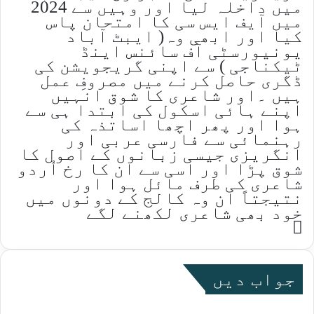
میں داخلہ لیا اور وہیں سے 2024
میں آیف ایس سی کا امتحان پاس
کیا اور ابھی وہ( ایبٹ آباد
یونیورسٹی آف سائنس اینڈ
ٹیکناجی ) سے اپنی گریجویشن کی
ڈگری حاصل کرنے میں مصروفِ عمل
ہیں ۔اور شاعری کا شوق انہیں
اپنے ہائی اسکول کی ابتدا ہی سے
ہوا اور پھر اچھا اساتذہ کی
رہنمائی سے فارسی عربی اور
انگریزی جیسی زبانوں کے اصول کا
شوق پڑا اور اسی سے ان کا رخ اُردو
شاعری کی طرف مائل ہوا اور
نتیجتاً ان وہ کالج کے دونوں میں
خود بھی شاعری لکھنے لگے
Website
جواب دیں