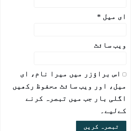
ای میل
*
ویب‌ سائٹ
اس براؤزر میں میرا نام، ای
میل، اور ویب سائٹ محفوظ رکھیں
اگلی بار جب میں تبصرہ کرنے
کےلیے۔