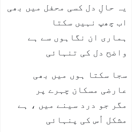
یہ حالِ دل کسی محفل میں بھی
اب چھپ نہیں سکتا
ہماری ان نگاہوں سے ہے
واضح دل کی تنہائی
سجا سکتا ہوں میں بھی
عارضی مسکان چہرے پر
مگر جو درد سینے میں ، ہے
مشکل اُس کی پنہائی