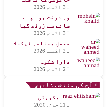
3 اگست, 2026
وہ درخت جو اپنے
سائے سے رُوٹھ گیا
3 اگست, 2026
محفلِ مسالمہ ٹیکسلا
2 اگست, 2026
دارا شکوہ
2 اگست, 2026
آج کی منتخب شاعری
یکجہتی
21 جون, 2020