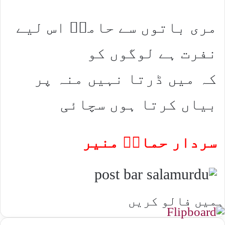
مری باتوں سے حامیؔ اس لیے
نفرت ہے لوگوں کو
کہ میں ڈرتا نہیں منہ پر
بیاں کرتا ہوں سچائی
سردار حمادؔ منیر
ہمیں فالو کریں