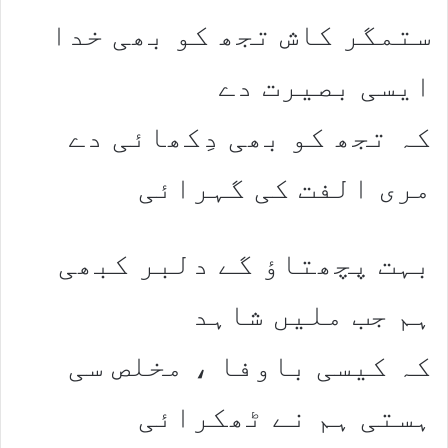
ستمگر کاش تجھ کو بھی خدا
ایسی بصیرت دے
کہ تجھ کو بھی دِکھائی دے
مری الفت کی گہرائی
بہت پچھتاؤ گے دلبر کبھی
ہم جب ملیں شاہد
کہ کیسی باوفا ، مخلص سی
ہستی ہم نے ٹھکرائی