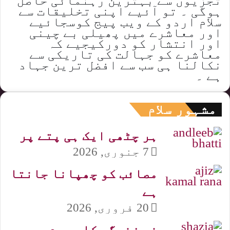
تجزیوں سے بہترین رہنمائی حاصل
ہوگی ۔ تو آئیے اپنی تخلیقات سے
سلام اردو کے ویب پیج کوسجائیے
اور معاشرے میں پھیلی بے چینی
اور انتشار کو دورکیجیے کہ
معاشرے کو جہالت کی تاریکی سے
نکالنا ہی سب سے افضل ترین جہاد
ہے ۔
مشہور سلام
ہر چٹھی ایک ہی پتے پر
7 جنوری, 2026
مصائب کو چھپانا جانتا
ہے
20 فروری, 2026
غمِ زندگی کا بھرم