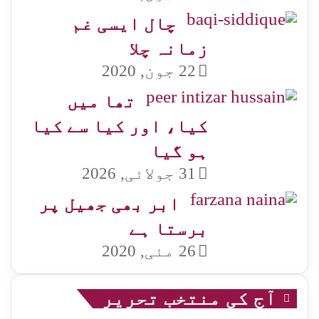
چال ایسی غم
زمانہ چلا
22 جون, 2020
تھا میں
کیا، اور کیا سے کیا
ہو گیا
31 جولائی, 2026
ابر بھی جھیل پر
برستا ہے
26 مئی, 2020
آج کی منتخب تحریر