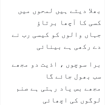
بھلا دیتے ہیں لمحوں میں
کسی کا آچھا برتاؤ
جہاں والوں کو کیسی رب نے
دے رکھی ہے بینائی
برا سوچوں ، اذیت دو مجھے
سب بھول جائے گا
مجھے بس یاد رہتی ہے صنم
لوگوں کی اچھائی