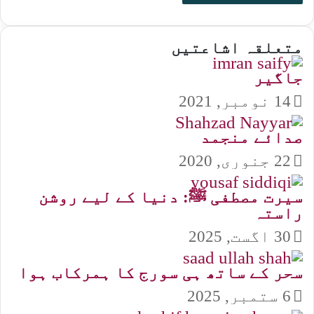
متعلقہ اشاعتیں
جاگیر
14 نومبر, 2021
صدائے منجمد
22 جنوری, 2020
سیرت مصطفی ﷺ: دنیا کے لیے روشن
راستہ
30 اگست, 2025
سحر کے ساتھ ہی سورج کا ہمرکاب ہوا
6 ستمبر, 2025