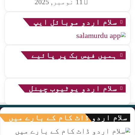
11 نومبر, 2025
سلام اردو موبائل ایپ
ہمیں فیس بک پر پائیے
سلام اردو یوٹیوب چینل
سلام اردو ڈاٹ کام کے بارے میں