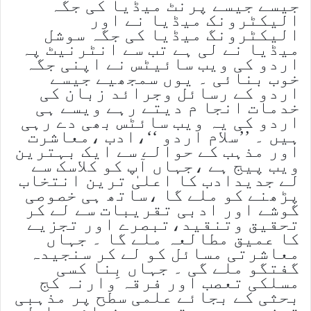
جیسے جیسے پرنٹ میڈیا کی جگہ
الیکٹرونک میڈیا نے اور
الیکٹرونگ میڈیا کی جگہ سوشل
میڈیا نے لی ہے تب سے انٹرنیٹ پہ
اردو کی ویب سائیٹس نے اپنی جگہ
خوب بنائی ۔ یوں سمجھیے جیسے
اردو کے رسائل وجرائد زبان کی
خدمات انجا م دیتے رہے ویسے ہی
اردو کی یہ ویب سائٹس بھی دے رہی
ہیں ۔ ’’سلام اردو ‘‘،ادب ،معاشرت
اور مذہب کے حوالے سے ایک بہترین
ویب پیج ہے ،جہاں آپ کو کلاسک سے
لے جدیدادب کا اعلیٰ ترین انتخاب
پڑھنے کو ملے گا ،ساتھ ہی خصوصی
گوشے اور ادبی تقریبات سے لے کر
تحقیق وتنقید،تبصرے اور تجزیے
کا عمیق مطالعہ ملے گا ۔ جہاں
معاشرتی مسائل کو لے کر سنجیدہ
گفتگو ملے گی ۔ جہاں بِنا کسی
مسلکی تعصب اور فرقہ وارنہ کج
بحثی کے بجائے علمی سطح پر مذہبی