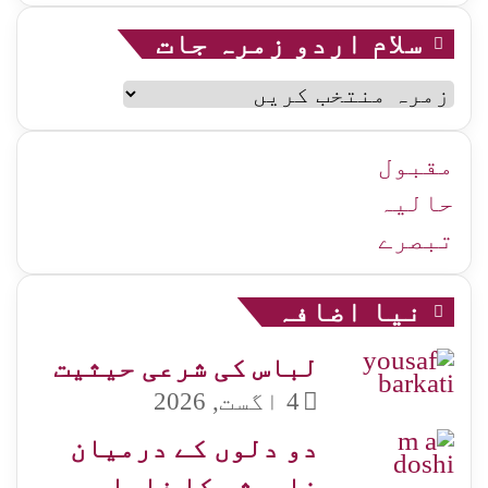
سلام اردو زمرہ جات
سلام
اردو
زمرہ
جات
مقبول
حالیہ
تبصرے
نیا اضافہ
لباس کی شرعی حیثیت
4 اگست, 2026
دو دلوں کے درمیان
خاموشی کا فاصلہ