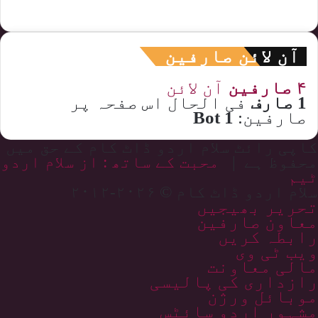
آن لائن صارفین
۴ صارفین
آن لائن
1 صارف
فی الحال اس صفحہ پر
صارفین:
1 Bot
کاپی رائٹ سلام اردو ڈاٹ کام کے حق میں
محفوظ ہے |
محبت کے ساتھ : از سلام اردو
ٹیم
سلام اردو ڈاٹ کام © ۲۰۲۶-۲۰۱۲
تحریر بھیجیں
معاون صارفین
رابطہ کریں
ویب ٹی وی
مالی معاونت
رازداری کی پالیسی
موبائل ورژن
مشہور اردو سائٹس