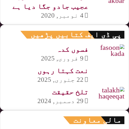
عجیب جادو جگا دیا ہے
4 نومبر, 2020
پی ڈی ایف کتابیں پڑھیں
فسوں کدہ
9 فروری, 2025
نعت کہتا رہوں
22 جنوری, 2025
تلخ حقیقت
29 دسمبر, 2024
مالی معاونت