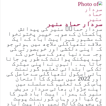
سردار حماد منیر
سردار حمادؔ منیر کی پیدائش
پاکستان کے صوبہ خیبر پختونخوا
کے مشہور شہر ایبٹ آباد کے ایک
علاقے نتھیاگلی ملاچھ میں ہوئی جو
کہ اپنی دلکشی اور خوبصورتی کی
وجہ سے دنیا بھر کے سیاحوں کے
لیے پیکنک پوائنٹ کے طور پر جانا
جاتا ہے ۔ انہوں نے اپنی میٹرک
تک کی ابتدائی تعلیم گورنمنٹ
ہائی اسکول نتھیاگلی سے حاصل کی
اور 2022 میں میٹرک کا امتحان
پاس کر کے تعلیم کے سلسلے میں
اپنے جڑواں بھائی سردار مریض
منیر کے ہمراہ ایبٹ آباد شہر کا
رخ کیا اور وہاں گورنمنٹ پوسٹ
گریجویٹ کالج نمبر ون ایبٹ آباد