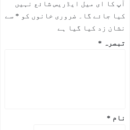
آپ کا ای میل ایڈریس شائع نہیں
کیا جائے گا۔
ضروری خانوں کو
*
سے
نشان زد کیا گیا ہے
تبصرہ
*
نام
*