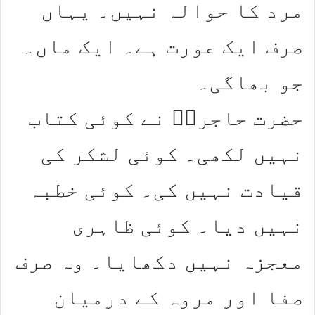
مرد کا حوالہ نہیں۔ یہاں
صرف ایک عورت ہے۔ ایک ماں۔
جو بھاگی۔
حضرت حاجرہؑ نے کوئی کتاب
نہیں لکھی۔ کوئی لشکر کی
قیادت نہیں کی۔ کوئی خطبہ
نہیں دیا۔ کوئی ظاہری
معجزہ نہیں دکھایا۔ وہ صرف
صفا اور مروہ کے درمیان