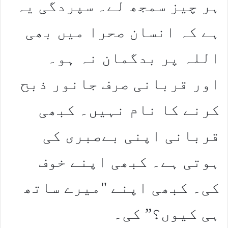
ہر چیز سمجھ لے۔ سپردگی یہ
ہے کہ انسان صحرا میں بھی
اللہ پر بدگمان نہ ہو۔
اور قربانی صرف جانور ذبح
کرنے کا نام نہیں۔ کبھی
قربانی اپنی بےصبری کی
ہوتی ہے۔ کبھی اپنے خوف
کی۔ کبھی اپنے "میرے ساتھ
ہی کیوں؟” کی۔