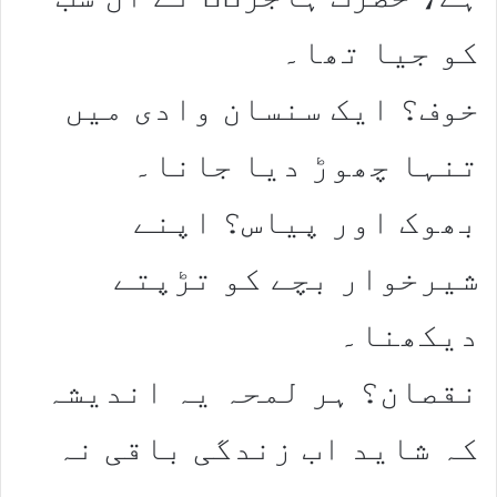
کو جیا تھا۔
خوف؟ ایک سنسان وادی میں
تنہا چھوڑ دیا جانا۔
بھوک اور پیاس؟ اپنے
شیرخوار بچے کو تڑپتے
دیکھنا۔
نقصان؟ ہر لمحہ یہ اندیشہ
کہ شاید اب زندگی باقی نہ