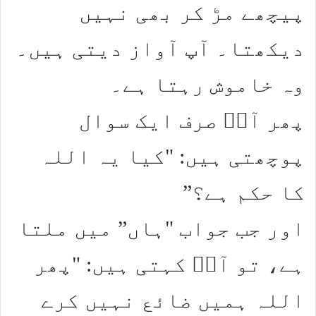
پیچھے مڑ کر بھی نہیں
دیکھتا۔ آپ آواز دیتی ہیں۔
وہ خاموش رہتا ہے۔
پھر آپؑ صرف ایک سوال
پوچھتی ہیں: "کیا یہ اللہ
کا حکم ہے؟”
اور جب جواب "ہاں” میں ملتا
ہے، تو آپؑ کہتی ہیں: "پھر
اللہ ہمیں ضائع نہیں کرے