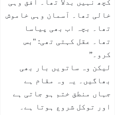
کچھ نہیں بدلا تھا۔ افق وہی
خالی تھا۔ آسمان وہی خاموش
تھا۔ بچہ اب بھی پیاسا
تھا۔ عقل کہتی تھی: "بس
کرو۔”
لیکن وہ ساتویں بار بھی
بھاگیں۔ یہ وہ مقام ہے
جہاں منطق ختم ہو جاتی ہے
اور توکل شروع ہوتا ہے۔