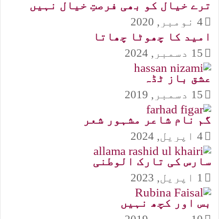
ترے خیال کو بھی فرصتِ خیال نہیں
4 نومبر, 2020
امید کا چھوٹا چھاتا
15 دسمبر, 2024
عشق باز ٹڈہ
15 دسمبر, 2019
گم نام شاعر مشہور شعر
4 اپریل, 2024
سارس کی تارک الوطنی
1 اپریل, 2023
بس اور کچھ نہیں