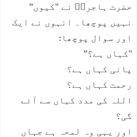
حضرت ہاجرہؑ نے "کیوں”
نہیں پوچھا۔ انہوں نے ایک
اور سوال پوچھا:
"کہاں ہے؟”
پانی کہاں ہے؟
رحمت کہاں ہے؟
اللہ کی مدد کہاں سے آئے
گی؟
اور یہی وہ لمحہ ہے جہاں