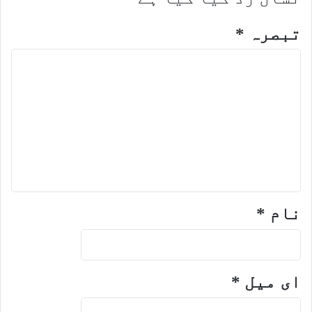
تبصرہ
*
نام
*
ای میل
*