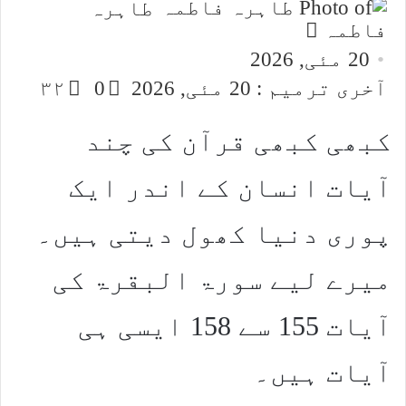
طاہرہ
Send
فاطمہ
an
20 مئی, 2026
email
آخری ترمیم : 20 مئی, 2026
0
۳۲
کبھی کبھی قرآن کی چند
آیات انسان کے اندر ایک
پوری دنیا کھول دیتی ہیں۔
میرے لیے سورۃ البقرۃ کی
آیات 155 سے 158 ایسی ہی
آیات ہیں۔