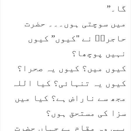
گا۔”
میں سوچتی ہوں۔۔۔ حضرت
حاجرہؑ نے "کیوں” کیوں
نہیں پوچھا؟
کیوں میں؟ کیوں یہ صحرا؟
کیوں یہ تنہائی؟ کیا اللہ
مجھ سے ناراض ہے؟ کیا میں
سزا کی مستحق ہوں؟
یہی وہ مقام ہے جہاں حضرت