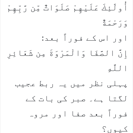
أُولَٰئِكَ عَلَيْهِمْ صَلَوَاتٌ مِّن رَّبِّهِمْ
وَرَحْمَةٌ
اور اس کے فوراً بعد:
إِنَّ الصَّفَا وَالْمَرْوَةَ مِن شَعَائِرِ
اللَّهِ
پہلی نظر میں یہ ربط عجیب
لگتا ہے۔ صبر کی بات کے
فوراً بعد صفا اور مروہ
کیوں؟