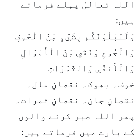
اللہ تعالیٰ پہلے فرماتے
ہیں:
وَلَنَبْلُوَنَّكُم بِشَيْءٍ مِّنَ الْخَوْفِ
وَالْجُوعِ وَنَقْصٍ مِّنَ الْأَمْوَالِ
وَالْأَنفُسِ وَالثَّمَرَاتِ
خوف۔ بھوک۔ نقصانِ مال۔
نقصانِ جان۔ نقصانِ ثمرات۔
پھر اللہ صبر کرنے والوں
کے بارے میں فرماتے ہیں: