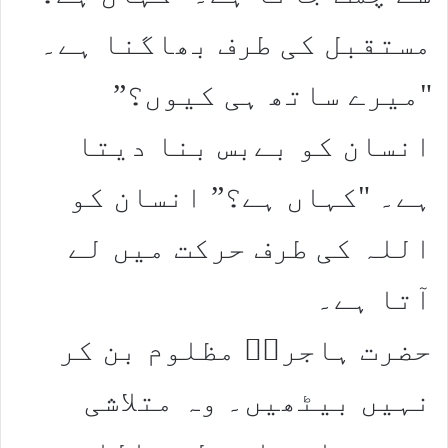
مستقبل کی طرف بھاگنا ہے۔
"میرے ساتھ ہی کیوں؟”
انسان کو بےبس بنا دیتا
ہے۔ "کہاں ہے؟” انسان کو
اللہ کی طرف حرکت میں لے
آتا ہے۔
حضرت ہاجرہؑ مظلوم بن کر
نہیں بیٹھیں۔ وہ متلاشی