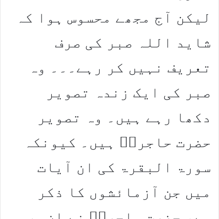
لیکن آج مجھے محسوس ہوا کہ
شاید اللہ صبر کی صرف
تعریف نہیں کر رہے۔۔۔ وہ
صبر کی ایک زندہ تصویر
دکھا رہے ہیں۔ وہ تصویر
حضرت حاجرہؑ ہیں۔ کیونکہ
سورۃ البقرۃ کی ان آیات
میں جن آزمائشوں کا ذکر
ہے، حضرت ہاجرہؑ نے ان سب