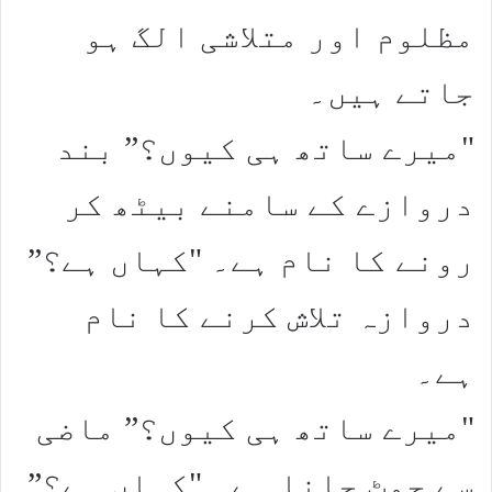
مظلوم اور متلاشی الگ ہو
جاتے ہیں۔
"میرے ساتھ ہی کیوں؟” بند
دروازے کے سامنے بیٹھ کر
رونے کا نام ہے۔ "کہاں ہے؟”
دروازہ تلاش کرنے کا نام
ہے۔
"میرے ساتھ ہی کیوں؟” ماضی
سے چمٹ جانا ہے۔ "کہاں ہے؟”