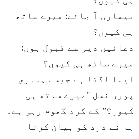
بیماری آ جائے: میرے ساتھ
ہی کیوں؟
دعائیں دیر سے قبول ہوں:
میرے ساتھ ہی کیوں؟
ایسا لگتا ہے جیسے ہماری
پوری نسل "میرے ساتھ ہی
کیوں؟” کے گرد گھوم رہی ہے۔
ہم نے درد کو بیان کرنا