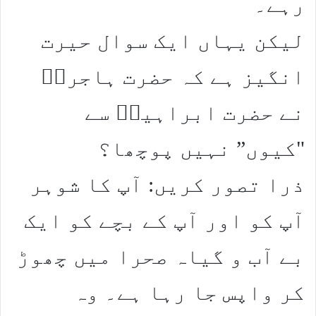
رہے۔
لیکن یہاں ایک سوال حیرت
انگیز ہے کہ حضرت ہاجرہؑ
نے حضرت ابراہیمؑ سے
"کیوں” نہیں پوچھا؟
ذرا تصور کریں: آپ کا شوہر
آپ کو اور آپ کے بچے کو ایک
بے آب و گیاہ صحرا میں چھوڑ
کر واپس جا رہا ہے۔ وہ