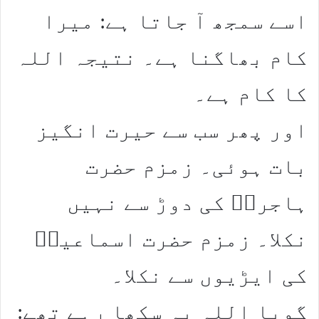
اسے سمجھ آ جاتا ہے: میرا
کام بھاگنا ہے۔ نتیجہ اللہ
کا کام ہے۔
اور پھر سب سے حیرت انگیز
بات ہوئی۔ زمزم حضرت
ہاجرہؑ کی دوڑ سے نہیں
نکلا۔ زمزم حضرت اسماعیلؑ
کی ایڑیوں سے نکلا۔
گویا اللہ یہ سکھا رہے تھے: