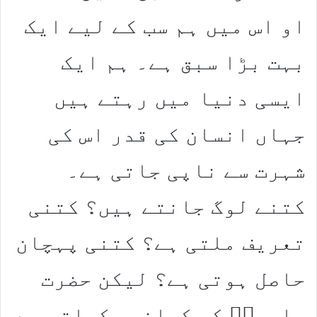
او اس میں ہم سب کے لیے ایک
بہت بڑا سبق ہے۔ ہم ایک
ایسی دنیا میں رہتے ہیں
جہاں انسان کی قدر اس کی
شہرت سے ناپی جاتی ہے۔
کتنے لوگ جانتے ہیں؟ کتنی
تعریف ملتی ہے؟ کتنی پہچان
حاصل ہوتی ہے؟ لیکن حضرت
ہاجرہؑ کی کہانی سکھاتی ہے