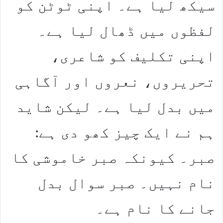
سیکھ لیا ہے۔ اپنی ٹوٹن کو
لفظوں میں ڈھال لیا ہے۔
اپنی تکلیف کو شاعری،
تحریروں، نعروں اور آگاہی
میں بدل لیا ہے۔ لیکن شاید
ہم نے ایک چیز کھو دی ہے:
صبر۔ کیونکہ صبر خاموشی کا
نام نہیں۔ صبر سوال بدل
جانے کا نام ہے۔