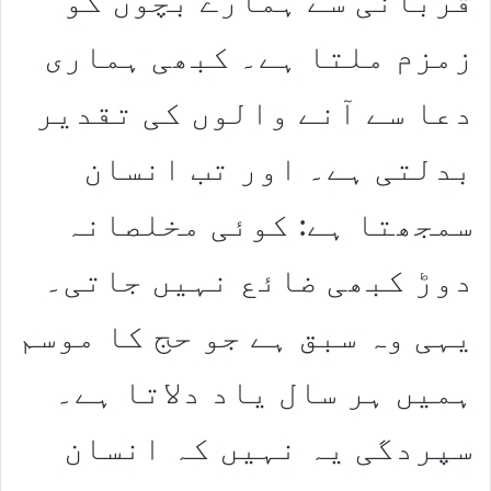
قربانی سے ہمارے بچوں کو
زمزم ملتا ہے۔ کبھی ہماری
دعا سے آنے والوں کی تقدیر
بدلتی ہے۔ اور تب انسان
سمجھتا ہے: کوئی مخلصانہ
دوڑ کبھی ضائع نہیں جاتی۔
یہی وہ سبق ہے جو حج کا موسم
ہمیں ہر سال یاد دلاتا ہے۔
سپردگی یہ نہیں کہ انسان