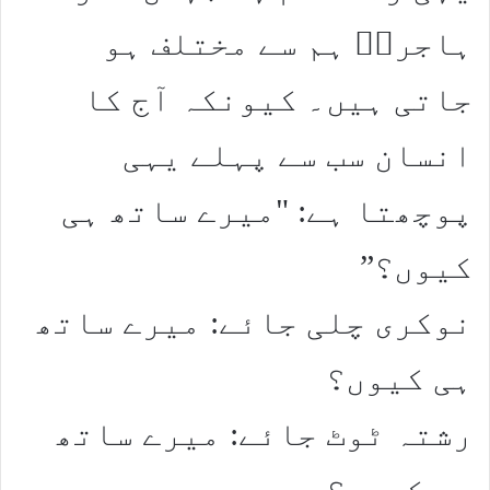
ہاجرہؑ ہم سے مختلف ہو
جاتی ہیں۔ کیونکہ آج کا
انسان سب سے پہلے یہی
پوچھتا ہے: "میرے ساتھ ہی
کیوں؟”
نوکری چلی جائے: میرے ساتھ
ہی کیوں؟
رشتہ ٹوٹ جائے: میرے ساتھ
ہی کیوں؟