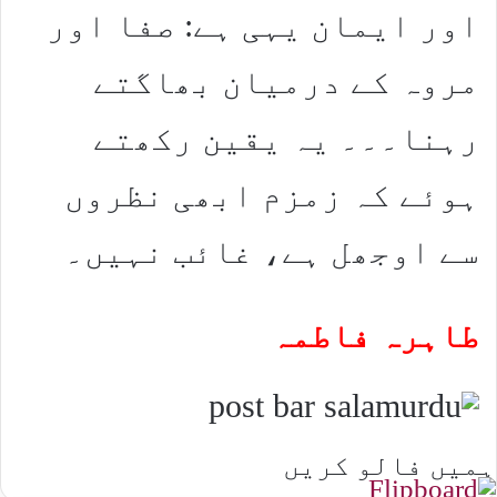
اور ایمان یہی ہے: صفا اور
مروہ کے درمیان بھاگتے
رہنا۔۔۔ یہ یقین رکھتے
ہوئے کہ زمزم ابھی نظروں
سے اوجھل ہے، غائب نہیں۔
طاہرہ فاطمہ
ہمیں فالو کریں