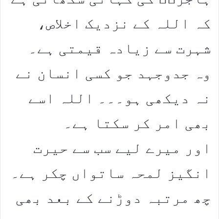
کہ اللہ کے نزدیک اخلاص،
شہرت سے زیادہ قیمتی ہے۔
وہ جدوجہد جو کسی انسان نے
نہ دیکھی ہو۔۔۔ اللہ اسے
بھی امر کر سکتا ہے۔
اور میرے لیے سب سے حیرت
انگیز لمحہ ساتواں چکر ہے۔
چھ مرتبہ دوڑنے کے بعد بھی