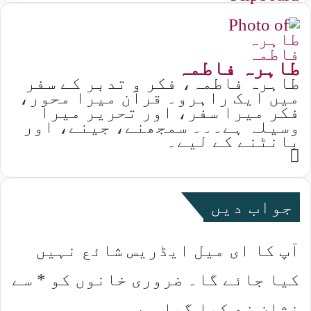
طاہرہ فاطمہ
طاہرہ فاطمہ، فکر و تدبر کے سفر
میں ایک راہرو۔ قرآن میرا محور،
فکر میرا سفر، اور تحریر میرا
وسیلہ ہے۔۔۔ سمجھنے، جینے، اور
بانٹنے کے لیے۔
Website
جواب دیں
آپ کا ای میل ایڈریس شائع نہیں
کیا جائے گا۔
ضروری خانوں کو
*
سے
نشان زد کیا گیا ہے