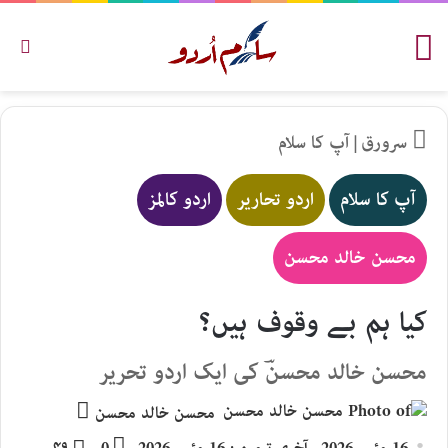
مینو
تلاش
سرورق
|
آپ کا سلام
آپ کا سلام
اردو تحاریر
اردو کالمز
محسن خالد محسن
کیا ہم بے وقوف ہیں؟
محسن خالد محسنؔ کی ایک اردو تحریر
Send
محسن خالد محسن
an