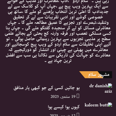
رہی ہیں ۔ ’’سلام اردو ‘‘،ادب ،معاشرت اور مذہب کے حوالے
سے ایک بہترین ویب پیج ہے ،جہاں آپ کو کلاسک سے لے
جدیدادب کا اعلیٰ ترین انتخاب پڑھنے کو ملے گا ،ساتھ ہی
خصوصی گوشے اور ادبی تقریبات سے لے کر تحقیق
وتنقید،تبصرے اور تجزیے کا عمیق مطالعہ ملے گا ۔ جہاں
معاشرتی مسائل کو لے کر سنجیدہ گفتگو ملے گی ۔ جہاں بِنا
کسی مسلکی تعصب اور فرقہ وارنہ کج بحثی کے بجائے علمی
سطح پر مذہبی تجزیوں سے بہترین رہنمائی حاصل ہوگی ۔ تو
آئیے اپنی تخلیقات سے سلام اردو کے ویب پیج کوسجائیے اور
معاشرے میں پھیلی بے چینی اور انتشار کو دورکیجیے کہ
معاشرے کو جہالت کی تاریکی سے نکالنا ہی سب سے افضل
ترین جہاد ہے ۔
مشہور سلام
ہو جائیں کسی کے جو کبھی یار منافق
19 ستمبر, 2025
کیوں ہوا کیسے ہوا
12 دسمبر, 2025