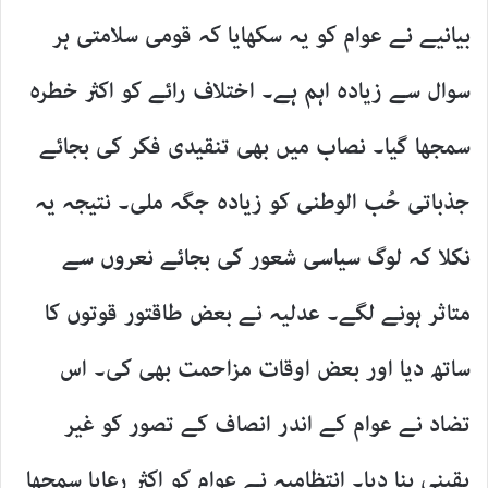
بیانیے نے عوام کو یہ سکھایا کہ قومی سلامتی ہر
سوال سے زیادہ اہم ہے۔ اختلاف رائے کو اکثر خطرہ
سمجھا گیا۔ نصاب میں بھی تنقیدی فکر کی بجائے
جذباتی حُب الوطنی کو زیادہ جگہ ملی۔ نتیجہ یہ
نکلا کہ لوگ سیاسی شعور کی بجائے نعروں سے
متاثر ہونے لگے۔ عدلیہ نے بعض طاقتور قوتوں کا
ساتھ دیا اور بعض اوقات مزاحمت بھی کی۔ اس
تضاد نے عوام کے اندر انصاف کے تصور کو غیر
یقینی بنا دیا۔ انتظامیہ نے عوام کو اکثر رعایا سمجھا