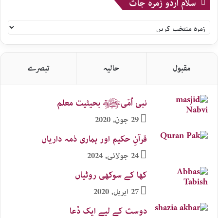
سلام اردو زمرہ جات
سلام
اردو
زمرہ
جات
مقبول
حالیہ
تبصرے
نبی اُمّیﷺ بحیثیت معلم
29 جون, 2020
قرآنِ حکیم اور ہماری ذمہ داریاں
24 جولائی, 2024
کھا کے سوکھی روٹیاں
27 اپریل, 2020
دوست کے لیے ایک دُعا