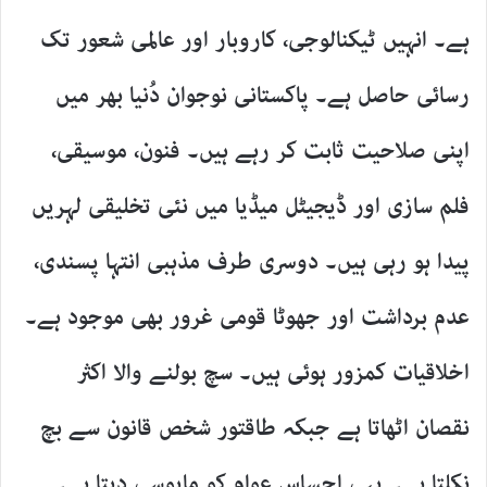
ہے۔ انہیں ٹیکنالوجی، کاروبار اور عالمی شعور تک
رسائی حاصل ہے۔ پاکستانی نوجوان دُنیا بھر میں
اپنی صلاحیت ثابت کر رہے ہیں۔ فنون، موسیقی،
فلم سازی اور ڈیجیٹل میڈیا میں نئی تخلیقی لہریں
پیدا ہو رہی ہیں۔ دوسری طرف مذہبی انتہا پسندی،
عدم برداشت اور جھوٹا قومی غرور بھی موجود ہے۔
اخلاقیات کمزور ہوئی ہیں۔ سچ بولنے والا اکثر
نقصان اٹھاتا ہے جبکہ طاقتور شخص قانون سے بچ
نکلتا ہے۔ یہی احساس عوام کو مایوسی دیتا ہے۔