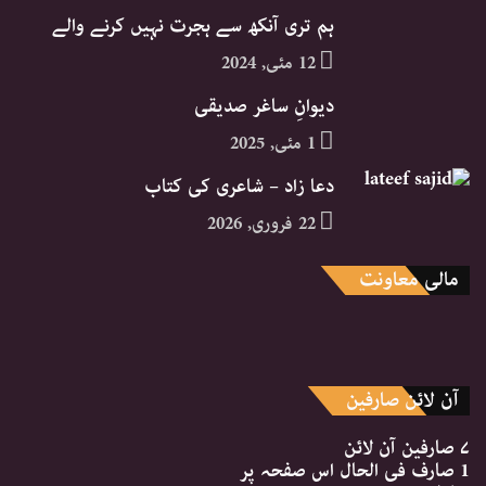
ہم تری آنکھ سے ہجرت نہیں کرنے والے
12 مئی, 2024
دیوانِ ساغر صدیقی
1 مئی, 2025
دعا زاد – شاعری کی کتاب
22 فروری, 2026
مالی معاونت
آن لائن صارفین
۷ صارفین
آن لائن
1 صارف
فی الحال اس صفحہ پر