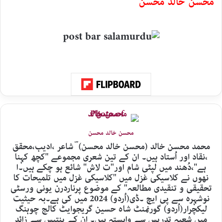
محسن خالد محسنؔ
محسن خالد محسن
محمد محسن خالد (محسن خالد محسن) ؔ شاعر ،ادیب،محقق
،نقاد اور اُستاد ہیں۔ ان کے تین شعری مجموعے "کچھ کہنا
ہے"،دُھند میں لپٹی شام اور"ت لاش" شائع ہو چکے ہیں۔ا
نھوں نے کلاسیکی غزل میں "کلاسیکی غزل میں تلمیحات کا
تحقیقی و تنقیدی مطالعہ" کے موضوع پرناردرن یونی ورسٹی
نوشہرہ سے پی ایچ ۔ڈی(اُردو) 2024 میں کی ہے۔بہ حیثیت
لیکچرار(اُردو) گورنمنٹ شاہ حسین گریجوایٹ کالج چوہنگ
میں شعبہ تدریس سے وابستہ ہیں۔ ان کے پنتیس سے زائد