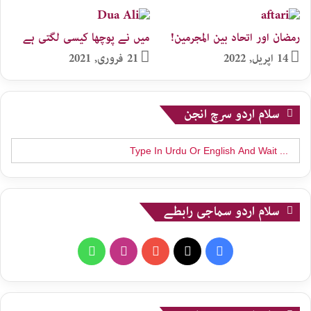
رمضان اور اتحاد بین المجرمین!
میں نے پوچھا کیسی لگتی ہے
14 اپریل, 2022
21 فروری, 2021
سلام اردو سرچ انجن
Search
for:
سلام اردو سماجی رابطے
WhatsApp
Instagram
YouTube
X
Facebook