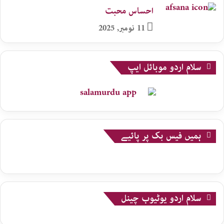
احساس محبت
11 نومبر, 2025
سلام اردو موبائل ایپ
ہمیں فیس بک پر پائیے
سلام اردو یوٹیوب چینل