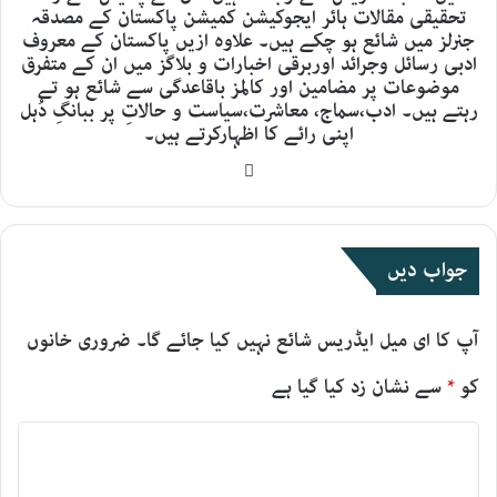
تحقیقی مقالات ہائر ایجوکیشن کمیشن پاکستان کے مصدقہ
جنرلز میں شائع ہو چکے ہیں۔ علاوہ ازیں پاکستان کے معروف
ادبی رسائل وجرائد اوربرقی اخبارات و بلاگز میں ان کے متفرق
موضوعات پر مضامین اور کالمز باقاعدگی سے شائع ہو تے
رہتے ہیں۔ ادب،سماج، معاشرت،سیاست و حالاتِ پر ببانگِ دُہل
اپنی رائے کا اظہارکرتے ہیں۔
Website
جواب دیں
آپ کا ای میل ایڈریس شائع نہیں کیا جائے گا۔
ضروری خانوں
کو
*
سے نشان زد کیا گیا ہے
ت
ب