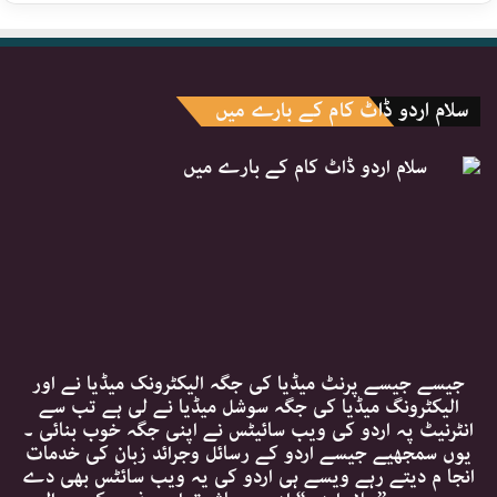
سلام اردو ڈاٹ کام کے بارے میں
جیسے جیسے پرنٹ میڈیا کی جگہ الیکٹرونک میڈیا نے اور
الیکٹرونگ میڈیا کی جگہ سوشل میڈیا نے لی ہے تب سے
انٹرنیٹ پہ اردو کی ویب سائیٹس نے اپنی جگہ خوب بنائی ۔
یوں سمجھیے جیسے اردو کے رسائل وجرائد زبان کی خدمات
انجا م دیتے رہے ویسے ہی اردو کی یہ ویب سائٹس بھی دے