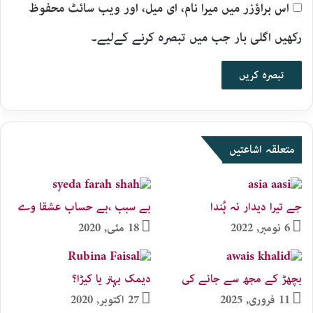
اس براؤزر میں میرا نام، ای میل، اور ویب سائٹ محفوظ
رکھیں اگلی بار جب میں تبصرہ کرنے کےلیے۔
متعلقہ اشاعتیں
جے تیرا دیدار نہ ہُندا
بے سبب ،بے حساب عشقا وے
6 نومبر, 2022
18 مئی, 2020
بچھڑ کے مجھ سے جانے کی
دیمک بہتر یا کیڑا؟
11 فروری, 2025
27 اکتوبر, 2020