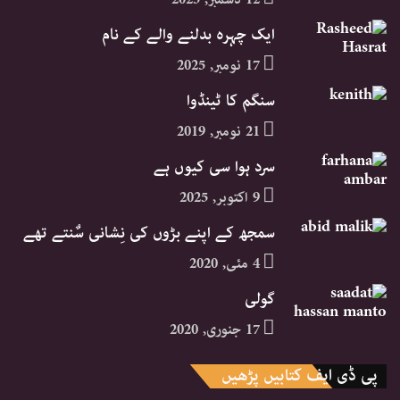
ایک چہرہ بدلنے والے کے نام
17 نومبر, 2025
سنگم کا ٹینڈوا
21 نومبر, 2019
سرد ہوا سی کیوں ہے
9 اکتوبر, 2025
سمجھ کے اپنے بڑوں کی نِشانی سٌنتے تھے
4 مئی, 2020
گولی
17 جنوری, 2020
پی ڈی ایف کتابیں پڑھیں