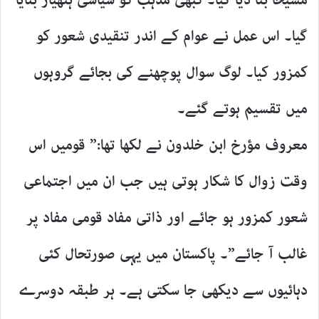
مسیحا بنا دیا گیا۔ کبھی مذہب کو سیاسی ہتھیار بنایا
گیا۔ اس عمل نے عوام کے اندر تنقیدی شعور کو
کمزور کیا۔ لوگ سوال پوچھنے کی بجائے گروہوں
میں تقسیم ہوتے گئے۔
معروف مؤرخ ابن خلدون نے لکھا تھا:” قومیں اس
وقت زوال کا شکار ہوتی ہیں جب ان میں اجتماعی
شعور کمزور ہو جائے اور ذاتی مفاد قومی مفاد پر
غالب آ جائے”۔ پاکستان میں یہی صورتحال کئی
دہائیوں سے دیکھی جا سکتی ہے۔ ہر طبقہ دوسرے