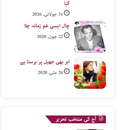
گیا
31 جولائی, 2026
چال ایسی غم زمانہ چلا
22 جون, 2020
ابر بھی جھیل پر برستا ہے
26 مئی, 2020
آج کی منتخب تحریر