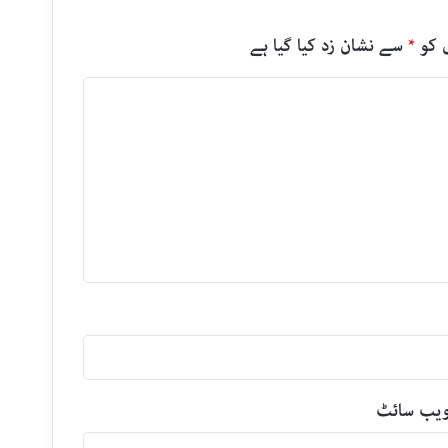
 کو
*
سے نشان زد کیا گیا ہے
یب‌ سائٹ