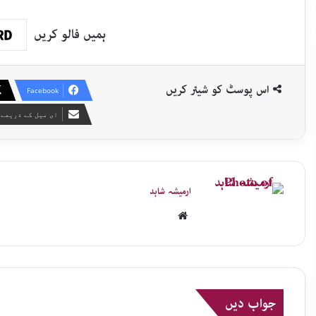
ہمیں فالو کریں
اس پوسٹ کو شیئر کریں
Facebook
ای میل کے ذریعے 
ارمیشہ شاہد
Website
جواب دیں