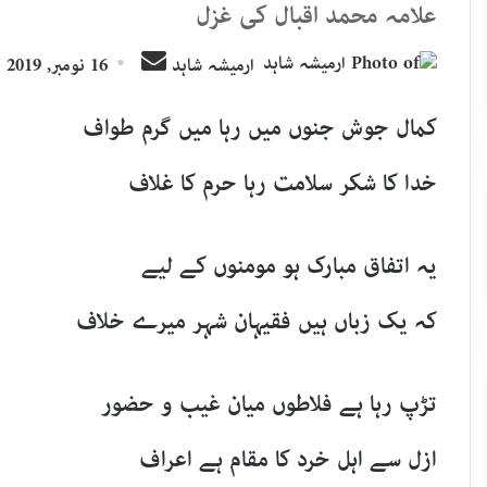
علامہ محمد اقبال کی غزل
Send
ارمیشہ شاہد
16 نومبر, 2019
an
email
کمال جوش جنوں میں رہا میں گرم طواف
خدا کا شکر سلامت رہا حرم کا غلاف
یہ اتفاق مبارک ہو مومنوں کے لیے
کہ یک زباں ہیں فقیہان شہر میرے خلاف
تڑپ رہا ہے فلاطوں میان غیب و حضور
ازل سے اہل خرد کا مقام ہے اعراف