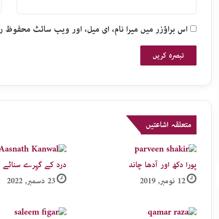
اس براؤزر میں میرا نام، ای میل، اور ویب سائٹ محفوظ 
متعلقہ اشاعتیں
پورا دکھ اور آدھا چاند
درد کے گہرے سناٹے 
12 نومبر, 2019
23 دسمبر, 2022