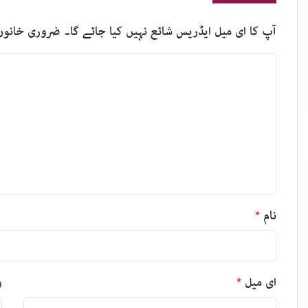
آپ کا ای میل ایڈریس شائع نہیں کیا جائے گا۔
ضروری خانوں
ت
ب
ص
ر
ہ
*
نام
*
ای میل
*
و