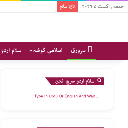
جمعہ, اگست ۷ ۲۰۲۶
تازہ سلام
سرورق
اسلامی گوشہ
سلام اردو
سلام اردو سرچ انجن
Search
for: