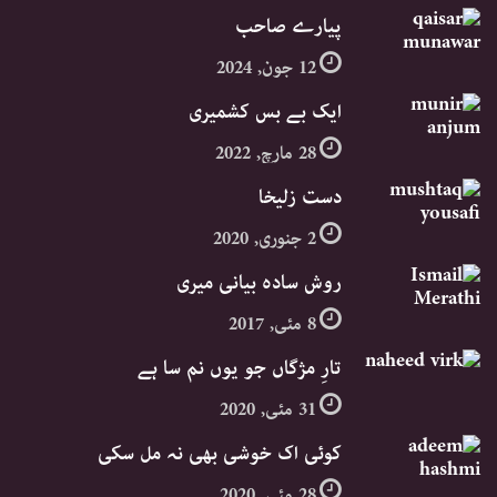
پیارے صاحب
12 جون, 2024
ایک بے بس کشمیری
28 مارچ, 2022
دست زلیخا
2 جنوری, 2020
روش سادہ بیانی میری
8 مئی, 2017
تارِ مژگاں جو یوں نم سا ہے
31 مئی, 2020
کوئی اک خوشی بھی نہ مل سکی
28 مئی, 2020