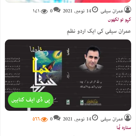
عمران سیفی
14 نومبر, 2021
0
۱۷۱
کہو تو لکھوں
عمران سیفی کی ایک اردو نظم
پی ڈی ایف کتابیں
عمران سیفی
14 نومبر, 2021
0
۵۶۶
ستارہ نُما