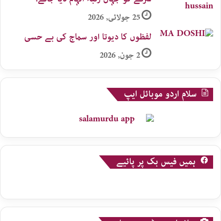
25 جولائی, 2026
لفظوں کا دیوتا اور سماج کی بے حسی
2 جون, 2026
سلام اردو موبائل ایپ
ہمیں فیس بک پر پائیے