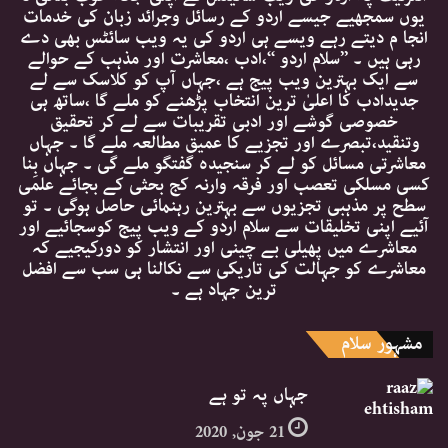
یوں سمجھیے جیسے اردو کے رسائل وجرائد زبان کی خدمات
انجا م دیتے رہے ویسے ہی اردو کی یہ ویب سائٹس بھی دے
رہی ہیں ۔ ’’سلام اردو ‘‘،ادب ،معاشرت اور مذہب کے حوالے
سے ایک بہترین ویب پیج ہے ،جہاں آپ کو کلاسک سے لے
جدیدادب کا اعلیٰ ترین انتخاب پڑھنے کو ملے گا ،ساتھ ہی
خصوصی گوشے اور ادبی تقریبات سے لے کر تحقیق
وتنقید،تبصرے اور تجزیے کا عمیق مطالعہ ملے گا ۔ جہاں
معاشرتی مسائل کو لے کر سنجیدہ گفتگو ملے گی ۔ جہاں بِنا
کسی مسلکی تعصب اور فرقہ وارنہ کج بحثی کے بجائے علمی
سطح پر مذہبی تجزیوں سے بہترین رہنمائی حاصل ہوگی ۔ تو
آئیے اپنی تخلیقات سے سلام اردو کے ویب پیج کوسجائیے اور
معاشرے میں پھیلی بے چینی اور انتشار کو دورکیجیے کہ
معاشرے کو جہالت کی تاریکی سے نکالنا ہی سب سے افضل
ترین جہاد ہے ۔
مشہور سلام
جہاں پہ تو ہے
21 جون, 2020