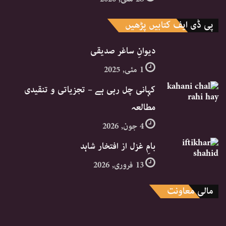
پی ڈی ایف کتابیں پڑھیں
دیوانِ ساغر صدیقی
1 مئی, 2025
کہانی چل رہی ہے – تجزیاتی و تنقیدی
مطالعہ
4 جون, 2026
بامِ غزل از افتخار شاہد
13 فروری, 2026
مالی معاونت