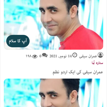
آپ کا سلام
عمران سیفی
14 نومبر, 2021
0
۱۹۸
ستارہ نُما
عمران سیفی کی ایک اردو نظم