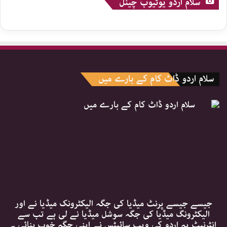
سلام اردو یوٹیوب چینل
سلام اردو ڈاٹ کام کے بارے میں
جیسے جیسے پرنٹ میڈیا کی جگہ الیکٹرونک میڈیا نے اور
الیکٹرونگ میڈیا کی جگہ سوشل میڈیا نے لی ہے تب سے
انٹرنیٹ پہ اردو کی ویب سائیٹس نے اپنی جگہ خوب بنائی ۔