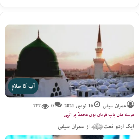
آپ کا سلام
عمران سیفی
16 نومبر, 2021
0
۲۴۲
مرے ماں باپ قرباں ہوں محمدؐ پر الٰہی
ایک اردو نعتﷺ از عمران سیفی