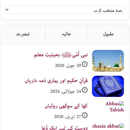
سلام
اردو
زمرہ
جات
مقبول
حالیہ
تبصرے
نبی اُمّیﷺ بحیثیت معلم
29 جون, 2020
قرآنِ حکیم اور ہماری ذمہ داریاں
24 جولائی, 2024
کھا کے سوکھی روٹیاں
27 اپریل, 2020
دوست کے لیے ایک دُعا