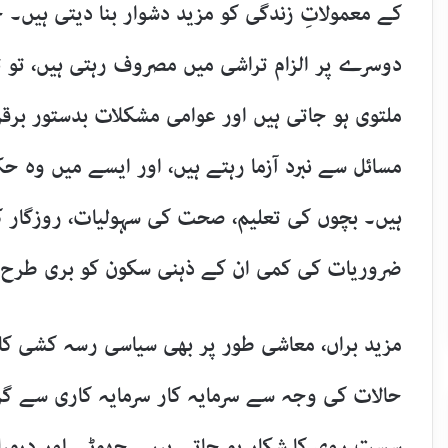
کے معمولاتِ زندگی کو مزید دشوار بنا دیتی ہیں
دوسرے پر الزام تراشی میں مصروف رہتی ہیں، تو ت
ملتوی ہو جاتی ہیں اور عوامی مشکلات بدستور برقر
مسائل سے نبرد آزما رہتے ہیں، اور ایسے میں وہ 
ہیں۔ بچوں کی تعلیم، صحت کی سہولیات، روزگار کے
ضروریات کی کمی ان کے ذہنی سکون کو بری طرح م
مزید براں، معاشی طور پر بھی سیاسی رسہ کشی کا 
حالات کی وجہ سے سرمایہ کار سرمایہ کاری سے گر
سست روی کا شکار ہو جاتے ہیں۔ چھوٹے اور درمیا