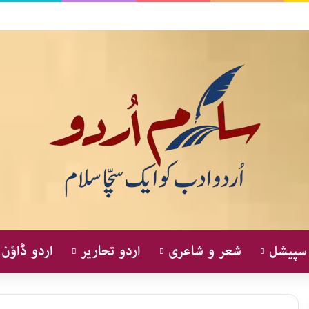
 سپیشل
شعر و شاعری
اردو تحاریر
اردو ڈاؤن 