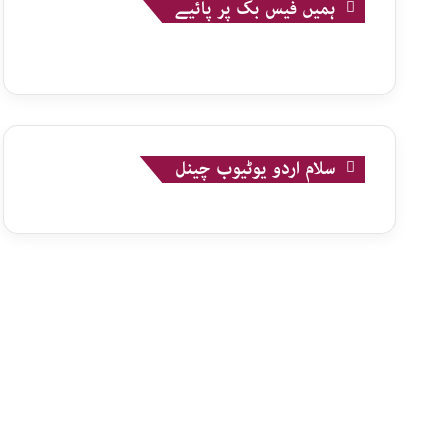
ہمیں فیس بک پر پائیے
سلام اردو یوٹیوب چینل