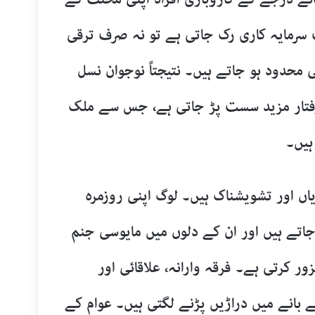
 سرمایہ کاری رک جاتی ہے تو نہ صرف ترقی
 محدود ہو جاتے ہیں۔ نتیجتاً نوجوان نسل
رفتار مزید سست پڑ جاتی ہے، جس سے ملک
ہیں۔
ں اور تشویشناک ہیں۔ لوگ اپنی روزمرہ
جاتے ہیں اور ان کے دلوں میں مایوسی جنم
ر کرتی ہے۔ فرقہ وارانہ، علاقائی اور
ے بانے میں دراڑیں پڑنے لگتی ہیں۔ عوام کے