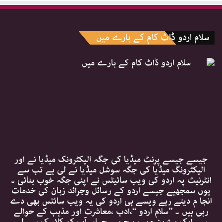
سلام اردو ڈاٹ کام کے بارے میں
جیسے جیسے پرنٹ میڈیا کی جگہ الیکٹرونک میڈیا نے اور
الیکٹرونگ میڈیا کی جگہ سوشل میڈیا نے لی ہے تب سے
انٹرنیٹ پہ اردو کی ویب سائیٹس نے اپنی جگہ خوب بنائی ۔
یوں سمجھیے جیسے اردو کے رسائل وجرائد زبان کی خدمات
انجا م دیتے رہے ویسے ہی اردو کی یہ ویب سائٹس بھی دے
رہی ہیں ۔ ’’سلام اردو ‘‘،ادب ،معاشرت اور مذہب کے حوالے
سے ایک بہترین ویب پیج ہے ،جہاں آپ کو کلاسک سے لے