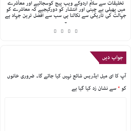
تخلیقات سے سلام اردوکے ویب پیج کوسجائیے اور معاشرے
میں پھیلی بے چینی اور انتشار کو دورکیجیے کہ معاشرے کو
جہالت کی تاریکی سے نکالنا ہی سب سے افضل ترین جہاد ہے
۔
YouTube
Facebook
X
Website
جواب دیں
آپ کا ای میل ایڈریس شائع نہیں کیا جائے گا۔
ضروری خانوں
کو
*
سے نشان زد کیا گیا ہے
ت
ب
ص
ر