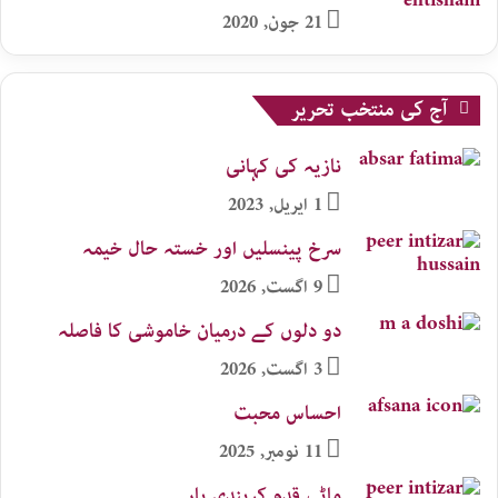
21 جون, 2020
آج کی منتخب تحریر
نازیہ کی کہانی
1 اپریل, 2023
سرخ پینسلیں اور خستہ حال خیمہ
9 اگست, 2026
دو دلوں کے درمیان خاموشی کا فاصلہ
3 اگست, 2026
احساس محبت
11 نومبر, 2025
ماٹی قدم کریندی یار