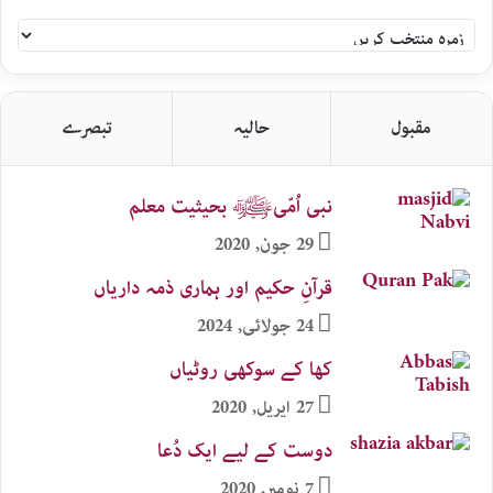
سلام
اردو
زمرہ
جات
مقبول
حالیہ
تبصرے
نبی اُمّیﷺ بحیثیت معلم
29 جون, 2020
قرآنِ حکیم اور ہماری ذمہ داریاں
24 جولائی, 2024
کھا کے سوکھی روٹیاں
27 اپریل, 2020
دوست کے لیے ایک دُعا
7 نومبر, 2020