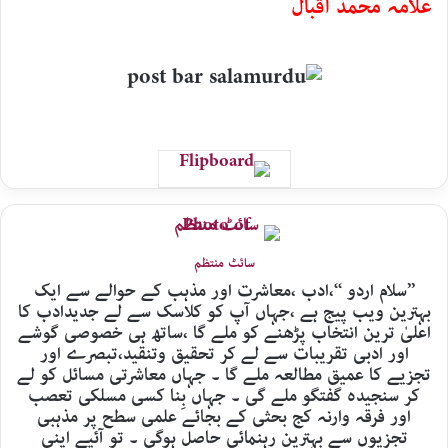
علامہ محمد اقبال
سائٹ منتظم
’’سلام اردو ‘‘،ادب ،معاشرت اور مذہب کے حوالے سے ایک
بہترین ویب پیج ہے ،جہاں آپ کو کلاسک سے لے جدیدادب کا
اعلیٰ ترین انتخاب پڑھنے کو ملے گا ،ساتھ ہی خصوصی گوشے
اور ادبی تقریبات سے لے کر تحقیق وتنقید،تبصرے اور
تجزیے کا عمیق مطالعہ ملے گا ۔ جہاں معاشرتی مسائل کو لے
کر سنجیدہ گفتگو ملے گی ۔ جہاں بِنا کسی مسلکی تعصب
اور فرقہ وارنہ کج بحثی کے بجائے علمی سطح پر مذہبی
تجزیوں سے بہترین رہنمائی حاصل ہوگی ۔ تو آئیے اپنی