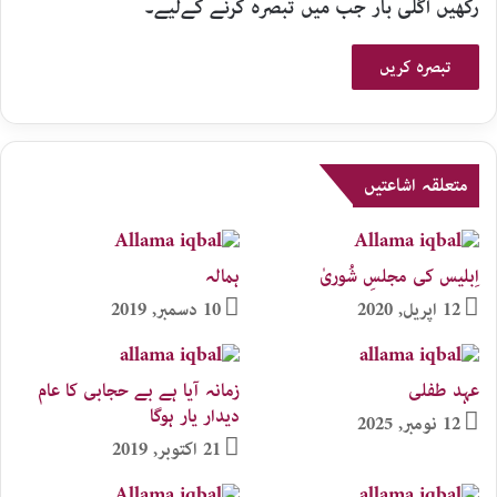
رکھیں اگلی بار جب میں تبصرہ کرنے کےلیے۔
متعلقہ اشاعتیں
اِبلیس کی مجلسِ شُوریٰ
ہمالہ
12 اپریل, 2020
10 دسمبر, 2019
عہد طفلی
زمانہ آیا ہے بے حجابی کا عام
دیدار یار ہوگا
12 نومبر, 2025
21 اکتوبر, 2019