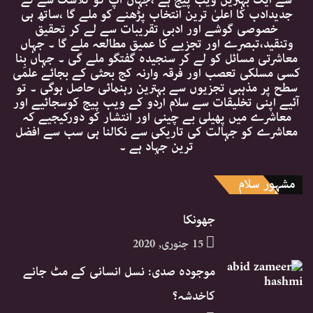
جدیدادب کا اعلیٰ ترین انتخاب پڑھنے کو ملے گا ،ساتھ ہی
خصوصی گوشے اور ادبی تقریبات سے لے کر تحقیق
وتنقید،تبصرے اور تجزیے کا عمیق مطالعہ ملے گا ۔ جہاں
معاشرتی مسائل کو لے کر سنجیدہ گفتگو ملے گی ۔ جہاں بِنا
کسی مسلکی تعصب اور فرقہ وارنہ کج بحثی کے بجائے علمی
سطح پر مذہبی تجزیوں سے بہترین رہنمائی حاصل ہوگی ۔ تو
آئیے اپنی تخلیقات سے سلام اردو کے ویب پیج کوسجائیے اور
معاشرے میں پھیلی بے چینی اور انتشار کو دورکیجیے کہ
معاشرے کو جہالت کی تاریکی سے نکالنا ہی سب سے افضل
ترین جہاد ہے ۔
مشہور سلام
جھونکا
15 جنوری, 2020
موجودہ صدی: نسل انسانی کے مٹ جانے
کاخدشہ؟