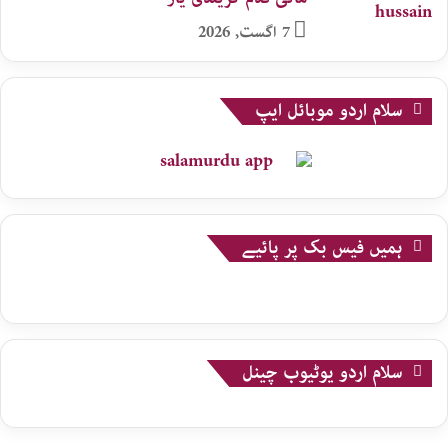
7 اگست, 2026
سلام اردو موبائل ایپ
ہمیں فیس بک پر پائیے
سلام اردو یوٹیوب چینل