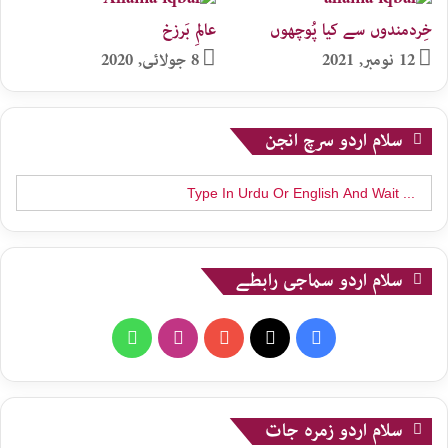
خِردمندوں سے کیا پُوچھوں
عالمِ بَرزخ
12 نومبر, 2021
8 جولائی, 2020
سلام اردو سرچ انجن
Search
for:
سلام اردو سماجی رابطے
WhatsApp
Instagram
YouTube
X
Facebook
سلام اردو زمرہ جات