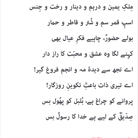
مِلکِ یمین و درہم و دینار و رخت و جِنس
اسپِ قمر سم و شُتر و قاطر و حمار
بولے حضورؐ، چاہیے فکرِ عیال بھی
کہنے لگا وہ عشق و محبّت کا راز دار
اے تجھ سے دیدۂ مہ و انجم فروغ گیر!
اے تیری ذات باعثِ تکوینِ روزگار!
پروانے کو چراغ ہے، بُلبل کو پھُول بس
صِدّیقؓ کے لیے ہے خدا کا رسولؐ بس