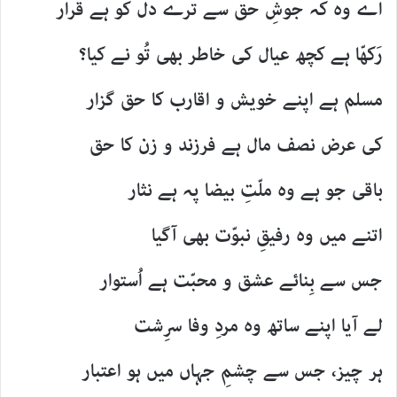
اے وہ کہ جوشِ حق سے ترے دل کو ہے قرار
رَکھّا ہے کچھ عیال کی خاطر بھی تُو نے کیا؟
مسلم ہے اپنے خویش و اقارب کا حق گزار
کی عرض نصف مال ہے فرزند و زن کا حق
باقی جو ہے وہ ملّتِ بیضا پہ ہے نثار
اتنے میں وہ رفیقِ نبوّت بھی آگیا
جس سے بِنائے عشق و محبّت ہے اُستوار
لے آیا اپنے ساتھ وہ مردِ وفا سرِشت
ہر چیز، جس سے چشمِ جہاں میں ہو اعتبار