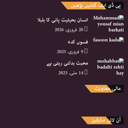
پی ڈی ایف کتابیں پڑھیں
انسان بحیثیت پانی کا بلبلا
20 فروری, 2026
فسوں کدہ
9 فروری, 2025
محبت بدلتی رہتی ہے
14 مئی, 2023
مالی معاونت
آن لائن صارفین