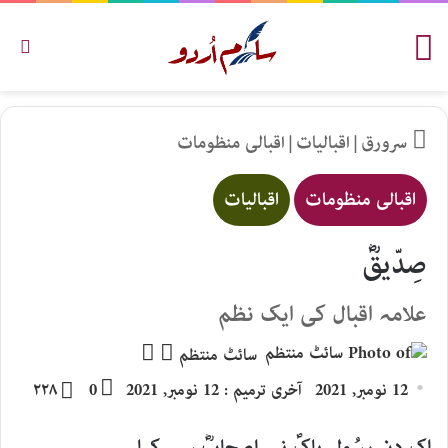
مینو
تلاش
سرورق
|
اقبالیات
|
اقبالی منظومات
اقبالی منظومات
اقبالیات
صِدّیقؓ
علامہ اقبال کی ایک نظم
Follow
Send
سائٹ منتظم
an
on
12 نومبر, 2021
آخری ترمیم : 12 نومبر, 2021
0
۲۲۸
email
X