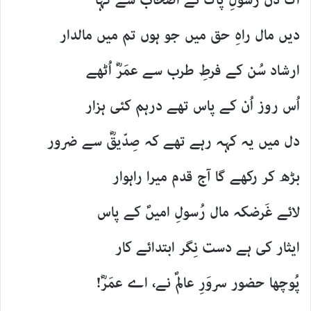
اک دن رسُولِ پاکؐ نے اصحابؓ سے کہا
دیں مال راہِ حق میں جو ہوں تم میں مالدار
ارشاد سُن کے فرطِ طرب سے عمَرؓ اُٹھے
اُس روز اُن کے پاس تھے درہم کئی ہزار
دل میں یہ کہہ رہے تھے کہ صِدّیقؓ سے ضرور
بڑھ کر رکھے گا آج قدم میرا راہوار
لائے غَرضکہ مال رُسولِ امیںؐ کے پاس
ایثار کی ہے دست نِگر ابتدائے کار
پُوچھا حضور سروَرِ عالمؐ نے، اے عمَرؓ!