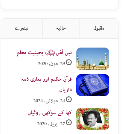
اردو
زمرہ
جات
مقبول
حالیہ
تبصرے
نبی اُمّیﷺ بحیثیت معلم
29 جون, 2020
قرآنِ حکیم اور ہماری ذمہ
داریاں
24 جولائی, 2024
کھا کے سوکھی روٹیاں
27 اپریل, 2020