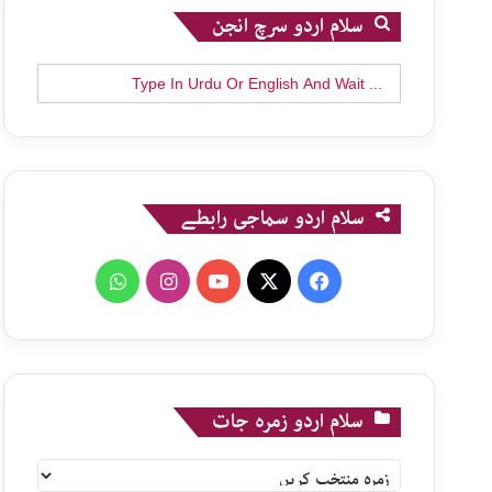
سلام اردو سرچ انجن
Search
for:
سلام اردو سماجی رابطے
WhatsApp
Instagram
YouTube
X
Facebook
سلام اردو زمرہ جات
سلام