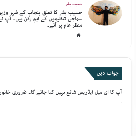
حسیب بشر
حسیب بشر کا تعلق پنجاب کے شہر وزیرآ
منظر عام پر آئے۔
Website
جواب دیں
آپ کا ای میل ایڈریس شائع نہیں کیا جائے گا۔
ضروری خانوں
ت
ب
ص
ر