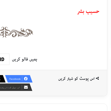
حسیب بشر
ہمیں فالو کریں
اس پوسٹ کو شیئر کریں
Facebook
ای میل کے ذریعے 