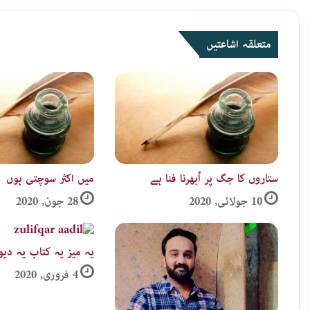
متعلقہ اشاعتیں
ستاروں کا جگ پر اُبھرنا فنا ہے
میں اکثر سوچتی ہوں
10 جولائی, 2020
28 جون, 2020
یہ میز یہ کتاب یہ دیو
4 فروری, 2020