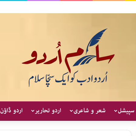
 سپیشل
شعر و شاعری
اردو تحاریر
اردو ڈاؤن 