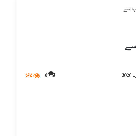
بب سے
سے
۵۴۵
0