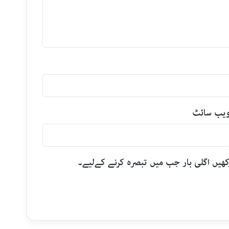
یب‌ سائٹ
رکھیں اگلی بار جب میں تبصرہ کرنے کےلیے۔