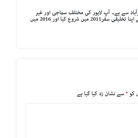
باد سے ہے۔ آپ لاہور کی مختلف سماجی اور غیر
سماجی تنظیموں کے اہم رکن ہیں۔ آپ نے اپنا تخلیقی سفر2011 میں شروع کیا اور 2016 میں
 کو
*
سے نشان زد کیا گیا ہے