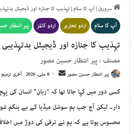
سرورق
|
آپ کا سلام
|
تہذیب کا جنازہ اور ڈیجیٹل بدتہذی
آپ کا سلام
اردو تحاریر
اردو کالمز
پیر انتظار حس
تہذیب کا جنازہ اور ڈیجیٹل بدتہذیبی
​مصنف : پیر انتظار حسین مصور
Send
پیر انتظار حسین مصور
8 مئی, 2026
آخری ترمیم : 8 مئی, 26
an
email
​کسی دور میں کہا جاتا تھا کہ "زبان” انسان کی پہچ
دار۔ لیکن آج جب ہم سوشل میڈیا کے بے ہنگم شو
محسوس ہوتا ہے کہ ہم نے ترقی کی دوڑ میں اخلاقیا