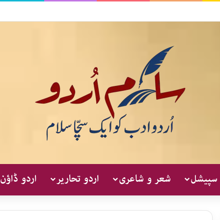
 سپیشل
شعر و شاعری
اردو تحاریر
اردو ڈاؤن 