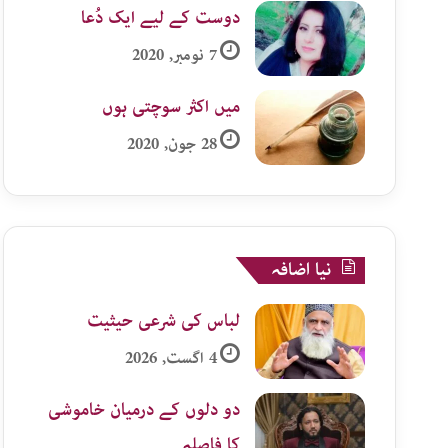
دوست کے لیے ایک دُعا
7 نومبر, 2020
میں اکثر سوچتی ہوں
28 جون, 2020
نیا اضافہ
لباس کی شرعی حیثیت
4 اگست, 2026
دو دلوں کے درمیان خاموشی
کا فاصلہ