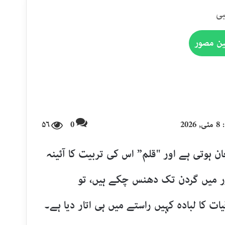
بی
ین مصور
20
0
۵۶
ان ہوتی ہے اور "قلم” اس کی تربیت کا آئینہ
ر میں گردن تک دھنس چکے ہیں، تو
ت کا لبادہ کہیں راستے میں ہی اتار دیا ہے۔