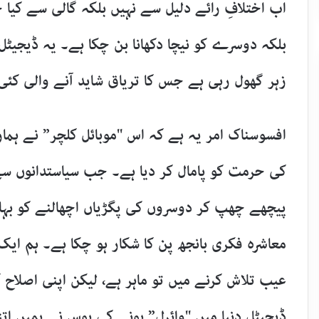
اب اختلافِ رائے دلیل سے نہیں بلکہ گالی سے کیا 
بلکہ دوسرے کو نیچا دکھانا بن چکا ہے۔ یہ ڈیجیٹل
زہر گھول رہی ہے جس کا تریاق شاید آنے والی کئی
​افسوسناک امر یہ ہے کہ اس "موبائل کلچر” نے ہما
کی حرمت کو پامال کر دیا ہے۔ جب سیاستدانوں س
پیچھے چھپ کر دوسروں کی پگڑیاں اچھالنے کو بہا
معاشرہ فکری بانجھ پن کا شکار ہو چکا ہے۔ ہم ای
عیب تلاش کرنے میں تو ماہر ہے، لیکن اپنی اصلاح 
ڈیجیٹل دنیا میں "وائرل” ہونے کی ہوس نے ہمیں اتنا