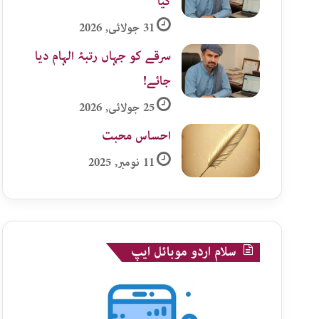
گیا
31 جولائی, 2026
سرقے کو جہاں رتبۂ الہام دیا
جائے!
25 جولائی, 2026
احساس محبت
11 نومبر, 2025
سلام اردو موبائل ایپ