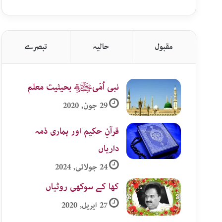
اردو
زمرہ
جات
مقبول
حالیہ
تبصرے
نبی اُمّیﷺ بحیثیت معلم
29 جون, 2020
قرآنِ حکیم اور ہماری ذمہ
داریاں
24 جولائی, 2024
کھا کے سوکھی روٹیاں
27 اپریل, 2020