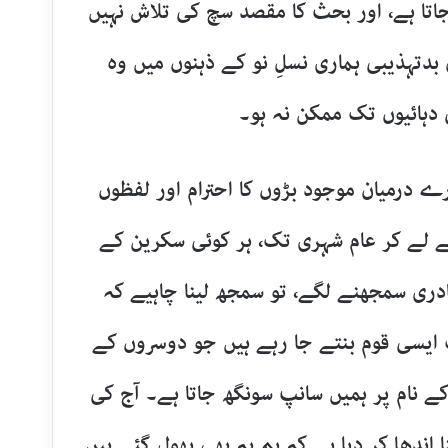
جاتا ہے، اور بحث کا مقصد سچ کی تلاش نہیں
 بدتہذیبی ہماری نسلِ نو کے ذہنوں میں وہ
 دہائیوں تک ممکن نہ ہو۔
رے درمیان موجود بڑوں کا احترام اور لفظوں
ے لے کر عام شہری تک، ہر کوئی سکرین کے
دری سمجھنے لگے، تو سمجھ لینا چاہیے کہ
ک ایسی قوم بنتے جا رہے ہیں جو دوسروں کے
کے نام پر ہمیں سانپ سونگھ جاتا ہے۔ آج کی
 اندھا کر دیا ہے کہ ہم یہ بھی بھول گئے ہیں