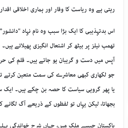
رہتی ہے وہ ریاست کا وقار اور ہماری اخلاقی اقدار
​اس بدتہذیبی کا ایک بڑا سبب وہ نام نہاد "دانشور
تھمب نیلز پر بیٹھ کر اشتعال انگیزی پھیلاتے ہیں۔
آپس میں دست و گریبان ہو جاتے ہیں۔ قلم کی حر
جو لکھاری کبھی معاشرے کی سمت متعین کرتے تھے،
یا پھر گروہی سیاست کا حصہ بن چکے ہیں۔ ایک س
بجھاتا، لیکن یہاں تو لفظوں کے ذریعے آگ لگانے کا
​پاکستان جیسے ملک میں، جہاں شرحِ خواندگی پہلے 