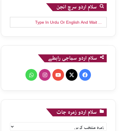
سلام اردو سرچ انجن
Search
for:
سلام اردو سماجی رابطے
WhatsApp
Instagram
YouTube
X
Facebook
سلام اردو زمرہ جات
سلام