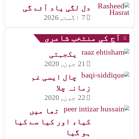
دل لگی یاد آئے گی
7 اگست, 2026
آج کی منتخب شاعری
یکجہتی
21 جون, 2020
چال ایسی غم
زمانہ چلا
22 جون, 2020
تھا میں
کیا، اور کیا سے کیا
ہو گیا