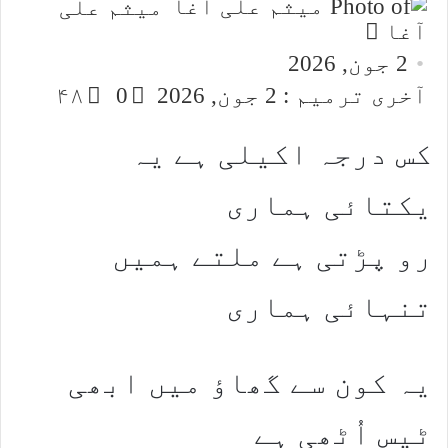
میثم علی
Send
آغا
an
2 جون, 2026
email
آخری ترمیم : 2 جون, 2026
0
۴۸
کس درجہ اکیلی ہے یہ
یکتائی ہماری
رو پڑتی ہے ملتے ہمیں
تنہائی ہماری
یہ کون سے گھاؤ میں ابھی
ٹیس اُٹھی ہے