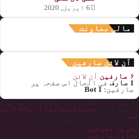
6 اپریل, 2020
مالی معاونت
آن لائن صارفین
۶ صارفین
آن لائن
1 صارف
فی الحال اس صفحہ پر
صارفین:
1 Bot
کاپی رائٹ سلام اردو ڈاٹ کام کے حق میں
محفوظ ہے |
محبت کے ساتھ : از سلام اردو
ٹیم
سلام اردو ڈاٹ کام © ۲۰۲۶-۲۰۱۲
تحریر بھیجیں
معاون صارفین