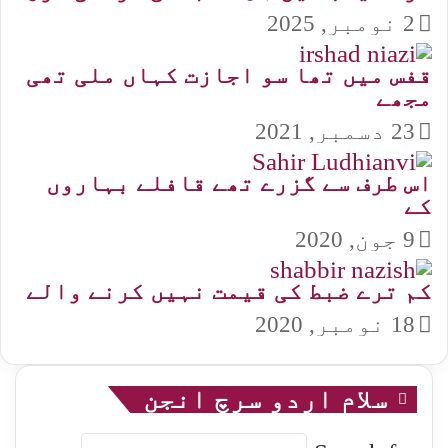
2 نومبر, 2025
قفس میں تھا سو اجازت کہاں ملی تھی
مجھے
23 دسمبر, 2021
اس طرف سے گزرے تھے قافلے بہاروں
کے
9 جون, 2020
کم ترے ضبط کی قیمت نہیں کرنے والے
18 نومبر, 2020
سلام اردو سرچ انجن