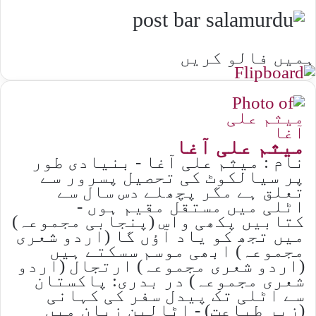
ہمیں فالو کریں
میثم علی آغا
نام : میثم علی آغا - بنیادی طور
پر سیالکوٹ کی تحصیل پسرور سے
تعلق ہے مگر پچھلے دس سال سے
اٹلی میں مستقل مقیم ہوں -
کتابیں پکھی واس (پنجابی مجموعہ)
میں تجھ کو یاد آؤں گا (اردو شعری
مجموعہ) ابھی موسم سسکتے ہیں
(اردو شعری مجموعہ) ارتجال (اردو
شعری مجموعہ) در بدری: پاکستان
سے اٹلی تک پیدل سفر کی کہانی
(زیرِ طباعت) - اٹالین زبان میں