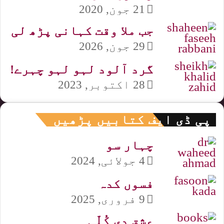
21 جون, 2020
جب ملا وقت کہانی پڑھ لی
29 جون, 2026
گرد آلود لہو لہو چہرے!
28 اکتوبر, 2023
پی ڈی ایف کتابیں پڑھیں
چہار سو
4 جولائی, 2024
فسوں کدہ
9 فروری, 2025
عشق دی کُلّی