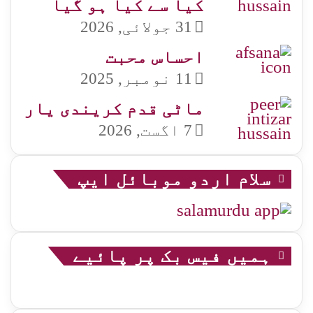
کیا سے کیا ہو گیا
31 جولائی, 2026
احساس محبت
11 نومبر, 2025
ماٹی قدم کریندی یار
7 اگست, 2026
سلام اردو موبائل ایپ
ہمیں فیس بک پر پائیے