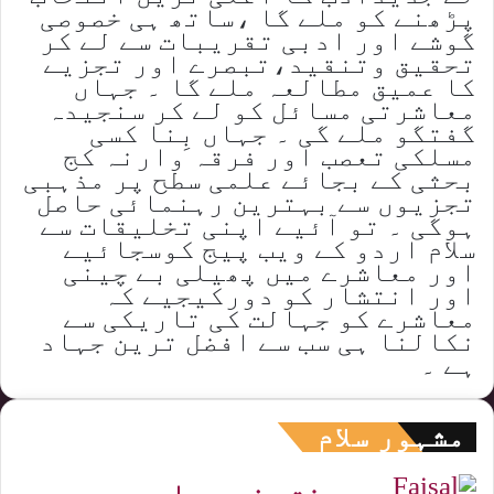
پڑھنے کو ملے گا ،ساتھ ہی خصوصی
گوشے اور ادبی تقریبات سے لے کر
تحقیق وتنقید،تبصرے اور تجزیے
کا عمیق مطالعہ ملے گا ۔ جہاں
معاشرتی مسائل کو لے کر سنجیدہ
گفتگو ملے گی ۔ جہاں بِنا کسی
مسلکی تعصب اور فرقہ وارنہ کج
بحثی کے بجائے علمی سطح پر مذہبی
تجزیوں سے بہترین رہنمائی حاصل
ہوگی ۔ تو آئیے اپنی تخلیقات سے
سلام اردو کے ویب پیج کوسجائیے
اور معاشرے میں پھیلی بے چینی
اور انتشار کو دورکیجیے کہ
معاشرے کو جہالت کی تاریکی سے
نکالنا ہی سب سے افضل ترین جہاد
ہے ۔
مشہور سلام
رختِ سفر ہے اِس میں