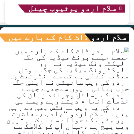
سلام اردو یوٹیوب چینل
سلام اردو ڈاٹ کام کے بارے میں
جیسے جیسے پرنٹ میڈیا کی جگہ
الیکٹرونک میڈیا نے اور
الیکٹرونگ میڈیا کی جگہ سوشل
میڈیا نے لی ہے تب سے انٹرنیٹ پہ
اردو کی ویب سائیٹس نے اپنی جگہ
خوب بنائی ۔ یوں سمجھیے جیسے
اردو کے رسائل وجرائد زبان کی
خدمات انجا م دیتے رہے ویسے ہی
اردو کی یہ ویب سائٹس بھی دے رہی
ہیں ۔ ’’سلام اردو ‘‘،ادب ،معاشرت
اور مذہب کے حوالے سے ایک بہترین
ویب پیج ہے ،جہاں آپ کو کلاسک سے
لے جدیدادب کا اعلیٰ ترین انتخاب