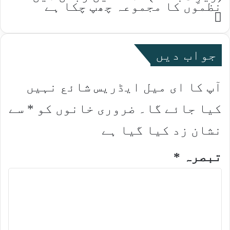
نظموں کا مجموعہ چھپ چکا ہے
Website
جواب دیں
آپ کا ای میل ایڈریس شائع نہیں
کیا جائے گا۔
ضروری خانوں کو
*
سے
نشان زد کیا گیا ہے
تبصرہ
*