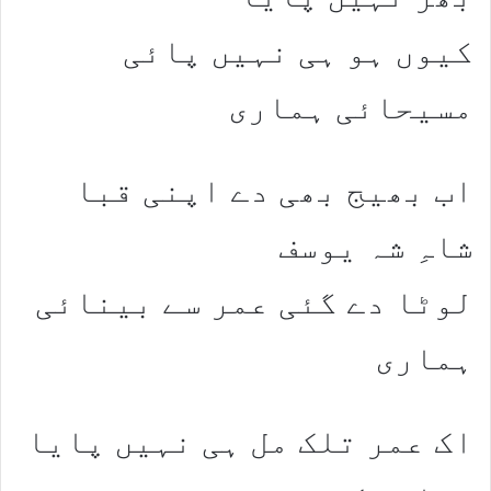
کیوں ہو ہی نہیں پائی
مسیحائی ہماری
اب بھیج بھی دے اپنی قبا
شاہِ شہ یوسف
لوٹا دے گئی عمر سے بینائی
ہماری
اک عمر تلک مل ہی نہیں پایا