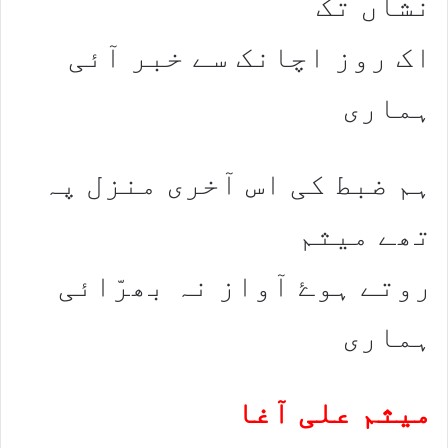
نشاں تک
اک روز اچانک سے خبر آئی
ہماری
ہم ضبط کی اس آخری منزل پہ
تھے میثم
روتے ہوۓ آواز نہ بھرّائی
ہماری
میثم علی آغا