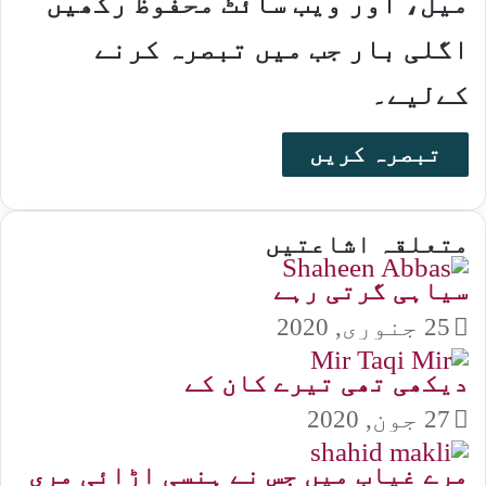
میل، اور ویب سائٹ محفوظ رکھیں
اگلی بار جب میں تبصرہ کرنے
کےلیے۔
متعلقہ اشاعتیں
سیاہی گرتی رہے
25 جنوری, 2020
دیکھی تھی تیرے کان کے
27 جون, 2020
مرے غیاب میں جس نے ہنسی اڑائی مری