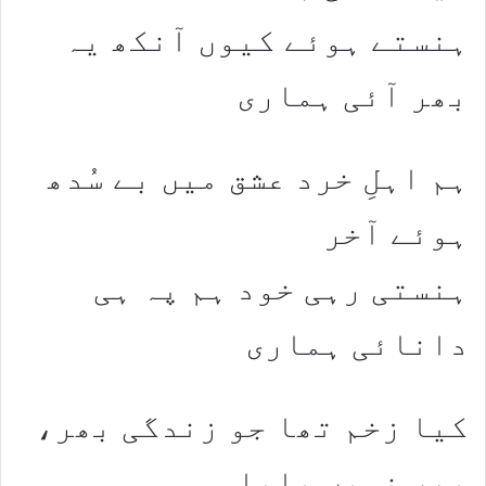
ہنستے ہوئے کیوں آنکھ یہ
بھر آئی ہماری
ہم اہلِ خرد عشق میں بے سُدھ
ہوئے آخر
ہنستی رہی خود ہم پہ ہی
دانائی ہماری
کیا زخم تھا جو زندگی بھر،
بھر نہیں پایا