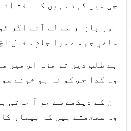
جی میں کہتے ہیں کہ مفت آئے ت
اور بازار سے لے آئے اگر ٹو
ساغرِ جم سے مرا جامِ سفال اچّ
بے طلب دیں تو مزہ اس میں س
وہ گدا جس کو نہ ہو خوئے سوال
ان کے دیکھے سے جو آ جاتی ہے
وہ سمجھتے ہیں کہ بیمار کا ح