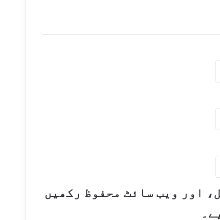
ل، اور ویب سائٹ محفوظ رکھیں
ے۔