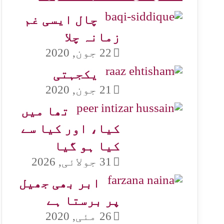
چال ایسی غم
زمانہ چلا
22 جون, 2020
یکجہتی
21 جون, 2020
تھا میں
کیا، اور کیا سے
کیا ہو گیا
31 جولائی, 2026
ابر بھی جھیل
پر برستا ہے
26 مئی, 2020