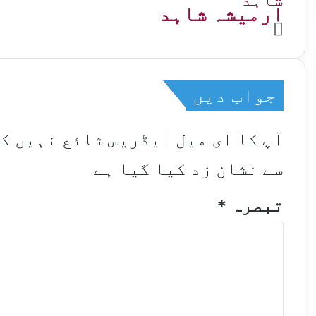
ارمیشہ شاہد
Website
جواب دیں
آپ کا ای میل ایڈریس شائع نہیں ک
سے نشان زد کیا گیا ہے
تبصرہ
*