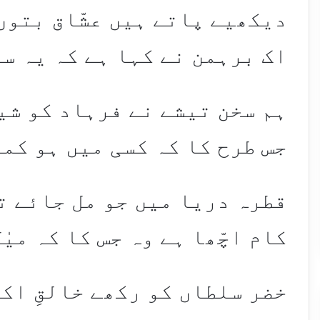
دیکھیے پاتے ہیں عشّاق بتوں
اک برہمن نے کہا ہے کہ یہ سال
ہم سخن تیشے نے فرہاد کو شی
جس طرح کا کہ کسی میں ہو کمال
قطرہ دریا میں جو مل جائے ت
کام اچّھا ہے وہ جس کا کہ میٰل 
خضر سلطاں کو رکھے خالقِ اک