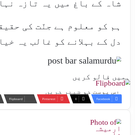
شاہ کے باغ میں یہ تازہ نہال 
ہم کو معلوم ہے جنّت کی حقیق
دل کے بہلانے کو غالب یہ خیال
ہمیں فالو کریں
اس پوسٹ کو شیئر کریں
Flipboard
Pinterest
X
Facebook