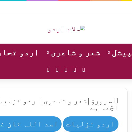
پیشل
شعر و شاعری
اردو تحار
WhatsApp
Instagram
YouTube
Facebook
X
سرورق
|
شعر و شاعری
|
اردو غزلیا
اچّھا ہے
اردو غزلیات
اسد اللہ خان غ