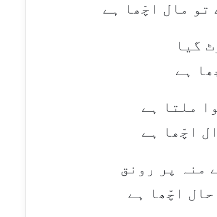
و مال اچّھا ہے​
ٹ گیا
ھا ہے​
وا ملتا ہے
 اچّھا ہے​
 منہ پر رونق
ال اچّھا ہے​