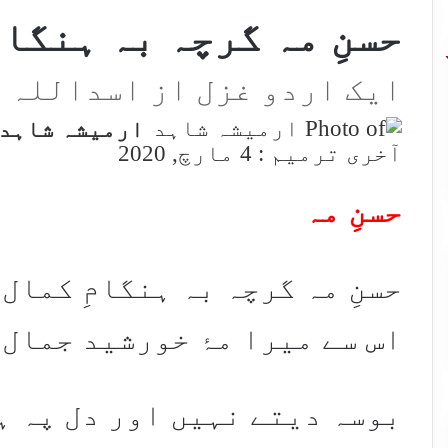
حسنِ مہ گرچہ بہ ہنگام
ایک اردو غزل از اسداللہ 
ارمیشہ شاہد
آخری ترمیم : 4 مارچ, 2020
حسنِ مہ​
حسنِ مہ گرچہ بہ ہنگامِ کمال 
اس سے میرا مۂ خورشید جمال ا
بوسہ دیتے نہیں اور دل پہ ہ