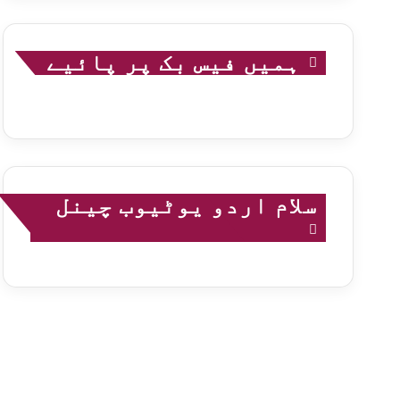
ہمیں فیس بک پر پائیے
سلام اردو یوٹیوب چینل