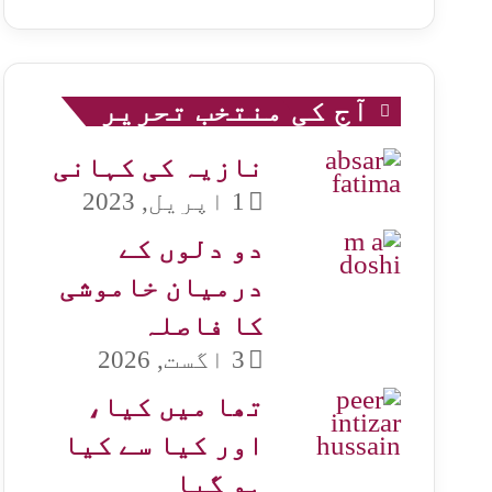
آج کی منتخب تحریر
نازیہ کی کہانی
1 اپریل, 2023
دو دلوں کے
درمیان خاموشی
کا فاصلہ
3 اگست, 2026
تھا میں کیا،
اور کیا سے کیا
ہو گیا