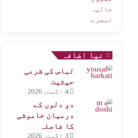
حالیہ
تبصرے
نیا اضافہ
لباس کی شرعی
حیثیت
4 اگست, 2026
دو دلوں کے
درمیان خاموشی
کا فاصلہ
3 اگست, 2026