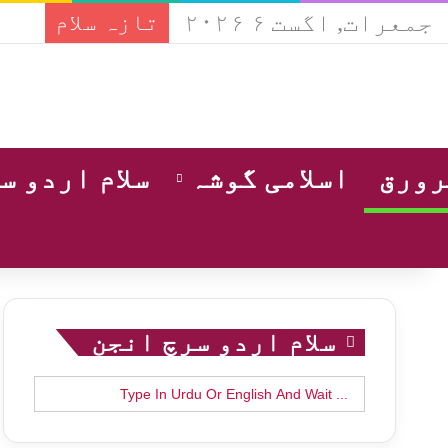
جمعرات, اگست ۶ ۲۰۲۶
تازہ سلام
ورق
اسلامی گوشہ
سلام اردو س
سلام اردو سرچ انجن
Search
for: