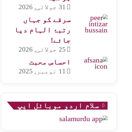
31 جولائی, 2026
سرقے کو جہاں
رتبۂ الہام دیا
جائے!
25 جولائی, 2026
احساس محبت
11 نومبر, 2025
سلام اردو موبائل ایپ