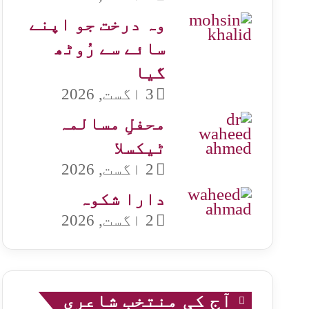
وہ درخت جو اپنے
سائے سے رُوٹھ
گیا
3 اگست, 2026
محفلِ مسالمہ
ٹیکسلا
2 اگست, 2026
دارا شکوہ
2 اگست, 2026
آج کی منتخب شاعری