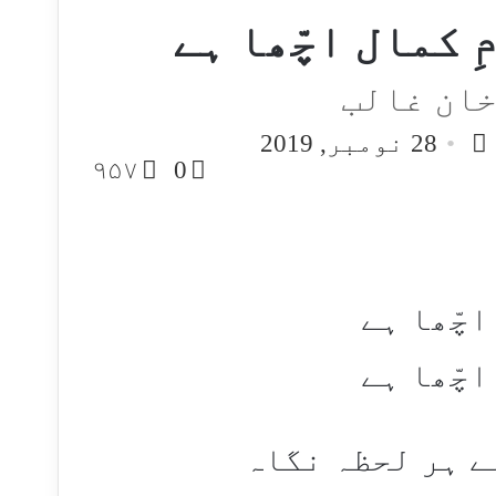
ِ کمال اچّھا ہے
خان غالب
Send
28 نومبر, 2019
an
۹۵۷
0
email
اچّھا ہے
چّھا ہے​
ے ہر لحظہ نگاہ