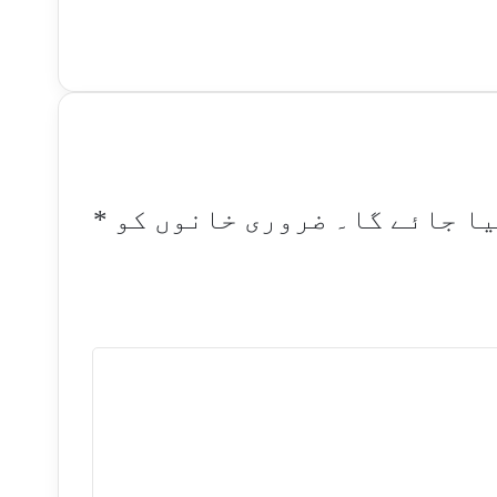
یا جائے گا۔
ضروری خانوں کو
*