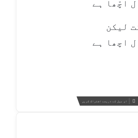
اچّھا ہے​
ت لیکن
 اچھا ہے​
ای میل کے ذریعے اشتراک کریں