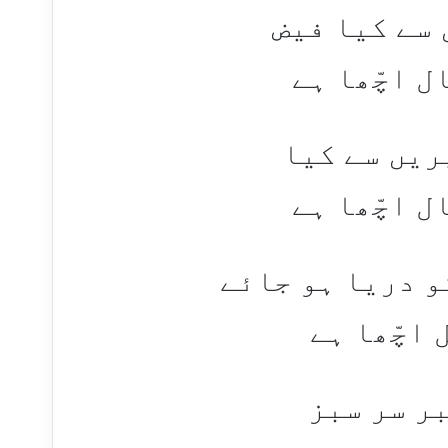
 سے کیا فیض
 اچّھا ہے​
ریں سے کیا
 اچّھا ہے​
و دریا ہو جائے
اچّھا ہے​
بر سر سبز