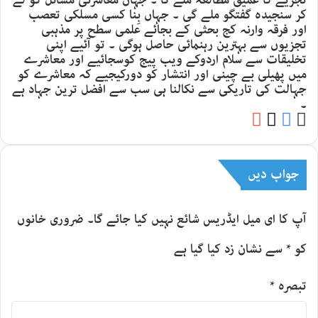
تجزیے کا عمیق مطالعہ ملے گا ۔ جہاں معاشرتی مسائل کو لے
کر سنجیدہ گفتگو ملے گی ۔ جہاں بِنا کسی مسلکی تعصب
اور فرقہ وارنہ کج بحثی کے بجائے علمی سطح پر مذہبی
تجزیوں سے بہترین رہنمائی حاصل ہوگی ۔ تو آئیے اپنی
تخلیقات سے سلام اردوکے ویب پیج کوسجائیے اور معاشرے
میں پھیلی بے چینی اور انتشار کو دورکیجیے کہ معاشرے کو
جہالت کی تاریکی سے نکالنا ہی سب سے افضل ترین جہاد ہے
۔
YouTube
Facebook
Website
X
جواب دیں
آپ کا ای میل ایڈریس شائع نہیں کیا جائے گا۔
ضروری خانوں
کو
*
سے نشان زد کیا گیا ہے
تبصرہ
*