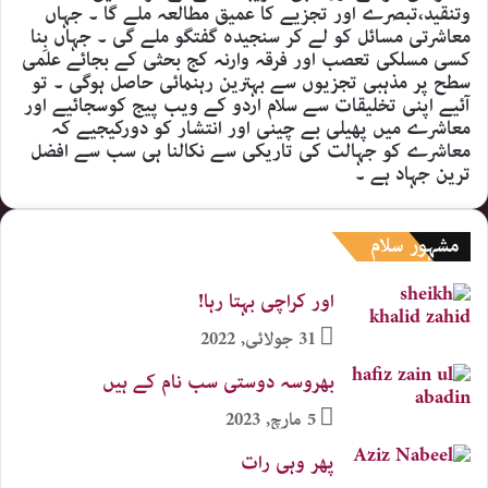
وتنقید،تبصرے اور تجزیے کا عمیق مطالعہ ملے گا ۔ جہاں
معاشرتی مسائل کو لے کر سنجیدہ گفتگو ملے گی ۔ جہاں بِنا
کسی مسلکی تعصب اور فرقہ وارنہ کج بحثی کے بجائے علمی
سطح پر مذہبی تجزیوں سے بہترین رہنمائی حاصل ہوگی ۔ تو
آئیے اپنی تخلیقات سے سلام اردو کے ویب پیج کوسجائیے اور
معاشرے میں پھیلی بے چینی اور انتشار کو دورکیجیے کہ
معاشرے کو جہالت کی تاریکی سے نکالنا ہی سب سے افضل
ترین جہاد ہے ۔
مشہور سلام
اور کراچی بہتا رہا!
31 جولائی, 2022
بھروسہ دوستی سب نام کے ہیں
5 مارچ, 2023
پھر وہی رات