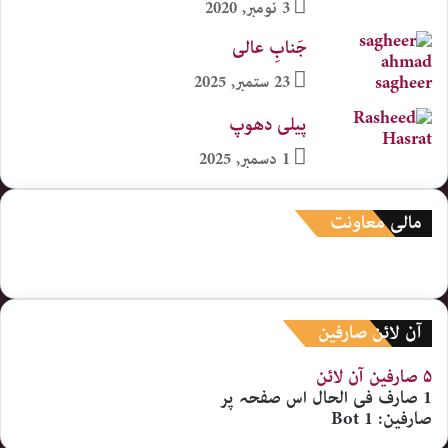
3 نومبر, 2020
جَنابِ عالی
23 ستمبر, 2025
پیلی دھوپ
1 دسمبر, 2025
مالی معاونت
آن لائن صارفین
۵ صارفین
آن لائن
1 صارف
فی الحال اس صفحہ پر
صارفین:
1 Bot