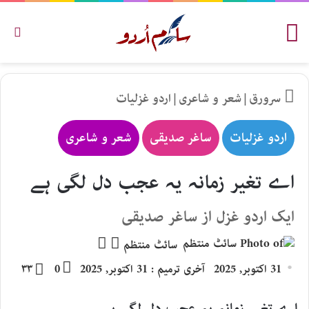
مینو
تلاش
سرورق
|
شعر و شاعری
|
اردو غزلیات
اردو غزلیات
ساغر صدیقی
شعر و شاعری
اے تغیر زمانہ یہ عجب دل لگی ہے
ایک اردو غزل از ساغر صدیقی
Follow
Send
سائٹ منتظم
an
on
31 اکتوبر, 2025
آخری ترمیم : 31 اکتوبر, 2025
0
۳۳
email
X