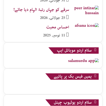
31 جولائی, 2026
سرقے کو جہاں رتبۂ الہام دیا جائے!
25 جولائی, 2026
احساس محبت
11 نومبر, 2025
سلام اردو موبائل ایپ
ہمیں فیس بک پر پائیے
سلام اردو یوٹیوب چینل