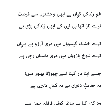
غمِ زندگی کہاں ہے ابھی وحشتوں سے فرصت
ترے ناز اٹھا ہی لیں گے ابھی زندگی پڑی ہے
ترے خشک گیسوؤں میں مری آرزو ہے پنہاں
ترے شوخ بازوؤں میں مری داستاں رچی ہے
جسے اپنا یار کہنا اسے چھوڑنا بھنور میں!
یہ حدیثِ دلبراں ہے یہ کمالِ دلبری ہے
وہ گزر گیا ہے ساغر کوئی قافلہ چمن سے