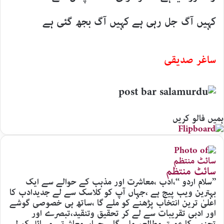
کہیں آگ جل رہی ہے کہیں آگ بجھ گئی ہے
ساغر صدیقی
ہمیں فالو کریں
سائٹ منتظم
’’سلام اردو ‘‘،ادب ،معاشرت اور مذہب کے حوالے سے ایک
بہترین ویب پیج ہے ،جہاں آپ کو کلاسک سے لے جدیدادب کا
اعلیٰ ترین انتخاب پڑھنے کو ملے گا ،ساتھ ہی خصوصی گوشے
اور ادبی تقریبات سے لے کر تحقیق وتنقید،تبصرے اور