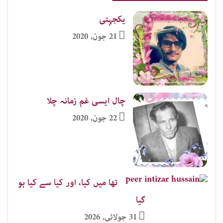
یکجہتی
21 جون, 2020
چال ایسی غم زمانہ چلا
22 جون, 2020
تھا میں کیا، اور کیا سے کیا ہو
گیا
31 جولائی, 2026