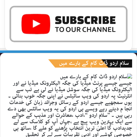
سلام اردو ڈاٹ کام کے بارے میں
جیسے جیسے پرنٹ میڈیا کی جگہ الیکٹرونک میڈیا نے اور
الیکٹرونگ میڈیا کی جگہ سوشل میڈیا نے لی ہے تب سے
انٹرنیٹ پہ اردو کی ویب سائیٹس نے اپنی جگہ خوب بنائی ۔
یوں سمجھیے جیسے اردو کے رسائل وجرائد زبان کی خدمات
انجا م دیتے رہے ویسے ہی اردو کی یہ ویب سائٹس بھی دے
رہی ہیں ۔ ’’سلام اردو ‘‘،ادب ،معاشرت اور مذہب کے حوالے
سے ایک بہترین ویب پیج ہے ،جہاں آپ کو کلاسک سے لے
جدیدادب کا اعلیٰ ترین انتخاب پڑھنے کو ملے گا ،ساتھ ہی
خصوصی گوشے اور ادبی تقریبات سے لے کر تحقیق