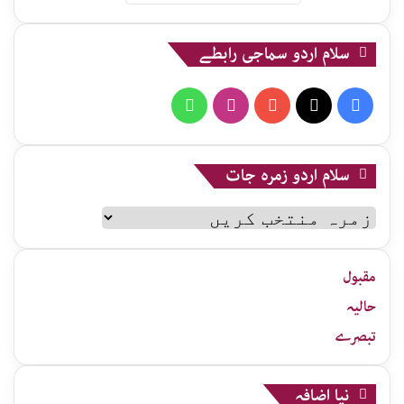
سلام اردو سماجی رابطے
WhatsApp
Instagram
YouTube
X
Facebook
سلام اردو زمرہ جات
سلام
اردو
زمرہ
جات
مقبول
حالیہ
تبصرے
نیا اضافہ