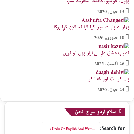
پھول، خوشبو، دھنک ،ستارے سب
13 جون, 2020
ہمارے بارے میں کیا کیا نہ کچھ کہا ہوگا
10 جنوری, 2026
نصیب عشق دلِ بےقرار بھی تو نہیں
26 اگست, 2025
بت کو بت اور خدا کو
24 جون, 2020
سلام اردو سرچ انجن
Search for: