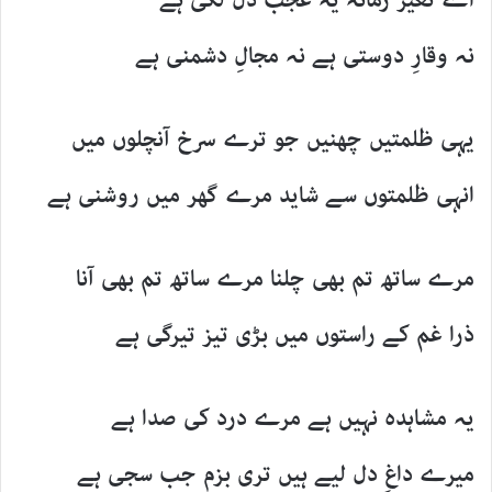
اے تغیر زمانہ یہ عجب دل لگی ہے
نہ وقارِ دوستی ہے نہ مجالِ دشمنی ہے
یہی ظلمتیں چھنیں جو ترے سرخ آنچلوں میں
انہی ظلمتوں سے شاید مرے گھر میں روشنی ہے
مرے ساتھ تم بھی چلنا مرے ساتھ تم بھی آنا
ذرا غم کے راستوں میں بڑی تیز تیرگی ہے
یہ مشاہدہ نہیں ہے مرے درد کی صدا ہے
میرے داغِ دل لیے ہیں تری بزم جب سجی ہے