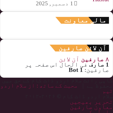
1 دسمبر, 2025
مالی معاونت
آن لائن صارفین
۸ صارفین
آن لائن
1 صارف
فی الحال اس صفحہ پر
صارفین:
1 Bot
کاپی رائٹ سلام اردو ڈاٹ کام کے حق میں
محفوظ ہے |
محبت کے ساتھ : از سلام اردو
ٹیم
سلام اردو ڈاٹ کام © ۲۰۲۶-۲۰۱۲
تحریر بھیجیں
معاون صارفین
رابطہ کریں