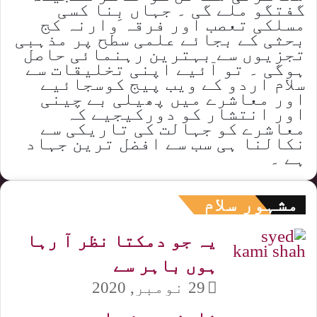
گفتگو ملے گی ۔ جہاں بِنا کسی
مسلکی تعصب اور فرقہ وارنہ کج
بحثی کے بجائے علمی سطح پر مذہبی
تجزیوں سے بہترین رہنمائی حاصل
ہوگی ۔ تو آئیے اپنی تخلیقات سے
سلام اردو کے ویب پیج کوسجائیے
اور معاشرے میں پھیلی بے چینی
اور انتشار کو دورکیجیے کہ
معاشرے کو جہالت کی تاریکی سے
نکالنا ہی سب سے افضل ترین جہاد
ہے ۔
مشہور سلام
یہ جو دمکتا نظر آ رہا
ہوں باہر سے
29 نومبر, 2020