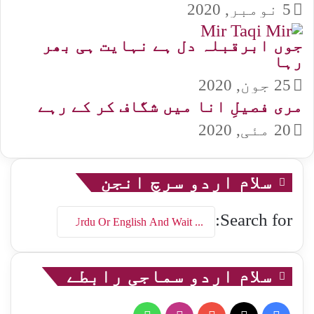
5 نومبر, 2020
جوں ابرقبلہ دل ہے نہایت ہی بھر
رہا
25 جون, 2020
مری فصیلِ انا میں شگاف کر کے رہے
20 مئی, 2020
سلام اردو سرچ انجن
Search for:
سلام اردو سماجی رابطے