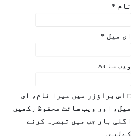
نام
*
ای میل
*
ویب‌ سائٹ
اس براؤزر میں میرا نام، ای
میل، اور ویب سائٹ محفوظ رکھیں
اگلی بار جب میں تبصرہ کرنے
کےلیے۔