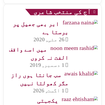
آج کی منتخب شاعری
ابر بھی جھیل پر
برستا ہے
26 مئی, 2020
میں اسے واقف
الفت نہ کروں
1 دسمبر, 2019
سب جانتا ہوں راز
مگر کھولتا نہیں
1 اگست, 2026
یکجہتی