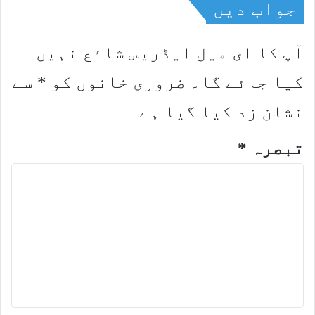
جواب دیں
آپ کا ای میل ایڈریس شائع نہیں
کیا جائے گا۔
ضروری خانوں کو
*
سے
نشان زد کیا گیا ہے
تبصرہ
*