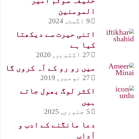
خلیفہ سوئم امیر
المومنین
9 اگست, 2024
اتنی حیرت سے دیکھتا
کیا ہے
27 اکتوبر, 2020
میں رو رو کے آہ کروں گا
27 نومبر, 2019
اکثر لوگ بھول جاتے
ہیں
5 جنوری, 2025
دعا مانگنے کے ادب و
آداب