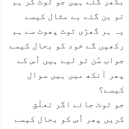
بکھر گئے ہیں جو ٹوٹ کر ہم
تو بن گئے بے مثال کیسے
یہ ہر گھڑی ٹوٹ پھوٹ سے ہم
رکھیں گے خود کو بحال کیسے
جواب سُن تو لیے ہیں اُس کے
پھر آنکھ میں ہیں سوال
کیسے؟
جو ٹوٹ جائے اگر تعلّق
کریں پھر اُس کو بحال کیسے