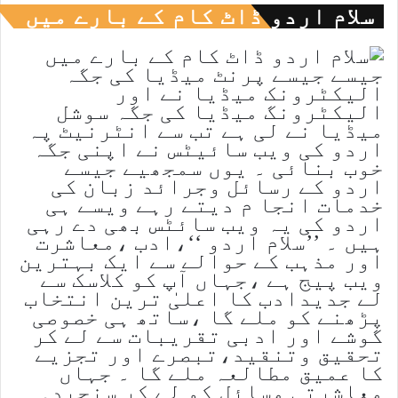
سلام اردو ڈاٹ کام کے بارے میں
جیسے جیسے پرنٹ میڈیا کی جگہ
الیکٹرونک میڈیا نے اور
الیکٹرونگ میڈیا کی جگہ سوشل
میڈیا نے لی ہے تب سے انٹرنیٹ پہ
اردو کی ویب سائیٹس نے اپنی جگہ
خوب بنائی ۔ یوں سمجھیے جیسے
اردو کے رسائل وجرائد زبان کی
خدمات انجا م دیتے رہے ویسے ہی
اردو کی یہ ویب سائٹس بھی دے رہی
ہیں ۔ ’’سلام اردو ‘‘،ادب ،معاشرت
اور مذہب کے حوالے سے ایک بہترین
ویب پیج ہے ،جہاں آپ کو کلاسک سے
لے جدیدادب کا اعلیٰ ترین انتخاب
پڑھنے کو ملے گا ،ساتھ ہی خصوصی
گوشے اور ادبی تقریبات سے لے کر
تحقیق وتنقید،تبصرے اور تجزیے
کا عمیق مطالعہ ملے گا ۔ جہاں
معاشرتی مسائل کو لے کر سنجیدہ