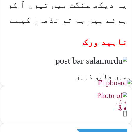
یہ دیکھ سنگت میں تیری آ کر
ہوئے ہیں ہم تو نڈھال کیسے
ناہید ورک
ہمیں فالو کریں
فضّہ
Website