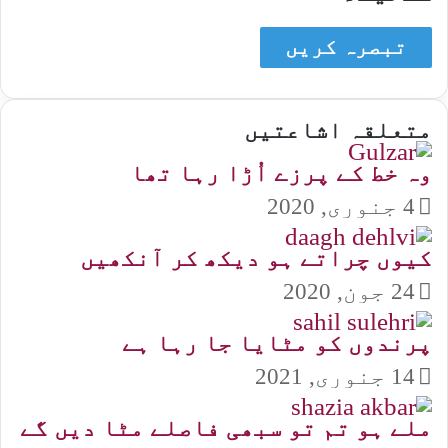
متعلقہ اشاعتیں
وہ خط کے پرزے اُڑا رہا تھا
4 جنوری, 2020
کیوں چراتے ہو دیکھ کر آنکھیں
24 جون, 2020
پرندوں کو مٹایا جا رہا ہے
14 جنوری, 2021
ملے ہو تم تو سبھی فاصلے مٹا دیں گے