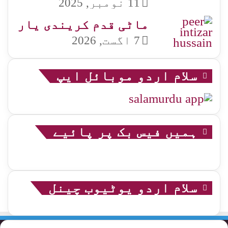
11 نومبر, 2025
ماٹی قدم کریندی یار
7 اگست, 2026
سلام اردو موبائل ایپ
ہمیں فیس بک پر پائیے
سلام اردو یوٹیوب چینل