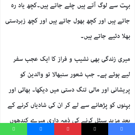
بہت سے لوگ آتے ہیں چلے جاتے ہیں۔کچھ یاد رہ
جاتے ہیں اور کچھ بھول جاتے ہیں اور کچھ زبردستی
بھلا دئیے جاتے ہیں۔
میری زندگی بھی نشیب و فراز کا ایک عجب سفر
لیے ہوئے ہے۔ جب شعور سنبھالا تو والدین کو
پریشانی اور مالی تنگ دستی میں دیکھا۔ بھائی اور
بہنوں کو پڑھانے سے لے کر ان کی شادیاں کرنے کے
بعد مزید سیٹل کرنے کی ذمہ داری میرے کندھوں
WhatsApp
Messenger
Pinterest
X
Faceboo