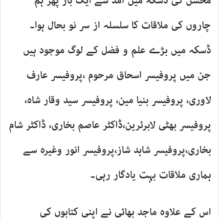
محسن کی ڈسکہ میں آمد سے ایک بار پھر ہم
چاروں کی ملاقات کا سلسلہ از سر نو بحال ہوا۔
ڈسکہ میں بڑے علم و فضل کے لوگ موجود ہیں
جن میں پروفیسر اسحاق مرحوم ،پروفیسر عارف
لاوری، پروفیسر بنیا مین، پروفیسر سید وقار شاہ،
پروفیسر بھٹی لابرئرین،ڈاکٹر عاصم بخاری، ڈاکٹر شام
بخاری،پروفیسر شاہد شاز،پروفیسر انور وغیرہ سے
ہماری ملاقات بہت یادگار رہی۔
اس کے علاوہ ماجد بھائی نے اپنی کتابوں کی