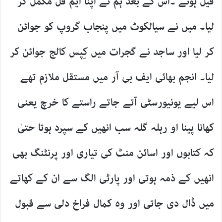
فیل ہوئے ۔اس کے بعد ہم نے اپنا ایم فل مکمل کر
لیا۔ میں نے سیالکوٹ میں پنجاب گروپ کو جوائن
کر لیا اور ساجد نے گجرات میں کِپس کالج جوائن کر
لیا۔ انجم بھائی ایف بی آر میں مستقل ملازم تھے
اس لیے یونیورسٹی آتے جاتے راستے کا خرچ یعنی
کھانا پینا او رہلہ گلہ سب انھیں کے سپرد ہوتا حتیٰ
کہ کتابوں اور اسائن منٹ کی تیاری اور پرنٹنگ بھی
انھیں کے ذمہ ہوتی اور پارٹی الگ سے ان کے کھاتے
میں ڈال دی جاتی اور وہ کمال فراخ دلی سے قبول