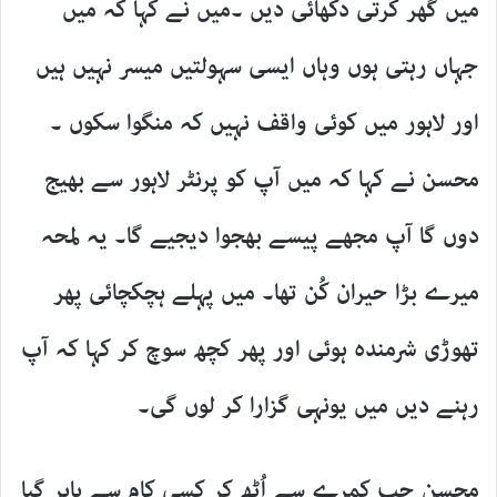
میں گھر کرتی دکھائی دیں ۔میں نے کہا کہ میں
جہاں رہتی ہوں وہاں ایسی سہولتیں میسر نہیں ہیں
اور لاہور میں کوئی واقف نہیں کہ منگوا سکوں ۔
محسن نے کہا کہ میں آپ کو پرنٹر لاہور سے بھیج
دوں گا آپ مجھے پیسے بھجوا دیجیے گا۔ یہ لمحہ
میرے بڑا حیران کُن تھا۔ میں پہلے ہچکچائی پھر
تھوڑی شرمندہ ہوئی اور پھر کچھ سوچ کر کہا کہ آپ
رہنے دیں میں یونہی گزارا کر لوں گی۔
محسن جب کمرے سے اُٹھ کر کسی کام سے باہر گیا