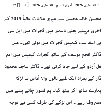
an
30 مئی, 2026
آخری ترمیم : 30 مئی, 2026
0
۶۴
email
محسن خالد محسن ؔسے میری ملاقات غالباً 2015 کے
آخری مہینے یعنی دسمبر میں گجرات میں این سی
بی اے سب کیمپس گجرات میں ہوئی تھی۔ میں
ڈاکٹر انجم یوسف کے ساتھ گجرات کیمپس میں ایم
فل اُردو کے لیے جایا کرتی تھی۔ ڈاکٹر ساجد محمود
ڈار کے ہمراہ ایک لمبے بالوں والا اُداس سا لڑکا
ہمارے ساتھ آکر بیٹھ گیا۔ ہم فیلوز چائے پینے میں
مصروف رہے ۔ اس لڑکے کی طرف کسی نے توجہ