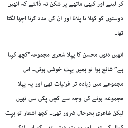
کر لیتے اور کبھی ماتھے پر شکن نہ ڈالتے کہ انھیں
دوستوں کو کھلا نا پلانا اور ان کی مدد کرنا اچھا لگتا
تھا۔
انھیں دنوں محسن کا پہلا شعری مجموعہ”کچھ کہنا
ہے” شائع ہوا تو ہمیں بہت خوشی ہوئی۔ اس
مجموعے میں زیادہ تر غزلیات تھی اور یہ پہلا
مجموعہ ہونے کی وجہ سے کچی پکی سی تھیں
لیکن شاعری بحرحال ضرور تھی۔ کچھ اشعار تو بہت
کمال کے تھے اور یہ پتہ دیتے تھے کہ اس لڑکے