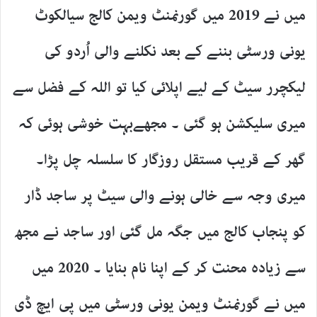
میں نے 2019 میں گورنمنٹ ویمن کالج سیالکوٹ
یونی ورسٹی بننے کے بعد نکلنے والی اُردو کی
لیکچرر سیٹ کے لیے اپلائی کیا تو اللہ کے فضل سے
میری سلیکشن ہو گئی ۔ مجھےبہت خوشی ہوئی کہ
گھر کے قریب مستقل روزگار کا سلسلہ چل پڑا۔
میری وجہ سے خالی ہونے والی سیٹ پر ساجد ڈار
کو پنجاب کالج میں جگہ مل گئی اور ساجد نے مجھ
سے زیادہ محنت کر کے اپنا نام بنایا ۔ 2020 میں
میں نے گورنمنٹ ویمن یونی ورسٹی میں پی ایچ ڈی