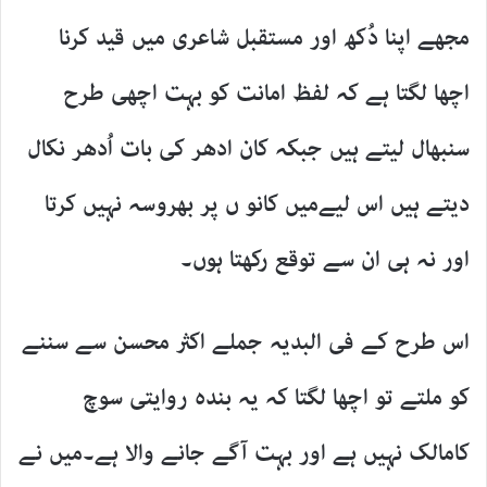
مجھے اپنا دُکھ اور مستقبل شاعری میں قید کرنا
اچھا لگتا ہے کہ لفظ امانت کو بہت اچھی طرح
سنبھال لیتے ہیں جبکہ کان ادھر کی بات اُدھر نکال
دیتے ہیں اس لیےمیں کانو ں پر بھروسہ نہیں کرتا
اور نہ ہی ان سے توقع رکھتا ہوں۔
اس طرح کے فی البدیہ جملے اکثر محسن سے سننے
کو ملتے تو اچھا لگتا کہ یہ بندہ روایتی سوچ
کامالک نہیں ہے اور بہت آگے جانے والا ہے۔میں نے