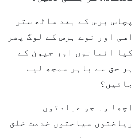
پچاس برس کے بعد ساٹھ ستر
اسی اور نوے برس کے لوگ پھر
کیا انسانوں اور جیون کے
ہر حق سے باہر سمجھ لیے
جائیں؟
اچھا وہ جو عبادتوں
ریاضتوں سیاحتوں خدمت خلق