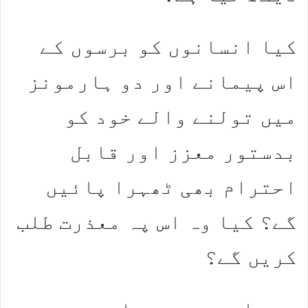
کیا انسانوں کو برسوں کے
اس پیمانے اور دو ہارمونز
میں تولنے والے خود کو
بدستور معزز اور قابل
احترام بھی ٹھہرا پائیں
گے؟ کیا وہ اس پہ معذرت طلب
کریں گے؟