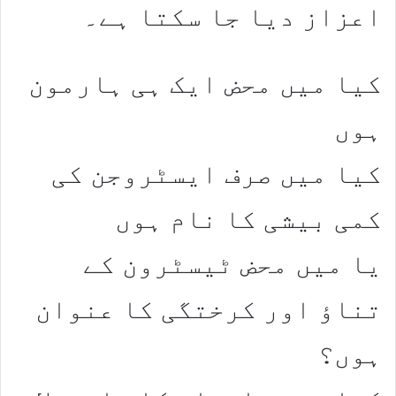
اعزاز دیا جا سکتا ہے۔
کیا میں محض ایک ہی ہارمون
ہوں
کیا میں صرف ایسٹروجن کی
کمی بیشی کا نام ہوں
یا میں محض ٹیسٹرون کے
تناؤ اور کرختگی کا عنوان
ہوں؟