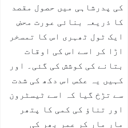
کی پدرشاہی میں حصول مقصد
کا ذریعہ بنائی عورت محض
ایک ٹول ٹھہری اس کا تمسخر
اڑا کر اسے اس کی اوقات
بتانے کی کوشش کی گئی۔ اور
کہیں یہ عکس اس دکھ کی شدت
سے تڑخ گیا کہ اسے ٹیسٹرون
اور تناؤ کی کمی کا پتھر
مار مار کر عمر بھر کی