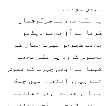
نہیں ہوتے۔
یہ عکس مجھ سے سرگوشیاں
کرتا ہے آؤ مجھے دیکھو
مجھے کھوجو میرے جمال کو
محسوس کرو۔ یہ عکس مجھے
کہتا ہے ابھی چہرے کے نقوش
تنے ہیں، آنکھوں میں چمک
ہے اور عدسے ابھی دھندلے
نہیں پڑے جہاں کچھ دھند ہے