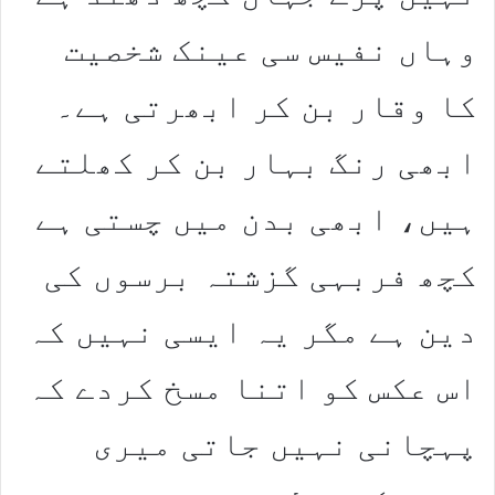
وہاں نفیس سی عینک شخصیت
کا وقار بن کر ابھرتی ہے۔
ابھی رنگ بہار بن کر کھلتے
ہیں، ابھی بدن میں چستی ہے
کچھ فربہی گزشتہ برسوں کی
دین ہے مگر یہ ایسی نہیں کہ
اس عکس کو اتنا مسخ کردے کہ
پہچانی نہیں جاتی میری