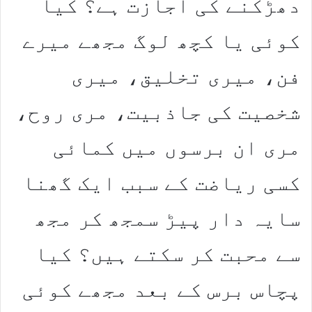
دھڑکنے کی اجازت ہے؟ کیا
کوئی یا کچھ لوگ مجھے میرے
فن، میری تخلیق، میری
شخصیت کی جاذبیت، مری روح،
مری ان برسوں میں کمائی
کسی ریاضت کے سبب ایک گھنا
سایہ دار پیڑ سمجھ کر مجھ
سے محبت کر سکتے ہیں؟ کیا
پچاس برس کے بعد مجھے کوئی