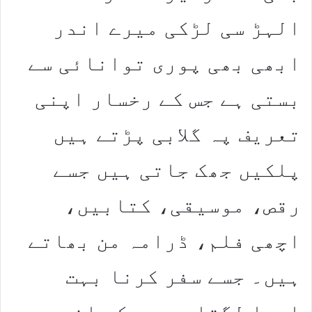
الہڑ سی لڑکی میرے اندر
ابھی بھی پوری توانائی سے
بستی ہے جس کے رخسار اپنی
تعریف پہ گلابی پڑتے ہیں
پلکیں جھک جاتی ہیں جسے
رقص، موسیقی، کتابیں،
اچھی فلم، ڈرامہ من بھاتے
ہیں۔ جسے سفر کرنا بہت
اچھا لگتا ہے جس کے اندر