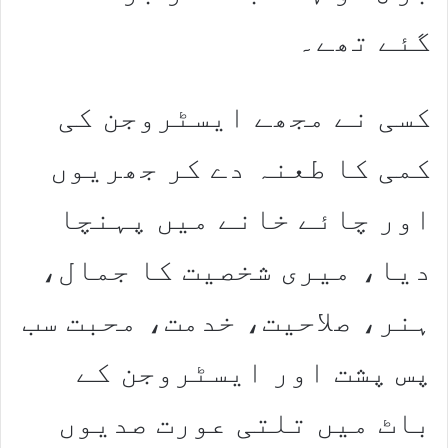
گئے تھے۔
کسی نے مجھے ایسٹروجن کی
کمی کا طعنہ دے کر جھریوں
اور چائے خانے میں پہنچا
دیا، میری شخصیت کا جمال،
ہنر، صلاحیت، خدمت، محبت سب
پس پشت اور ایسٹروجن کے
باٹ میں تلتی عورت صدیوں