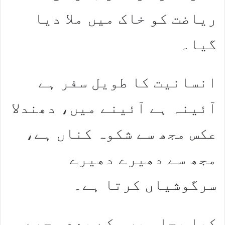
ریاضت کو خاک میں ملا دیا
گیا۔
انسانیت کا طویل سفر ہے
آئینہ ہے آئینے میں، دھندلا
عکس مجھ سے شکوہ کناں ہے،
مجھ سے دھیرے دھیرے
سرگوشیاں کرتا ہے۔
کیا پچاس برس کے بعد مجھے