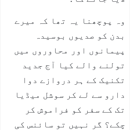
وہ پوچھنا یہ تھا کہ میرے
بدن کو صدیوں بوسیدہ
پیمانوں اور محاوروں میں
تولنے والے کیا آج جدید
تکنیک کے ہر دروازے دوا
دارو سے لے کر سوشل میڈیا
تک کے سفر کو فراموش کر
چکے؟ گر نہیں تو سائنس کی