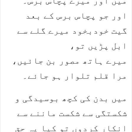
میں اور میرے پچاس برس۔
اور جو پچاس برس کے بعد
گیت خودبخود میرے گلے سے
ابل پڑیں تو،
میرے ہاتھ مصور بن جائیں،
مرا قلم تلوار ہو جائے۔
میں بدن کی کچھ بوسیدگی و
شکستگی سے شکست ماننے سے
انکار کردوں تو کیا یہ حق