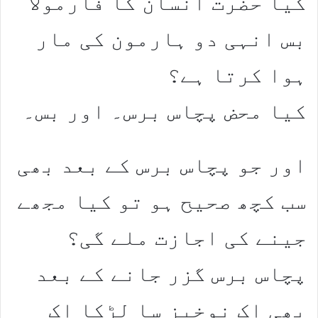
کیا حضرت انسان کا فارمولا
بس انہی دو ہارمون کی مار
ہوا کرتا ہے؟
کیا محض پچاس برس۔ اور بس۔
اور جو پچاس برس کے بعد بھی
سب کچھ صحیح ہو تو کیا مجھے
جینے کی اجازت ملے گی؟
پچاس برس گزر جانے کے بعد
بھی اک نوخیز سا لڑکا اک