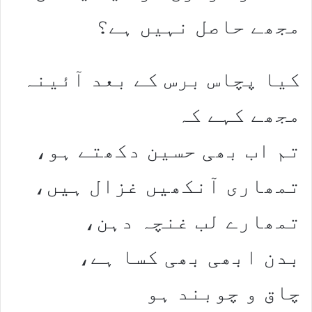
مجھے حاصل نہیں ہے؟
کیا پچاس برس کے بعد آئینہ
مجھے کہے کہ
تم اب بھی حسین دکھتے ہو،
تمھاری آنکھیں غزال ہیں،
تمھارے لب غنچہ دہن،
بدن ابھی بھی کسا ہے،
چاق و چوبند ہو