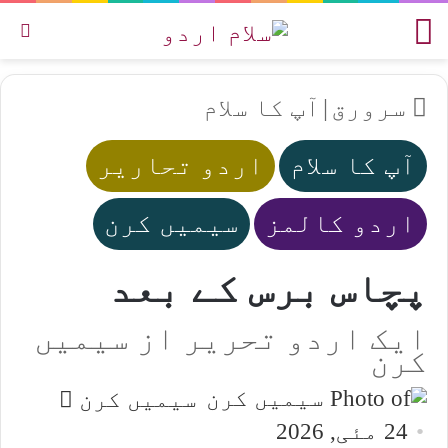
مینو
تل
سرورق
|
آپ کا سلام
آپ کا سلام
اردو تحاریر
اردو کالمز
سیمیں کرن
پچاس برس کے بعد
ایک اردو تحریر از سیمیں
کرن
Send
سیمیں کرن
an
24 مئی, 2026
email