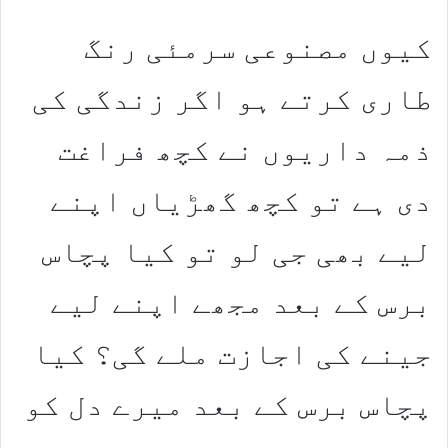
کیوں مصنوعی سرمئی رنگ
طاری کرتے ہو اگر زندگی کی
ذمہ داریوں نے کچھ فراغت
دی ہے تو کچھ گھڑیاں اپنے
لیے بھی جی لو تو کیا پچاس
برس کے بعد مجھے اپنے لیے
جینے کی اجازت ملے گی؟ کیا
پچاس برس کے بعد میرے دل کو