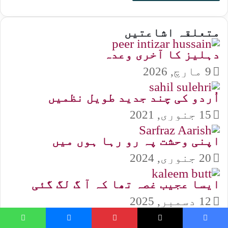
متعلقہ اشاعتیں
دہلیز کا آخری وعدہ
9 مارچ, 2026
اُردو کی چند جدید طویل نظمیں
15 جنوری, 2021
اپنی وحشت پہ رو رہا ہوں میں
20 جنوری, 2024
ایسا عجیب غصہ تھا کہ آ گ لگ گئی
12 دسمبر, 2025
hatsApp
Messenger
Pinterest
X
Faceboo
خوراک غم کو کر لیا جینے کے واسطے