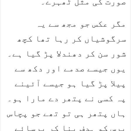
صورت کی مثل ٹھہرے۔
مگر عکس جو مجھ سے یہ
سرگوشیاں کر رہا تھا کچھ
شور سن کر دھندلا پڑ گیا ہے۔
یوں جیسے صدمے اور دکھ سے
پیلا پڑ گیا ہو جیسے آئینے
پہ کسی نے پتھر دے مارا ہو۔
ہاں پتھر ہی تو تھے جو پچاس
برس کو ہدف بنا کر برسائے