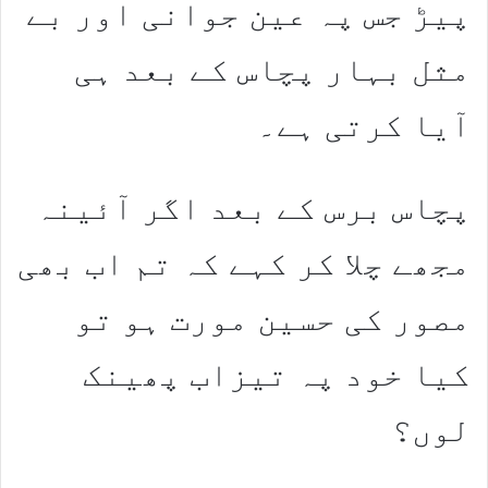
پیڑ جس پہ عین جوانی اور بے
مثل بہار پچاس کے بعد ہی
آیا کرتی ہے۔
پچاس برس کے بعد اگر آئینہ
مجھے چلا کر کہے کہ تم اب بھی
مصور کی حسین مورت ہو تو
کیا خود پہ تیزاب پھینک
لوں؟