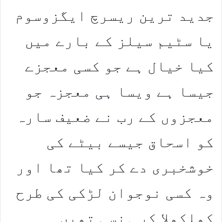
جدید ترین ریسرچ ایگزوسوم
یا سٹیم سیلز کے بارے میں
کیا خیال ہے جو کسی معجزے
جیسا ہے ویسا ہی معجزہ جو
معجزوں کے رب نے ضعیف سارہ
کو اسحاق جیسے بیٹے کی
خوشخبری دے کر کیا تھا اور
وہ کسی نوجوان لڑکی کی طرح
کھلکھلا کر ہنسی تھیں۔