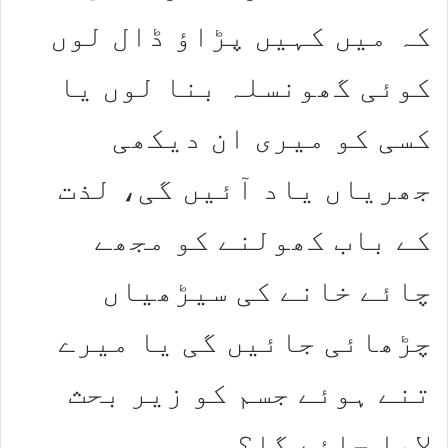
کہ میں کہیں پڑاؤ ڈال لوں
کوئی گھونسلہ بنا لوں یا
کسی کو میری ان دیکھی
جھریاں یاد آئیں گی، لذت
کے باب کھولنے کو مجھے
چائے خانے کی سیڑھیاں
چڑھائی جائیں گی یا میرے
تنے ہوئے جسم کو زیر بحث
لایا جائے گا؟