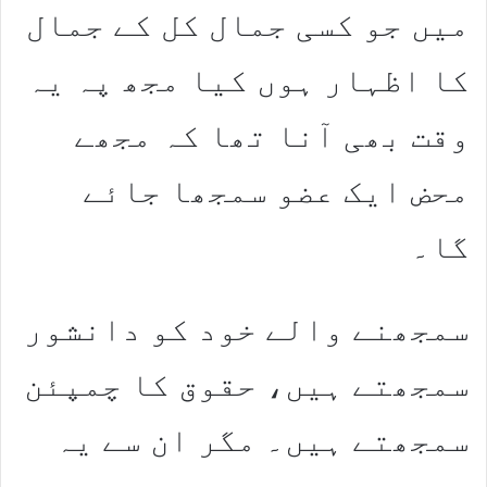
میں جو کسی جمال کل کے جمال
کا اظہار ہوں کیا مجھ پہ یہ
وقت بھی آنا تھا کہ مجھے
محض ایک عضو سمجھا جائے
گا۔
سمجھنے والے خود کو دانشور
سمجھتے ہیں، حقوق کا چمپئن
سمجھتے ہیں۔ مگر ان سے یہ