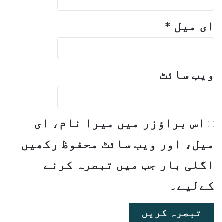
ای میل
*
ویب‌ سائٹ
اس براؤزر میں میرا نام، ای
میل، اور ویب سائٹ محفوظ رکھیں
اگلی بار جب میں تبصرہ کرنے
کےلیے۔