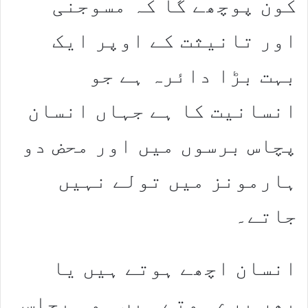
کون پوچھے گا کہ مسوجنی
اور تانیثت کے اوپر ایک
بہت بڑا دائرہ ہے جو
انسانیت کا ہے جہاں انسان
پچاس برسوں میں اور محض دو
ہارمونز میں تولے نہیں
جاتے۔
انسان اچھے ہوتے ہیں یا
پھر برے ہوتے ہیں۔ وہ پچاس