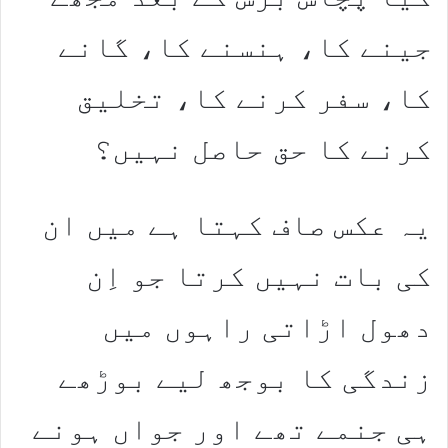
جینے کا، ہنسنے کا، گانے
کا، سفر کرنے کا، تخلیق
کرنے کا حق حاصل نہیں؟
یہ عکس صاف کہتا ہے میں ان
کی بات نہیں کرتا جو اِن
دھول اڑاتی راہوں میں
زندگی کا بوجھ لیے بوڑھے
ہی جنمے تھے اور جواں ہونے