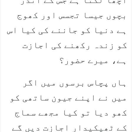
بچوں جیسا تجسس اور کھوج
ہے دنیا کو جاننے کی کیا اس
کو زندہ رکھنے کی اجازت
ہے، میرے حضور؟
ہاں پچاس برسوں میں اگر
میں نے اپنے جیون ساتھی کو
کھو دیا تو کیا مجھے سماج
کے ٹھیکیدار اجازت دیں گے