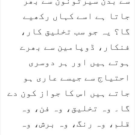
سے بدن سیرٹونون سے بھر
جاتا ہے اسے کہاں رکھیے
گا؟ یہ جو سب تخلیق کار،
فنکار، ڈوپامین سے بھرے
ہوتے ہیں اور ہر دوسری
احتیاج سے جیسے عاری ہو
جاتے ہیں اس کا جواز کون دے
گا۔ وہ تخلیق، وہ فن، وہ
قلم، وہ رنگ، وہ برش، وہ