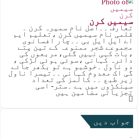
سیمیں کرن
تعارف ۔۔اصل نام سمیرہ کرن ۔
قلمی نام سیمیں کرن ،تعلیم ایم
اے ایل ایل بی ۔۔چار افسانوی
مجموعے شجر ممنوعہ کے تین پتے
،بات کہی نہیں گئی،مربعوں کی
دائرہ کہانی ،سوئی ہوئی لڑکی ،
دو ناول ۔خوشبو ہے تو بکھر جائے
گی اک معدوم کہانی ۔۔تیسرا ناول
زیر طبع ۔۔ کالمز کی تعداد
سینکڑوں میں ہے ۔ستر- اسی
تجزیاتی مضامین ہیں
Website
جواب دیں