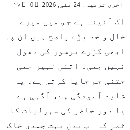
آخری ترمیم : 24 مئی, 2026
0
۴۷
اک آئینہ ہے جس میں میرے
خال و خد بڑے واضح ہیں ان پہ
ابھی گزرے برسوں کی دھول
نہیں جمی۔ اتنی نہیں جمی
جتنی جم جایا کرتی ہے۔ یہ
شاید آسودگی ہے، آگہی ہے
یا دور حاضر کی سہولیات کا
ثمر کہ اب بدن بہت جلدی خاک