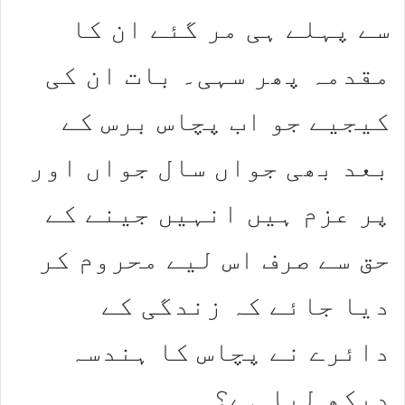
سے پہلے ہی مر گئے ان کا
مقدمہ پھر سہی۔ بات ان کی
کیجیے جو اب پچاس برس کے
بعد بھی جواں سال جواں اور
پر عزم ہیں انہیں جینے کے
حق سے صرف اس لیے محروم کر
دیا جائے کہ زندگی کے
دائرے نے پچاس کا ہندسہ
دیکھ لیا ہے؟