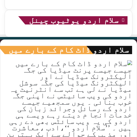
سلام اردو یوٹیوب چینل
سلام اردو ڈاٹ کام کے بارے میں
جیسے جیسے پرنٹ میڈیا کی جگہ
الیکٹرونک میڈیا نے اور
الیکٹرونگ میڈیا کی جگہ سوشل
میڈیا نے لی ہے تب سے انٹرنیٹ پہ
اردو کی ویب سائیٹس نے اپنی جگہ
خوب بنائی ۔ یوں سمجھیے جیسے
اردو کے رسائل وجرائد زبان کی
خدمات انجا م دیتے رہے ویسے ہی
اردو کی یہ ویب سائٹس بھی دے رہی
ہیں ۔ ’’سلام اردو ‘‘،ادب ،معاشرت
اور مذہب کے حوالے سے ایک بہترین