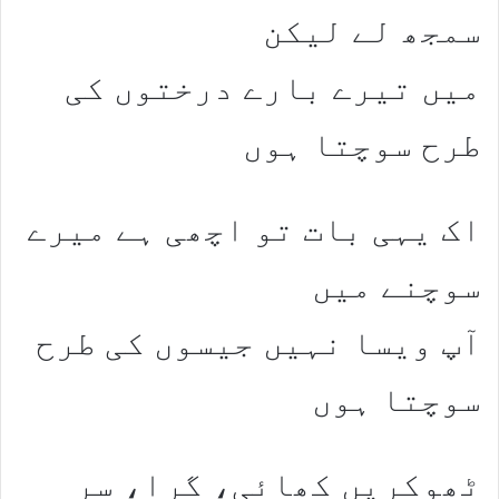
سمجھ لے لیکن
میں تیرے بارے درختوں کی
طرح سوچتا ہوں
اک یہی بات تو اچھی ہے میرے
سوچنے میں
آپ ویسا نہیں جیسوں کی طرح
سوچتا ہوں
ٹھوکریں کھائی، گرا، سر