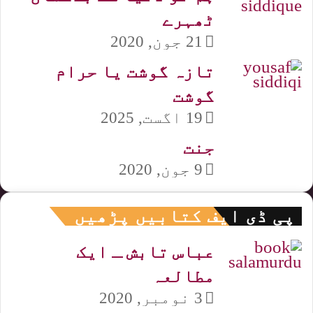
ٹھہرے
21 جون, 2020
تازہ گوشت یا حرام
گوشت
19 اگست, 2025
جنت
9 جون, 2020
پی ڈی ایف کتابیں پڑھیں
عباس تابش ـ ایک
مطالعہ
3 نومبر, 2020