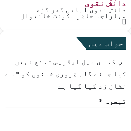
دانش نقوی
دانش نقوی آبائی گھر گڑھ
مہاراجہ حاضر سکونت خانیوال
Website
جواب دیں
آپ کا ای میل ایڈریس شائع نہیں
کیا جائے گا۔
ضروری خانوں کو
*
سے
نشان زد کیا گیا ہے
تبصرہ
*