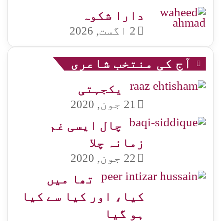
دارا شکوہ
2 اگست, 2026
آج کی منتخب شاعری
یکجہتی
21 جون, 2020
چال ایسی غم
زمانہ چلا
22 جون, 2020
تھا میں
کیا، اور کیا سے کیا
ہو گیا