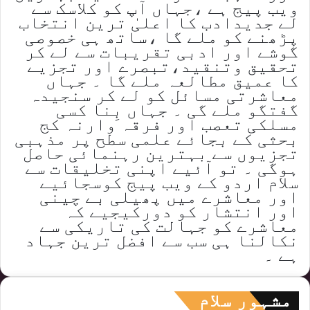
ویب پیج ہے ،جہاں آپ کو کلاسک سے
لے جدیدادب کا اعلیٰ ترین انتخاب
پڑھنے کو ملے گا ،ساتھ ہی خصوصی
گوشے اور ادبی تقریبات سے لے کر
تحقیق وتنقید،تبصرے اور تجزیے
کا عمیق مطالعہ ملے گا ۔ جہاں
معاشرتی مسائل کو لے کر سنجیدہ
گفتگو ملے گی ۔ جہاں بِنا کسی
مسلکی تعصب اور فرقہ وارنہ کج
بحثی کے بجائے علمی سطح پر مذہبی
تجزیوں سے بہترین رہنمائی حاصل
ہوگی ۔ تو آئیے اپنی تخلیقات سے
سلام اردو کے ویب پیج کوسجائیے
اور معاشرے میں پھیلی بے چینی
اور انتشار کو دورکیجیے کہ
معاشرے کو جہالت کی تاریکی سے
نکالنا ہی سب سے افضل ترین جہاد
ہے ۔
مشہور سلام