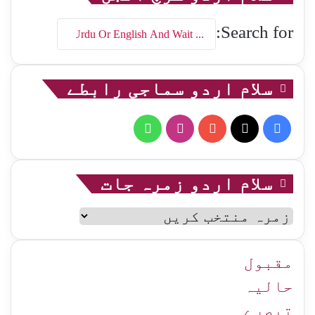
Search for:
سلام اردو سماجی رابطے
WhatsApp
Instagram
YouTube
Facebook
X
سلام اردو زمرہ جات
سلام
اردو
زمرہ
جات
مقبول
حالیہ
تبصرے