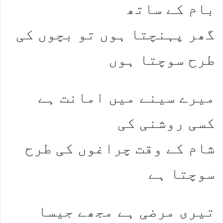
بام کے ساتھ
گھر پہنچتا ہوں تو بچوں کی
طرح سوچتا ہوں
میرے سینے میں امانت ہے
کسی روشنی کی
شام کے وقت چراغوں کی طرح
سوچتا ہے
تیری مرضی ہے مجھے جیسا