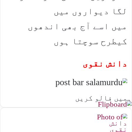
لگا دیواروں میں
میں اسے آج بھی اندھوں
کیطرح سوچتا ہوں
دانش نقوی
ہمیں فالو کریں