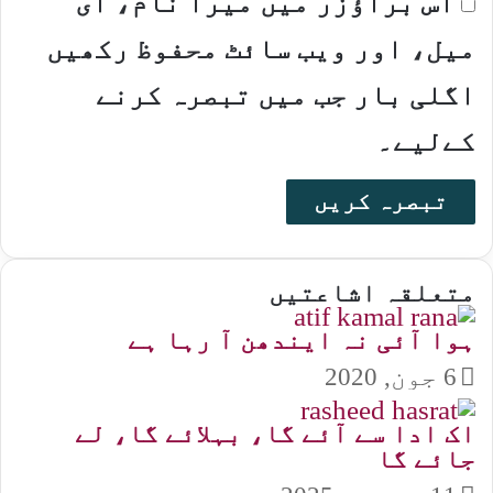
اس براؤزر میں میرا نام، ای
میل، اور ویب سائٹ محفوظ رکھیں
اگلی بار جب میں تبصرہ کرنے
کےلیے۔
متعلقہ اشاعتیں
ہوا آئی نہ ایندھن آ رہا ہے
6 جون, 2020
اک ادا سے آئے گا، بہلائے گا، لے
جائے گا