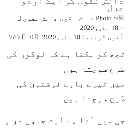
دانش نقوی کی ایک اردو
غزل
Send
دانش نقوی
an
18 مئی, 2020
email
آخری ترمیم : 18 مئی, 2020
0
۷۵۷
تجھ کو لگتا ہے کہ لوگوں کی
طرح سوچتا ہوں
میں تیرے بارے فرشتوں کی
طرح سوچتا ہوں
جی میں آتا ہے لپٹ جاوں در و