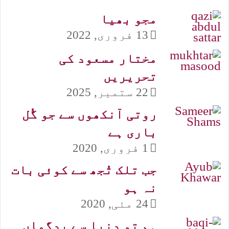
مجو بھیا
13 فروری, 2022
مختار مسعود کی
تحریریں
22 ستمبر, 2025
روتی آنکھوں سے جو گُل
باری ہے
1 فروری, 2020
جب تلک تُجھ سے کوئی بات
نہ ہو
24 مئی, 2020
ہم تو دنیا سے بدگماں