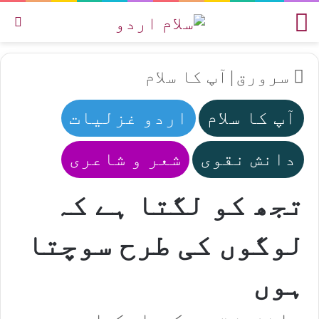
مینو
تل
سرورق
|
آپ کا سلام
آپ کا سلام
اردو غزلیات
دانش نقوی
شعر و شاعری
تجھ کو لگتا ہے کہ
لوگوں کی طرح سوچتا
ہوں