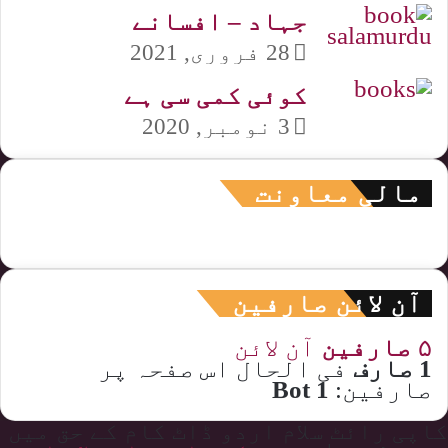
جہاد – افسانے
28 فروری, 2021
کوئی کمی سی ہے
3 نومبر, 2020
مالی معاونت
آن لائن صارفین
۵ صارفین
آن لائن
1 صارف
فی الحال اس صفحہ پر
صارفین:
1 Bot
کاپی رائٹ سلام اردو ڈاٹ کام کے حق میں