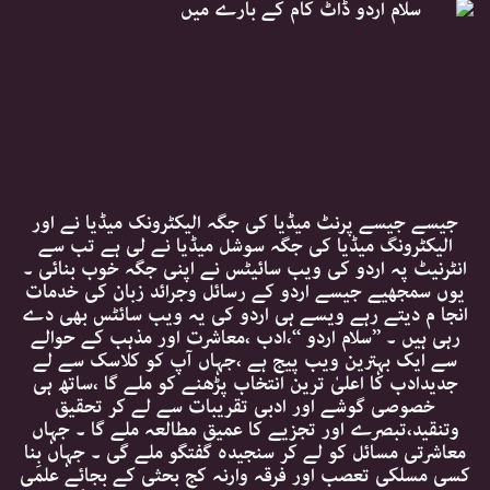
جیسے جیسے پرنٹ میڈیا کی جگہ الیکٹرونک میڈیا نے اور
الیکٹرونگ میڈیا کی جگہ سوشل میڈیا نے لی ہے تب سے
انٹرنیٹ پہ اردو کی ویب سائیٹس نے اپنی جگہ خوب بنائی ۔
یوں سمجھیے جیسے اردو کے رسائل وجرائد زبان کی خدمات
انجا م دیتے رہے ویسے ہی اردو کی یہ ویب سائٹس بھی دے
رہی ہیں ۔ ’’سلام اردو ‘‘،ادب ،معاشرت اور مذہب کے حوالے
سے ایک بہترین ویب پیج ہے ،جہاں آپ کو کلاسک سے لے
جدیدادب کا اعلیٰ ترین انتخاب پڑھنے کو ملے گا ،ساتھ ہی
خصوصی گوشے اور ادبی تقریبات سے لے کر تحقیق
وتنقید،تبصرے اور تجزیے کا عمیق مطالعہ ملے گا ۔ جہاں
معاشرتی مسائل کو لے کر سنجیدہ گفتگو ملے گی ۔ جہاں بِنا
کسی مسلکی تعصب اور فرقہ وارنہ کج بحثی کے بجائے علمی