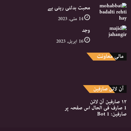
محبت بدلتی رہتی ہے
14 مئی, 2023
وجد
16 اپریل, 2023
مالی معاونت
آن لائن صارفین
۱۲ صارفین
آن لائن
1 صارف
فی الحال اس صفحہ پر
صارفین:
1 Bot