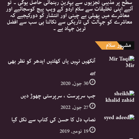
سطح پر مذہبی تجزیوں سے بہترین رہنمائی حاصل ہوگی ۔ تو
آئیے اپنی تخلیقات سے سلام اردو کے ویب پیج کوسجائیے اور
معاشرے میں پھیلی بے چینی اور انتشار کو دورکیجیے کہ
معاشرے کو جہالت کی تاریکی سے نکالنا ہی سب سے افضل
ترین جہاد ہے ۔
مشہور سلام
آنکھیں نہیں یاں کھلتیں ایدھر کو نظر بھی
ہے
30 جون, 2020
جب سرپرست ، سرپرستی چھوڑ دیں
27 جون, 2022
نصاب دل کا حسن کی کتاب سے نکل گیا
19 نومبر, 2019