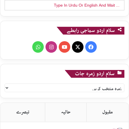
Search
for:
سلام اردو سماجی رابطے
WhatsApp
Instagram
YouTube
X
Facebook
سلام اردو زمرہ جات
سلام
اردو
زمرہ
جات
مقبول
حالیہ
تبصرے