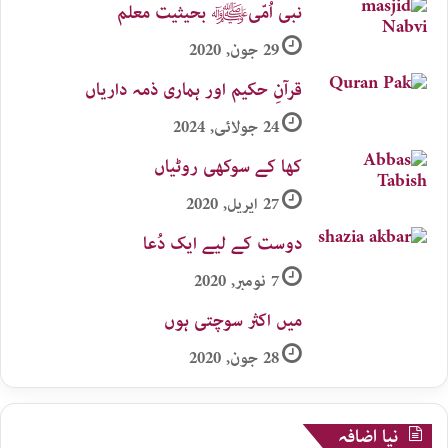
نبی اُمّیﷺ بحیثیت معلم
29 جون, 2020
قرآنِ حکیم اور ہماری ذمہ داریاں
24 جولائی, 2024
کھا کے سوکھی روٹیاں
27 اپریل, 2020
دوست کے لیے ایک دُعا
7 نومبر, 2020
میں اکثر سوچتی ہوں
28 جون, 2020
نیا اضافہ