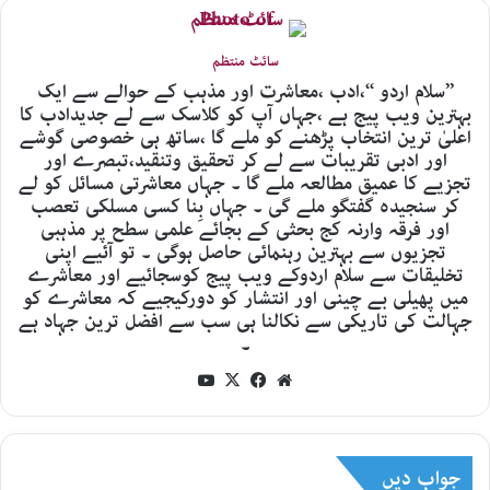
سائٹ منتظم
’’سلام اردو ‘‘،ادب ،معاشرت اور مذہب کے حوالے سے ایک
بہترین ویب پیج ہے ،جہاں آپ کو کلاسک سے لے جدیدادب کا
اعلیٰ ترین انتخاب پڑھنے کو ملے گا ،ساتھ ہی خصوصی گوشے
اور ادبی تقریبات سے لے کر تحقیق وتنقید،تبصرے اور
تجزیے کا عمیق مطالعہ ملے گا ۔ جہاں معاشرتی مسائل کو لے
کر سنجیدہ گفتگو ملے گی ۔ جہاں بِنا کسی مسلکی تعصب
اور فرقہ وارنہ کج بحثی کے بجائے علمی سطح پر مذہبی
تجزیوں سے بہترین رہنمائی حاصل ہوگی ۔ تو آئیے اپنی
تخلیقات سے سلام اردوکے ویب پیج کوسجائیے اور معاشرے
میں پھیلی بے چینی اور انتشار کو دورکیجیے کہ معاشرے کو
جہالت کی تاریکی سے نکالنا ہی سب سے افضل ترین جہاد ہے
۔
YouTube
Facebook
X
Website
جواب دیں