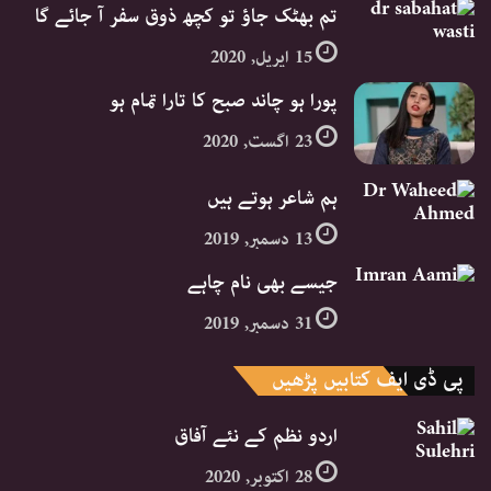
تم بھٹک جاؤ تو کچھ ذوق سفر آ جائے گا
15 اپریل, 2020
پورا ہو چاند صبح کا تارا تمام ہو
23 اگست, 2020
ہم شاعر ہوتے ہیں
13 دسمبر, 2019
جیسے بھی نام چاہے
31 دسمبر, 2019
پی ڈی ایف کتابیں پڑھیں
اردو نظم کے نئے آفاق
28 اکتوبر, 2020