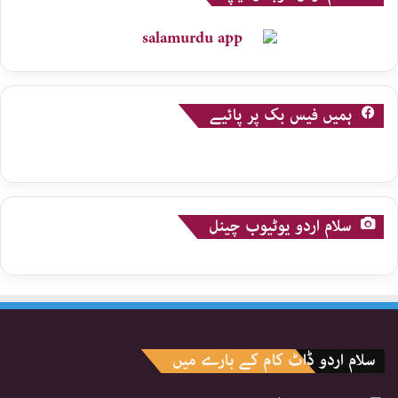
ہمیں فیس بک پر پائیے
سلام اردو یوٹیوب چینل
سلام اردو ڈاٹ کام کے بارے میں