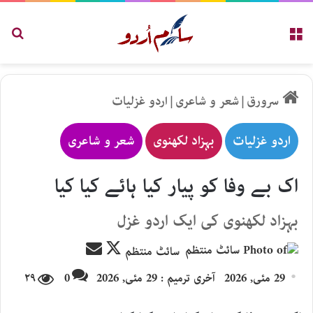
مینو
تلاش
سرورق
|
شعر و شاعری
|
اردو غزلیات
اردو غزلیات
بہزاد لکھنوی
شعر و شاعری
اک بے وفا کو پیار کیا ہائے کیا کیا
بہزاد لکھنوی کی ایک اردو غزل
Send
Follow
سائٹ منتظم
an
on
29 مئی, 2026
آخری ترمیم : 29 مئی, 2026
0
۲۹
email
X