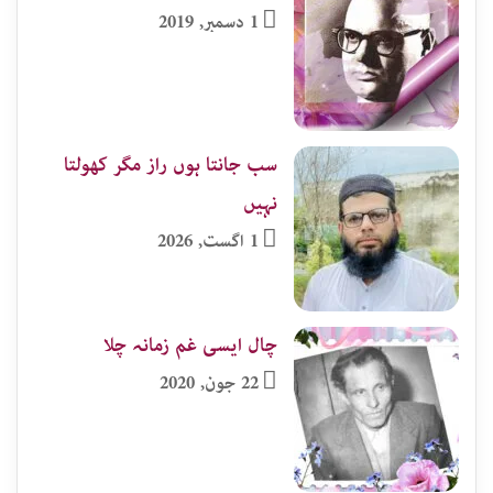
1 دسمبر, 2019
سب جانتا ہوں راز مگر کھولتا
نہیں
1 اگست, 2026
چال ایسی غم زمانہ چلا
22 جون, 2020