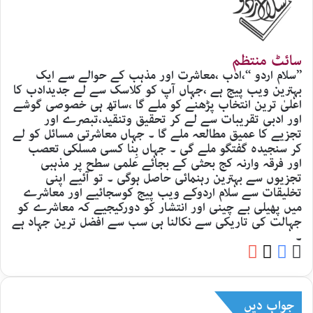
سائٹ منتظم
’’سلام اردو ‘‘،ادب ،معاشرت اور مذہب کے حوالے سے ایک
بہترین ویب پیج ہے ،جہاں آپ کو کلاسک سے لے جدیدادب کا
اعلیٰ ترین انتخاب پڑھنے کو ملے گا ،ساتھ ہی خصوصی گوشے
اور ادبی تقریبات سے لے کر تحقیق وتنقید،تبصرے اور
تجزیے کا عمیق مطالعہ ملے گا ۔ جہاں معاشرتی مسائل کو لے
کر سنجیدہ گفتگو ملے گی ۔ جہاں بِنا کسی مسلکی تعصب
اور فرقہ وارنہ کج بحثی کے بجائے علمی سطح پر مذہبی
تجزیوں سے بہترین رہنمائی حاصل ہوگی ۔ تو آئیے اپنی
تخلیقات سے سلام اردوکے ویب پیج کوسجائیے اور معاشرے
میں پھیلی بے چینی اور انتشار کو دورکیجیے کہ معاشرے کو
جہالت کی تاریکی سے نکالنا ہی سب سے افضل ترین جہاد ہے
۔
YouTube
Facebook
Website
X
جواب دیں