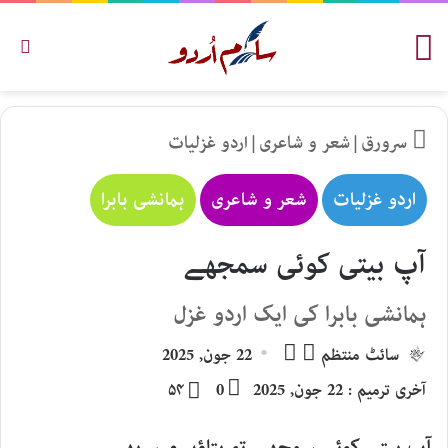
مینو
تلاش
سرورق
|
شعر و شاعری
|
اردو غزلیات
اردو غزلیات
شعر و شاعری
ہمانشی بابرا
آپ بیتی کوئی سمجھے
ہمانشی بابرا کی ایک اردو غزل
Follow
Send
سائٹ منتظم
22 جون, 2025
an
on
آخری ترمیم : 22 جون, 2025
0
۵۴
email
X