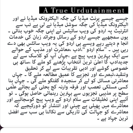
جیسے جیسے پرنٹ میڈیا کی جگہ الیکٹرونک میڈیا نے اور
الیکٹرونگ میڈیا کی جگہ سوشل میڈیا نے لی ہے تب سے
انٹرنیٹ پہ اردو کی ویب سائیٹس نے اپنی جگہ خوب بنائی ۔
یوں سمجھیے جیسے اردو کے رسائل وجرائد زبان کی خدمات
انجا م دیتے رہے ویسے ہی اردو کی یہ ویب سائٹس بھی دے
رہی ہیں ۔ ’’سلام اردو ‘‘،ادب ،معاشرت اور مذہب کے حوالے
سے ایک بہترین ویب پیج ہے ،جہاں آپ کو کلاسک سے لے
جدیدادب کا اعلیٰ ترین انتخاب پڑھنے کو ملے گا ،ساتھ ہی
خصوصی گوشے اور ادبی تقریبات سے لے کر تحقیق
وتنقید،تبصرے اور تجزیے کا عمیق مطالعہ ملے گا ۔ جہاں
معاشرتی مسائل کو لے کر سنجیدہ گفتگو ملے گی ۔ جہاں بِنا
کسی مسلکی تعصب اور فرقہ وارنہ کج بحثی کے بجائے علمی
سطح پر مذہبی تجزیوں سے بہترین رہنمائی حاصل ہوگی ۔ تو
آئیے اپنی تخلیقات سے سلام اردو کے ویب پیج کوسجائیے اور
معاشرے میں پھیلی بے چینی اور انتشار کو دورکیجیے کہ
معاشرے کو جہالت کی تاریکی سے نکالنا ہی سب سے افضل
ترین جہاد ہے ۔