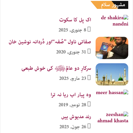
مشہور سلام
اک پل کا سکوت
8 جنوری, 2025
صفاتی ناول ’’صُفہ‘‘اور دُردانہ نوشین خان
31 جنوری, 2020
سرکارِ دو عالمﷺ کی خوش طبعی
23 مارچ, 2025
وہ پیار اب رہا نہ ترا
28 نومبر, 2019
رند مدہوش ہیں
26 جون, 2025