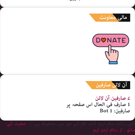
مالی معاونت
آن لائن صارفین
۷ صارفین
آن لائن
1 صارف
فی الحال اس صفحہ پر
صارفین:
1 Bot
کاپی رائٹ سلام اردو ڈاٹ کام کے حق میں محفوظ ہے |
محبت کے
ساتھ : از سلام اردو ٹیم