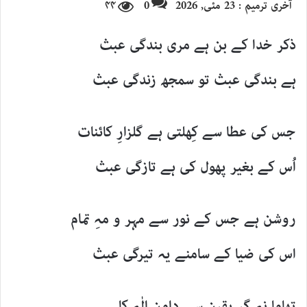
آخری ترمیم : 23 مئی, 2026
0
۴۴
email
ذکر خدا کے بن ہے مری بندگی عبث
ہے بندگی عبث تو سمجھ زندگی عبث
جس کی عطا سے کِھلتی ہے گلزارِ کائنات
اُس کے بغیر پھول کی ہے تازگی عبث
روشن ہے جس کے نور سے مہر و مہِ تمام
اس کی ضیا کے سامنے یہ تیرگی عبث
تھاما نہ گر یقین سے دامن الٰہ کا