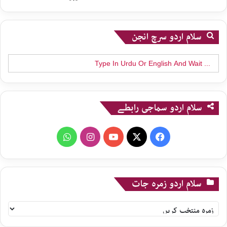
سلام اردو سرچ انجن
Search
for:
سلام اردو سماجی رابطے
WhatsApp
Instagram
YouTube
X
Facebook
سلام اردو زمرہ جات
سلام
اردو