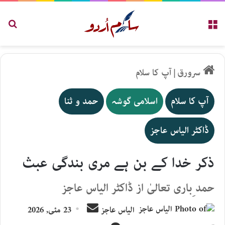
مینو
تلاش
سرورق
|
آپ کا سلام
آپ کا سلام
اسلامی گوشہ
حمد و ثنا
ڈاکٹر الیاس عاجز
ذکر خدا کے بن ہے مری بندگی عبث
حمد ِباری تعالیٰ از ڈاکٹر الیاس عاجز
Send
الیاس عاجز
23 مئی, 2026
an