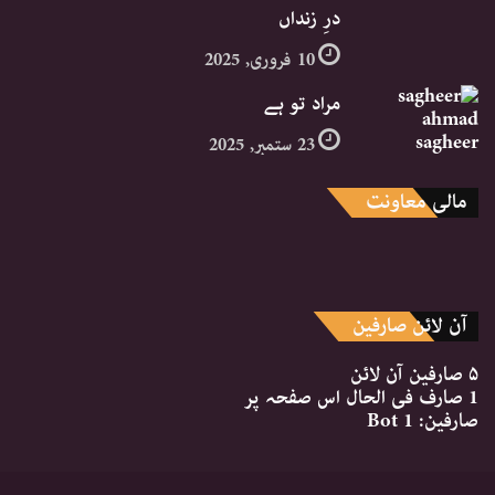
درِ زنداں
10 فروری, 2025
مراد تو ہے
23 ستمبر, 2025
مالی معاونت
آن لائن صارفین
۵ صارفین
آن لائن
1 صارف
فی الحال اس صفحہ پر
صارفین:
1 Bot