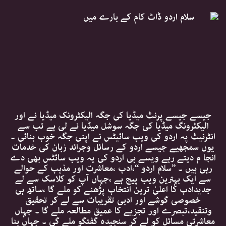
جیسے جیسے پرنٹ میڈیا کی جگہ الیکٹرونک میڈیا نے اور
الیکٹرونگ میڈیا کی جگہ سوشل میڈیا نے لی ہے تب سے
انٹرنیٹ پہ اردو کی ویب سائیٹس نے اپنی جگہ خوب بنائی ۔
یوں سمجھیے جیسے اردو کے رسائل وجرائد زبان کی خدمات
انجا م دیتے رہے ویسے ہی اردو کی یہ ویب سائٹس بھی دے
رہی ہیں ۔ ’’سلام اردو ‘‘،ادب ،معاشرت اور مذہب کے حوالے
سے ایک بہترین ویب پیج ہے ،جہاں آپ کو کلاسک سے لے
جدیدادب کا اعلیٰ ترین انتخاب پڑھنے کو ملے گا ،ساتھ ہی
خصوصی گوشے اور ادبی تقریبات سے لے کر تحقیق
وتنقید،تبصرے اور تجزیے کا عمیق مطالعہ ملے گا ۔ جہاں
معاشرتی مسائل کو لے کر سنجیدہ گفتگو ملے گی ۔ جہاں بِنا