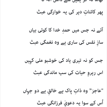
پھر کائناتِ دہر کی یہ خوارگی عبث
آئے نہ جس میں حمدِ خدا کا کوئی بیاں
سازِ نفس کی ساری ہے وہ نغمگی عبث
جس کو نہ تیری یاد کی خوشبو ملی کہیں
اس رہروِ حیات کی سب ماندگی عبث
"عاجز” وہ ذاتِ پاک ہے خالقِ ہے دو جہاں
اُس کے سوا یہ دعویِٰ فرزانگی عبث