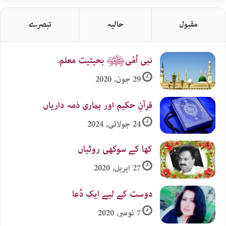
زمرہ
جات
مقبول
حالیہ
تبصرے
نبی اُمّیﷺ بحیثیت معلم
29 جون, 2020
قرآنِ حکیم اور ہماری ذمہ داریاں
24 جولائی, 2024
کھا کے سوکھی روٹیاں
27 اپریل, 2020
دوست کے لیے ایک دُعا
7 نومبر, 2020