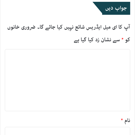
جواب دیں
آپ کا ای میل ایڈریس شائع نہیں کیا جائے گا۔
ضروری خانوں
کو
*
سے نشان زد کیا گیا ہے
ت
ب
ص
ر
ہ
*
نام
*