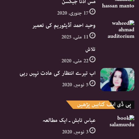
مس اڈنا جیکسن
17 جنوری, 2020
وحید احمد آڈیٹوریم کی تعمیر
11 مئی, 2025
تلاش
22 مئی, 2020
اب تیرے انتظار کی عادت نہیں رہی
5 نومبر, 2020
پی ڈی ایف کتابیں پڑھیں
عباس تابش ـ ایک مطالعہ
3 نومبر, 2020