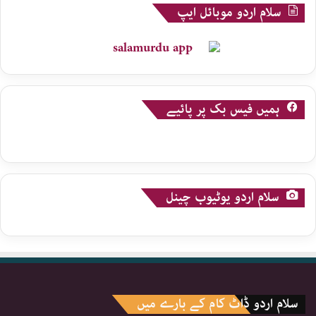
سلام اردو موبائل ایپ
ہمیں فیس بک پر پائیے
سلام اردو یوٹیوب چینل
سلام اردو ڈاٹ کام کے بارے میں