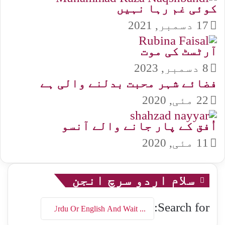
کوئی غم رہا نہیں
17 دسمبر, 2021
آرٹسٹ کی موت
8 دسمبر, 2023
فضائے شہر محبت بدلنے والی ہے
22 مئی, 2020
اُفق کے پار جانے والے آنسو
11 مئی, 2020
سلام اردو سرچ انجن
Search for: