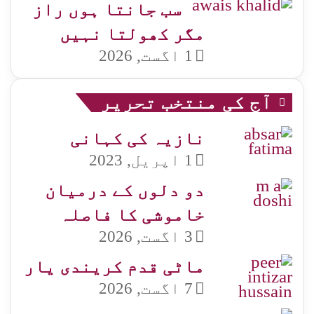
سب جانتا ہوں راز
مگر کھولتا نہیں
1 اگست, 2026
آج کی منتخب تحریر
نازیہ کی کہانی
1 اپریل, 2023
دو دلوں کے درمیان
خاموشی کا فاصلہ
3 اگست, 2026
ماٹی قدم کریندی یار
7 اگست, 2026