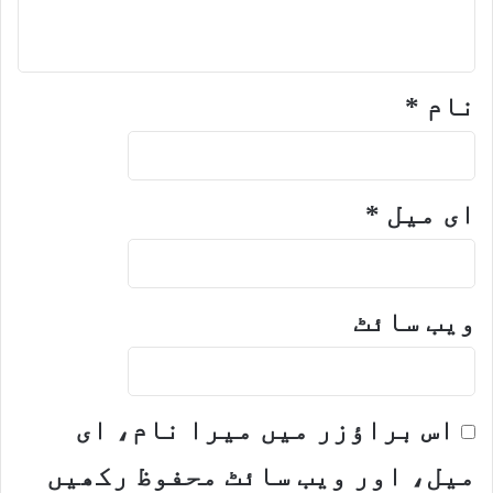
نام
*
ای میل
*
ویب‌ سائٹ
اس براؤزر میں میرا نام، ای
میل، اور ویب سائٹ محفوظ رکھیں