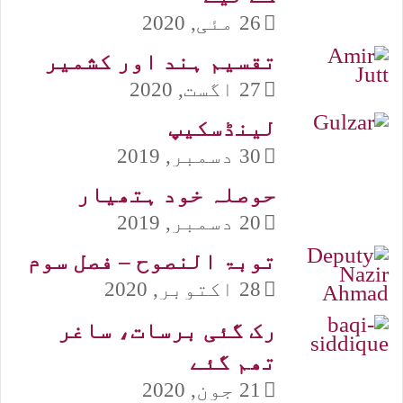
26 مئی, 2020
تقسیم ہند اور کشمیر
27 اگست, 2020
لینڈسکیپ
30 دسمبر, 2019
حوصلہ خود ہتھیار
20 دسمبر, 2019
توبۃ النصوح – فصل سوم
28 اکتوبر, 2020
رک گئی برسات، ساغر
تھم گئے
21 جون, 2020