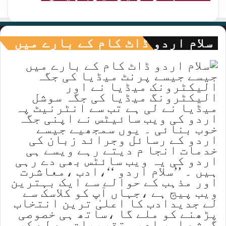
سلام اردو ڈاٹ کام کے بارے میں
جیسے جیسے پرنٹ میڈیا کی جگہ
الیکٹرونک میڈیا نے اور
الیکٹرونگ میڈیا کی جگہ سوشل
میڈیا نے لی ہے تب سے انٹرنیٹ پہ
اردو کی ویب سائیٹس نے اپنی جگہ
خوب بنائی ۔ یوں سمجھیے جیسے
اردو کے رسائل وجرائد زبان کی
خدمات انجا م دیتے رہے ویسے ہی
اردو کی یہ ویب سائٹس بھی دے رہی
ہیں ۔ ’’سلام اردو ‘‘،ادب ،معاشرت
اور مذہب کے حوالے سے ایک بہترین
ویب پیج ہے ،جہاں آپ کو کلاسک سے
لے جدیدادب کا اعلیٰ ترین انتخاب
پڑھنے کو ملے گا ،ساتھ ہی خصوصی
گوشے اور ادبی تقریبات سے لے کر