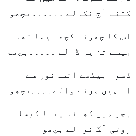
کتنے آج نکالے ۔۔۔۔۔۔بچھو
اس کا چھونا کچھ ایسا تھا
جیسے تن پر ڈالے ۔۔۔۔۔بچھو
ڈسوا بیٹھے انسانوں سے
اب ہیں مرنے والے۔۔۔۔بچھو
ہجر میں کھانا پینا کیسا
روٹی آگ نوالے بچھو