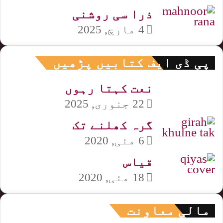
ذرا سی روشنی
4 مارچ, 2025
پی ڈی ایف کتابیں پڑھیں
نعت کہتا رہوں
22 جنوری, 2025
گرہ کھلنے تک
6 مئی, 2020
قیاس
18 مئی, 2020
مالی معاونت