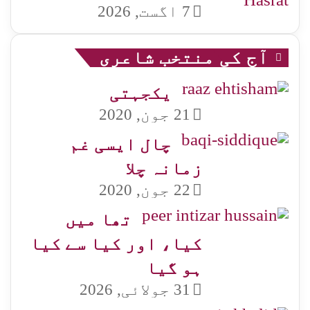
7 اگست, 2026
آج کی منتخب شاعری
یکجہتی
21 جون, 2020
چال ایسی غم
زمانہ چلا
22 جون, 2020
تھا میں
کیا، اور کیا سے کیا
ہو گیا
31 جولائی, 2026