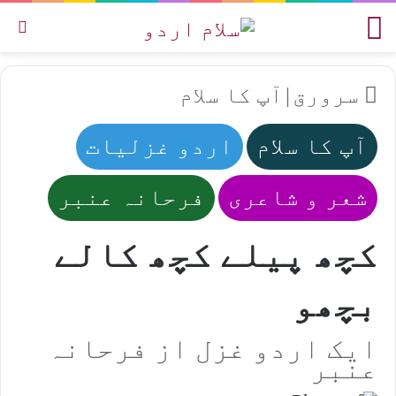
مینو
تل
سرورق
|
آپ کا سلام
آپ کا سلام
اردو غزلیات
شعر و شاعری
فرحانہ عنبر
کچھ پیلے کچھ کالے
بچھو
ایک اردو غزل از فرحانہ
عنبر