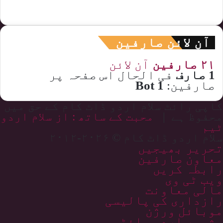
آن لائن صارفین
۲۱ صارفین
آن لائن
1 صارف
فی الحال اس صفحہ پر
صارفین:
1 Bot
کاپی رائٹ سلام اردو ڈاٹ کام کے حق میں
محفوظ ہے |
محبت کے ساتھ : از سلام اردو
ٹیم
سلام اردو ڈاٹ کام © ۲۰۲۶-۲۰۱۲
تحریر بھیجیں
معاون صارفین
رابطہ کریں
ویب ٹی وی
مالی معاونت
رازداری کی پالیسی
موبائل ورژن
مشہور اردو سائٹس