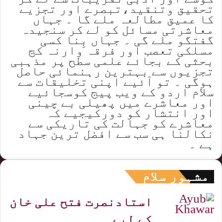
تحقیق وتنقید،تبصرے اور تجزیے
کا عمیق مطالعہ ملے گا ۔ جہاں
معاشرتی مسائل کو لے کر سنجیدہ
گفتگو ملے گی ۔ جہاں بِنا کسی
مسلکی تعصب اور فرقہ وارنہ کج
بحثی کے بجائے علمی سطح پر مذہبی
تجزیوں سے بہترین رہنمائی حاصل
ہوگی ۔ تو آئیے اپنی تخلیقات سے
سلام اردو کے ویب پیج کوسجائیے
اور معاشرے میں پھیلی بے چینی
اور انتشار کو دورکیجیے کہ
معاشرے کو جہالت کی تاریکی سے
نکالنا ہی سب سے افضل ترین جہاد
ہے ۔
مشہور سلام
استادنصرت فتح علی خان
کے لیے