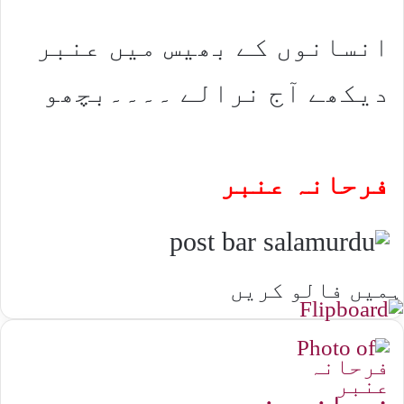
انسانوں کے بھیس میں عنبر
دیکھے آج نرالے ۔۔۔۔بچھو
فرحانہ عنبر
ہمیں فالو کریں
فرحانہ عنبر