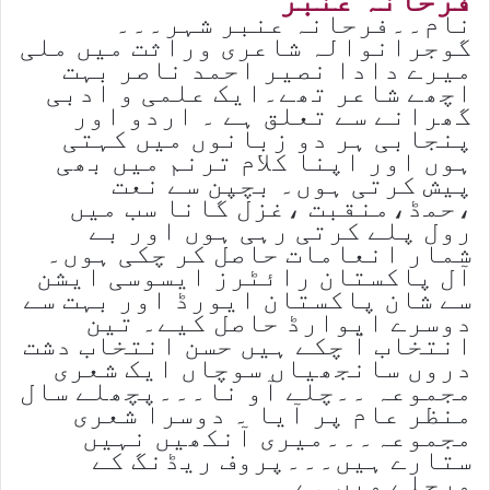
نام۔۔فرحانہ عنبر شہر۔۔۔
گوجرانوالہ شاعری وراثت میں ملی
میرے دادا نصیر احمد ناصر بہت
اچھے شاعر تھے۔ایک علمی و ادبی
گھرانے سے تعلق ہے ۔ اردو اور
پنجابی ہر دو زبانوں میں کہتی
ہوں اور اپنا کلام ترنم میں بھی
پیش کرتی ہوں۔ بچپن سے نعت
،حمڈ،منقبت ،غزل گانا سب میں
رول پلے کرتی رہی ہوں اور بے
شمار انعامات حاصل کر چکی ہوں۔
آل پاکستان رائٹرز ایسوسی ایشن
سے شان پاکستان ایورڈ اور بہت سے
دوسرے ایوارڈ حاصل کیے۔ تین
انتخاب آ چکے ہیں حسن انتخاب دشت
دروں سانجھیاں سوچاں ایک شعری
مجموعہ ۔۔چلے آو نا۔۔۔پچھلے سال
منظر عام پر آیا ۔ دوسرا شعری
مجموعہ۔۔۔میری آنکھیں نہیں
ستارے ہیں۔۔۔پروف ریڈنگ کے
مرحلے میں ہے۔