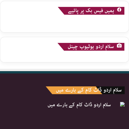
ہمیں فیس بک پر پائیے
سلام اردو یوٹیوب چینل
سلام اردو ڈاٹ کام کے بارے میں