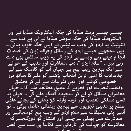
جیسے جیسے پرنٹ میڈیا کی جگہ الیکٹرونک میڈیا نے اور
الیکٹرونگ میڈیا کی جگہ سوشل میڈیا نے لی ہے تب سے
انٹرنیٹ پہ اردو کی ویب سائیٹس نے اپنی جگہ خوب بنائی ۔
یوں سمجھیے جیسے اردو کے رسائل وجرائد زبان کی خدمات
انجا م دیتے رہے ویسے ہی اردو کی یہ ویب سائٹس بھی دے
رہی ہیں ۔ ’’سلام اردو ‘‘،ادب ،معاشرت اور مذہب کے حوالے
سے ایک بہترین ویب پیج ہے ،جہاں آپ کو کلاسک سے لے
جدیدادب کا اعلیٰ ترین انتخاب پڑھنے کو ملے گا ،ساتھ ہی
خصوصی گوشے اور ادبی تقریبات سے لے کر تحقیق
وتنقید،تبصرے اور تجزیے کا عمیق مطالعہ ملے گا ۔ جہاں
معاشرتی مسائل کو لے کر سنجیدہ گفتگو ملے گی ۔ جہاں بِنا
کسی مسلکی تعصب اور فرقہ وارنہ کج بحثی کے بجائے علمی
سطح پر مذہبی تجزیوں سے بہترین رہنمائی حاصل ہوگی ۔ تو
آئیے اپنی تخلیقات سے سلام اردو کے ویب پیج کوسجائیے اور
معاشرے میں پھیلی بے چینی اور انتشار کو دورکیجیے کہ
معاشرے کو جہالت کی تاریکی سے نکالنا ہی سب سے افضل
ترین جہاد ہے ۔