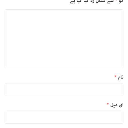
کو
*
سے نشان زد کیا گیا ہے
ت
ب
ص
ر
ہ
*
نام
*
ای میل
*