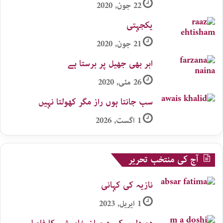
22 جون, 2020
یکجہتی
21 جون, 2020
ابر بھی جھیل پر برستا ہے
26 مئی, 2020
سب جانتا ہوں راز مگر کھولتا نہیں
1 اگست, 2026
آج کی منتخب تحریر
نازیہ کی کہانی
1 اپریل, 2023