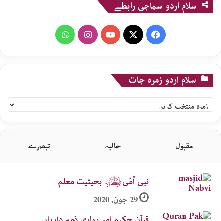
سلام اردو سماجی رابطے
WhatsApp
Instagram
YouTube
X
Facebook
سلام اردو زمرہ جات
سلام
اردو
زمرہ
جات
مقبول
حالیہ
تبصرے
نبی اُمّیﷺ بحیثیت معلم
29 جون, 2020
قرآنِ حکیم اور ہماری ذمہ داریاں