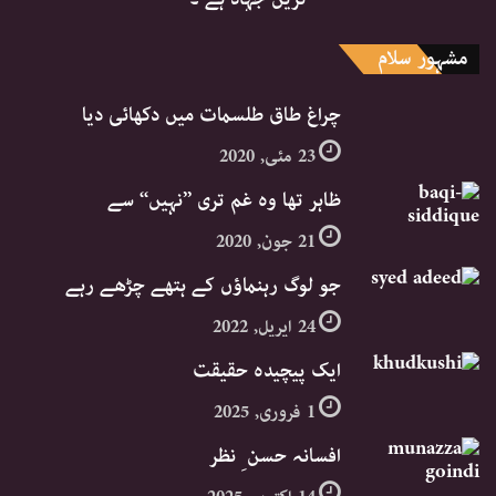
مشہور سلام
چراغ طاق طلسمات میں دکھائی دیا
23 مئی, 2020
ظاہر تھا وہ غم تری ’’نہیں‘‘ سے
21 جون, 2020
جو لوگ رہنماؤں کے ہتھے چڑھے رہے
24 اپریل, 2022
ایک پیچیدہ حقیقت
1 فروری, 2025
افسانہ حسن ِ نظر