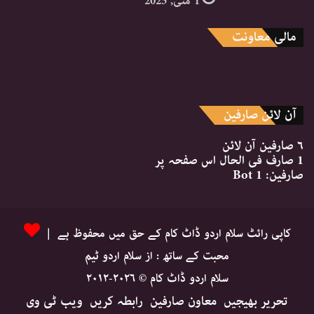
1 مئی, 2025
مالی معاونت
آن لائن صارفین
۶ صارفین
آن لائن
1 صارف
فی الحال اس صفحہ پر
صارفین:
1 Bot
کاپی رائٹ سلام اردو ڈاٹ کام کے حق میں محفوظ ہے |
محبت کے ساتھ : از سلام اردو ٹیم
سلام اردو ڈاٹ کام © ۲۰۲۶-۲۰۱۲
تحریر بھیجیں
معاون صارفین
رابطہ کریں
ویب ٹی وی