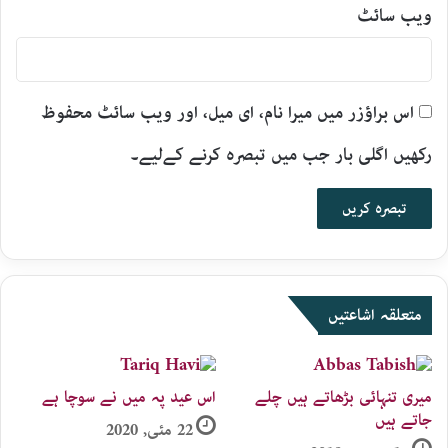
ویب‌ سائٹ
اس براؤزر میں میرا نام، ای میل، اور ویب سائٹ محفوظ
رکھیں اگلی بار جب میں تبصرہ کرنے کےلیے۔
متعلقہ اشاعتیں
میری تنہائی بڑھاتے ہیں چلے
اس عید پہ میں نے سوچا ہے
جاتے ہیں
22 مئی, 2020