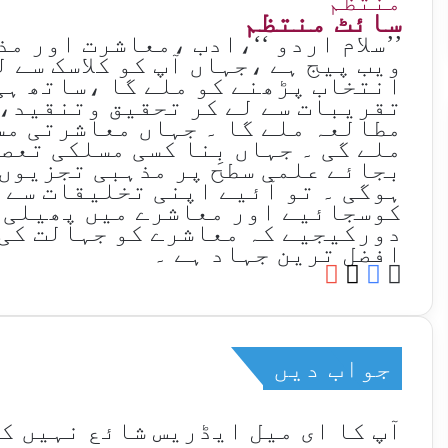
سائٹ منتظم
’’سلام اردو ‘‘،ادب ،معاشرت اور م
ویب پیج ہے ،جہاں آپ کو کلاسک سے 
انتخاب پڑھنے کو ملے گا ،ساتھ ہی
تقریبات سے لے کر تحقیق وتنقید،
مطالعہ ملے گا ۔ جہاں معاشرتی مس
ملے گی ۔ جہاں بِنا کسی مسلکی تعص
بجائے علمی سطح پر مذہبی تجزیوں
ہوگی ۔ تو آئیے اپنی تخلیقات سے 
کوسجائیے اور معاشرے میں پھیلی 
دورکیجیے کہ معاشرے کو جہالت کی 
افضل ترین جہاد ہے ۔
YouTube
Facebook
Website
X
جواب دیں
آپ کا ای میل ایڈریس شائع نہیں ک