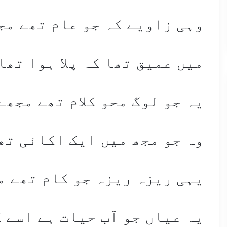
وہی زاویے کہ جو عام تھے مج
میں عمیق تھا کہ پلا ہوا تھا
یہ جو لوگ محو کلام تھے مجھے
وہ جو مجھ میں ایک اکائی تھ
یہی ریزہ ریزہ جو کام تھے م
یہ عیاں جو آب حیات ہے اسے 