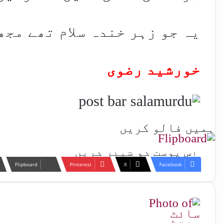
یہ جو زہر خندہ سلام تھے مجھ
خورشید رضوی
ہمیں فالو کریں
اس پوسٹ کو شیئر کریں
Flipboard
Pinterest
X
Facebook