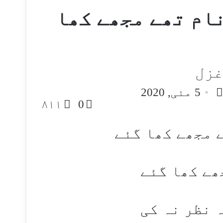
نام تھے مجھے کھا
غزل
Follo
Send
5 مئی, 2020
an
o
۸۱۱
0
email
ے مجھے کھا گئے
ھے کھا گئے
 نظر نہ کی