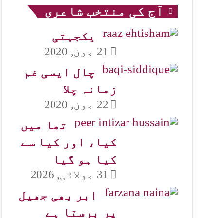
آج کی منتخب شاعری
یکجہتی
21 جون, 2020
چال ایسی غم
زمانہ چلا
22 جون, 2020
تھا میں
کیا، اور کیا سے
کیا ہو گیا
31 جولائی, 2026
ابر بھی جھیل
پر برستا ہے