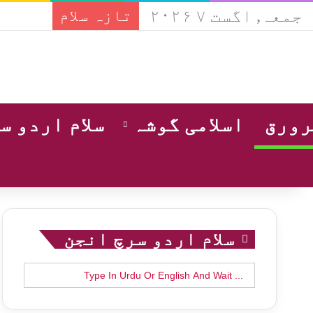
جمعہ, اگست ۷ ۲۰۲۶
تازہ سلام
ورق
اسلامی گوشہ
سلام اردو س
سلام اردو سرچ انجن
Search
for: