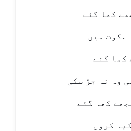
ھے کھا گئے
 سکوت میں
 کھا گئے
ی وہ نہ جڑ سکی
جھے کھا گئے
کیا کروں