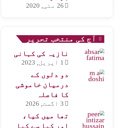
26 مئی, 2020
آج کی منتخب تحریر
نازیہ کی کہانی
1 اپریل, 2023
دو دلوں کے
درمیان خاموشی
کا فاصلہ
3 اگست, 2026
تھا میں کیا،
اور کیا سے کیا