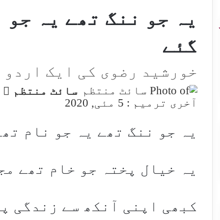
یہ جو ننگ تھے یہ جو 
گئے
خورشید رضوی کی ایک اردو 
w
سائٹ منتظم
n
آخری ترمیم : 5 مئی, 2020
X
یہ جو ننگ تھے یہ جو نام تھ
یہ خیال پختہ جو خام تھے مج
کبھی اپنی آنکھ سے زندگی پہ