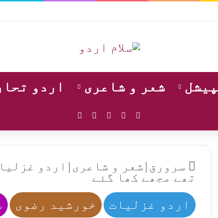
پیشل
شعر و شاعری
اردو تحار
WhatsApp
Instagram
YouTube
Facebook
X
سرورق
|
شعر و شاعری
|
اردو غزلیا
تھے مجھے کھا گئے
اردو غزلیات
خورشید رضوی
ش