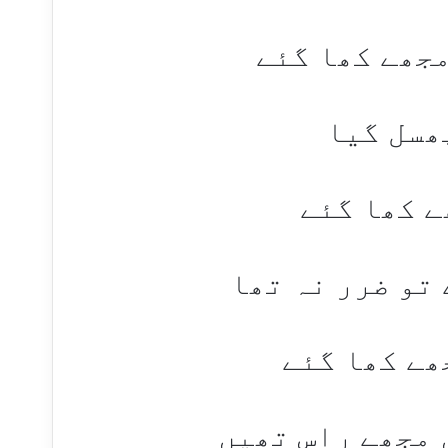
مجھے کھا گئے
ھسل گیا
ے کھا گئے
 تو ضرر نہ تھا
ھے کھا گئے
 مجھے راس تھیں