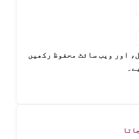
ل، اور ویب سائٹ محفوظ رکھیں
ے۔
جاتا