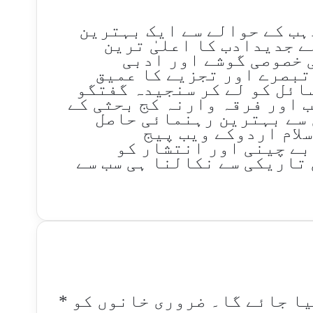
ذہب کے حوالے سے ایک بہترین
لے جدیدادب کا اعلیٰ ترین
 خصوصی گوشے اور ادبی
تبصرے اور تجزیے کا عمیق
ائل کو لے کر سنجیدہ گفتگو
ب اور فرقہ وارنہ کج بحثی کے
 سے بہترین رہنمائی حاصل
سلام اردوکے ویب پیج
بے چینی اور انتشار کو
تاریکی سے نکالنا ہی سب سے
یا جائے گا۔
ضروری خانوں کو
*