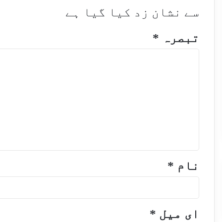
سے نشان زد کیا گیا ہے
تبصرہ
*
نام
*
ای میل
*