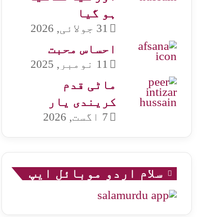
ہو گیا
31 جولائی, 2026
احساس محبت
11 نومبر, 2025
ماٹی قدم
کریندی یار
7 اگست, 2026
سلام اردو موبائل ایپ