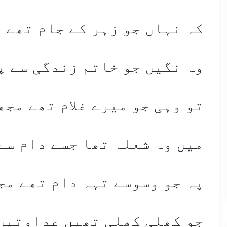
کہ نہاں جو زہر کے جام تھے 
وہ نگیں جو خاتم زندگی سے پ
تو وہی جو میرے غلام تھے مجھ
میں وہ شعلہ تھا جسے دام سے
پہ جو وسوسے تہہ دام تھے مج
جو کھلی کھلی تھیں عداوتیں