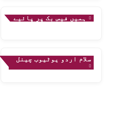
ہمیں فیس بک پر پائیے
سلام اردو یوٹیوب چینل