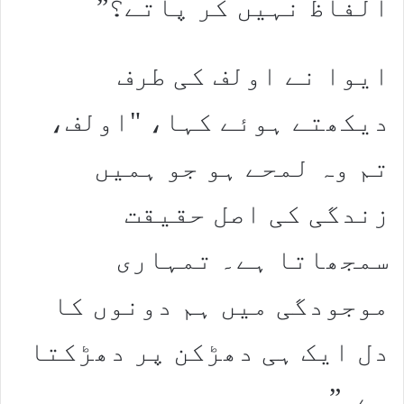
الفاظ نہیں کر پاتے؟”
ایوا نے اولف کی طرف
دیکھتے ہوئے کہا، "اولف،
تم وہ لمحے ہو جو ہمیں
زندگی کی اصل حقیقت
سمجھاتا ہے۔ تمہاری
موجودگی میں ہم دونوں کا
دل ایک ہی دھڑکن پر دھڑکتا
ہے۔”