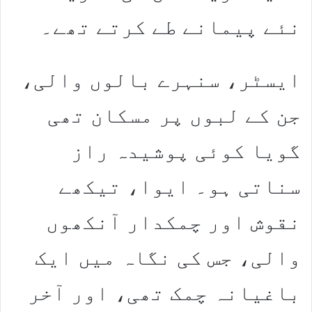
نئے پیمانے طے کرتے تھے۔
ایسٹر، سنہرے بالوں والی،
جن کے لبوں پر مسکان تھی
گویا کوئی پوشیدہ راز
سناتی ہو۔ ایوا، تیکھے
نقوش اور چمکدار آنکھوں
والی، جس کی نگاہ میں ایک
باغیانہ چمک تھی، اور آخر