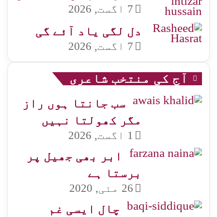
7 اگست, 2026
دل لگی یاد آئے گی
7 اگست, 2026
آج کی منتخب شاعری
سب جانتا ہوں راز
مگر کھولتا نہیں
1 اگست, 2026
ابر بھی جھیل پر
برستا ہے
26 مئی, 2020
چال ایسی غم