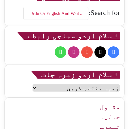
Search for:
سلام اردو سماجی رابطے
WhatsApp
Instagram
YouTube
Facebook
X
سلام اردو زمرہ جات
سلام
اردو
زمرہ
جات
مقبول
حالیہ
تبصرے