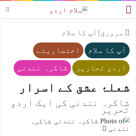
مینو
تل
سرورق
|
آپ کا سلام
آپ کا سلام
اختصاریئے
اردو تحاریر
شاکرہ نندنی
شعلۂ عشق کے اسرار
شاکرہ نندنی کی ایک اردو
تحریر
شاکرہ
Send
نندنی
an