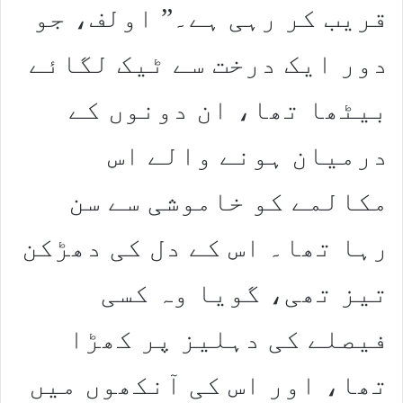
قریب کر رہی ہے۔” اولف، جو
دور ایک درخت سے ٹیک لگائے
بیٹھا تھا، ان دونوں کے
درمیان ہونے والے اس
مکالمے کو خاموشی سے سن
رہا تھا۔ اس کے دل کی دھڑکن
تیز تھی، گویا وہ کسی
فیصلے کی دہلیز پر کھڑا
تھا، اور اس کی آنکھوں میں