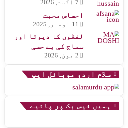
7 اگست, 2026
احساس محبت
11 نومبر, 2025
لفظوں کا دیوتا اور
سماج کی بے حسی
2 جون, 2026
سلام اردو موبائل ایپ
ہمیں فیس بک پر پائیے