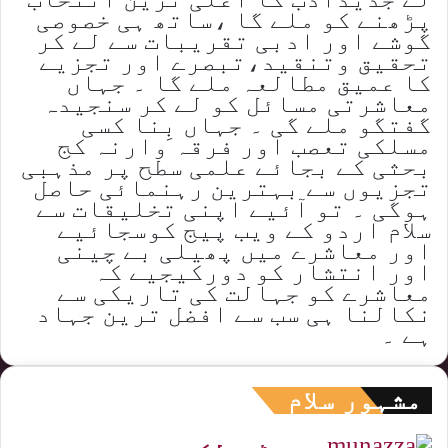
پڑھنے کو ملے گا ،ساتھ ہی خصوصی
گوشے اور ادبی تقریبات سے لے کر
تحقیق وتنقید،تبصرے اور تجزیے
کا عمیق مطالعہ ملے گا ۔ جہاں
معاشرتی مسائل کو لے کر سنجیدہ
گفتگو ملے گی ۔ جہاں بِنا کسی
مسلکی تعصب اور فرقہ وارنہ کج
بحثی کے بجائے علمی سطح پر مذہبی
تجزیوں سے بہترین رہنمائی حاصل
ہوگی ۔ تو آئیے اپنی تخلیقات سے
سلام اردو کے ویب پیج کوسجائیے
اور معاشرے میں پھیلی بے چینی
اور انتشار کو دورکیجیے کہ
معاشرے کو جہالت کی تاریکی سے
نکالنا ہی سب سے افضل ترین جہاد
ہے ۔
مشہور سلام