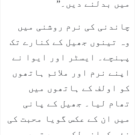
میں بدلنے دیں۔”
چاندنی کی نرم روشنی میں
وہ تینوں جھیل کے کنارے تک
پہنچے۔ ایسٹر اور ایوا نے
اپنے نرم اور ملائم ہاتھوں
کو اولف کے ہاتھوں میں
تھام لیا۔ جھیل کے پانی
میں ان کے عکس گویا محبت کی
نئی کہانی لکھ رہے تھے،