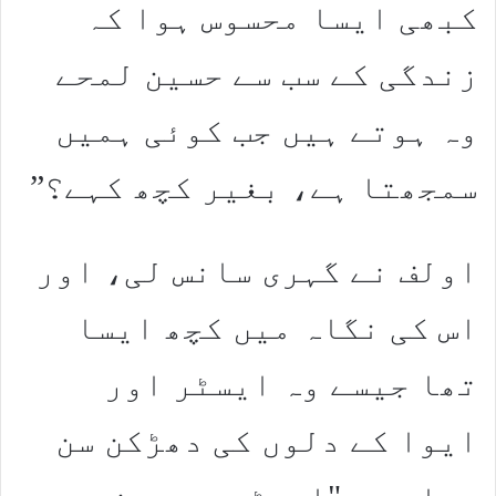
کبھی ایسا محسوس ہوا کہ
زندگی کے سب سے حسین لمحے
وہ ہوتے ہیں جب کوئی ہمیں
سمجھتا ہے، بغیر کچھ کہے؟”
اولف نے گہری سانس لی، اور
اس کی نگاہ میں کچھ ایسا
تھا جیسے وہ ایسٹر اور
ایوا کے دلوں کی دھڑکن سن