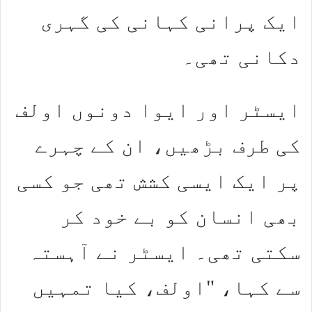
ایک پرانی کہانی کی گہری
دکانی تھی۔
ایسٹر اور ایوا دونوں اولف
کی طرف بڑھیں، ان کے چہرے
پر ایک ایسی کشش تھی جو کسی
بھی انسان کو بے خود کر
سکتی تھی۔ ایسٹر نے آہستہ
سے کہا، "اولف، کیا تمہیں