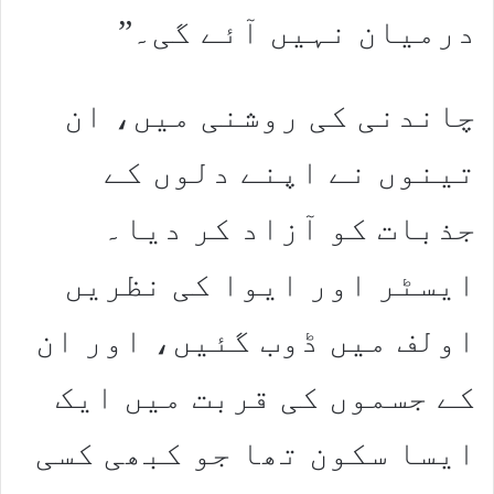
درمیان نہیں آئے گی۔”
چاندنی کی روشنی میں، ان
تینوں نے اپنے دلوں کے
جذبات کو آزاد کر دیا۔
ایسٹر اور ایوا کی نظریں
اولف میں ڈوب گئیں، اور ان
کے جسموں کی قربت میں ایک
ایسا سکون تھا جو کبھی کسی