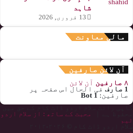
شاہد
13 فروری, 2026
مالی معاونت
آن لائن صارفین
۸ صارفین
آن لائن
1 صارف
فی الحال اس صفحہ پر
صارفین:
1 Bot
کاپی رائٹ سلام اردو ڈاٹ کام کے حق میں
محفوظ ہے |
محبت کے ساتھ : از سلام اردو
ٹیم
سلام اردو ڈاٹ کام © ۲۰۲۶-۲۰۱۲
تحریر بھیجیں