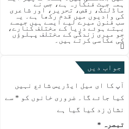
ہمہ جہت فنکارہ ہے، جس نے
ماڈلنگ، رقص، تحریر، اور شاعری
کی وادیوں میں قدم رکھا ہے۔ یہ
سب فنون میرے لیے ایسے ہیں جیسے
بہتے ہوئے دریا کے مختلف کنارے،
جو میری زندگی کے مختلف پہلوؤں
کی عکاسی کرتے ہیں۔
Website
جواب دیں
آپ کا ای میل ایڈریس شائع نہیں
کیا جائے گا۔
ضروری خانوں کو
*
سے
نشان زد کیا گیا ہے
تبصرہ
*