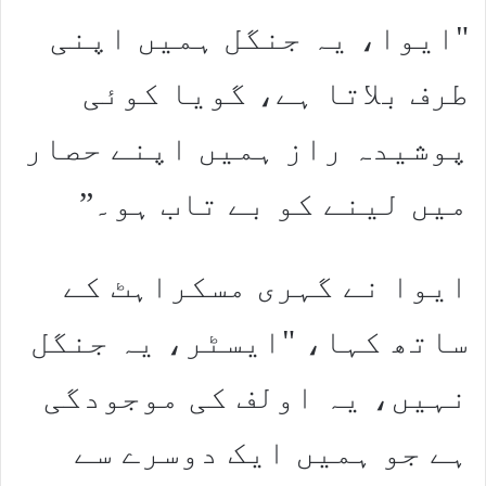
"ایوا، یہ جنگل ہمیں اپنی
طرف بلاتا ہے، گویا کوئی
پوشیدہ راز ہمیں اپنے حصار
میں لینے کو بے تاب ہو۔”
ایوا نے گہری مسکراہٹ کے
ساتھ کہا، "ایسٹر، یہ جنگل
نہیں، یہ اولف کی موجودگی
ہے جو ہمیں ایک دوسرے سے