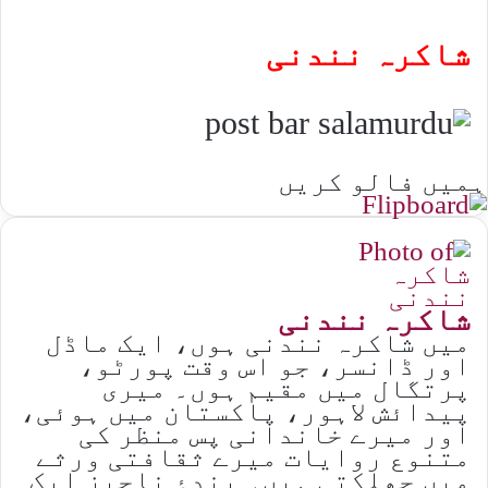
شاکرہ نندنی
ہمیں فالو کریں
شاکرہ نندنی
میں شاکرہ نندنی ہوں، ایک ماڈل
اور ڈانسر، جو اس وقت پورٹو،
پرتگال میں مقیم ہوں۔ میری
پیدائش لاہور، پاکستان میں ہوئی،
اور میرے خاندانی پس منظر کی
متنوع روایات میرے ثقافتی ورثے
میں جھلکتی ہیں۔ بندۂ ناچیز ایک