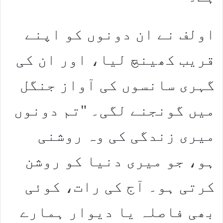
اولف نے ان دونوں کو اپنے
قریب کھینچ لیا، اور ان کی
گہری سانسوں کی آواز جنگل
میں گونجنے لگی۔ "تم دونوں
میری زندگی کی وہ روشنی
ہو، جو میری دنیا کو روشن
کرتی ہو۔ آج کی رات، کوئی
بھی فاصلہ یا دیوار ہمارے