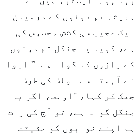
رہا ہو۔ "ایسٹر، میں نے
ہمیشہ تم دونوں کے درمیان
ایک عجیب سی کشش محسوس کی
ہے، گویا یہ جنگل تم دونوں
کے رازوں کا گواہ ہے۔” ایوا
نے آہستہ سے اولف کی طرف
جھک کر کہا، "اولف، اگر یہ
جنگل گواہ ہے، تو آج کی رات
ہم اپنے خوابوں کو حقیقت