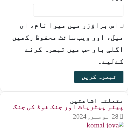
اس براؤزر میں میرا نام، ای
میل، اور ویب سائٹ محفوظ رکھیں
اگلی بار جب میں تبصرہ کرنے
کےلیے۔
متعلقہ اشاعتیں
پیٹو پیٹریاٹ اور جنک فوڈ کی جنگ
28 نومبر, 2024