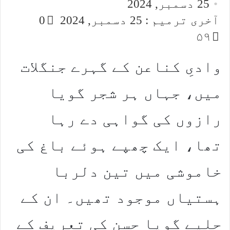
25 دسمبر, 2024
email
آخری ترمیم : 25 دسمبر, 2024
0
۵۹
وادیِ کناعن کے گہرے جنگلات
میں، جہاں ہر شجر گویا
رازوں کی گواہی دے رہا
تھا، ایک چھپے ہوئے باغ کی
خاموشی میں تین دلربا
ہستیاں موجود تھیں۔ ان کے
حلیے گویا حسن کی تعریف کے