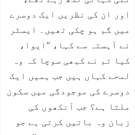
اور ان کی نظریں ایک دوسرے
میں گم ہو چکی تھیں۔ ایسٹر
نے آہستہ سے کہا، "ایوا،
کیا تم نے کبھی سوچا کہ وہ
لمحے کہاں ہیں جب ہمیں ایک
دوسرے کی موجودگی میں سکون
ملتا ہے؟ جب آنکھوں کی
زبان وہ باتیں کرتی ہے جو