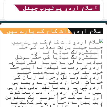
سلام اردو یوٹیوب چینل
سلام اردو ڈاٹ کام کے بارے میں
جیسے جیسے پرنٹ میڈیا کی جگہ
الیکٹرونک میڈیا نے اور
الیکٹرونگ میڈیا کی جگہ سوشل
میڈیا نے لی ہے تب سے انٹرنیٹ پہ
اردو کی ویب سائیٹس نے اپنی جگہ
خوب بنائی ۔ یوں سمجھیے جیسے
اردو کے رسائل وجرائد زبان کی
خدمات انجا م دیتے رہے ویسے ہی
اردو کی یہ ویب سائٹس بھی دے رہی
ہیں ۔ ’’سلام اردو ‘‘،ادب ،معاشرت
اور مذہب کے حوالے سے ایک بہترین
ویب پیج ہے ،جہاں آپ کو کلاسک سے
لے جدیدادب کا اعلیٰ ترین انتخاب