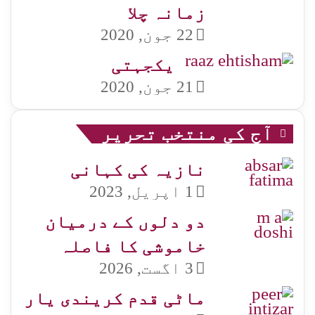
زمانہ چلا
22 جون, 2020
یکجہتی
21 جون, 2020
آج کی منتخب تحریر
نازیہ کی کہانی
1 اپریل, 2023
دو دلوں کے درمیان
خاموشی کا فاصلہ
3 اگست, 2026
ماٹی قدم کریندی یار