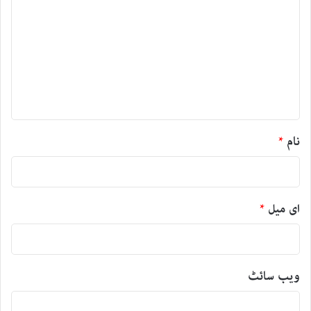
ب
ص
ر
ہ
*
نام
*
ای میل
*
ویب‌ سائٹ