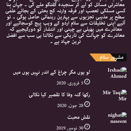
معاشرتی مسائل کو لے کر سنجیدہ گفتگو ملے گی ۔ جہاں بِنا
کسی مسلکی تعصب اور فرقہ وارنہ کج بحثی کے بجائے علمی
سطح پر مذہبی تجزیوں سے بہترین رہنمائی حاصل ہوگی ۔ تو
آئیے اپنی تخلیقات سے سلام اردو کے ویب پیج کوسجائیے اور
معاشرے میں پھیلی بے چینی اور انتشار کو دورکیجیے کہ
معاشرے کو جہالت کی تاریکی سے نکالنا ہی سب سے افضل
ترین جہاد ہے ۔
مشہور سلام
لو ہوں مگر چراغ کے اندر نہیں ہوں میں
5 فروری, 2020
رکھا گنہ وفا کا تقصیر کیا نکالی
28 جون, 2020
نقش محبت
30 نومبر, 2019