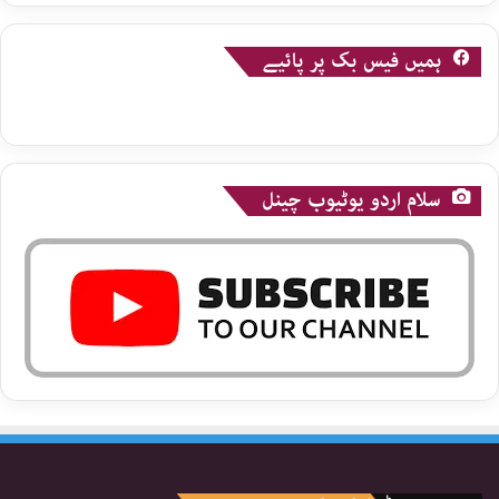
ہمیں فیس بک پر پائیے
سلام اردو یوٹیوب چینل