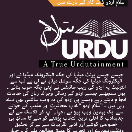
سلام اردو ڈاٹ کام کے بارے میں
جیسے جیسے پرنٹ میڈیا کی جگہ الیکٹرونک میڈیا نے اور
الیکٹرونگ میڈیا کی جگہ سوشل میڈیا نے لی ہے تب سے
انٹرنیٹ پہ اردو کی ویب سائیٹس نے اپنی جگہ خوب بنائی ۔
یوں سمجھیے جیسے اردو کے رسائل وجرائد زبان کی خدمات
انجا م دیتے رہے ویسے ہی اردو کی یہ ویب سائٹس بھی دے
رہی ہیں ۔ ’’سلام اردو ‘‘،ادب ،معاشرت اور مذہب کے حوالے
سے ایک بہترین ویب پیج ہے ،جہاں آپ کو کلاسک سے لے
جدیدادب کا اعلیٰ ترین انتخاب پڑھنے کو ملے گا ،ساتھ ہی
خصوصی گوشے اور ادبی تقریبات سے لے کر تحقیق
وتنقید،تبصرے اور تجزیے کا عمیق مطالعہ ملے گا ۔ جہاں