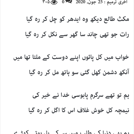
آخری ترمیم : 25 جون, 2020
0
۳۰۵
email
مکث طالع دیکھ وہ ایدھر کو چل کر رہ گیا
رات جو تھی چاند سا گھر سے نکل کر رہ گیا
خواب میں کل پائوں اپنے دوست کے ملتا تھا میں
آنکھ دشمن کھل گئی سو ہاتھ مل کر رہ گیا
ہم تو تھے سرگرم پابوسی خدا نے خیر کی
نیمچہ کل خوش غلاف اس کا اگل کر رہ گیا
ہم بھی دنیا کی طلب میں سر کے بل ہوتے کھڑے