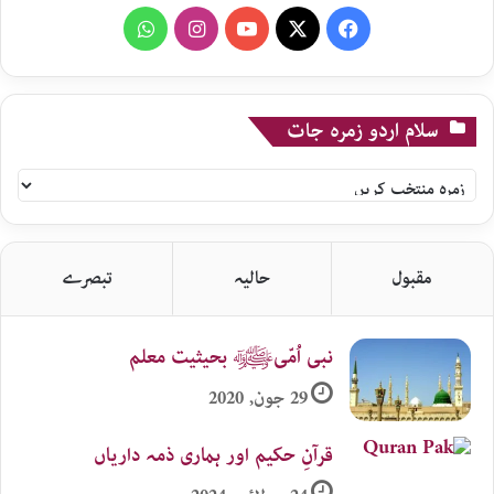
WhatsApp
Instagram
YouTube
X
Facebook
سلام اردو زمرہ جات
سلام
اردو
زمرہ
جات
مقبول
حالیہ
تبصرے
نبی اُمّیﷺ بحیثیت معلم
29 جون, 2020
قرآنِ حکیم اور ہماری ذمہ داریاں