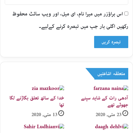
اس براؤزر میں میرا نام، ای میل، اور ویب سائٹ محفوظ
رکھیں اگلی بار جب میں تبصرہ کرنے کےلیے۔
متعلقہ اشاعتیں
آدھی رات کے شاید سپنے
خدا کے ساتھ تعلق بگاڑنے لگا
جھوٹے تھے
تھا
23 مئی, 2020
13 مئی, 2020