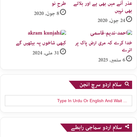
عذر آنے میں بھی ہے اور بلاتے
طرحِ نو
بھی نہیں
8 جون, 2020
24 جون, 2020
خدا کرے کہ مری ارض پاک پر
کبھی شاخوں پہ بیٹھیں گے
اترے
31 مئی, 2024
6 ستمبر, 2025
سلام اردو سرچ انجن
Search
for:
سلام اردو سماجی رابطے