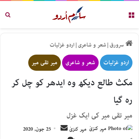
مینو
تلاش
سرورق
|
شعر و شاعری
|
اردو غزلیات
اردو غزلیات
شعر و شاعری
میر تقی میر
مکث طالع دیکھ وہ ایدھر کو چل کر
رہ گیا
میر تقی میر کی ایک غزل
Send
مہر کنزیٰ
25 جون, 2020
an