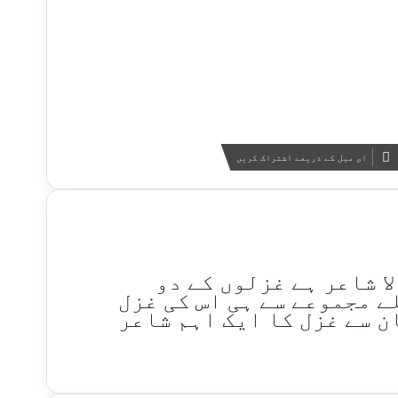
ای میل کے ذریعے اشتراک کریں
ا شاعر ہے غزلوں کے دو
ے مجموعے سے ہی اس کی غزل
ن سے غزل کا ایک اہم شاعر