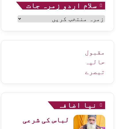
سلام اردو زمرہ جات
سلام
اردو
زمرہ
جات
مقبول
حالیہ
تبصرے
نیا اضافہ
لباس کی شرعی