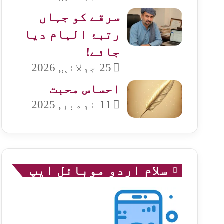
سرقے کو جہاں
رتبۂ الہام دیا
جائے!
25 جولائی, 2026
احساس محبت
11 نومبر, 2025
سلام اردو موبائل ایپ