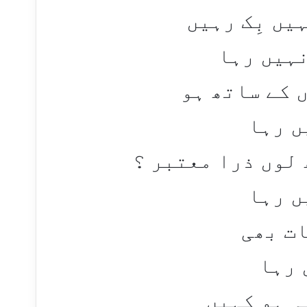
یں بِک رہیں
نہیں رہا
 کے ساتھ ہو
ں رہا
 لوں ذرا معتبر ؟
ں رہا
ات بھی
 رہا
ہ ہو کہیں