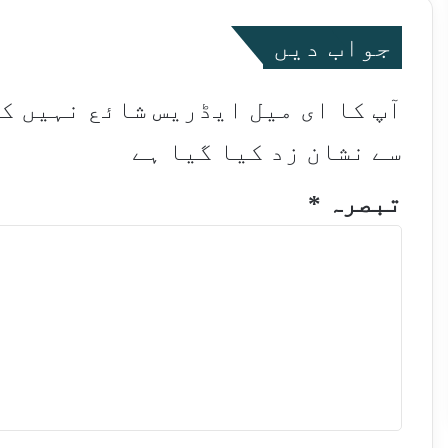
جواب دیں
آپ کا ای میل ایڈریس شائع نہیں ک
سے نشان زد کیا گیا ہے
تبصرہ
*