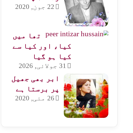
22 جون, 2020
تھا میں
کیا، اور کیا سے
کیا ہو گیا
31 جولائی, 2026
ابر بھی جھیل
پر برستا ہے
26 مئی, 2020