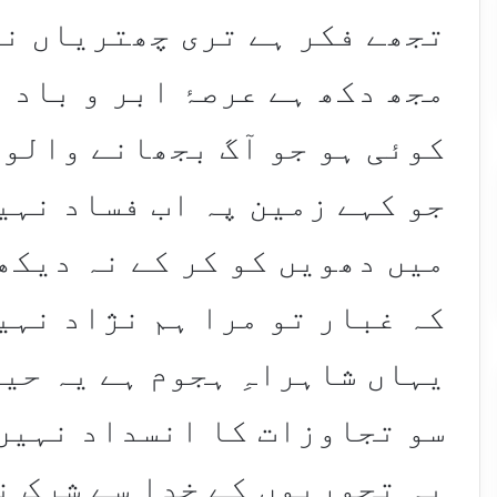
تجھے فکر ہے تری چھتریاں نہ
مجھ دکھ ہے عرصۂ ابر و باد 
کوئی ہو جو آگ بجھانے والوں
جو کہے زمین پہ اب فساد نہی
میں دھویں کو کر کے نہ دیکھ
کہ غبار تو مرا ہم نژاد نہی
یہاں شاہراہِ ہجوم ہے یہ حی
سو تجاوزات کا انسداد نہیں
یہ تجوریوں کے خدا سے شرک ن