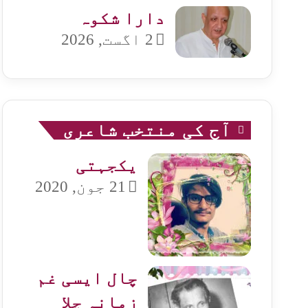
دارا شکوہ
2 اگست, 2026
آج کی منتخب شاعری
یکجہتی
21 جون, 2020
چال ایسی غم
زمانہ چلا