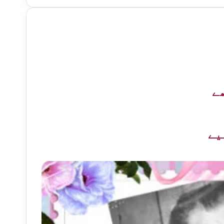
ھے
یے