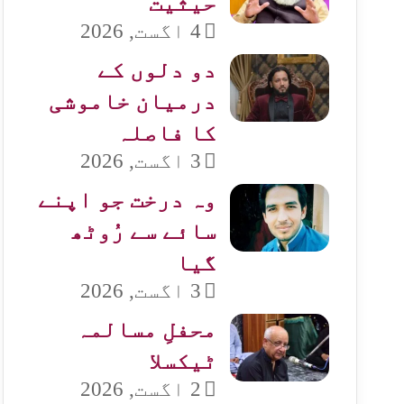
حیثیت
4 اگست, 2026
دو دلوں کے
درمیان خاموشی
کا فاصلہ
3 اگست, 2026
وہ درخت جو اپنے
سائے سے رُوٹھ
گیا
3 اگست, 2026
محفلِ مسالمہ
ٹیکسلا
2 اگست, 2026