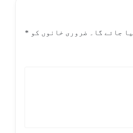
یا جائے گا۔
ضروری خانوں کو
*