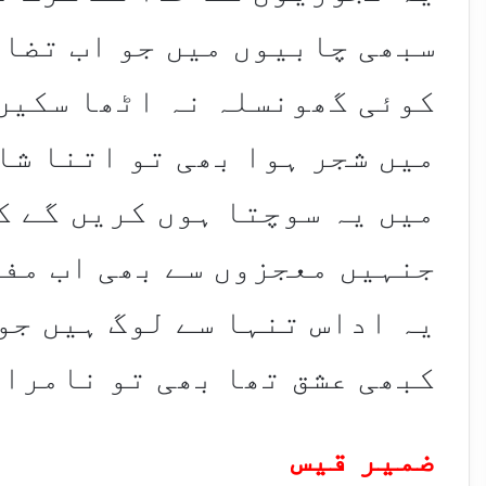
سبھی چابیوں میں جو اب تضاد
کوئی گھونسلہ نہ اٹھا سکیں
میں شجر ہوا بھی تو اتنا شا
میں یہ سوچتا ہوں کریں گے ک
جنہیں معجزوں سے بھی اب مفا
یہ اداس تنہا سے لوگ ہیں جو 
کبھی عشق تھا بھی تو نامراد
ضمیر قیس