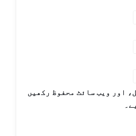
ل، اور ویب سائٹ محفوظ رکھیں
ے۔