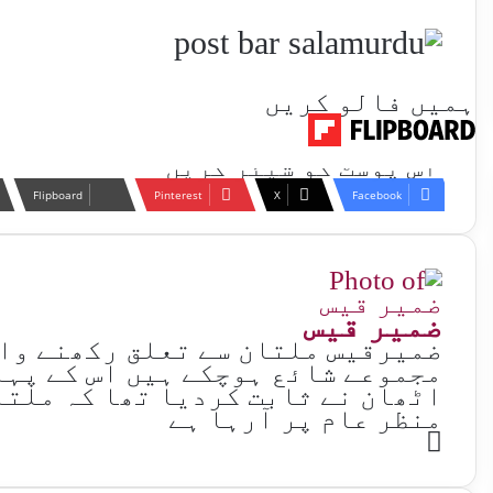
ہمیں فالو کریں
اس پوسٹ کو شیئر کریں
Flipboard
Pinterest
X
Facebook
ضمیر قیس
ضمیرقیس ملتان سے تعلق رکھنے وال
مجموعے شائع ہوچکے ہیں اس کے پہل
اٹھان نے ثابت کردیا تھا کہ ملتا
منظر عام پر آرہا ہے
Website