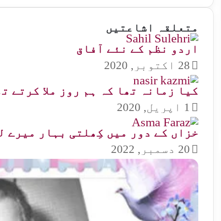
متعلقہ اشاعتیں
اردو نظم کے نئے آفاق
28 اکتوبر, 2020
کیا زمانہ تھا کہ ہم روز ملا کرتے ت
1 اپریل, 2020
خزاں کے دور میں کِھلتی بہار میرے ل
20 دسمبر, 2022