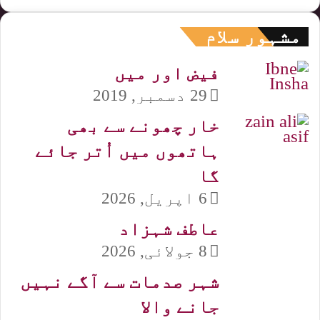
مشہور سلام
فیض اور میں
29 دسمبر, 2019
خار چھونے سے بھی
ہاتھوں میں اُتر جائے
گا
6 اپریل, 2026
عاطف شہزاد
8 جولائی, 2026
شہر صدمات سے آگے نہیں
جانے والا