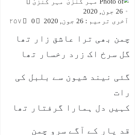
Send
مہر کنزیٰ
an
26 جون, 2020
email
آخری ترمیم : 26 جون, 2020
0
۲۵۷
چمن بھی ترا عاشق زار تھا
گل سرخ اک زرد رخسار تھا
گئی نیند شیون سے بلبل کی
رات
کہیں دل ہمارا گرفتار تھا
قد یار کے آگے سرو چمن