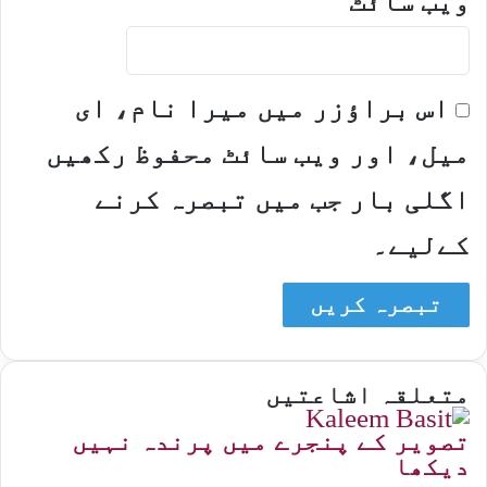
ویب‌ سائٹ
اس براؤزر میں میرا نام، ای
میل، اور ویب سائٹ محفوظ رکھیں
اگلی بار جب میں تبصرہ کرنے
کےلیے۔
متعلقہ اشاعتیں
تصویر کے پنجرے میں پرندہ نہیں
دیکھا