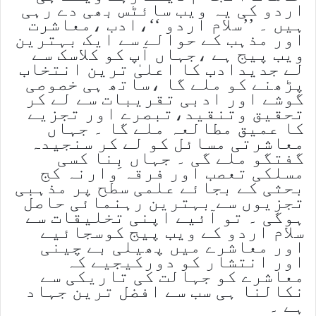
اردو کی یہ ویب سائٹس بھی دے رہی
ہیں ۔ ’’سلام اردو ‘‘،ادب ،معاشرت
اور مذہب کے حوالے سے ایک بہترین
ویب پیج ہے ،جہاں آپ کو کلاسک سے
لے جدیدادب کا اعلیٰ ترین انتخاب
پڑھنے کو ملے گا ،ساتھ ہی خصوصی
گوشے اور ادبی تقریبات سے لے کر
تحقیق وتنقید،تبصرے اور تجزیے
کا عمیق مطالعہ ملے گا ۔ جہاں
معاشرتی مسائل کو لے کر سنجیدہ
گفتگو ملے گی ۔ جہاں بِنا کسی
مسلکی تعصب اور فرقہ وارنہ کج
بحثی کے بجائے علمی سطح پر مذہبی
تجزیوں سے بہترین رہنمائی حاصل
ہوگی ۔ تو آئیے اپنی تخلیقات سے
سلام اردو کے ویب پیج کوسجائیے
اور معاشرے میں پھیلی بے چینی
اور انتشار کو دورکیجیے کہ
معاشرے کو جہالت کی تاریکی سے
نکالنا ہی سب سے افضل ترین جہاد
ہے ۔