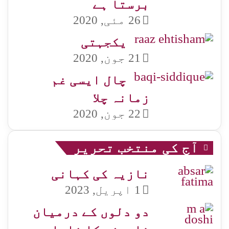
برستا ہے
26 مئی, 2020
یکجہتی
21 جون, 2020
چال ایسی غم
زمانہ چلا
22 جون, 2020
آج کی منتخب تحریر
نازیہ کی کہانی
1 اپریل, 2023
دو دلوں کے درمیان