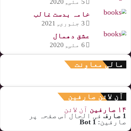
5 مئی, 2020
خامہ بدست غالب
3 جنوری, 2021
عشق دھمال
6 مئی, 2020
مالی معاونت
آن لائن صارفین
۱۴ صارفین
آن لائن
1 صارف
فی الحال اس صفحہ پر
صارفین:
1 Bot