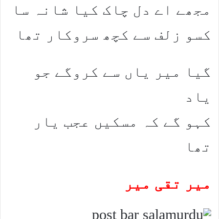
مجھے اے دل چاک کیا شانہ سا
کسو زلف سے کچھ سروکار تھا
گیا میر یاں سے کروگے جو
یاد
کہو گے کہ مسکیں عجب یار
تھا
میر تقی میر