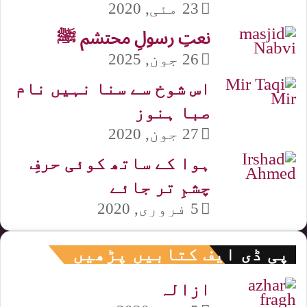
23 مئی, 2020
نعتِ رسولِ محتشم ﷺ
26 جون, 2025
اس شوخ سے سنا نہیں نام
صبا ہنوز
27 جون, 2020
ہوا کے ساتھ کوئی حرفِ
چشمِ تر جائے
5 فروری, 2020
پی ڈی ایف کتابیں پڑھیں
ازالہ