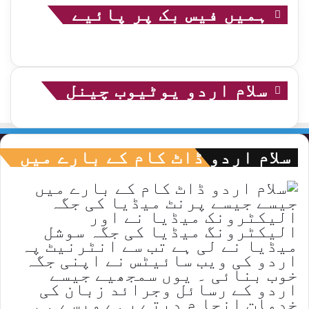
ہمیں فیس بک پر پائیے
سلام اردو یوٹیوب چینل
سلام اردو ڈاٹ کام کے بارے میں
جیسے جیسے پرنٹ میڈیا کی جگہ
الیکٹرونک میڈیا نے اور
الیکٹرونگ میڈیا کی جگہ سوشل
میڈیا نے لی ہے تب سے انٹرنیٹ پہ
اردو کی ویب سائیٹس نے اپنی جگہ
خوب بنائی ۔ یوں سمجھیے جیسے
اردو کے رسائل وجرائد زبان کی
خدمات انجا م دیتے رہے ویسے ہی