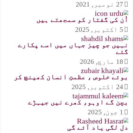
27 نومبر, 2021
اُن کی گفتار کو سمجھتے ہیں
5 اکتوبر, 2025
نہیں جو چیز جہاں میں اسے پکارے
گئے
18 مارچ, 2026
بوئے خلوص ، عظمتِ انسان کھینچ کر
24 اکتوبر, 2025
بچن گے اوہو، کھرے نیں جیہڑے
1 جون, 2025
دل لگی یاد آئے گی