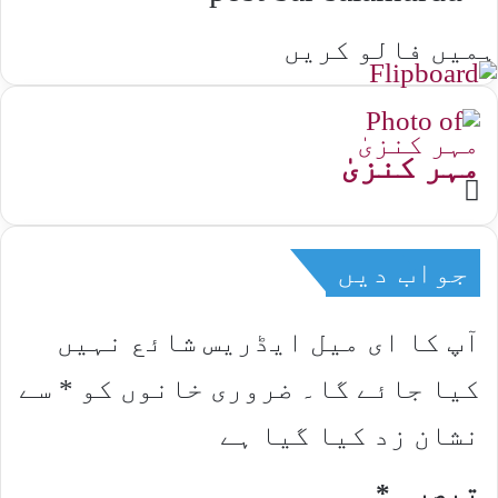
ہمیں فالو کریں
مہر کنزیٰ
Website
جواب دیں
آپ کا ای میل ایڈریس شائع نہیں
کیا جائے گا۔
ضروری خانوں کو
*
سے
نشان زد کیا گیا ہے
تبصرہ
*