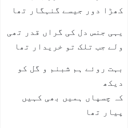
کھڑا دور جیسے گنہگار تھا
یہی جنس دل کی گراں قدر تھی
ولے جب تلک تو خریدار تھا
بہت روئے ہم شبنم و گل کو
دیکھ
کہ چسپاں ہمیں بھی کہیں
پیار تھا