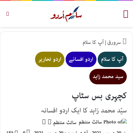
مینو
تلاش
سرورق
|
آپ کا سلام
آپ کا سلام
اردو افسانے
اردو تحاریر
سید محمد زاہد
کچہری بس سٹاپ
سیّد محمد زاہد کا ایک اردو افسانہ
Follow
Send
سائٹ منتظم
an
on