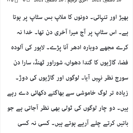
20 دسمبر, 2021
آخری ترمیم : 20 دسمبر, 2021
0
۱۳۵
email
X
بھیڑ اور تنہائی۔ دونوں کا ملاپ بس سٹاپ پر ہوتا
ہے۔ اس سٹاپ پر آج میرا آخری دن تھا۔ خدا نہ
کرے مجھے دوبارہ ادھر آنا پڑے۔ لاہور کی آلودہ
فضا، گاڑیوں کا گندا دھواں، شوراور ٹھنڈ، سارا دن
سورج نظر نہیں آیا۔ لوگوں اور گاڑیوں کی دوڑ۔
زیادہ تر لوگ خاموشی سے بھاگتے دکھائی دے رہے
ہیں۔ دو چار لوگوں کی ٹولی بھی نظر آجاتی ہے جو
باتیں کرتے چلے آرہے ہوتے ہیں۔ کسی نہ کسی