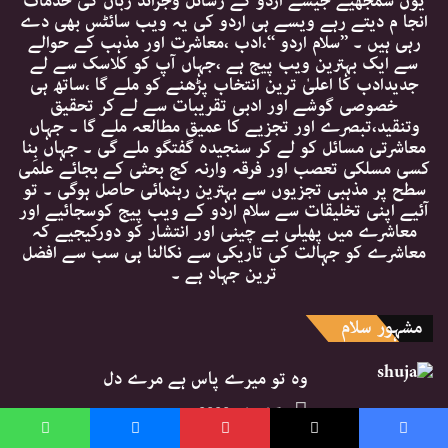
یوں سمجھیے جیسے اردو کے رسائل وجرائد زبان کی خدمات
انجا م دیتے رہے ویسے ہی اردو کی یہ ویب سائٹس بھی دے
رہی ہیں ۔ ’’سلام اردو ‘‘،ادب ،معاشرت اور مذہب کے حوالے
سے ایک بہترین ویب پیج ہے ،جہاں آپ کو کلاسک سے لے
جدیدادب کا اعلیٰ ترین انتخاب پڑھنے کو ملے گا ،ساتھ ہی
خصوصی گوشے اور ادبی تقریبات سے لے کر تحقیق
وتنقید،تبصرے اور تجزیے کا عمیق مطالعہ ملے گا ۔ جہاں
معاشرتی مسائل کو لے کر سنجیدہ گفتگو ملے گی ۔ جہاں بِنا
کسی مسلکی تعصب اور فرقہ وارنہ کج بحثی کے بجائے علمی
سطح پر مذہبی تجزیوں سے بہترین رہنمائی حاصل ہوگی ۔ تو
آئیے اپنی تخلیقات سے سلام اردو کے ویب پیج کوسجائیے اور
معاشرے میں پھیلی بے چینی اور انتشار کو دورکیجیے کہ
معاشرے کو جہالت کی تاریکی سے نکالنا ہی سب سے افضل
ترین جہاد ہے ۔
مشہور سلام
وہ تو میرے پاس ہے مرے دل
15 اپریل, 2020
WhatsApp
Messenger
Pinterest
X
Faceboo