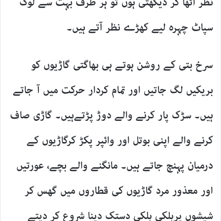
نظر اٹھا کر دیکھتی ہوں تو ہر طرف بہت سے لوگ
سپاٹ چہرہ لیے کھڑے نظر آتے ہیں۔
سرخ بتی کے روشن ہوتے ہی بھاگتی گاڑیوں کو
بریکیں لگ جاتیں اور تمام کردار حرکت میں آ جاتے
ہیں۔ سڑک پار کرنے والے دوڑ پڑتےہیں۔ گاڑی صاف
کرنے والے اپنی بوتل اور وائپر پکڑ کرگاڑیوں کے
درمیان پہنچ جاتے ہیں۔ مانگنے والے بچے، عورتیں
اور معذور مرد گاڑیوں کی قطاروں میں گھس کر
شیشوں پرہلکی ہلکی دستک دینا شروع کر دیتے