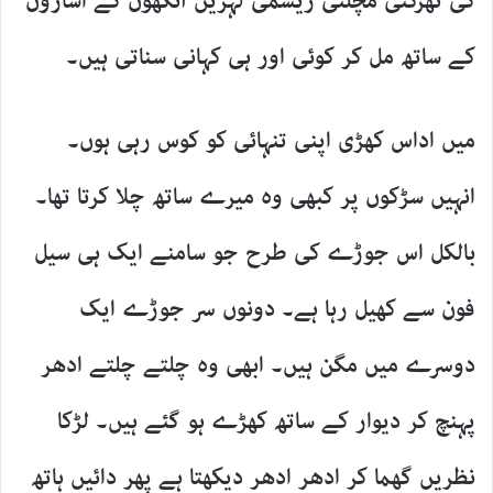
کی تھرکتی مچلتی ریشمی لہریں آنکھوں کے اشاروں
کے ساتھ مل کر کوئی اور ہی کہانی سناتی ہیں۔
میں اداس کھڑی اپنی تنہائی کو کوس رہی ہوں۔
انہیں سڑکوں پر کبھی وہ میرے ساتھ چلا کرتا تھا۔
بالکل اس جوڑے کی طرح جو سامنے ایک ہی سیل
فون سے کھیل رہا ہے۔ دونوں سر جوڑے ایک
دوسرے میں مگن ہیں۔ ابھی وہ چلتے چلتے ادھر
پہنچ کر دیوار کے ساتھ کھڑے ہو گئے ہیں۔ لڑکا
نظریں گھما کر ادھر ادھر دیکھتا ہے پھر دائیں ہاتھ