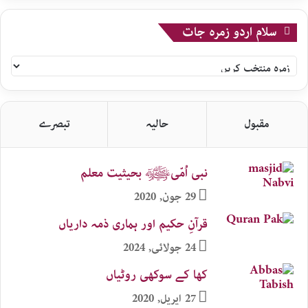
سلام اردو زمرہ جات
سلام
اردو
زمرہ
جات
مقبول
حالیہ
تبصرے
نبی اُمّیﷺ بحیثیت معلم
29 جون, 2020
قرآنِ حکیم اور ہماری ذمہ داریاں
24 جولائی, 2024
کھا کے سوکھی روٹیاں
27 اپریل, 2020