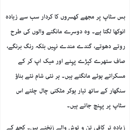
بس سٹاپ پر مجھے کھسروں کا کردار سب سے زیادہ
انوکھا لگتا ہے۔ وہ دوسرے مانگنے والوں کی طرح
روتے دھوتے، گندے مندے نہیں بلکہ رنگ برنگے،
صاف ستھرے کپڑے پہنے اور میک اپ کر کے
مسکراتے ہوئے مانگتے ہیں۔ ہر نئی شام نئے بناؤ
سنگھار کے ساتھ تیار ہوکر مٹکتی چال چلتے اس
سٹاپ پر پہنچ جاتے ہیں۔
زیادہ تر کافی تن و توش والے زنخنے ہیں۔ کچھ کے