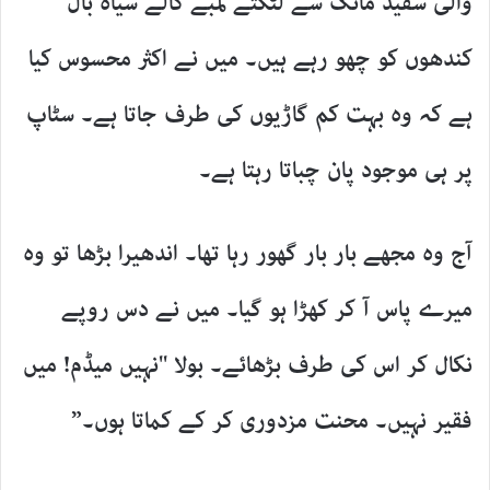
والی سفید مانگ سے لٹکتے لمبے کالے سیاہ بال
کندھوں کو چھو رہے ہیں۔ میں نے اکثر محسوس کیا
ہے کہ وہ بہت کم گاڑیوں کی طرف جاتا ہے۔ سٹاپ
پر ہی موجود پان چباتا رہتا ہے۔
آج وہ مجھے بار بار گھور رہا تھا۔ اندھیرا بڑھا تو وہ
میرے پاس آ کر کھڑا ہو گیا۔ میں نے دس روپے
نکال کر اس کی طرف بڑھائے۔ بولا "نہیں میڈم! میں
فقیر نہیں۔ محنت مزدوری کر کے کماتا ہوں۔”