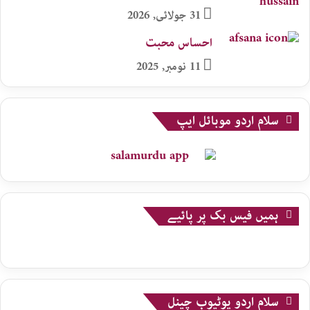
31 جولائی, 2026
احساس محبت
11 نومبر, 2025
سلام اردو موبائل ایپ
ہمیں فیس بک پر پائیے
سلام اردو یوٹیوب چینل