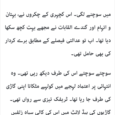
میں سوچنے لگی۔ اس کچہری کے چکروں نے، بہتان
و اتہام اور گندے القابات نے مجھے بہت کچھ سکھا
دیا تھا۔ اب تو عدالتی فیصلے کے مطابق برے کردار
کی بھی حامل تھی۔
سوچتے سوچتے اس کی طرف دیکھ رہی تھی۔ وہ
انتہائی پر اعتماد لہجے میں کولہے مٹکاتا اپنی گاڑی
کی طرف جا رہا تھا۔ ٹریفک تیزی سے رواں تھی۔
گاڑیوں کی ہیڈ لائٹ میں اس کی کالی سیاہ زلفیں