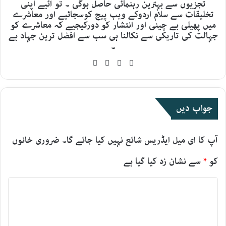
تجزیوں سے بہترین رہنمائی حاصل ہوگی ۔ تو آئیے اپنی
تخلیقات سے سلام اردوکے ویب پیج کوسجائیے اور معاشرے
میں پھیلی بے چینی اور انتشار کو دورکیجیے کہ معاشرے کو
جہالت کی تاریکی سے نکالنا ہی سب سے افضل ترین جہاد ہے
۔
YouTube
Facebook
X
Website
جواب دیں
آپ کا ای میل ایڈریس شائع نہیں کیا جائے گا۔
ضروری خانوں
کو
*
سے نشان زد کیا گیا ہے
ت
ب
ص