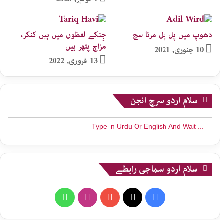
دھوپ میں پل پل مرتا سچ
جِنکے لفظوں میں ہیں کنکر،
مزاج پتھر ہیں
10 جنوری, 2021
13 فروری, 2022
سلام اردو سرچ انجن
Search
for:
سلام اردو سماجی رابطے
WhatsApp
Instagram
YouTube
X
Facebook