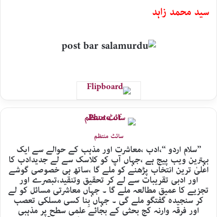
سید محمد زاہد
سائٹ منتظم
’’سلام اردو ‘‘،ادب ،معاشرت اور مذہب کے حوالے سے ایک
بہترین ویب پیج ہے ،جہاں آپ کو کلاسک سے لے جدیدادب کا
اعلیٰ ترین انتخاب پڑھنے کو ملے گا ،ساتھ ہی خصوصی گوشے
اور ادبی تقریبات سے لے کر تحقیق وتنقید،تبصرے اور
تجزیے کا عمیق مطالعہ ملے گا ۔ جہاں معاشرتی مسائل کو لے
کر سنجیدہ گفتگو ملے گی ۔ جہاں بِنا کسی مسلکی تعصب
اور فرقہ وارنہ کج بحثی کے بجائے علمی سطح پر مذہبی