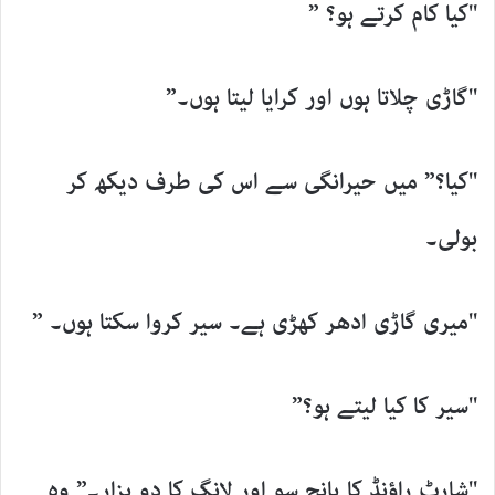
"کیا کام کرتے ہو؟ ”
"گاڑی چلاتا ہوں اور کرایا لیتا ہوں۔”
"کیا؟” میں حیرانگی سے اس کی طرف دیکھ کر
بولی۔
"میری گاڑی ادھر کھڑی ہے۔ سیر کروا سکتا ہوں۔ ”
"سیر کا کیا لیتے ہو؟”
"شارٹ راؤنڈ کا پانچ سو اور لانگ کا دو ہزار۔” وہ