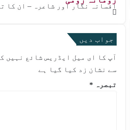
افسانہ نگار اور شاعرہ – ان کا ت
Website
جواب دیں
آپ کا ای میل ایڈریس شائع نہیں ک
سے نشان زد کیا گیا ہے
تبصرہ
*