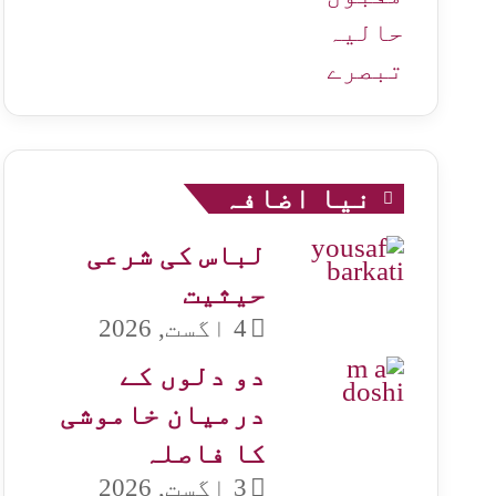
حالیہ
تبصرے
نیا اضافہ
لباس کی شرعی
حیثیت
4 اگست, 2026
دو دلوں کے
درمیان خاموشی
کا فاصلہ
3 اگست, 2026