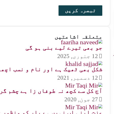
متعلقہ اشاعتیں
جو بھی تیرے لیے بنی ہو گی
12 جنوری, 2025
شکل بھی ٹھیک ہے اور نام و نسب اچھا
12 دسمبر, 2021
آج کل سے کچھ نہ طوفاں زا ہے چشم گر
27 جون, 2020
عزت اپنی اب نہیں ہے یار کو منظور 