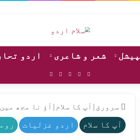
پیشل
شعر و شاعری
اردو تحار
WhatsApp
Instagram
YouTube
Facebook
X
سرورق
|
آپ کا سلام
|
آؤ نا مجھ میں 
آپ کا سلام
اردو غزلیات
روما