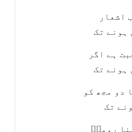
ب اشعار
 ہونے تک
بت ہے اگر
 ہونے تک
 دو مجھ کو
ونے تک
نا رومیؔ