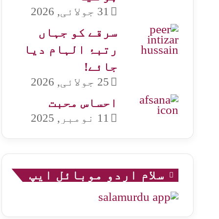
31 جولائی, 2026
سرقے کو جہاں
رتبۂ الہام دیا
جائے!
25 جولائی, 2026
احساس محبت
11 نومبر, 2025
سلام اردو موبائل ایپ