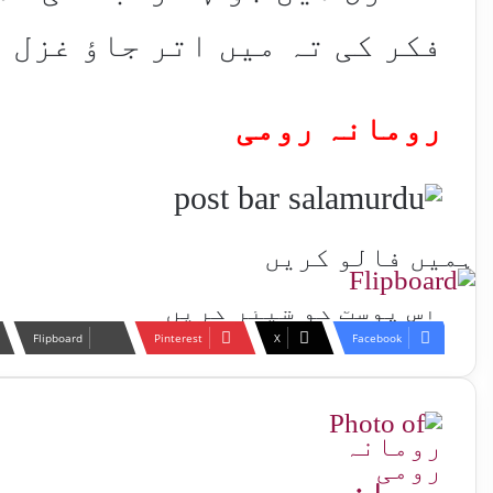
فکر کی تہ میں اتر جاؤ غزل 
رومانہ رومی
ہمیں فالو کریں
اس پوسٹ کو شیئر کریں
Flipboard
Pinterest
X
Facebook
رومانہ رومی