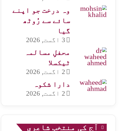
وہ درخت جو اپنے
سائے سے رُوٹھ
گیا
3 اگست, 2026
محفلِ مسالمہ
ٹیکسلا
2 اگست, 2026
دارا شکوہ
2 اگست, 2026
آج کی منتخب شاعری