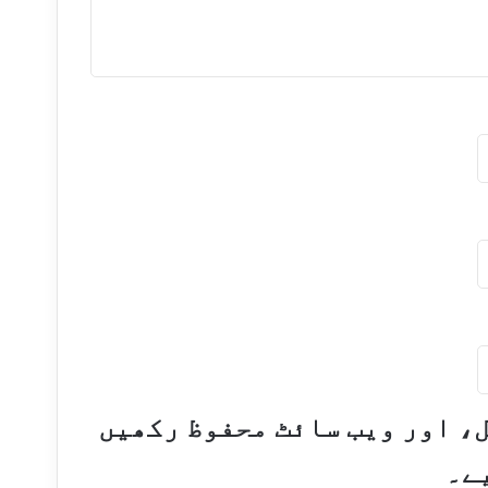
ل، اور ویب سائٹ محفوظ رکھیں
ے۔