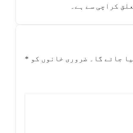
علق کراچی سے ہے۔
یا جائے گا۔
ضروری خانوں کو
*