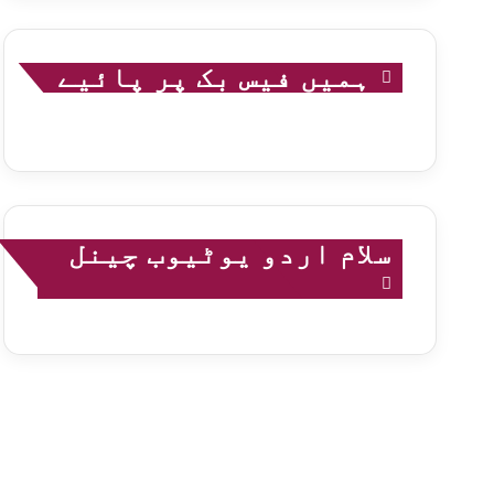
ہمیں فیس بک پر پائیے
سلام اردو یوٹیوب چینل