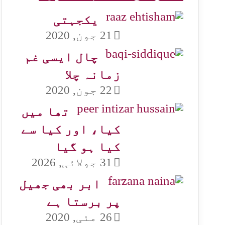
یکجہتی
21 جون, 2020
چال ایسی غم
زمانہ چلا
22 جون, 2020
تھا میں
کیا، اور کیا سے
کیا ہو گیا
31 جولائی, 2026
ابر بھی جھیل
پر برستا ہے
26 مئی, 2020