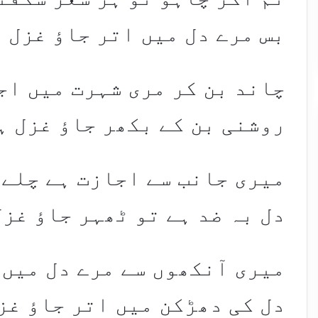
بس مرے دل میں اتر جاؤ غزل 
چاند بن کر مری شہرت میں اجا
روشنی بن کے بکھر جاؤ غزل ہ
میری جانب سے اجازت ہے چلے ج
دل بہ ضد ہے تو ٹھہر جاؤ غز
میری آنکھوں سے مرے دل میں 
دل کی دھڑکن میں اتر جاؤ غز