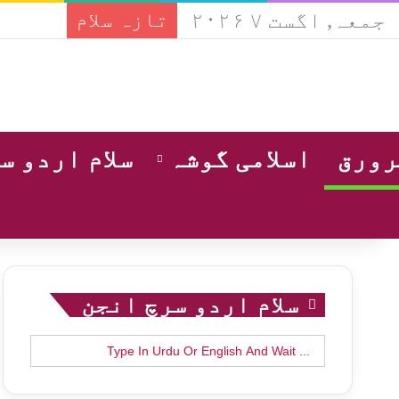
جمعہ, اگست ۷ ۲۰۲۶
تازہ سلام
ورق
اسلامی گوشہ
سلام اردو س
سلام اردو سرچ انجن
Search
for: