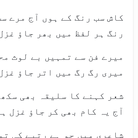
کاش سب رنگ کے ہوں آج مرے س
رنگ ہر لفظ میں بھر جاؤ غزل
میرے فن سے تمہیں بے لوث مح
میری رگ رگ میں اتر جاؤ غزل
شعر کہنے کا سلیقہ بھی سکھا
آج یہ کام بھی کر جاؤ غزل ہ
شاعری میں جو ہے رتبے کی تم