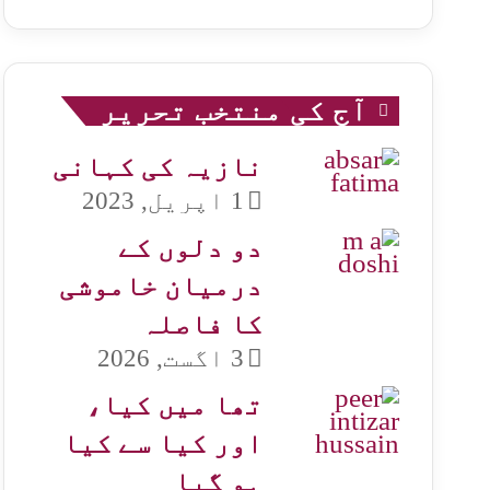
آج کی منتخب تحریر
نازیہ کی کہانی
1 اپریل, 2023
دو دلوں کے
درمیان خاموشی
کا فاصلہ
3 اگست, 2026
تھا میں کیا،
اور کیا سے کیا
ہو گیا