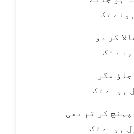
ہونے تک
لا کر دو
ونے تک
اؤ مگر
ل ہونے تک
پہنچ کر تم بھی
ل ہونے تک