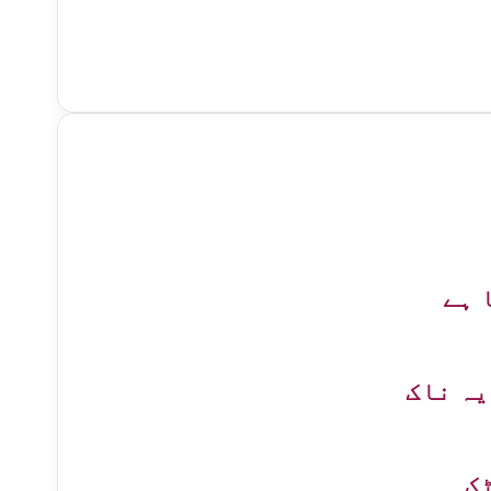
 ہے
یہ ناک
ٹک