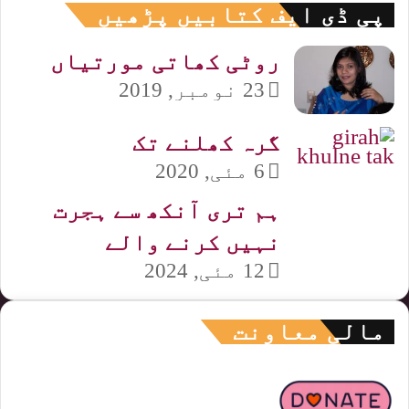
پی ڈی ایف کتابیں پڑھیں
روٹی کھاتی مورتیاں
23 نومبر, 2019
گرہ کھلنے تک
6 مئی, 2020
ہم تری آنکھ سے ہجرت
نہیں کرنے والے
12 مئی, 2024
مالی معاونت