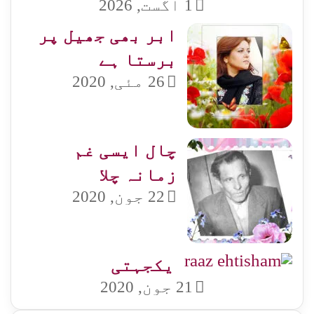
1 اگست, 2026
ابر بھی جھیل پر
برستا ہے
26 مئی, 2020
چال ایسی غم
زمانہ چلا
22 جون, 2020
یکجہتی
21 جون, 2020