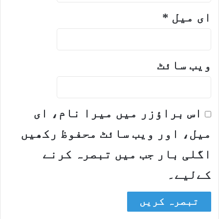
ای میل
*
ویب‌ سائٹ
اس براؤزر میں میرا نام، ای
میل، اور ویب سائٹ محفوظ رکھیں
اگلی بار جب میں تبصرہ کرنے
کےلیے۔