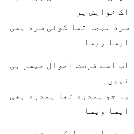
اک خواہش پر
سرد لہجہ تھا کوئی سرد بھی
ایسا ویسا
اب اسے فرصت احوال میسر ہی
نہیں
وہ جو ہمدرد تھا ہمدرد بھی
ایسا ویسا
یعنی اس دھول کے چھٹنے پہ