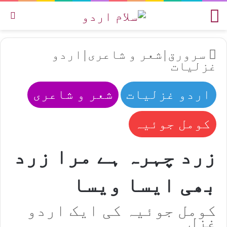
مینو
تل
سرورق
|
شعر و شاعری
|
اردو
غزلیات
اردو غزلیات
شعر و شاعری
کومل جوئیہ
زرد چہرہ ہے مرا زرد
بھی ایسا ویسا
کومل جوئیہ کی ایک اردو
غزل