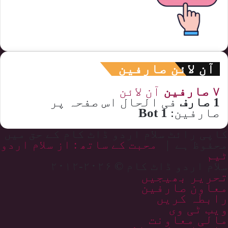
آن لائن صارفین
۷ صارفین
آن لائن
1 صارف
فی الحال اس صفحہ پر
صارفین:
1 Bot
کاپی رائٹ سلام اردو ڈاٹ کام کے حق میں
محفوظ ہے |
محبت کے ساتھ : از سلام اردو
ٹیم
سلام اردو ڈاٹ کام © ۲۰۲۶-۲۰۱۲
تحریر بھیجیں
معاون صارفین
رابطہ کریں
ویب ٹی وی
مالی معاونت