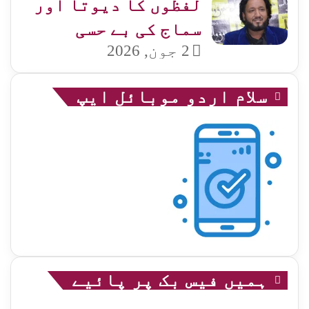
لفظوں کا دیوتا اور
سماج کی بے حسی
2 جون, 2026
سلام اردو موبائل ایپ
ہمیں فیس بک پر پائیے