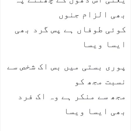
بھی الزام جنوں
کوئی طوفاں ہے پس گرد بھی
ایسا ویسا
پوری بستی میں بس اک شخص سے
نسبت مجھ کو
مجھ سے منکر ہے وہ اک فرد
بھی ایسا ویسا