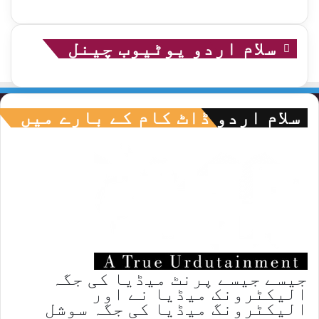
سلام اردو یوٹیوب چینل
سلام اردو ڈاٹ کام کے بارے میں
جیسے جیسے پرنٹ میڈیا کی جگہ
الیکٹرونک میڈیا نے اور
الیکٹرونگ میڈیا کی جگہ سوشل