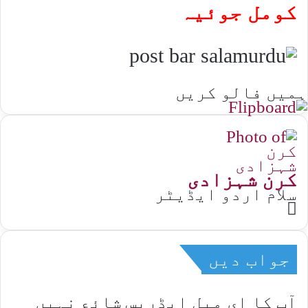
کومل جوئیہ
ہمیں فالو کریں
کرن شہزادی
سلام اردو ایڈیٹر
Website
جواب دیں
آپ کا ای میل ایڈریس شائع نہیں