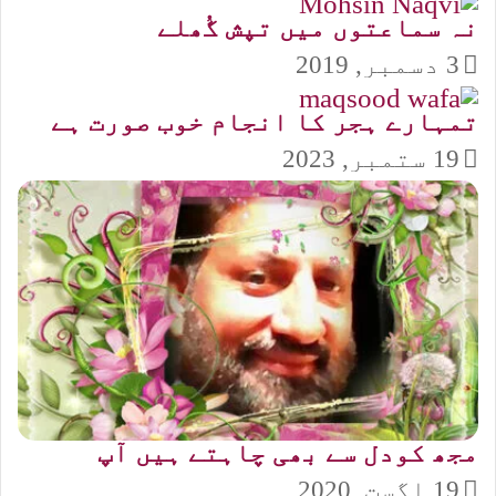
نہ سماعتوں میں تپش گُھلے
3 دسمبر, 2019
تمہارے ہجر کا انجام خوب صورت ہے
19 ستمبر, 2023
مجھ کودل سے بھی چاہتے ہیں آپ
19 اگست, 2020