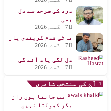
درد کی سرحد سے دل
بھی
7 اگست, 2026
ماٹی قدم کریندی یار
7 اگست, 2026
دل لگی یاد آئے گی
7 اگست, 2026
آج کی منتخب شاعری
سب جانتا ہوں راز
مگر کھولتا نہیں