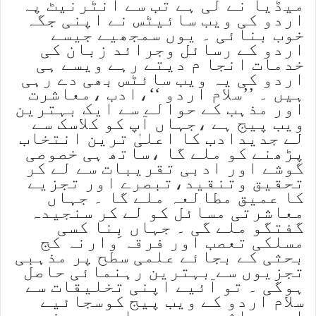
میڈیا نے لی ہے تب سے انٹرنیٹ پہ
اردو کی ویب سائیٹس نے اپنی جگہ
خوب بنائی ۔ یوں سمجھیے جیسے
اردو کے رسائل وجرائد زبان کی
خدمات انجا م دیتے رہے ویسے ہی
اردو کی یہ ویب سائٹس بھی دے رہی
ہیں ۔ ’’سلام اردو ‘‘،ادب ،معاشرت
اور مذہب کے حوالے سے ایک بہترین
ویب پیج ہے ،جہاں آپ کو کلاسک سے
لے جدیدادب کا اعلیٰ ترین انتخاب
پڑھنے کو ملے گا ،ساتھ ہی خصوصی
گوشے اور ادبی تقریبات سے لے کر
تحقیق وتنقید،تبصرے اور تجزیے
کا عمیق مطالعہ ملے گا ۔ جہاں
معاشرتی مسائل کو لے کر سنجیدہ
گفتگو ملے گی ۔ جہاں بِنا کسی
مسلکی تعصب اور فرقہ وارنہ کج
بحثی کے بجائے علمی سطح پر مذہبی
تجزیوں سے بہترین رہنمائی حاصل
ہوگی ۔ تو آئیے اپنی تخلیقات سے
سلام اردو کے ویب پیج کوسجائیے
اور معاشرے میں پھیلی بے چینی