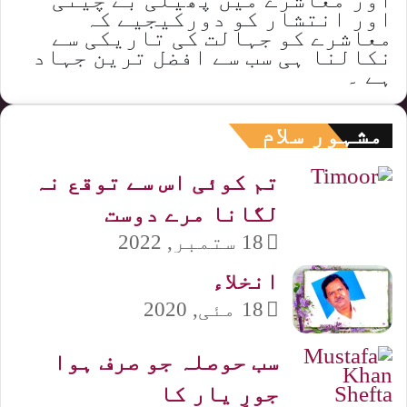
اور انتشار کو دورکیجیے کہ
معاشرے کو جہالت کی تاریکی سے
نکالنا ہی سب سے افضل ترین جہاد
ہے ۔
مشہور سلام
تم کوئی اس سے توقع نہ
لگانا مرے دوست
18 ستمبر, 2022
انخلاء
18 مئی, 2020
سب حوصلہ جو صرف ہوا
جورِ یار کا