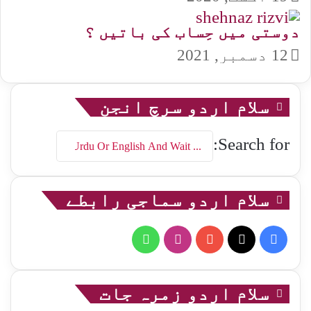
دوستی میں حِساب کی باتیں ؟
12 دسمبر, 2021
سلام اردو سرچ انجن
Search for:
سلام اردو سماجی رابطے
WhatsApp
Instagram
YouTube
Facebook
X
سلام اردو زمرہ جات