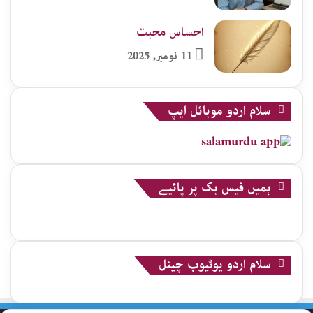
احساس محبت
11 نومبر, 2025
سلام اردو موبائل ایپ
ہمیں فیس بک پر پائیے
سلام اردو یوٹیوب چینل