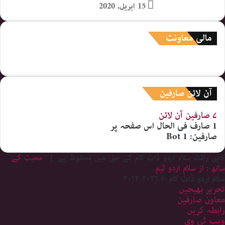
15 اپریل, 2020
مالی معاونت
آن لائن صارفین
۷ صارفین
آن لائن
1 صارف
فی الحال اس صفحہ پر
صارفین:
1 Bot
کاپی رائٹ سلام اردو ڈاٹ کام کے حق میں محفوظ ہے |
محبت کے
ساتھ : از سلام اردو ٹیم
سلام اردو ڈاٹ کام © ۲۰۲۶-۲۰۱۲
تحریر بھیجیں
معاون صارفین
رابطہ کریں
ویب ٹی وی