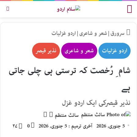
مینو
تلاش
سرورق
|
شعر و شاعری
|
اردو غزلیات
اردو غزلیات
شعر و شاعری
نذیر قیصر
شام ِ رُخصت کہ ترستی ہی چلی جاتی
ہے
نذیر قیصرکی ایک اردو غزل
Follow
Send
سائٹ منتظم
an
on
5 جنوری, 2026
آخری ترمیم : 5 جنوری, 2026
0
۲۷
email
X