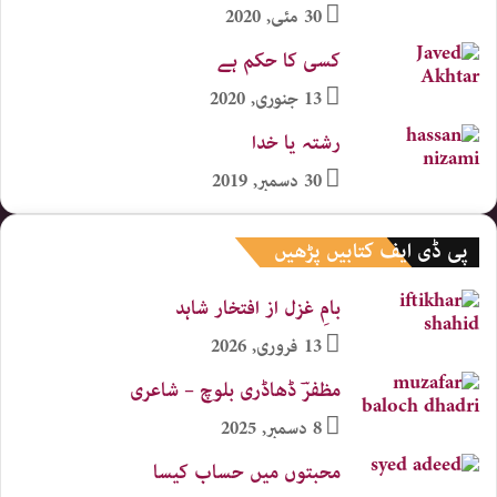
30 مئی, 2020
کسی کا حکم ہے
13 جنوری, 2020
رشتہ یا خدا
30 دسمبر, 2019
پی ڈی ایف کتابیں پڑھیں
بامِ غزل از افتخار شاہد
13 فروری, 2026
مظفرؔ ڈھاڈری بلوچ – شاعری
8 دسمبر, 2025
محبتوں میں حساب کیسا