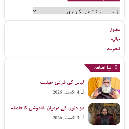
سلام
اردو
زمرہ
جات
مقبول
حالیہ
تبصرے
نیا اضافہ
لباس کی شرعی حیثیت
4 اگست, 2026
دو دلوں کے درمیان خاموشی کا فاصلہ
3 اگست, 2026