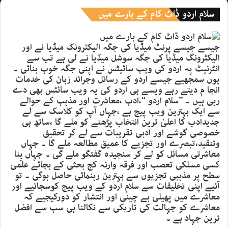
سلام اردو ڈاٹ کام کے بارے میں
جیسے جیسے پرنٹ میڈیا کی جگہ الیکٹرونک میڈیا نے اور
الیکٹرونگ میڈیا کی جگہ سوشل میڈیا نے لی ہے تب سے
انٹرنیٹ پہ اردو کی ویب سائیٹس نے اپنی جگہ خوب بنائی ۔
یوں سمجھیے جیسے اردو کے رسائل وجرائد زبان کی خدمات
انجا م دیتے رہے ویسے ہی اردو کی یہ ویب سائٹس بھی دے
رہی ہیں ۔ ’’سلام اردو ‘‘،ادب ،معاشرت اور مذہب کے حوالے
سے ایک بہترین ویب پیج ہے ،جہاں آپ کو کلاسک سے لے
جدیدادب کا اعلیٰ ترین انتخاب پڑھنے کو ملے گا ،ساتھ ہی
خصوصی گوشے اور ادبی تقریبات سے لے کر تحقیق
وتنقید،تبصرے اور تجزیے کا عمیق مطالعہ ملے گا ۔ جہاں
معاشرتی مسائل کو لے کر سنجیدہ گفتگو ملے گی ۔ جہاں بِنا
کسی مسلکی تعصب اور فرقہ وارنہ کج بحثی کے بجائے علمی
سطح پر مذہبی تجزیوں سے بہترین رہنمائی حاصل ہوگی ۔ تو
آئیے اپنی تخلیقات سے سلام اردو کے ویب پیج کوسجائیے اور
معاشرے میں پھیلی بے چینی اور انتشار کو دورکیجیے کہ
معاشرے کو جہالت کی تاریکی سے نکالنا ہی سب سے افضل
ترین جہاد ہے ۔