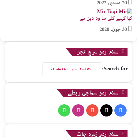
20 دسمبر, 2022
کیا کہیے کلی سا وہ دہن ہے
30 جون, 2020
سلام اردو سرچ انجن
Search for:
سلام اردو سماجی رابطے
WhatsApp
Instagram
YouTube
X
Facebook
سلام اردو زمرہ جات