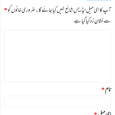
آپ کا ای میل ایڈریس شائع نہیں کیا جائے گا۔
ضروری خانوں کو
*
سے نشان زد کیا گیا ہے
ت
ب
ص
ر
ہ
*
نام
*