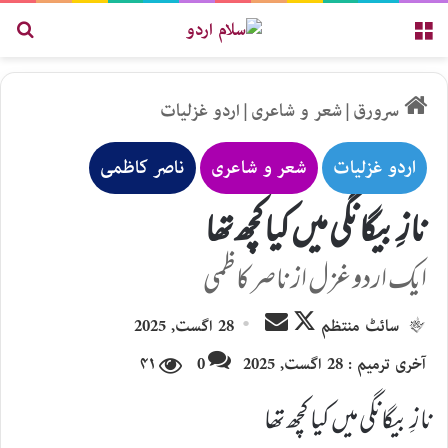
مینو
تلاش
سرورق
|
شعر و شاعری
|
اردو غزلیات
اردو غزلیات
شعر و شاعری
ناصر کاظمی
نازِ بیگانگی میں کیا کچھ تھا
ایک اردو غزل از ناصر کاظمی
Send
Follow
سائٹ منتظم
28 اگست, 2025
an
on
آخری ترمیم : 28 اگست, 2025
0
۴۱
email
X
نازِ بیگانگی میں کیا کچھ تھا