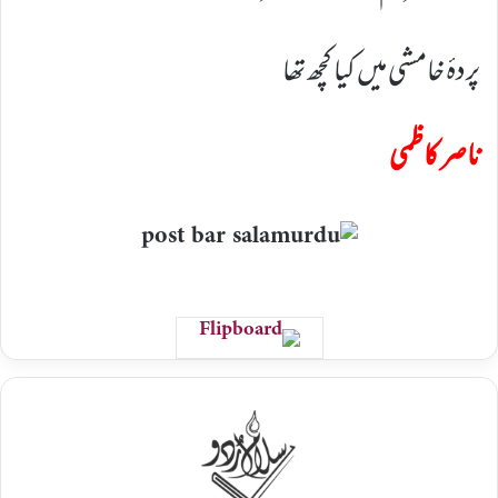
پردۂ خامشی میں کیا کچھ تھا
ناصر کاظمی