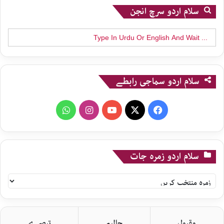
سلام اردو سرچ انجن
Search
for:
سلام اردو سماجی رابطے
WhatsApp
Instagram
YouTube
X
Facebook
سلام اردو زمرہ جات
سلام
اردو
زمرہ
جات
مقبول
حالیہ
تبصرے