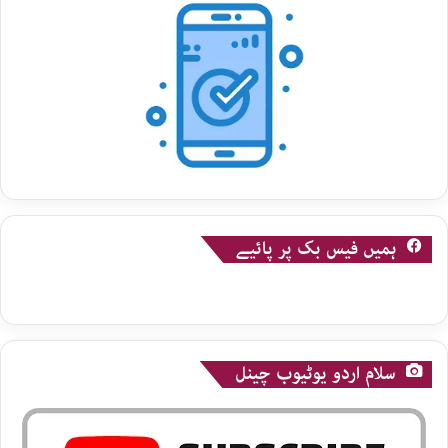
ہمیں فیس بک پر پائیے
سلام اردو یوٹیوب چینل