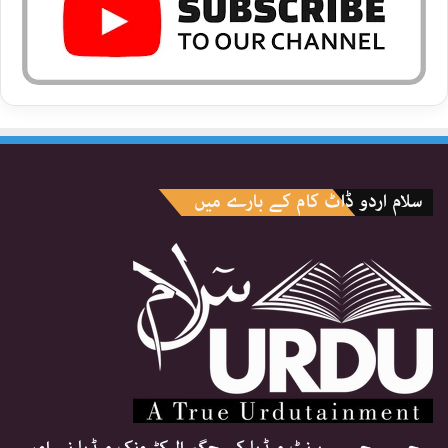
سلام اردو ڈاٹ کام کے بارے میں
جیسے جیسے پرنٹ میڈیا کی جگہ الیکٹرونک میڈیا نے اور