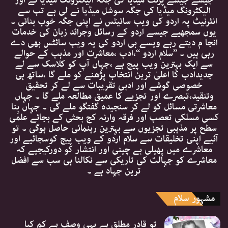
الیکٹرونگ میڈیا کی جگہ سوشل میڈیا نے لی ہے تب سے
انٹرنیٹ پہ اردو کی ویب سائیٹس نے اپنی جگہ خوب بنائی ۔
یوں سمجھیے جیسے اردو کے رسائل وجرائد زبان کی خدمات
انجا م دیتے رہے ویسے ہی اردو کی یہ ویب سائٹس بھی دے
رہی ہیں ۔ ’’سلام اردو ‘‘،ادب ،معاشرت اور مذہب کے حوالے
سے ایک بہترین ویب پیج ہے ،جہاں آپ کو کلاسک سے لے
جدیدادب کا اعلیٰ ترین انتخاب پڑھنے کو ملے گا ،ساتھ ہی
خصوصی گوشے اور ادبی تقریبات سے لے کر تحقیق
وتنقید،تبصرے اور تجزیے کا عمیق مطالعہ ملے گا ۔ جہاں
معاشرتی مسائل کو لے کر سنجیدہ گفتگو ملے گی ۔ جہاں بِنا
کسی مسلکی تعصب اور فرقہ وارنہ کج بحثی کے بجائے علمی
سطح پر مذہبی تجزیوں سے بہترین رہنمائی حاصل ہوگی ۔ تو
آئیے اپنی تخلیقات سے سلام اردو کے ویب پیج کوسجائیے اور
معاشرے میں پھیلی بے چینی اور انتشار کو دورکیجیے کہ
معاشرے کو جہالت کی تاریکی سے نکالنا ہی سب سے افضل
ترین جہاد ہے ۔
مشہور سلام
تو قادر مطلق ہے یہی وصف ہے کم کیا