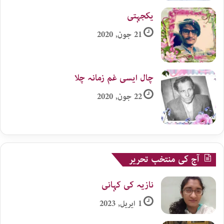
یکجہتی
21 جون, 2020
چال ایسی غم زمانہ چلا
22 جون, 2020
آج کی منتخب تحریر
نازیہ کی کہانی
1 اپریل, 2023