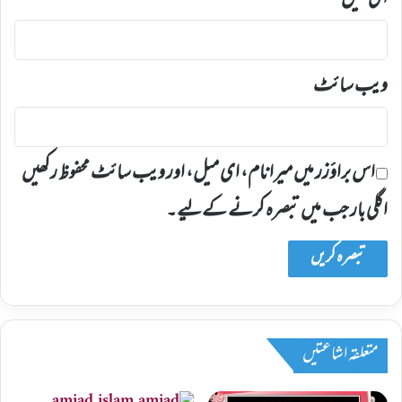
ای میل
*
ویب‌ سائٹ
اس براؤزر میں میرا نام، ای میل، اور ویب سائٹ محفوظ رکھیں
اگلی بار جب میں تبصرہ کرنے کےلیے۔
متعلقہ اشاعتیں