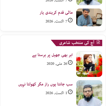
7 اگست, 2026
ماٹی قدم کریندی یار
7 اگست, 2026
آج کی منتخب شاعری
ابر بھی جھیل پر برستا ہے
26 مئی, 2020
سب جانتا ہوں راز مگر کھولتا نہیں
1 اگست, 2026