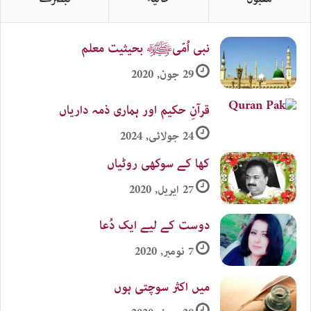
نبی اُمّیﷺ بحیثیت معلم
29 جون, 2020
قرآنِ حکیم اور ہماری ذمہ داریاں
24 جولائی, 2024
کھا کے سوکھی روٹیاں
27 اپریل, 2020
دوست کے لیے ایک دُعا
7 نومبر, 2020
میں اکثر سوچتی ہوں