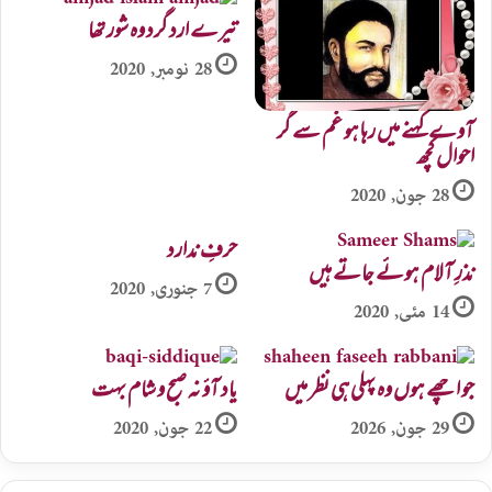
تیرے ارد گرد وہ شور تھا
28 نومبر, 2020
آوے کہنے میں رہا ہو غم سے گر
احوال کچھ
28 جون, 2020
حرفِ ندارد
نذرِ آلام ہوئے جاتے ہیں
7 جنوری, 2020
14 مئی, 2020
جو اچھے ہوں وہ پہلی ہی نظر میں
یاد آؤ نہ صبح و شام بہت
29 جون, 2026
22 جون, 2020