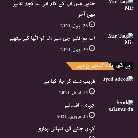
جنوں میں اب کے کام آئی نہ کچھ تدبیر
بھی آخر
26 جون, 2020
اب ہم فقیر جی سے دل کو اٹھا کے بیٹھے
29 جون, 2020
پی ڈی ایف کتابیں پڑھیں
فریب دے کر چلا گیا ہے
15 اپریل, 2020
جہاد – افسانے
28 فروری, 2021
کہاں جائے گی تنہائی ہماری