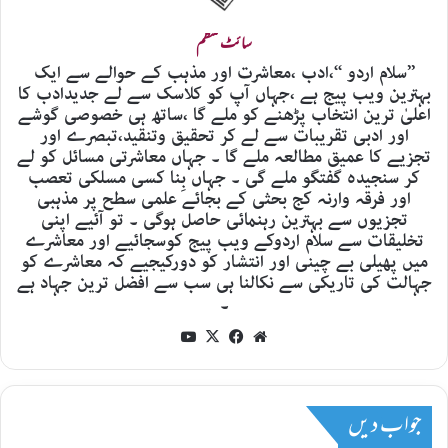
سائٹ منتظم
’’سلام اردو ‘‘،ادب ،معاشرت اور مذہب کے حوالے سے ایک
بہترین ویب پیج ہے ،جہاں آپ کو کلاسک سے لے جدیدادب کا
اعلیٰ ترین انتخاب پڑھنے کو ملے گا ،ساتھ ہی خصوصی گوشے
اور ادبی تقریبات سے لے کر تحقیق وتنقید،تبصرے اور
تجزیے کا عمیق مطالعہ ملے گا ۔ جہاں معاشرتی مسائل کو لے
کر سنجیدہ گفتگو ملے گی ۔ جہاں بِنا کسی مسلکی تعصب
اور فرقہ وارنہ کج بحثی کے بجائے علمی سطح پر مذہبی
تجزیوں سے بہترین رہنمائی حاصل ہوگی ۔ تو آئیے اپنی
تخلیقات سے سلام اردوکے ویب پیج کوسجائیے اور معاشرے
میں پھیلی بے چینی اور انتشار کو دورکیجیے کہ معاشرے کو
جہالت کی تاریکی سے نکالنا ہی سب سے افضل ترین جہاد ہے
۔
YouTube
Facebook
X
Website
جواب دیں