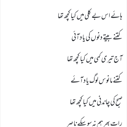
ہائے اس بے کلی میں کیا کچھ تھا
کتنے بیتے دنوں کی یاد آئی
آج تیری کمی میں کیا کچھ تھا
کتنے مانوس لوگ یاد آئے
صبح کی چاندنی میں کیا کچھ تھا
رات بھر ہم نہ سو سکے ناصر