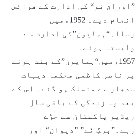
”اوراق نو“ کی ادارت کے فرائض
انجام دیے۔ 1952ءمیں
رسالہ“ہمایون”کی ادارت سے
وابستہ ہوئے۔
1957ءمیں“ہمایون”کے بند ہونے
پر ناصر کاظمی محکمہ دیہات
سدھار سے منسلک ہو گئے۔ اس کے
بعد وہ زندگی کے باقی سال
ریڈیو پاکستان سے جڑے
رہے۔”برگِ نَے” ”دیوان“ اور