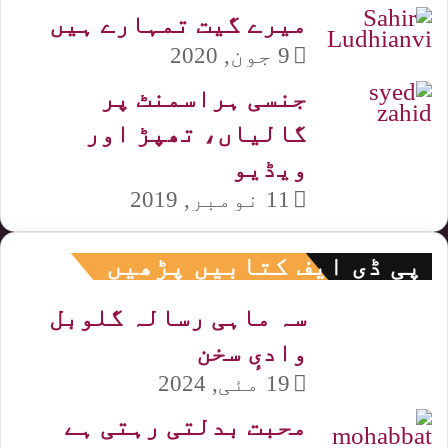
میرے گیت تمہارے ہیں
9 جون, 2020
جنسی ہراسمنٹ پر
گالیاں، تھپڑ اور
ویڈیو
11 نومبر, 2019
پی ڈی ایف کتابیں پڑھیں
سہ ماہی رسالہ گلوبل
وادیٕ سخن
19 مئی, 2024
محبت بدلتی رہتی ہے