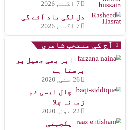
7 اگست, 2026
دل لگی یاد آئے گی
7 اگست, 2026
آج کی منتخب شاعری
ابر بھی جھیل پر
برستا ہے
26 مئی, 2020
چال ایسی غم
زمانہ چلا
22 جون, 2020
یکجہتی