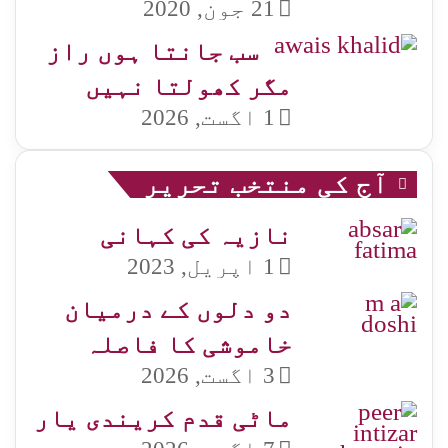
21 جون, 2020
سب جانتا ہوں راز
مگر کھولتا نہیں
1 اگست, 2026
آج کی منتخب تحریر
نازیہ کی کہانی
1 اپریل, 2023
دو دلوں کے درمیان
خاموشی کا فاصلہ
3 اگست, 2026
ماٹی قدم کریندی یار