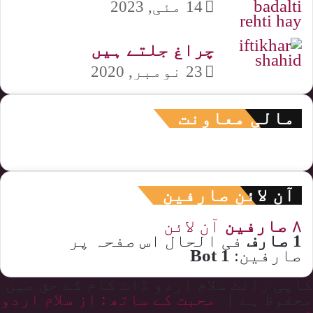
14 مئی, 2023
چراغ جلتے ہیں
23 نومبر, 2020
مالی معاونت
آن لائن صارفین
۸ صارفین
آن لائن
1 صارف
فی الحال اس صفحہ پر
صارفین:
1 Bot
کاپی رائٹ سلام اردو ڈاٹ کام کے حق میں
محفوظ ہے |
محبت کے ساتھ : از سلام اردو