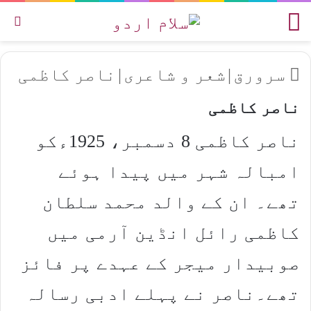
مینو
تل
سرورق
|
شعر و شاعری
|
ناصر کاظمی
ناصر کاظمی
ناصر کاظمی 8 دسمبر، 1925ءکو
امبالہ شہر میں پیدا ہوئے
تھے۔ ان کے والد محمد سلطان
کاظمی رائل انڈین آرمی میں
صوبیدار میجر کے عہدے پر فائز
تھے۔ناصر نے پہلے ادبی رسالہ