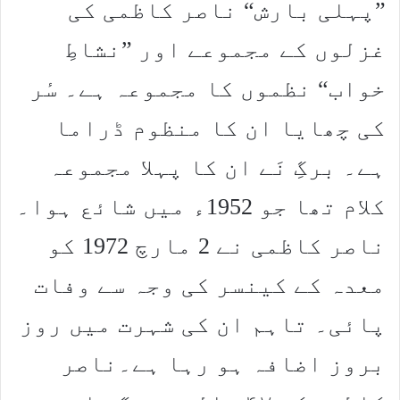
”پہلی بارش“ ناصر کاظمی کی
غزلوں کے مجموعے اور ”نشاطِ
خواب“ نظموں کا مجموعہ ہے۔ سٔر
کی چھایا ان کا منظوم ڈراما
ہے۔ برگِ نَے ان کا پہلا مجموعہ
کلام تھا جو 1952ء میں شائع ہوا۔
ناصر کاظمی نے 2 مارچ 1972 کو
معدہ کے کینسر کی وجہ سے وفات
پائی۔ تاہم ان کی شہرت میں روز
بروز اضافہ ہو رہا ہے۔ناصر