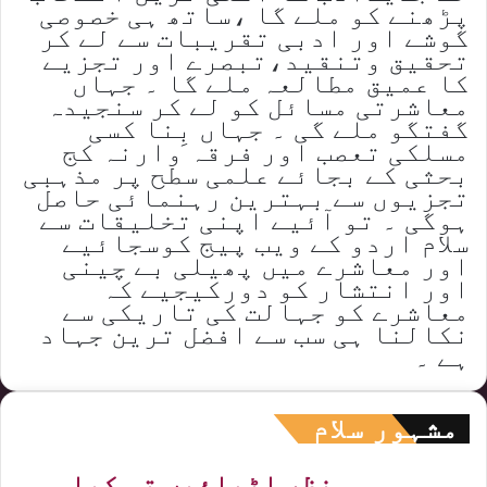
پڑھنے کو ملے گا ،ساتھ ہی خصوصی
گوشے اور ادبی تقریبات سے لے کر
تحقیق وتنقید،تبصرے اور تجزیے
کا عمیق مطالعہ ملے گا ۔ جہاں
معاشرتی مسائل کو لے کر سنجیدہ
گفتگو ملے گی ۔ جہاں بِنا کسی
مسلکی تعصب اور فرقہ وارنہ کج
بحثی کے بجائے علمی سطح پر مذہبی
تجزیوں سے بہترین رہنمائی حاصل
ہوگی ۔ تو آئیے اپنی تخلیقات سے
سلام اردو کے ویب پیج کوسجائیے
اور معاشرے میں پھیلی بے چینی
اور انتشار کو دورکیجیے کہ
معاشرے کو جہالت کی تاریکی سے
نکالنا ہی سب سے افضل ترین جہاد
ہے ۔
مشہور سلام
نظر اٹھائیں تو کیا