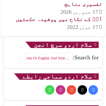
تفسیری مناہج
17 جنوری, 2026
آپؐ کے نکاح میں پوشیدہ حکمتیں
17 جون, 2022
سلام اردو سرچ انجن
Search for:
سلام اردو سماجی رابطے
WhatsApp
Instagram
YouTube
Facebook
X