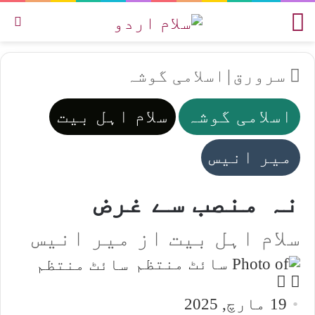
مینو
تل
سرورق
|
اسلامی گوشہ
اسلامی گوشہ
سلام اہل بیت
میر انیس
نہ منصب سے غرض
سلام اہل بیت از میر انیس
سائٹ منتظم
Follow
Send
an
on
19 مارچ, 2025
email
X