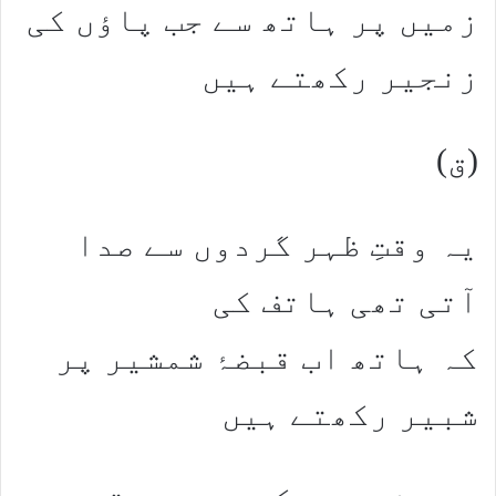
زمیں پر ہاتھ سے جب پاؤں کی
زنجیر رکھتے ہیں
(ق)
یہ وقتِ ظہر گردوں سے صدا
آتی تھی ہاتف کی
کہ ہاتھ اب قبضۂ شمشیر پر
شبیر رکھتے ہیں