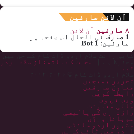
آن لائن صارفین
۸ صارفین
آن لائن
1 صارف
فی الحال اس صفحہ پر
صارفین:
1 Bot
کاپی رائٹ سلام اردو ڈاٹ کام کے حق میں
محفوظ ہے |
محبت کے ساتھ : از سلام اردو
ٹیم
سلام اردو ڈاٹ کام © ۲۰۲۶-۲۰۱۲
تحریر بھیجیں
معاون صارفین
رابطہ کریں
ویب ٹی وی
مالی معاونت
رازداری کی پالیسی
موبائل ورژن
مشہور اردو سائٹس
اردو میں ٹائپ کریں