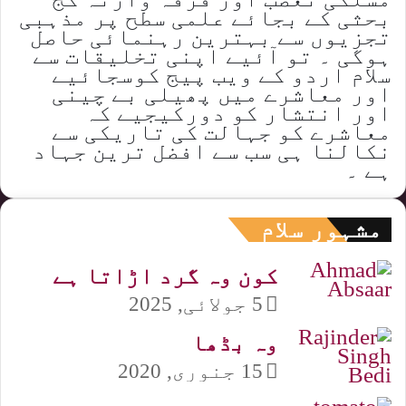
بحثی کے بجائے علمی سطح پر مذہبی
تجزیوں سے بہترین رہنمائی حاصل
ہوگی ۔ تو آئیے اپنی تخلیقات سے
سلام اردو کے ویب پیج کوسجائیے
اور معاشرے میں پھیلی بے چینی
اور انتشار کو دورکیجیے کہ
معاشرے کو جہالت کی تاریکی سے
نکالنا ہی سب سے افضل ترین جہاد
ہے ۔
مشہور سلام
کون وہ گرد اڑاتا ہے
5 جولائی, 2025
وہ بڈھا
15 جنوری, 2020