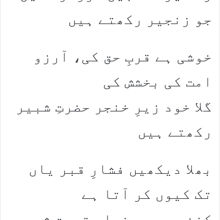
جو زنجیر رکھتے ہیں
خوشی ہے قربِ حق کی، آرزو
امت کی بخشش کی
گلا خود زیرِ خنجر حضرتِ شبیر
رکھتے ہیں
بھلا دیکھیں فشارِ قبر یاں
تک کیوں کر آتا ہے
کفن میں ہم غبارِ تربتِ شبیر