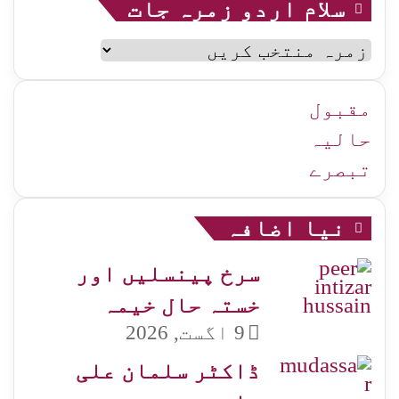
سلام اردو زمرہ جات
سلام
اردو
زمرہ
جات
مقبول
حالیہ
تبصرے
نیا اضافہ
سرخ پینسلیں اور
خستہ حال خیمہ
9 اگست, 2026
ڈاکٹر سلمان علی