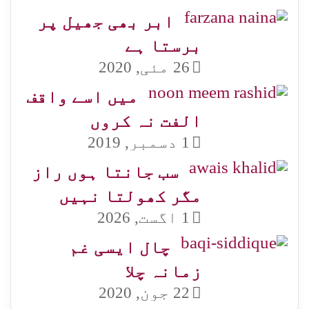
ابر بھی جھیل پر
برستا ہے
26 مئی, 2020
میں اسے واقف
الفت نہ کروں
1 دسمبر, 2019
سب جانتا ہوں راز
مگر کھولتا نہیں
1 اگست, 2026
چال ایسی غم
زمانہ چلا
22 جون, 2020