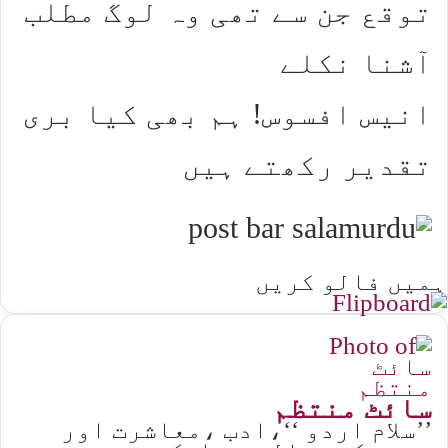
توقع جن سے تھی وہ لوگ مطلب
آشنا نکلے
انیس افسوس! ہم بھی کیا بری
تقدیر رکھتے ہیں
ہمیں فالو کریں
سائٹ منتظم
’’سلام اردو ‘‘،ادب ،معاشرت اور