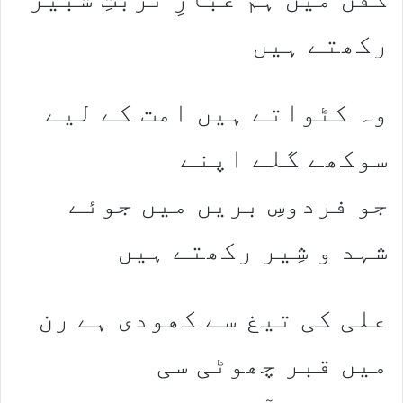
رکھتے ہیں
وہ کٹواتے ہیں امت کے لیے
سوکھے گلے اپنے
جو فردوسِ بریں میں جوئے
شہد و شِیر رکھتے ہیں
علی کی تیغ سے کھودی ہے رن
میں قبر چھوٹی سی