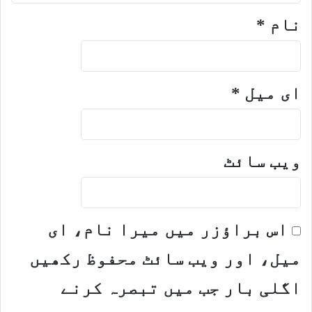
نام
*
ای میل
*
ویب‌ سائٹ
اس براؤزر میں میرا نام، ای
میل، اور ویب سائٹ محفوظ رکھیں
اگلی بار جب میں تبصرہ کرنے