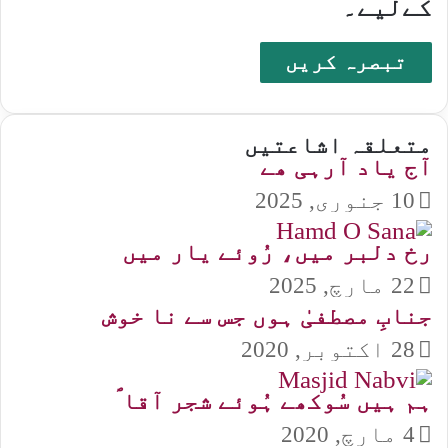
کےلیے۔
متعلقہ اشاعتیں
آج یاد آرہی ھے
10 جنوری, 2025
رخ دلبر میں، رُوئے یار میں
22 مارچ, 2025
جنابِ مصطفیٰ ہوں جس سے نا خوش
28 اکتوبر, 2020
ہم ہیں سُوکھے ہُوئے شجر آقا ؐ
4 مارچ, 2020