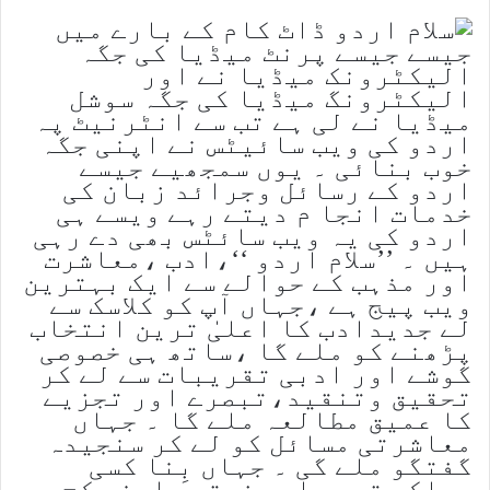
جیسے جیسے پرنٹ میڈیا کی جگہ
الیکٹرونک میڈیا نے اور
الیکٹرونگ میڈیا کی جگہ سوشل
میڈیا نے لی ہے تب سے انٹرنیٹ پہ
اردو کی ویب سائیٹس نے اپنی جگہ
خوب بنائی ۔ یوں سمجھیے جیسے
اردو کے رسائل وجرائد زبان کی
خدمات انجا م دیتے رہے ویسے ہی
اردو کی یہ ویب سائٹس بھی دے رہی
ہیں ۔ ’’سلام اردو ‘‘،ادب ،معاشرت
اور مذہب کے حوالے سے ایک بہترین
ویب پیج ہے ،جہاں آپ کو کلاسک سے
لے جدیدادب کا اعلیٰ ترین انتخاب
پڑھنے کو ملے گا ،ساتھ ہی خصوصی
گوشے اور ادبی تقریبات سے لے کر
تحقیق وتنقید،تبصرے اور تجزیے
کا عمیق مطالعہ ملے گا ۔ جہاں
معاشرتی مسائل کو لے کر سنجیدہ
گفتگو ملے گی ۔ جہاں بِنا کسی
مسلکی تعصب اور فرقہ وارنہ کج