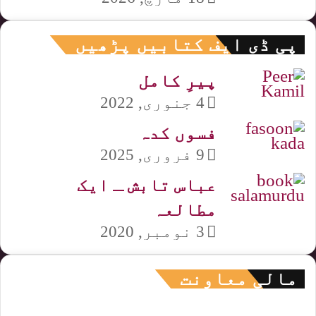
پی ڈی ایف کتابیں پڑھیں
پیرِ کامل
4 جنوری, 2022
فسوں کدہ
9 فروری, 2025
عباس تابش ـ ایک
مطالعہ
3 نومبر, 2020
مالی معاونت