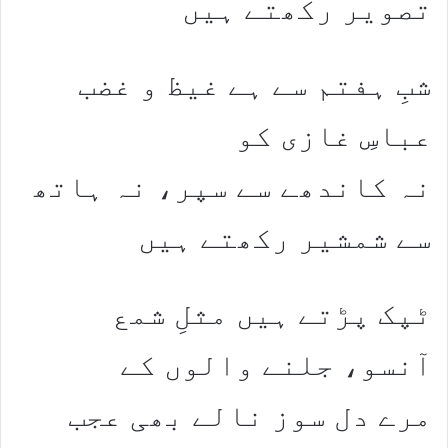
تصویر رکھتے ہیں
شبِ ہفتم سے ہے غیظ و غضب
عباسِ غازی کو
نہ کاندھے سے سپر، نہ ہاتھ
سے شمشیر رکھتے ہیں
ٹپک پڑتے ہیں مثلِ شمع
آنسو، جلنے والوں کے
مرے دل سوز نالے بھی عجب