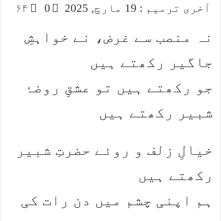
آخری ترمیم : 19 مارچ, 2025
0
۶۴
نہ منصب سے غرض، نے خواہشِ
جاگیر رکھتے ہیں
جو رکھتے ہیں تو عشقِ روضۂ
شبیر رکھتے ہیں
خیالِ زلف و روئے حضرتِ شبیر
رکھتے ہیں
ہم اپنی چشم میں دن رات کی