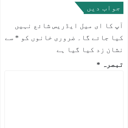
جواب دیں
آپ کا ای میل ایڈریس شائع نہیں
کیا جائے گا۔
ضروری خانوں کو
*
سے
نشان زد کیا گیا ہے
تبصرہ
*