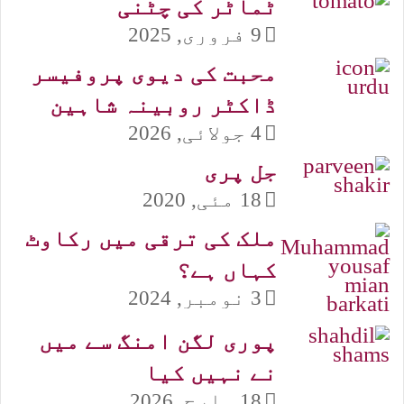
ٹماٹر کی چٹنی
9 فروری, 2025
محبت کی دیوی پروفیسر
ڈاکٹر روبینہ شاہین
4 جولائی, 2026
جل پری
18 مئی, 2020
ملک کی ترقی میں رکاوٹ
کہاں ہے؟
3 نومبر, 2024
پوری لگن امنگ سے میں
نے نہیں کیا
18 مارچ, 2026