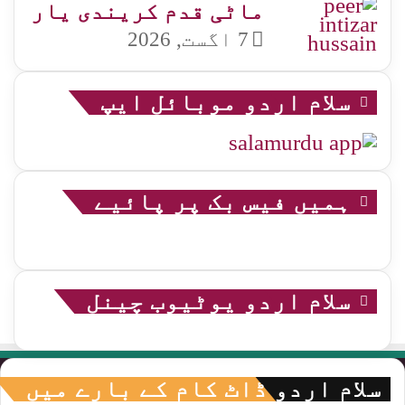
ماٹی قدم کریندی یار
7 اگست, 2026
سلام اردو موبائل ایپ
ہمیں فیس بک پر پائیے
سلام اردو یوٹیوب چینل
سلام اردو ڈاٹ کام کے بارے میں