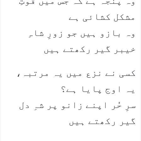
وہ پنجہ ہے کہ جس میں قوتِ
مشکل کشائی ہے
وہ بازو ہیں جو زورِ شاہِ
خیبر گیر رکھتے ہیں
کسی نے نزع میں یہ مرتبہ،
یہ اوج پایا ہے؟
سرِ حُر اپنے زانو پر شہِ دل
گیر رکھتے ہیں