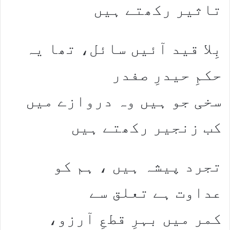
تاثیر رکھتے ہیں
بِلا قید آئیں سائل، تھا یہ
حکمِ حیدرِ صفدر
سخی جو ہیں وہ دروازے میں
کب زنجیر رکھتے ہیں
تجرد پیشہ ہیں ، ہم کو
عداوت ہے تعلق سے
کمر میں بہرِ قطعِ آرزو،