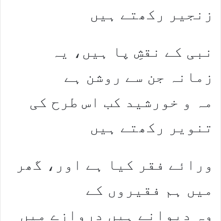
زنجیر رکھتے ہیں
نبی کے نقشِ پا ہیں، یہ
زمانہ جن سے روشن ہے
مہ و خورشید کب اس طرح کی
تنویر رکھتے ہیں
ورائے فقر کیا ہے اور، گھر
میں ہم فقیروں کے
وہ دیوانے ہیں دروازے میں