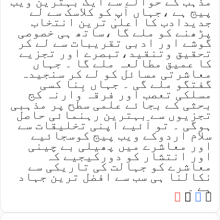
مذہب کے حوالے سے ایک بہترین ویب
پیج ہے ،جہاں آپ کو کلاسک سے لے
جدیدادب کا اعلیٰ ترین انتخاب
پڑھنے کو ملے گا ،ساتھ ہی خصوصی
گوشے اور ادبی تقریبات سے لے کر
تحقیق وتنقید،تبصرے اور تجزیے
کا عمیق مطالعہ ملے گا ۔ جہاں
معاشرتی مسائل کو لے کر سنجیدہ
گفتگو ملے گی ۔ جہاں بِنا کسی
مسلکی تعصب اور فرقہ وارنہ کج
بحثی کے بجائے علمی سطح پر مذہبی
تجزیوں سے بہترین رہنمائی حاصل
ہوگی ۔ تو آئیے اپنی تخلیقات سے
سلام اردوکے ویب پیج کوسجائیے
اور معاشرے میں پھیلی بے چینی
اور انتشار کو دورکیجیے کہ
معاشرے کو جہالت کی تاریکی سے
نکالنا ہی سب سے افضل ترین جہاد
ہے ۔
YouTube
Facebook
Website
X