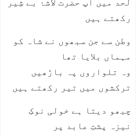
لحد میں آپ حضرت لاشۂ بے شِیر
رکھتے ہیں
وطن سے جن سبھوں نے شاہ کو
مہماں بلایا تھا
وہ تلواروں پہ باڑھیں
ترکشوں میں تیر رکھتے ہیں
چبھو دیتا ہے خولی نوکِ
نیزہ پشتِ عابد پر