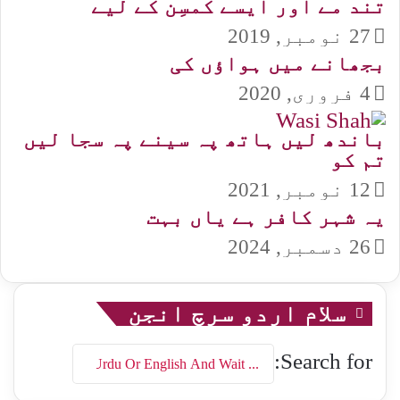
تند مے اور ایسے کمسِن کے لیے
27 نومبر, 2019
بجھانے میں ہواؤں کی
4 فروری, 2020
باندھ لیں ہاتھ پہ سینے پہ سجا لیں
تم کو
12 نومبر, 2021
یہ شہر کافر ہے یاں بہت
26 دسمبر, 2024
سلام اردو سرچ انجن
Search for: