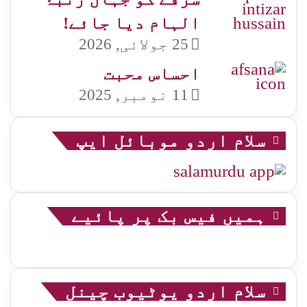
الہام دیا جائے!
25 جولائی, 2026
احساس محبت
11 نومبر, 2025
سلام اردو موبائل ایپ
ہمیں فیس بک پر پائیے
سلام اردو یوٹیوب چینل