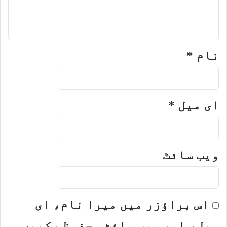
نام
*
ای میل
*
ویب‌ سائٹ
اس براؤزر میں میرا نام، ای
میل، اور ویب سائٹ محفوظ رکھیں