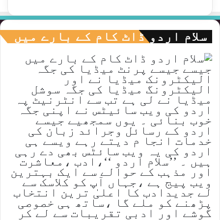
سلام اردو ڈاٹ کام کے بارے میں
جیسے جیسے پرنٹ میڈیا کی جگہ
الیکٹرونک میڈیا نے اور
الیکٹرونگ میڈیا کی جگہ سوشل
میڈیا نے لی ہے تب سے انٹرنیٹ پہ
اردو کی ویب سائیٹس نے اپنی جگہ
خوب بنائی ۔ یوں سمجھیے جیسے
اردو کے رسائل وجرائد زبان کی
خدمات انجا م دیتے رہے ویسے ہی
اردو کی یہ ویب سائٹس بھی دے رہی
ہیں ۔ ’’سلام اردو ‘‘،ادب ،معاشرت
اور مذہب کے حوالے سے ایک بہترین
ویب پیج ہے ،جہاں آپ کو کلاسک سے
لے جدیدادب کا اعلیٰ ترین انتخاب
پڑھنے کو ملے گا ،ساتھ ہی خصوصی
گوشے اور ادبی تقریبات سے لے کر