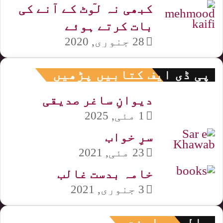
کبھی نہ لٙوٹ کے آنے کی
بات کرتے ہوئے
28 جنوری, 2020
پی ڈی ایف کتابیں پڑھیں
دیوانِ ساغر صدیقی
1 مئی, 2025
سرِ خواب
23 مئی, 2021
خامہ بدست غالب
3 جنوری, 2021
مالی معاونت