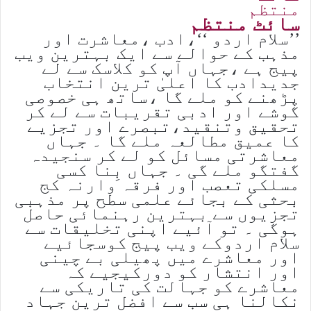
سائٹ منتظم
’’سلام اردو ‘‘،ادب ،معاشرت اور
مذہب کے حوالے سے ایک بہترین ویب
پیج ہے ،جہاں آپ کو کلاسک سے لے
جدیدادب کا اعلیٰ ترین انتخاب
پڑھنے کو ملے گا ،ساتھ ہی خصوصی
گوشے اور ادبی تقریبات سے لے کر
تحقیق وتنقید،تبصرے اور تجزیے
کا عمیق مطالعہ ملے گا ۔ جہاں
معاشرتی مسائل کو لے کر سنجیدہ
گفتگو ملے گی ۔ جہاں بِنا کسی
مسلکی تعصب اور فرقہ وارنہ کج
بحثی کے بجائے علمی سطح پر مذہبی
تجزیوں سے بہترین رہنمائی حاصل
ہوگی ۔ تو آئیے اپنی تخلیقات سے
سلام اردوکے ویب پیج کوسجائیے
اور معاشرے میں پھیلی بے چینی
اور انتشار کو دورکیجیے کہ
معاشرے کو جہالت کی تاریکی سے
نکالنا ہی سب سے افضل ترین جہاد