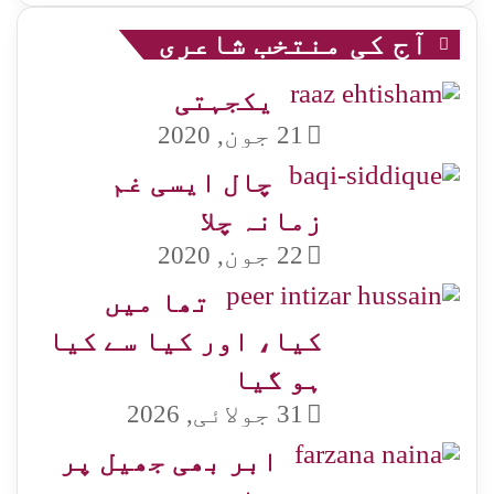
آج کی منتخب شاعری
یکجہتی
21 جون, 2020
چال ایسی غم
زمانہ چلا
22 جون, 2020
تھا میں
کیا، اور کیا سے کیا
ہو گیا
31 جولائی, 2026
ابر بھی جھیل پر