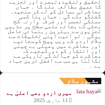
تحقیق وتنقید،تبصرے اور تجزیے
کا عمیق مطالعہ ملے گا ۔ جہاں
معاشرتی مسائل کو لے کر سنجیدہ
گفتگو ملے گی ۔ جہاں بِنا کسی
مسلکی تعصب اور فرقہ وارنہ کج
بحثی کے بجائے علمی سطح پر مذہبی
تجزیوں سے بہترین رہنمائی حاصل
ہوگی ۔ تو آئیے اپنی تخلیقات سے
سلام اردو کے ویب پیج کوسجائیے
اور معاشرے میں پھیلی بے چینی
اور انتشار کو دورکیجیے کہ
معاشرے کو جہالت کی تاریکی سے
نکالنا ہی سب سے افضل ترین جہاد
ہے ۔
مشہور سلام
میری اردو بھی اعلیٰ ہے
11 مارچ, 2025