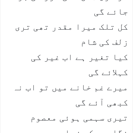
جائے گی
کل تلک میرا مقدر تھی تری
زلف کی شام
کیا تغیر ہے اب غیر کی
کہلائے گی
میرے غم خانے میں تو اب نہ
کبھی آئے گی
تیری سہمی ہوئی معصوم
نگاہوں کی زباں