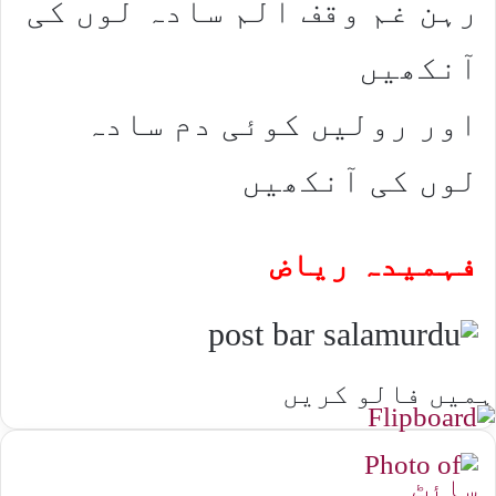
رہن غم وقف الم سادہ لوں کی
آنکھیں
اور رولیں کوئی دم سادہ
لوں کی آنکھیں
فہمیدہ ریاض
ہمیں فالو کریں