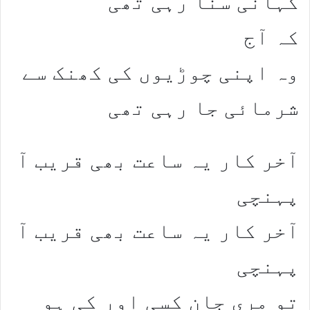
کہانی سنا رہی تھی
کہ آج
وہ اپنی چوڑیوں کی کھنک سے
شرمائی جا رہی تھی
آخر کار یہ ساعت بھی قریب آ
پہنچی
آخر کار یہ ساعت بھی قریب آ
پہنچی
تو مری جان کسی اور کی ہو