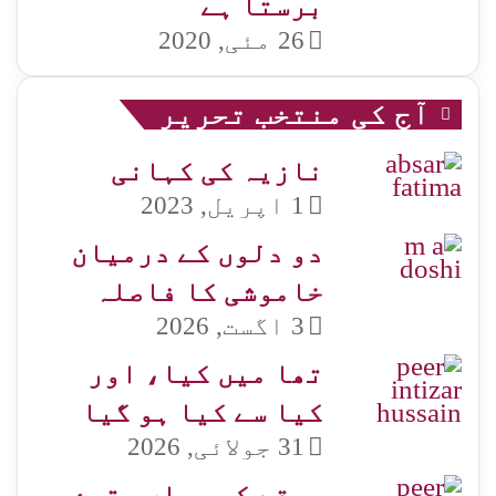
برستا ہے
26 مئی, 2020
آج کی منتخب تحریر
نازیہ کی کہانی
1 اپریل, 2023
دو دلوں کے درمیان
خاموشی کا فاصلہ
3 اگست, 2026
تھا میں کیا، اور
کیا سے کیا ہو گیا
31 جولائی, 2026
سرقے کو جہاں رتبۂ