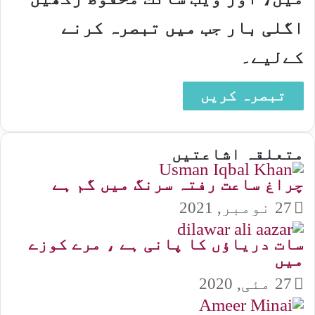
اگلی بار جب میں تبصرہ کرنے
کےلیے۔
متعلقہ اشاعتیں
چراغ ساعت رفتہ سرنگ میں گم ہے
27 نومبر, 2021
سات دریاؤں کا پانی ہے ، مرے کوزے
میں
27 مئی, 2020