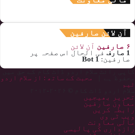
آن لائن صارفین
۶ صارفین
آن لائن
1 صارف
فی الحال اس صفحہ پر
صارفین:
1 Bot
کاپی رائٹ سلام اردو ڈاٹ کام کے حق میں
محفوظ ہے |
محبت کے ساتھ : از سلام اردو
ٹیم
سلام اردو ڈاٹ کام © ۲۰۲۶-۲۰۱۲
تحریر بھیجیں
معاون صارفین
رابطہ کریں
ویب ٹی وی
مالی معاونت
رازداری کی پالیسی
موبائل ورژن