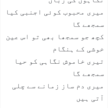
میری محبوب کوئی اجنبی کیا
سمجھے گا
کچھ جو سمجھا بھی تو اس عین
خوشی کے ہنگام
تیری خاموش نگاہی کو حیا
سمجھے گا
میری دم ساز زمانے سے چلی
آتی ہیں