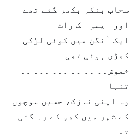
سحاب بنکر بکھر گئے تھے
اور ایسی اک رات
ایک آنگن میں کوئی لڑکی
کھڑی ہوئی تھی
خموش۔۔ ۔۔ ۔۔ ۔۔۔ ۔۔۔ ۔۔
تنہا
وہ اپنی نازک، حسین سوچوں
کے شہر میں کھو کے رہ گئی
تھی