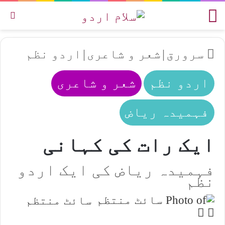
مینو
تل
سرورق
|
شعر و شاعری
|
اردو نظم
اردو نظم
شعر و شاعری
فہمیدہ ریاض
ایک رات کی کہانی
فہمیدہ ریاض کی ایک اردو
نظم
سائٹ منتظم
Follow
Send
an
on