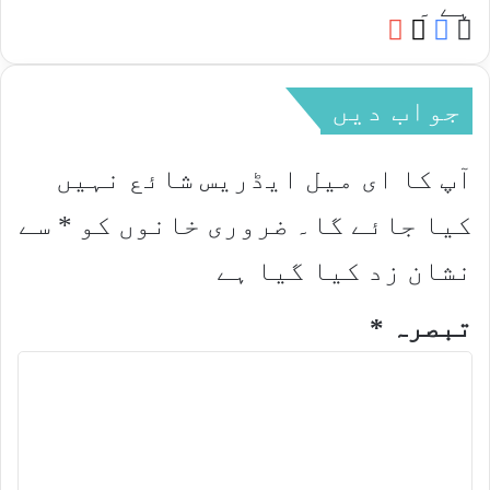
ہے ۔
YouTube
Facebook
Website
X
جواب دیں
آپ کا ای میل ایڈریس شائع نہیں
کیا جائے گا۔
ضروری خانوں کو
*
سے
نشان زد کیا گیا ہے
تبصرہ
*