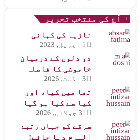
آج کی منتخب تحریر
نازیہ کی کہانی
1 اپریل, 2023
دو دلوں کے درمیان
خاموشی کا فاصلہ
3 اگست, 2026
تھا میں کیا، اور
کیا سے کیا ہو گیا
31 جولائی, 2026
سرقے کو جہاں رتبۂ
الہام دیا جائے!