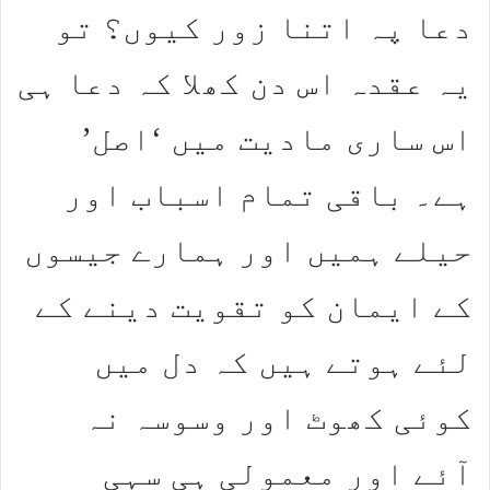
دعا پہ اتنا زور کیوں؟ تو
یہ عقدہ اس دن کھلا کہ دعا ہی
اس ساری مادیت میں ‘اصل’
ہے۔ باقی تمام اسباب اور
حیلے ہمیں اور ہمارے جیسوں
کے ایمان کو تقویت دینے کے
لئے ہوتے ہیں کہ دل میں
کوئی کھوٹ اور وسوسہ نہ
آئے اور معمولی ہی سہی