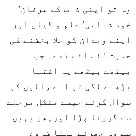
وہ تو اپنی ذات کے عرفان’
خود شناسی’ علم و گیان اور
اپنے وجدان کو جلا بخشنے کی
حسرت لئے آئے تھے۔ جب
بیٹھے بیٹھے یہ اشتہا
بڑھنے لگی تو آنے والوں کو
سوال کرنے جیسے مشکل مرحلے
سے گزرنا پڑا اورپھر یہیں
سے وہ جھرنے بہنا شروع