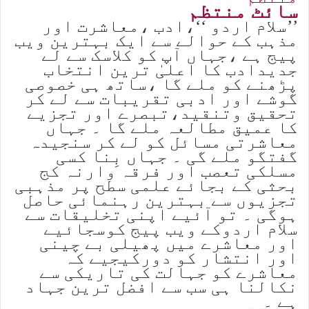
سائٹ منتظم
’’سلام اردو ‘‘،ادب ،معاشرت اور
مذہب کے حوالے سے ایک بہترین ویب
پیج ہے ،جہاں آپ کو کلاسک سے لے
جدیدادب کا اعلیٰ ترین انتخاب
پڑھنے کو ملے گا ،ساتھ ہی خصوصی
گوشے اور ادبی تقریبات سے لے کر
تحقیق وتنقید،تبصرے اور تجزیے
کا عمیق مطالعہ ملے گا ۔ جہاں
معاشرتی مسائل کو لے کر سنجیدہ
گفتگو ملے گی ۔ جہاں بِنا کسی
مسلکی تعصب اور فرقہ وارنہ کج
بحثی کے بجائے علمی سطح پر مذہبی
تجزیوں سے بہترین رہنمائی حاصل
ہوگی ۔ تو آئیے اپنی تخلیقات سے
سلام اردوکے ویب پیج کوسجائیے
اور معاشرے میں پھیلی بے چینی
اور انتشار کو دورکیجیے کہ
معاشرے کو جہالت کی تاریکی سے
نکالنا ہی سب سے افضل ترین جہاد
ہے ۔