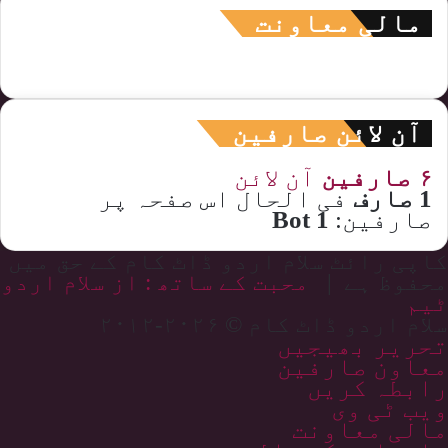
مالی معاونت
آن لائن صارفین
۶ صارفین
آن لائن
1 صارف
فی الحال اس صفحہ پر
صارفین:
1 Bot
کاپی رائٹ سلام اردو ڈاٹ کام کے حق میں
محفوظ ہے |
محبت کے ساتھ : از سلام اردو
ٹیم
سلام اردو ڈاٹ کام © ۲۰۲۶-۲۰۱۲
تحریر بھیجیں
معاون صارفین
رابطہ کریں
ویب ٹی وی
مالی معاونت