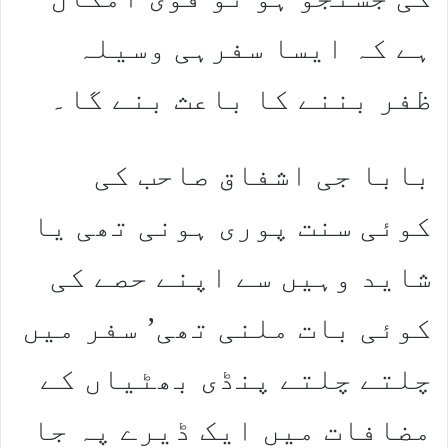
ہے کہ ایسا سفرہی وسیلہ
ظفر بننے کا باعث بنے گا۔
بابا جی اشفاق صاحب کی
کوئی سنت پوری ہونی تھی یا
شاید وہیں سے اپنے حصے کی
کوئی بات ملنی تھی’ سفر میں
چلتے چلتے پنڈی بھٹیاں کے
مضافات میں ایک ڈیرے پہ جا