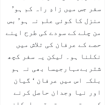
سفر جس میں زادِ راہ کم ہو’
منزل کا کوئی علم نہ ہو’ بس
من چلے کے سودے کی طرح اپنے
حصے کے عرفان کی تلاش میں
نکلنا ہو۔ لیکن یہ سفر کچھ
شتربےمہارجیسا بھی نہ ہو
بلکہ اس میں عرفان ‘ گیان
اور نیا وجدان حاصل کرنے
کی جستجو ہو تو قوی امکان