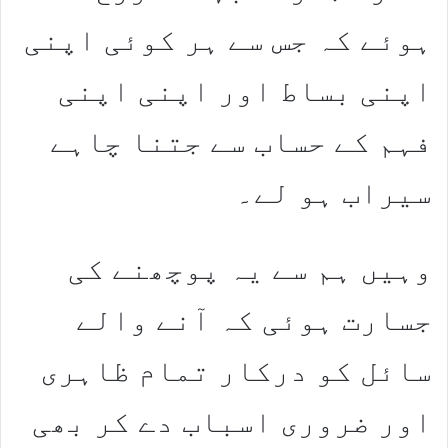
ہوئے کہ جس سے ہر کوئی اپنی
اپنی بساط اور اپنی اپنی
فہم کے حساب سے جتنا چاہے
سیراب ہو لے۔
وہیں ہم سے یہ پوچھنے کی
جسارت ہوئی کہ آنے والے
سائل کو درکار تمام ظاہری
اور ضروری اسباب دے کر بھی