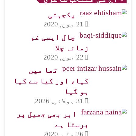
یکجہتی
21 جون, 2020
چال ایسی غم
زمانہ چلا
22 جون, 2020
تھا میں
کیا، اور کیا سے کیا
ہو گیا
31 جولائی, 2026
ابر بھی جھیل پر
برستا ہے
26 مئی, 2020