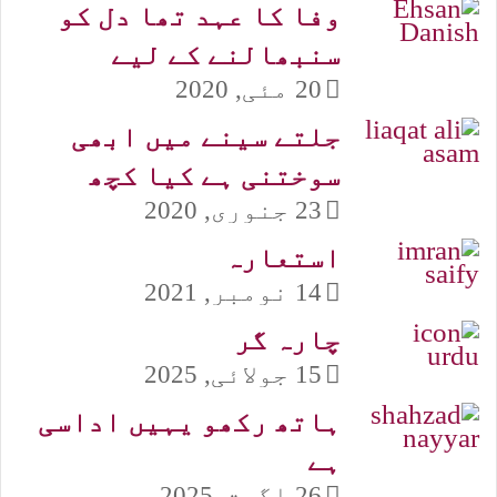
وفا کا عہد تھا دل کو
سنبھالنے کے لیے
20 مئی, 2020
جلتے سینے میں ابھی
سوختنی ہے کیا کچھ
23 جنوری, 2020
استعارہ
14 نومبر, 2021
چارہ گر
15 جولائی, 2025
ہاتھ رکھو یہیں اداسی
ہے
26 اگست, 2025