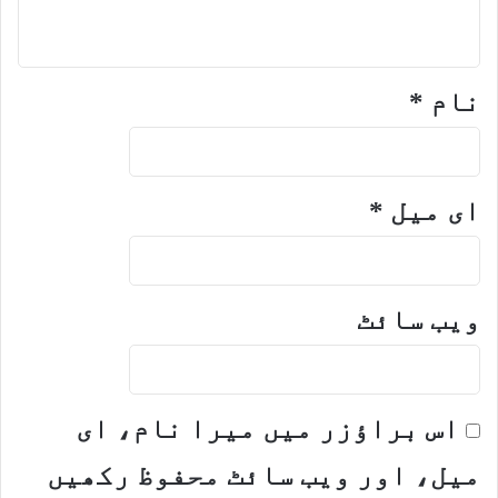
نام
*
ای میل
*
ویب‌ سائٹ
اس براؤزر میں میرا نام، ای
میل، اور ویب سائٹ محفوظ رکھیں