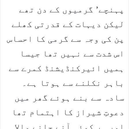
پہنچے’ گرمیوں کے دن تھے
لیکن دیہات کے قدرتی کھلے
پن کی وجہ سے گرمی کا احساس
اس شدت سے نہیں تھا جیسا
ہمیں ائیرکنڈیشنڈ کمرے سے
باہر نکلنے سے ہوتا ہے۔
سادہ سے بنے ہوئے گھر میں
دعوتِ شیراز کا اہتمام تھا
اور ہر کوئی آنے جانے والا