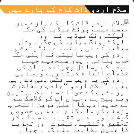
سلام اردو ڈاٹ کام کے بارے میں
جیسے جیسے پرنٹ میڈیا کی جگہ
الیکٹرونک میڈیا نے اور
الیکٹرونگ میڈیا کی جگہ سوشل
میڈیا نے لی ہے تب سے انٹرنیٹ پہ
اردو کی ویب سائیٹس نے اپنی جگہ
خوب بنائی ۔ یوں سمجھیے جیسے
اردو کے رسائل وجرائد زبان کی
خدمات انجا م دیتے رہے ویسے ہی
اردو کی یہ ویب سائٹس بھی دے رہی
ہیں ۔ ’’سلام اردو ‘‘،ادب ،معاشرت
اور مذہب کے حوالے سے ایک بہترین
ویب پیج ہے ،جہاں آپ کو کلاسک سے
لے جدیدادب کا اعلیٰ ترین انتخاب
پڑھنے کو ملے گا ،ساتھ ہی خصوصی
گوشے اور ادبی تقریبات سے لے کر
تحقیق وتنقید،تبصرے اور تجزیے
کا عمیق مطالعہ ملے گا ۔ جہاں