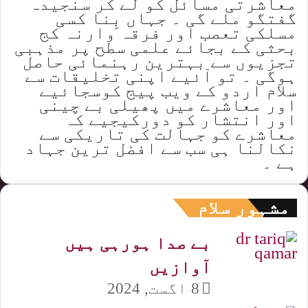
معاشرتی مسائل کو لے کر سنجیدہ
گفتگو ملے گی ۔ جہاں بِنا کسی
مسلکی تعصب اور فرقہ وارنہ کج
بحثی کے بجائے علمی سطح پر مذہبی
تجزیوں سے بہترین رہنمائی حاصل
ہوگی ۔ تو آئیے اپنی تخلیقات سے
سلام اردو کے ویب پیج کوسجائیے
اور معاشرے میں پھیلی بے چینی
اور انتشار کو دورکیجیے کہ
معاشرے کو جہالت کی تاریکی سے
نکالنا ہی سب سے افضل ترین جہاد
ہے ۔
مشہور سلام
بے صدا ہورہی ہیں
آوازیں
8 اگست, 2024