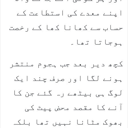
اپنے معدے کی استطاعت کے
حساب سے کھانا کھا کے رخصت
ہوجاتا تھا۔
کچھ دیر بعد جب ہجوم منتشر
ہونے لگا اور صرف چند ایک
لوگ ہی بیٹھے رہ گئے جن کا
آنے کا مقصد محض پیٹ کی
بھوک مٹانا نہیں تھا بلکہ