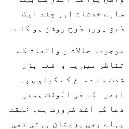
سارے خدشات اور چند ایک
طبق پوری طرح روشن ہو گئے۔
موجودہ حالات و واقعات کے
تناظر میں یہ واقعہ بڑی
شدت سے دماغ کے کینوس پہ
ابھرا کہ فی الوقت ہمیں
دعا کی اشد ضرورت ہے۔ خلقت
پہلے بھی پریشان ہوتی تھی