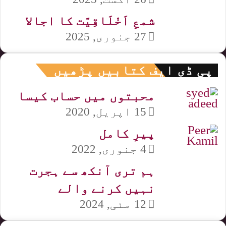
شمعِ اَخْلَاقِيَّت کا اجالا
27 جنوری, 2025
پی ڈی ایف کتابیں پڑھیں
محبتوں میں حساب کیسا
15 اپریل, 2020
پیرِ کامل
4 جنوری, 2022
ہم تری آنکھ سے ہجرت
نہیں کرنے والے
12 مئی, 2024