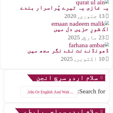
یہ غازی یہ تیرے پُراسرار بندے
13 جنوری, 2020
اک شورِ حزیں دل میں
23 مارچ, 2025
ڈھونڈنے نت نئے نگر مجھ میں
10 اکتوبر, 2025
سلام اردو سرچ انجن
Search for:
سلام اردو سماجی رابطے