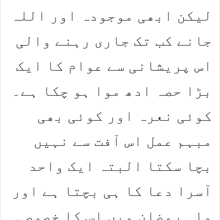
لیکن ابھی موجودہ اور اللہ
جانے کب تک جاری رہنے والی
اس پریشانی سے عوام کا ایک
بڑا حصہ ادھ موا ہو چکا ہے۔
کوئی نعرہ اور کوئی بھی
مبہم عمل اس آفت سے نہیں
بچا سکتا البتہ ایک واحد
آسرا دعا کا ہی بچتا ہے اور
ماہِ رمضان میں اس کا خصوصی