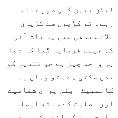
لیکن یقین کسی طور قائم
رہے۔ تو کڑیوں سے کڑیاں
ملاتے بدھی میں یہ بات آئی
کہ جیسے فرمایا گیا کہ دعا
ہی واحد چیز ہے جو تقدیر کو
بدل سکتی ہے۔ تو وہاں یہ
کانسیپٹ اپنی پوری شفافیت
اور اصلیت کے ساتھ ایسا
واضح ہوا کہ اندر کے بہت