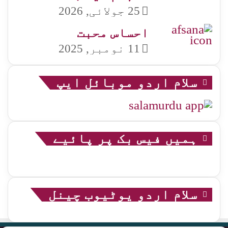
25 جولائی, 2026
احساس محبت
11 نومبر, 2025
سلام اردو موبائل ایپ
ہمیں فیس بک پر پائیے
سلام اردو یوٹیوب چینل