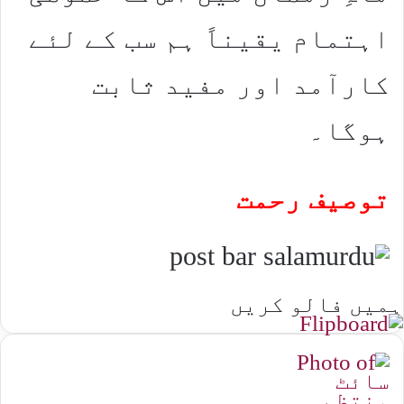
اہتمام یقیناً ہم سب کے لئے
کارآمد اور مفید ثابت
ہوگا۔
توصیف رحمت
ہمیں فالو کریں