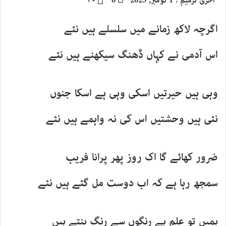
آخری ترمیم : 1 نومبر, 2025
0
۳۰
email
اگرچہ لاکھ زمانے میں سلسلے ہیں نئے
اس آدمی نے کہاں ڈھنگ سیکھنے ہیں نئے
وہی ہیں حیرتیں اسکی وہی ہے اسکا جنوں
نئی ہیں وحشتیں اس کی نہ واہمے ہیں نئے
ضرور کھائے گا اک روز پھر پرانا فریب
سمجھ رہا ہے کہ اب دوست مل گئے ہیں نئے
ہمیں تو علم ہے رنگوں سے رنگ بنتے ہیں