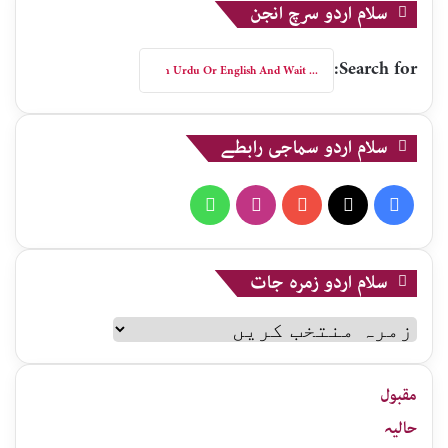
سلام اردو سرچ انجن
Search for:
سلام اردو سماجی رابطے
WhatsApp
Instagram
YouTube
X
Facebook
سلام اردو زمرہ جات
سلام
اردو
زمرہ
جات
مقبول
حالیہ