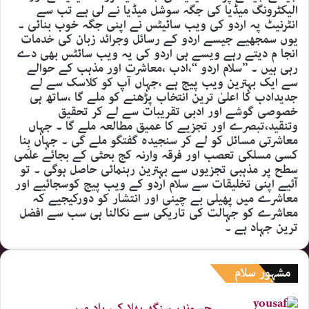
الیکٹرونگ میڈیا کی جگہ سوشل میڈیا نے لی ہے تب سے
انٹرنیٹ پہ اردو کی ویب سائیٹس نے اپنی جگہ خوب بنائی ۔
یوں سمجھیے جیسے اردو کے رسائل وجرائد زبان کی خدمات
انجا م دیتے رہے ویسے ہی اردو کی یہ ویب سائٹس بھی دے
رہی ہیں ۔ ’’سلام اردو ‘‘،ادب ،معاشرت اور مذہب کے حوالے
سے ایک بہترین ویب پیج ہے ،جہاں آپ کو کلاسک سے لے
جدیدادب کا اعلیٰ ترین انتخاب پڑھنے کو ملے گا ،ساتھ ہی
خصوصی گوشے اور ادبی تقریبات سے لے کر تحقیق
وتنقید،تبصرے اور تجزیے کا عمیق مطالعہ ملے گا ۔ جہاں
معاشرتی مسائل کو لے کر سنجیدہ گفتگو ملے گی ۔ جہاں بِنا
کسی مسلکی تعصب اور فرقہ وارنہ کج بحثی کے بجائے علمی
سطح پر مذہبی تجزیوں سے بہترین رہنمائی حاصل ہوگی ۔ تو
آئیے اپنی تخلیقات سے سلام اردو کے ویب پیج کوسجائیے اور
معاشرے میں پھیلی بے چینی اور انتشار کو دورکیجیے کہ
معاشرے کو جہالت کی تاریکی سے نکالنا ہی سب سے افضل
ترین جہاد ہے ۔
مشہور سلام
جسوندر سنگھ بھلا کی یاد میں