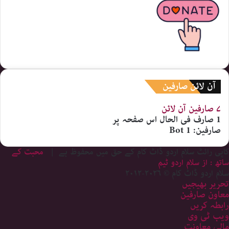
آن لائن صارفین
۷ صارفین
آن لائن
1 صارف
فی الحال اس صفحہ پر
صارفین:
1 Bot
کاپی رائٹ سلام اردو ڈاٹ کام کے حق میں محفوظ ہے |
محبت کے
ساتھ : از سلام اردو ٹیم
سلام اردو ڈاٹ کام © ۲۰۲۶-۲۰۱۲
تحریر بھیجیں
معاون صارفین
رابطہ کریں
ویب ٹی وی
مالی معاونت