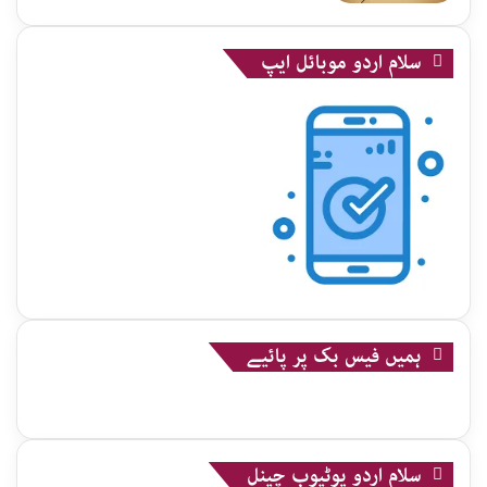
سلام اردو موبائل ایپ
ہمیں فیس بک پر پائیے
سلام اردو یوٹیوب چینل