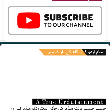
سلام اردو ڈاٹ کام کے بارے میں
جیسے جیسے پرنٹ میڈیا کی جگہ الیکٹرونک میڈیا نے اور