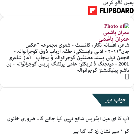
ہمیں فالو کریں
عمران ہاشمی
شاعر، افسانہ نگار، کالمسٹ - شعری مجموعہ ’’عکسِ
جاں‘‘۲۰۱۱ - ادبی وابستگی: حلقہ اربابِ ذوق گوجرانوالہ -
انجمن ترقی پسند مصنفین گوجرانوالہ و پنجاب - آغازِ شاعری
2001 - مینجنگ ڈائریکٹر: عامی پرنٹنگ پریس گوجرانوالہ - بن
ہاشم پبلیکیشنز گوجرانوالہ
Website
جواب دیں
آپ کا ای میل ایڈریس شائع نہیں کیا جائے گا۔
ضروری خانوں
کو
*
سے نشان زد کیا گیا ہے