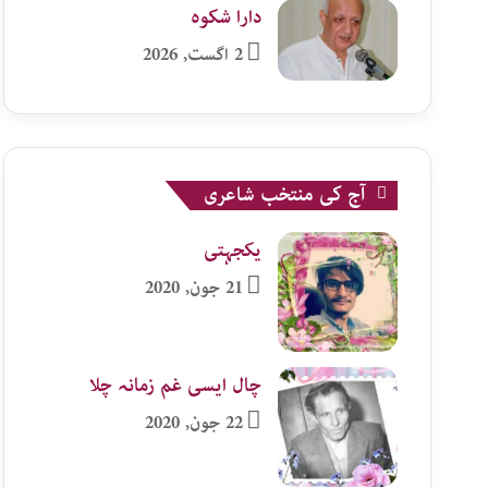
دارا شکوہ
2 اگست, 2026
آج کی منتخب شاعری
یکجہتی
21 جون, 2020
چال ایسی غم زمانہ چلا
22 جون, 2020