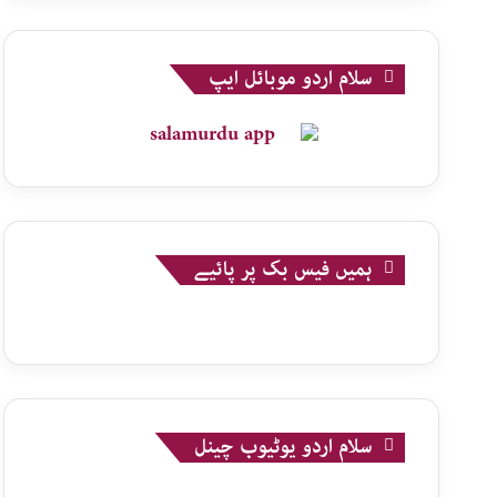
سلام اردو موبائل ایپ
ہمیں فیس بک پر پائیے
سلام اردو یوٹیوب چینل