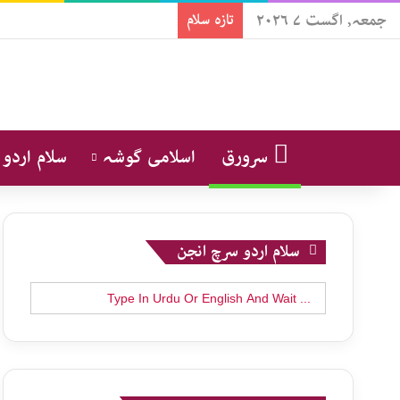
جمعہ, اگست ۷ ۲۰۲۶
تازہ سلام
سرورق
اسلامی گوشہ
سلام اردو
سلام اردو سرچ انجن
Search
for: