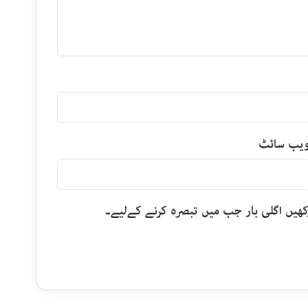
یب‌ سائٹ
رکھیں اگلی بار جب میں تبصرہ کرنے کےلیے۔