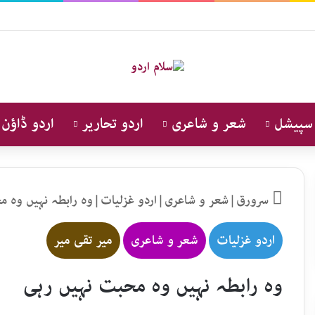
 سپیشل
شعر و شاعری
اردو تحاریر
اردو ڈاؤن 
سرورق
|
شعر و شاعری
|
اردو غزلیات
|
وہ رابطہ نہیں وہ م
اردو غزلیات
شعر و شاعری
میر تقی میر
وہ رابطہ نہیں وہ محبت نہیں رہی