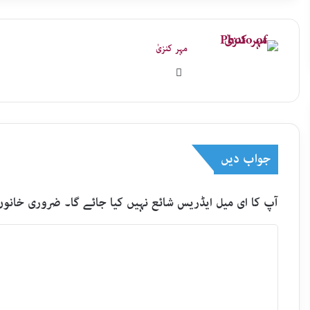
مہر کنزیٰ
Website
جواب دیں
آپ کا ای میل ایڈریس شائع نہیں کیا جائے گا۔
ضروری خانوں
ت
ب
ص
ر