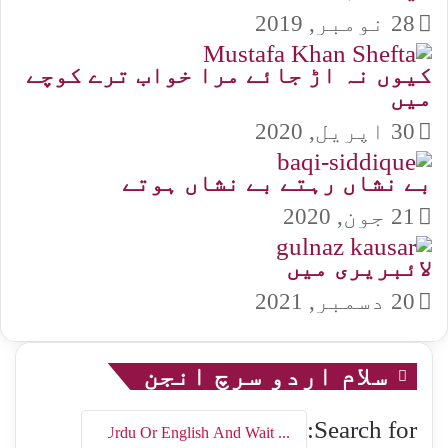
28 نومبر, 2019
کیوں نہ اڑ جائے مرا خواب ترے کوچے
میں
30 اپریل, 2020
بے نشاں رہتے بے نشاں ہوتے
21 جون, 2020
لائبریری میں
20 دسمبر, 2021
سلام اردو سرچ انجن
Search for: