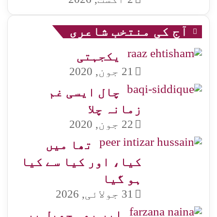
آج کی منتخب شاعری
یکجہتی
21 جون, 2020
چال ایسی غم
زمانہ چلا
22 جون, 2020
تھا میں
کیا، اور کیا سے کیا
ہو گیا
31 جولائی, 2026
ابر بھی جھیل پر