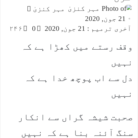
Send
مہر کنزیٰ
an
21 جون, 2020
email
آخری ترمیم : 21 جون, 2020
0
۲۴۶
وقف رستے میں کھڑا ہے کہ
نہیں
دل سے اب پوچھ خدا ہے کہ
نہیں
صحبت شیشہ گراں سے انکار
سنگ آئنہ بنا ہے کہ نہیں