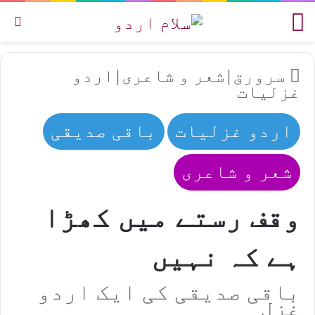
مینو
تل
سرورق
|
شعر و شاعری
|
اردو
غزلیات
اردو غزلیات
باقی صدیقی
شعر و شاعری
وقف رستے میں کھڑا
ہے کہ نہیں
باقی صدیقی کی ایک اردو
غزل