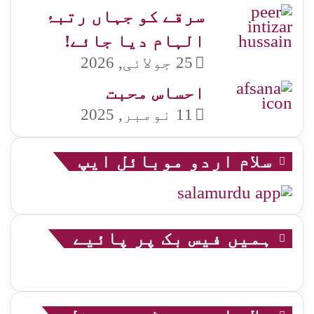
سرقے کو جہاں رتبۂ
الہام دیا جائے!
25 جولائی, 2026
احساس محبت
11 نومبر, 2025
سلام اردو موبائل ایپ
ہمیں فیس بک پر پائیے