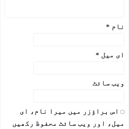
نام
*
ای میل
*
ویب‌ سائٹ
اس براؤزر میں میرا نام، ای
میل، اور ویب سائٹ محفوظ رکھیں