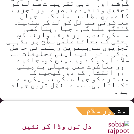
گوشے اور ادبی تقریبات سے لے کر
تحقیق وتنقید،تبصرے اور تجزیے
کا عمیق مطالعہ ملے گا ۔ جہاں
معاشرتی مسائل کو لے کر سنجیدہ
گفتگو ملے گی ۔ جہاں بِنا کسی
مسلکی تعصب اور فرقہ وارنہ کج
بحثی کے بجائے علمی سطح پر مذہبی
تجزیوں سے بہترین رہنمائی حاصل
ہوگی ۔ تو آئیے اپنی تخلیقات سے
سلام اردو کے ویب پیج کوسجائیے
اور معاشرے میں پھیلی بے چینی
اور انتشار کو دورکیجیے کہ
معاشرے کو جہالت کی تاریکی سے
نکالنا ہی سب سے افضل ترین جہاد
ہے ۔
مشہور سلام
دل نوں وڈا کر نئیں