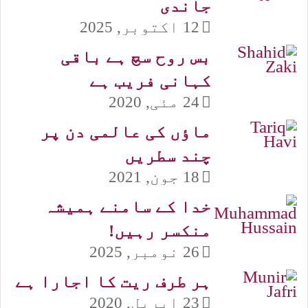
جاندی
12 اکتوبر, 2025
بس روح سچ ہے باقی
کہانی فریب ہے
24 مئی, 2020
ماٶں کی عالمی دن پر
چند سطریں
18 جون, 2021
خدا کے سامنے ہمیشہ
منکسر رہیں!
26 نومبر, 2025
ہر طرف ریت کا اجارا ہے
23 اپریل, 2020