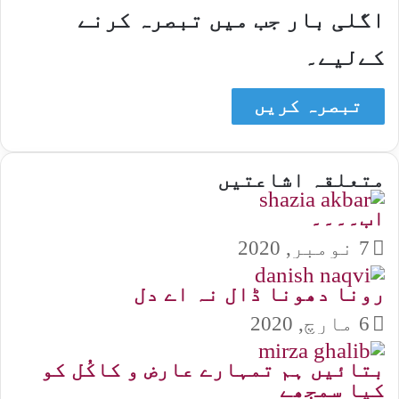
اگلی بار جب میں تبصرہ کرنے
کےلیے۔
متعلقہ اشاعتیں
اب۔۔۔۔
7 نومبر, 2020
رونا دھونا ڈال نہ اے دل
6 مارچ, 2020
بتائیں ہم تمہارے عارض و کاکُل کو
کیا سمجھے