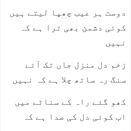
دوست ہر عیب چھپا لیتے ہیں
کوئی دشمن بھی ترا ہے کہ
نہیں
زخم دل منزل جاں تک آئے
سنگ رہ ساتھ چلا ہے کہ نہیں
کھو گئے راہ کے سناٹے میں
اب کوئی دل کی صدا ہے کہ