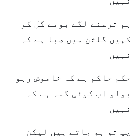
نہیں
ہم ترسنے لگے بوئے گل کو
کہیں گلشن میں صبا ہے کہ
نہیں
حکم حاکم ہے کہ خاموش رہو
بولو اب کوئی گلہ ہے کہ
نہیں
چپ تو ہو جاتے ہیں لیکن