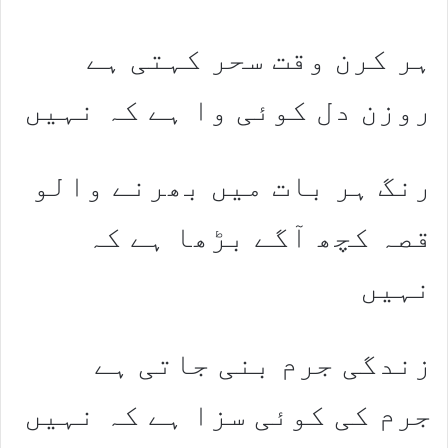
ہر کرن وقت سحر کہتی ہے
روزن دل کوئی وا ہے کہ نہیں
رنگ ہر بات میں بھرنے والو
قصہ کچھ آگے بڑھا ہے کہ
نہیں
زندگی جرم بنی جاتی ہے
جرم کی کوئی سزا ہے کہ نہیں