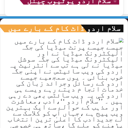
سلام اردو یوٹیوب چینل
سلام اردو ڈاٹ کام کے بارے میں
جیسے جیسے پرنٹ میڈیا کی جگہ
الیکٹرونک میڈیا نے اور
الیکٹرونگ میڈیا کی جگہ سوشل
میڈیا نے لی ہے تب سے انٹرنیٹ پہ
اردو کی ویب سائیٹس نے اپنی جگہ
خوب بنائی ۔ یوں سمجھیے جیسے
اردو کے رسائل وجرائد زبان کی
خدمات انجا م دیتے رہے ویسے ہی
اردو کی یہ ویب سائٹس بھی دے رہی
ہیں ۔ ’’سلام اردو ‘‘،ادب ،معاشرت
اور مذہب کے حوالے سے ایک بہترین
ویب پیج ہے ،جہاں آپ کو کلاسک سے
لے جدیدادب کا اعلیٰ ترین انتخاب
پڑھنے کو ملے گا ،ساتھ ہی خصوصی