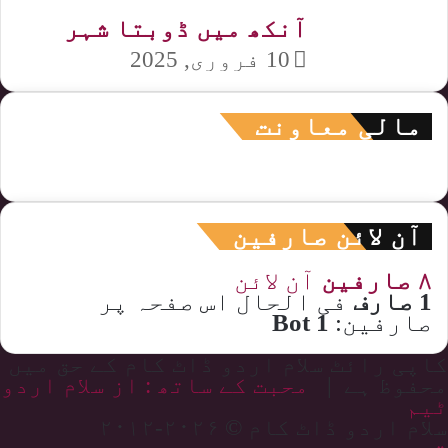
آنکھ میں ڈوبتا شہر
10 فروری, 2025
مالی معاونت
آن لائن صارفین
۸ صارفین
آن لائن
1 صارف
فی الحال اس صفحہ پر
صارفین:
1 Bot
کاپی رائٹ سلام اردو ڈاٹ کام کے حق میں
محفوظ ہے |
محبت کے ساتھ : از سلام اردو
ٹیم
سلام اردو ڈاٹ کام © ۲۰۲۶-۲۰۱۲