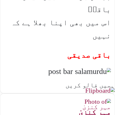
باقیؔ
اس میں بھی اپنا بھلا ہے کہ
نہیں
باقی صدیقی
ہمیں فالو کریں
مہر کنزیٰ