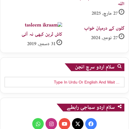
اللہ
27 مارچ, 2025
گلوں کے درمیان خواب
کاش ٹرین کبھی نہ آتی
27 نومبر, 2024
31 دسمبر, 2019
سلام اردو سرچ انجن
Search
for:
سلام اردو سماجی رابطے
WhatsApp
Instagram
YouTube
X
Facebook