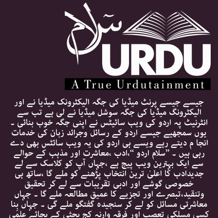
جیسے جیسے پرنٹ میڈیا کی جگہ الیکٹرونک میڈیا نے اور
الیکٹرونگ میڈیا کی جگہ سوشل میڈیا نے لی ہے تب سے
انٹرنیٹ پہ اردو کی ویب سائیٹس نے اپنی جگہ خوب بنائی ۔
یوں سمجھیے جیسے اردو کے رسائل وجرائد زبان کی خدمات
انجا م دیتے رہے ویسے ہی اردو کی یہ ویب سائٹس بھی دے
رہی ہیں ۔ ’’سلام اردو ‘‘،ادب ،معاشرت اور مذہب کے حوالے
سے ایک بہترین ویب پیج ہے ،جہاں آپ کو کلاسک سے لے
جدیدادب کا اعلیٰ ترین انتخاب پڑھنے کو ملے گا ،ساتھ ہی
خصوصی گوشے اور ادبی تقریبات سے لے کر تحقیق
وتنقید،تبصرے اور تجزیے کا عمیق مطالعہ ملے گا ۔ جہاں
معاشرتی مسائل کو لے کر سنجیدہ گفتگو ملے گی ۔ جہاں بِنا
کسی مسلکی تعصب اور فرقہ وارنہ کج بحثی کے بجائے علمی