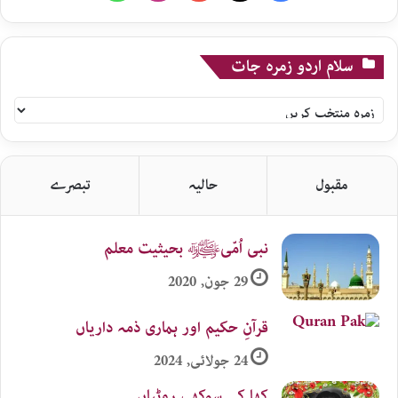
سلام اردو زمرہ جات
سلام
اردو
زمرہ
جات
مقبول
حالیہ
تبصرے
نبی اُمّیﷺ بحیثیت معلم
29 جون, 2020
قرآنِ حکیم اور ہماری ذمہ داریاں
24 جولائی, 2024
کھا کے سوکھی روٹیاں