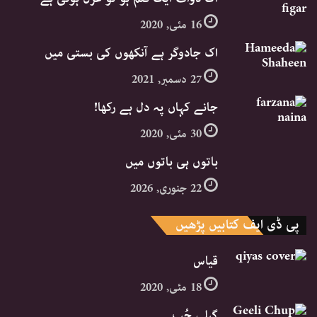
16 مئی, 2020
اک جادوگر ہے آنکھوں کی بستی میں
27 دسمبر, 2021
جانے کہاں پہ دل ہے رکھا!
30 مئی, 2020
باتوں ہی باتوں میں
22 جنوری, 2026
پی ڈی ایف کتابیں پڑھیں
قیاس
18 مئی, 2020
گیلی چُپ