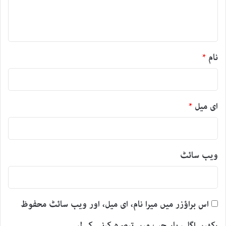
ہ
*
نام
*
ای میل
*
ویب‌ سائٹ
اس براؤزر میں میرا نام، ای میل، اور ویب سائٹ محفوظ
رکھیں اگلی بار جب میں تبصرہ کرنے کےلیے۔