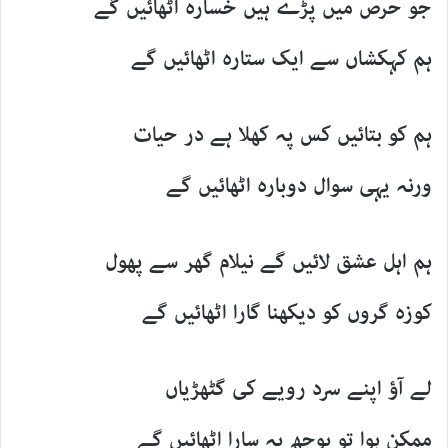
جو حرص میں پڑے ہیں خسارہ اٹھائیں گے
ہم کہکشاں سے ایک ستارہ اٹھائیں گے
ہم کو بتائیں کس پہ کھلا ہے در حیات
ورنہ یہی سوال دوبارہ اٹھائیں گے
ہم اہل عشق لائیں گے نیلام گھر سے پھول
کوزہ گروں کو دیکھنا گارا اٹھائیں گے
لے آؤ اپنے سرد رویے کی گٹھڑیاں
ممکن ہوا تو بوجھ یہ سارا اٹھائیں گے