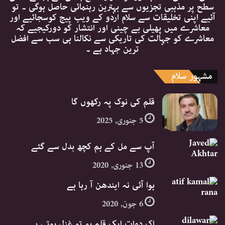
سطح پر مذہبی تجزیوں سے بہترین رہنمائی حاصل ہوگی ۔ تو
آئیے اپنی تخلیقات سے سلام اردو کے ویب پیج کوسجائیے اور
معاشرے میں پھیلی بے چینی اور انتشار کو دورکیجیے کہ
معاشرے کو جہالت کی تاریکی سے نکالنا ہی سب سے افضل
ترین جہاد ہے ۔
مشہور سلام
قلم کی نوک پہ رکھوں گا
5 جنوری, 2025
آپ سے مل کے ہم کچھ بدل سے گئے
13 جنوری, 2020
ہوا آئی نہ ایندھن آ رہا ہے
6 جون, 2020
اک دوات ایک قلم ہو تو غزل ہوتی ہے