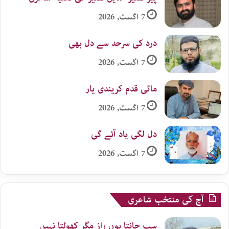
7 اگست, 2026
درد کی سرحد سے دل بھی
7 اگست, 2026
ماٹی قدم کریندی یار
7 اگست, 2026
دل لگی یاد آئے گی
7 اگست, 2026
آج کی منتخب شاعری
سب جانتا ہوں راز مگر کھولتا نہیں