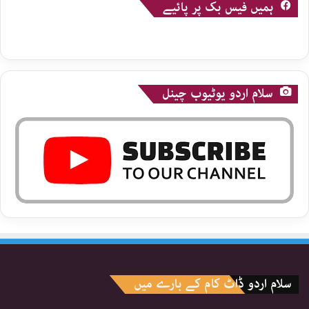
ہمیں فیس بک پر پائیے
سلام اردو یوٹیوب چینل
سلام اردو ڈاٹ کام کے بارے میں