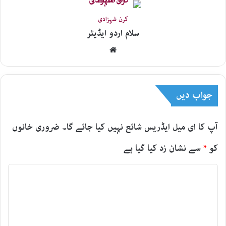
کرن شہزادی
سلام اردو ایڈیٹر
Website
جواب دیں
آپ کا ای میل ایڈریس شائع نہیں کیا جائے گا۔
ضروری خانوں
کو
*
سے نشان زد کیا گیا ہے
ت
ب
ص
ر