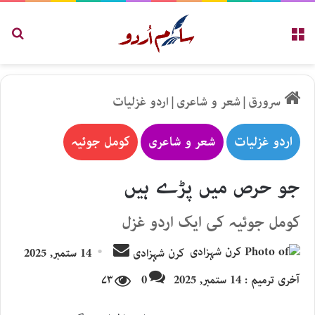
مینو
تلاش
سرورق
|
شعر و شاعری
|
اردو غزلیات
اردو غزلیات
شعر و شاعری
کومل جوئیہ
جو حرص میں پڑے ہیں
کومل جوئیہ کی ایک اردو غزل
Send
کرن شہزادی
14 ستمبر, 2025
an
آخری ترمیم : 14 ستمبر, 2025
0
۷۳
email