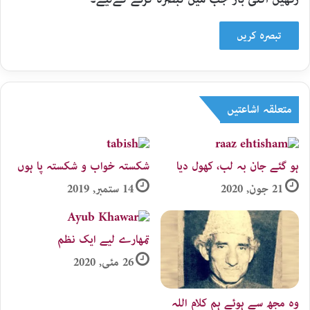
متعلقہ اشاعتیں
ہو گئے جان بہ لب، کھول دیا
شکستہ خواب و شکستہ پا ہوں
21 جون, 2020
14 ستمبر, 2019
تمھارے لیے ایک نظم
26 مئی, 2020
وہ مجھ سے ہوئے ہم کلام اللہ