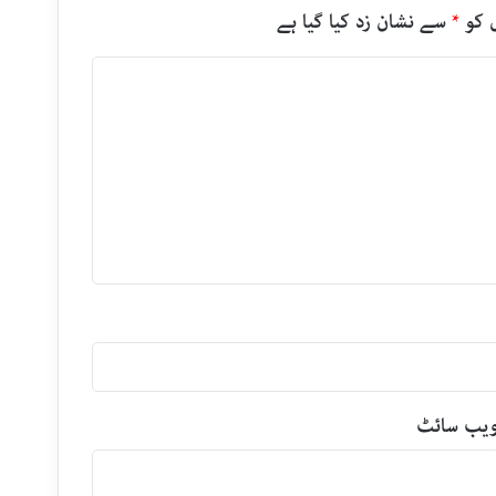
 کو
*
سے نشان زد کیا گیا ہے
یب‌ سائٹ