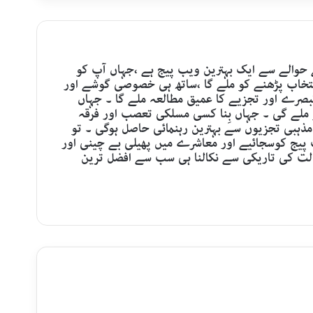
ے حوالے سے ایک بہترین ویب پیج ہے ،جہاں آپ کو
نتخاب پڑھنے کو ملے گا ،ساتھ ہی خصوصی گوشے اور
بصرے اور تجزیے کا عمیق مطالعہ ملے گا ۔ جہاں
 ملے گی ۔ جہاں بِنا کسی مسلکی تعصب اور فرقہ
ذہبی تجزیوں سے بہترین رہنمائی حاصل ہوگی ۔ تو
ب پیج کوسجائیے اور معاشرے میں پھیلی بے چینی اور
لت کی تاریکی سے نکالنا ہی سب سے افضل ترین