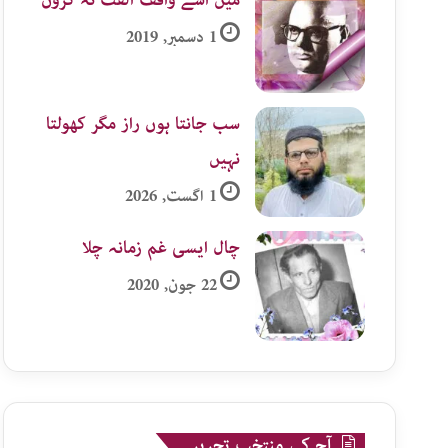
1 دسمبر, 2019
سب جانتا ہوں راز مگر کھولتا
نہیں
1 اگست, 2026
چال ایسی غم زمانہ چلا
22 جون, 2020
آج کی منتخب تحریر