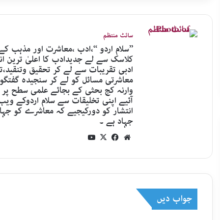
سائٹ منتظم
’’سلام اردو ‘‘،ادب ،معاشرت اور مذہب ک
کلاسک سے لے جدیدادب کا اعلیٰ ترین ا
ادبی تقریبات سے لے کر تحقیق وتنقید،ت
معاشرتی مسائل کو لے کر سنجیدہ گفتگو
وارنہ کج بحثی کے بجائے علمی سطح پر م
آئیے اپنی تخلیقات سے سلام اردوکے وی
انتشار کو دورکیجیے کہ معاشرے کو جہا
جہاد ہے ۔
YouTube
Facebook
X
Website
جواب دیں