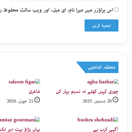
اس براؤزر میں میرا نام، ای میل، اور ویب سائٹ محفوظ 
متعلقہ اشاعتیں
چوری کہیں کھلے نہ نسیم بہار کی
شاعری
20 دسمبر, 2025
21 جون, 2026
آگہی کرب ہے
یہاں پڑاؤ بہت دیر تک 