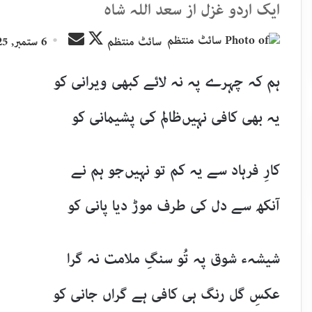
ایک اردو غزل از سعد اللہ شاہ
Send
Follow
سائٹ منتظم
6 ستمبر, 2025
an
on
email
X
ہم کہ چہرے پہ نہ لائے کبھی ویرانی کو
یہ بھی کافی نہیں‌ظالم کی پشیمانی کو
کارِ فرہاد سے یہ کم تو نہیں‌جو ہم نے
آنکھ سے دل کی طرف موڑ دیا پانی کو
شیشہء شوق پہ تُو سنگِ ملامت نہ گرا
عکسِ گل رنگ ہی کافی ہے گراں جانی کو