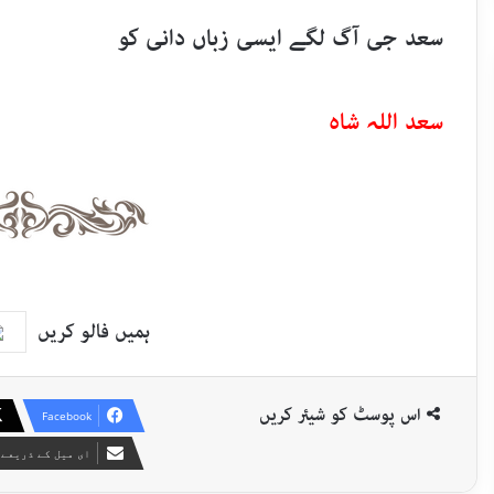
سعد جی آگ لگے ایسی زباں دانی کو
سعد اللہ شاہ
ہمیں فالو کریں
اس پوسٹ کو شیئر کریں
Facebook
ای میل کے ذریعے 