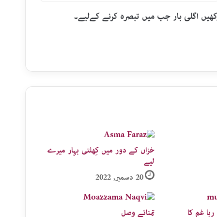
رکھیں اگلی بار جب میں تبصرہ کرنے کےلیے۔
خزاں کے دور میں کِھلتی بہار میرے
لیے
20 دسمبر, 2022
رہا غم کا
تمنائے وصل