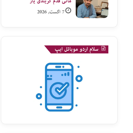
ماٹی قدم کریندی یار
7 اگست, 2026
سلام اردو موبائل ایپ