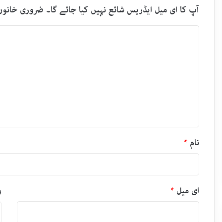
آپ کا ای میل ایڈریس شائع نہیں کیا جائے گا۔
ضروری خانوں
ت
ب
ص
ر
ہ
*
نام
*
ای میل
*
و